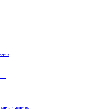
вления
нги
еские алюминиевые