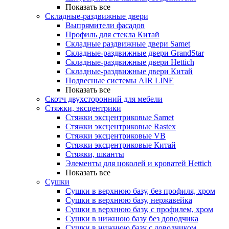
Показать все
Складные-раздвижные двери
Выпрямители фасадов
Профиль для стекла Китай
Складные раздвижные двери Samet
Складные-раздвижные двери GrandStar
Складные-раздвижные двери Hettich
Складные-раздвижные двери Китай
Подвесные системы AIR LINE
Показать все
Скотч двухсторонний для мебели
Стяжки, эксцентрики
Cтяжки эксцентриковые Samet
Стяжки эксцентриковые Rastex
Стяжки эксцентриковые VB
Стяжки эксцентриковые Китай
Стяжки, шканты
Элементы для цоколей и кроватей Hettich
Показать все
Сушки
Сушки в верхнюю базу, без профиля, хром
Сушки в верхнюю базу, нержавейка
Сушки в верхнюю базу, с профилем, хром
Сушки в нижнюю базу без доводчика
Сушки в нижнюю базу с доводчиком