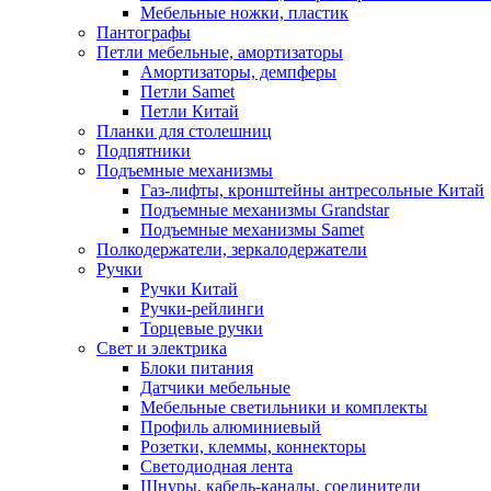
Мебельные ножки, пластик
Пантографы
Петли мебельные, амортизаторы
Амортизаторы, демпферы
Петли Samet
Петли Китай
Планки для столешниц
Подпятники
Подъемные механизмы
Газ-лифты, кронштейны антресольные Китай
Подъемные механизмы Grandstar
Подъемные механизмы Samet
Полкодержатели, зеркалодержатели
Ручки
Ручки Китай
Ручки-рейлинги
Торцевые ручки
Свет и электрика
Блоки питания
Датчики мебельные
Мебельные светильники и комплекты
Профиль алюминиевый
Розетки, клеммы, коннекторы
Светодиодная лента
Шнуры, кабель-каналы, соединители