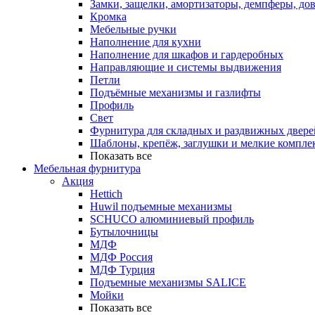
Замки, защелки, амортизаторы, демпферы, до
Кромка
Мебельные ручки
Наполнение для кухни
Наполнение для шкафов и гардеробных
Направляющие и системы выдвижения
Петли
Подъёмные механизмы и газлифты
Профиль
Свет
Фурнитура для складных и раздвижных двере
Шаблоны, крепёж, заглушки и мелкие компле
Показать все
Мебельная фурнитура
Акция
Hettich
Huwil подъемные механизмы
SCHUCO алюминиевый профиль
Бутылочницы
МДФ
МДФ Россия
МДФ Турция
Подъемные механизмы SALICE
Мойки
Показать все