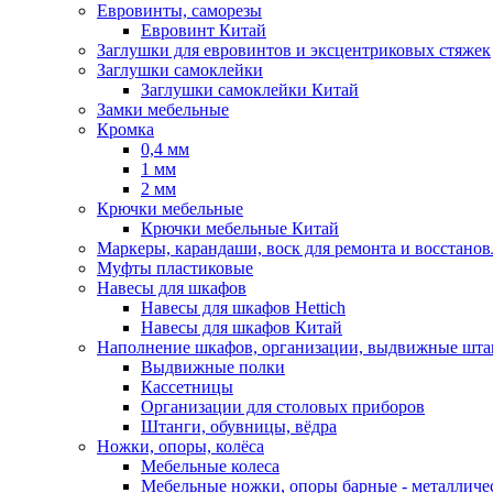
Евровинты, саморезы
Евровинт Китай
Заглушки для евровинтов и эксцентриковых стяжек
Заглушки самоклейки
Заглушки самоклейки Китай
Замки мебельные
Кромка
0,4 мм
1 мм
2 мм
Крючки мебельные
Крючки мебельные Китай
Маркеры, карандаши, воск для ремонта и восстано
Муфты пластиковые
Навесы для шкафов
Навесы для шкафов Hettich
Навесы для шкафов Китай
Наполнение шкафов, организации, выдвижные шта
Выдвижные полки
Кассетницы
Организации для столовых приборов
Штанги, обувницы, вёдра
Ножки, опоры, колёса
Мебельные колеса
Мебельные ножки, опоры барные - металлич