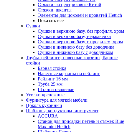
Стяжки эксцентриковые Китай
Стяжки, шканты
Элементы для цоколей и кроватей Hettich
Показать все
Сушки
Сушки в верхнюю базу, без профиля, хром
Сушки в верхнюю базу, нержавейка
Сушки в верхнюю базу, с профилем, хром
Сушки в нижнюю базу без доводчика
Сушки в нижнюю базу с доводчиком
Трубы, рейлинги, навесные корзины, барные
стойки
Барная стойка
Навесные корзины на рейлинг
Рейлинг 16 мм
Труба 25 мм
Штанги овальные
Уголки крепежные
Фурнитура для мягкой мебели
Цоколь кухонный
Шаблоны, кондукторы, инструмент
ACCURA
Станок для присадки петель и стяжек Blue
Max mini Hettich
Шаблоны Черон