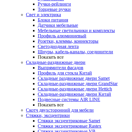
Ручки-рейлинги
Торцевые ручки
Свет и электрика
Блоки питания
Датчики мебельные
Мебельные светильники и комплекты
Профиль алюминиевый
Розетки, клеммы, коннекторы
Светодиодная лента
Шнуры, кабель-каналы, соединители
Показать все
Складные-раздвижные двери
Выпрямители фасадов
Профиль для стекла Китай
Складные раздвижные двери Samet
Складные-раздвижные двери GrandStar
Складные-раздвижные двери Hettich
Складные-раздвижные двери Китай
Подвесные системы AIR LINE
Показать все
Скотч двухсторонний для мебели
Стяжки, эксцентрики
Cтяжки эксцентриковые Samet
Стяжки эксцентриковые Rastex
Стяжки эксцентриковые VB