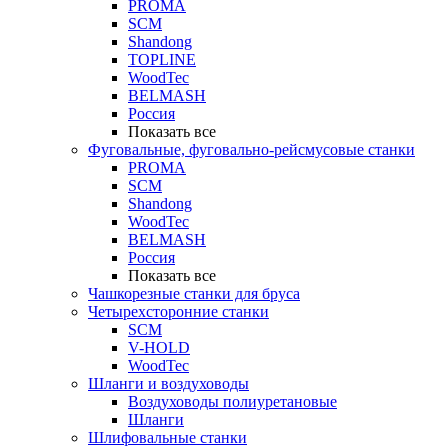
PROMA
SCM
Shandong
TOPLINE
WoodTec
BELMASH
Россия
Показать все
Фуговальные, фуговально-рейсмусовые станки
PROMA
SCM
Shandong
WoodTec
BELMASH
Россия
Показать все
Чашкорезные станки для бруса
Четырехсторонние станки
SCM
V-HOLD
WoodTec
Шланги и воздуховоды
Воздуховоды полиуретановые
Шланги
Шлифовальные станки