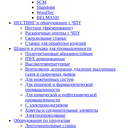
SCM
Shandong
WoodTec
BELMASH
НЕСТИНГ и оборудование с ЧПУ
Нестинг (фрезерование)
Раскроечные центры с ЧПУ
Сверлильные станки
Станки для обработки изделий
Шланги и рукава для промышленности
Полиуретановые абразивостойкие
ПВХ армированные
Высокотемпературные
Вентиляция, аспирация, удаление выхлопных
газов и сварочных дымов
Для инженерных систем
Для пищевой и фармацевтической
промышленности
Для химической и нефтехимической
промышленности
С электроподогревом
Хомуты и соединительные элементы
Электропроводящие
Оборудование по продуктам
Ленточнопильные станки