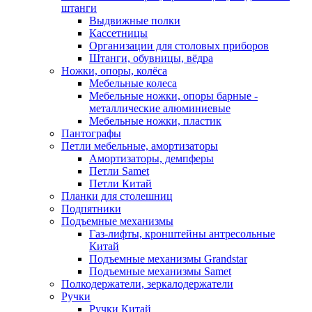
штанги
Выдвижные полки
Кассетницы
Организации для столовых приборов
Штанги, обувницы, вёдра
Ножки, опоры, колёса
Мебельные колеса
Мебельные ножки, опоры барные -
металлические алюминиевые
Мебельные ножки, пластик
Пантографы
Петли мебельные, амортизаторы
Амортизаторы, демпферы
Петли Samet
Петли Китай
Планки для столешниц
Подпятники
Подъемные механизмы
Газ-лифты, кронштейны антресольные
Китай
Подъемные механизмы Grandstar
Подъемные механизмы Samet
Полкодержатели, зеркалодержатели
Ручки
Ручки Китай