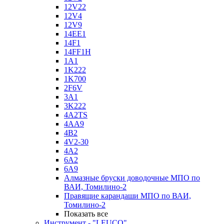
12V22
12V4
12V9
14EE1
14F1
14FF1H
1A1
1K222
1K700
2F6V
3A1
3K222
4A2TS
4AA9
4B2
4V2-30
4А2
6A2
6A9
Алмазные бруски доводочные МПО по
ВАИ, Томилино-2
Правящие карандаши МПО по ВАИ,
Томилино-2
Показать все
Инструмент - "LEUCO"