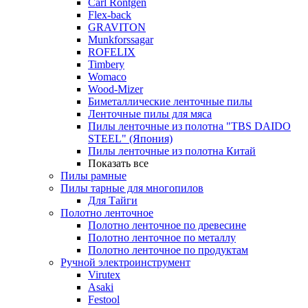
Carl Rontgen
Flex-back
GRAVITON
Munkforssagar
ROFELIX
Timbery
Womaco
Wood-Mizer
Биметаллические ленточные пилы
Ленточные пилы для мяса
Пилы ленточные из полотна "TBS DAIDO
STEEL" (Япония)
Пилы ленточные из полотна Китай
Показать все
Пилы рамные
Пилы тарные для многопилов
Для Тайги
Полотно ленточное
Полотно ленточное по древесине
Полотно ленточное по металлу
Полотно ленточное по продуктам
Ручной электроинструмент
Virutex
Asaki
Festool