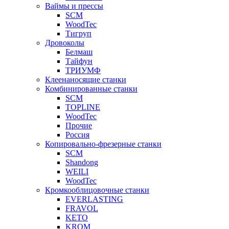
Ваймы и прессы
SCM
WoodTec
Тигруп
Дровоколы
Белмаш
Тайфун
ТРИУМФ
Клеенаносящие станки
Комбинированные станки
SCM
TOPLINE
WoodTec
Прочие
Россия
Копировально-фрезерные станки
SCM
Shandong
WEILI
WoodTec
Кромкооблицовочные станки
EVERLASTING
FRAVOL
KETO
KROM