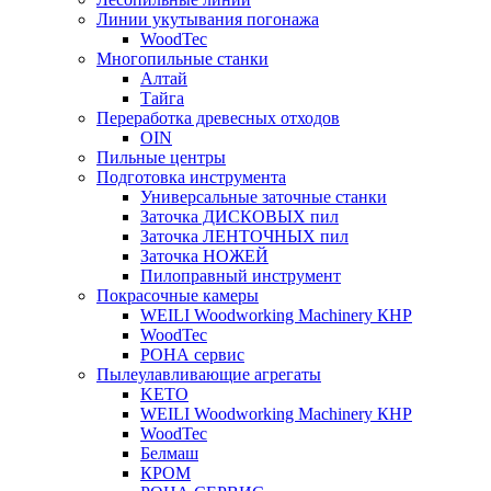
Линии укутывания погонажа
WoodTec
Многопильные станки
Алтай
Тайга
Переработка древесных отходов
OIN
Пильные центры
Подготовка инструмента
Универсальные заточные станки
Заточка ДИСКОВЫХ пил
Заточка ЛЕНТОЧНЫХ пил
Заточка НОЖЕЙ
Пилоправный инструмент
Покрасочные камеры
WEILI Woodworking Machinery КНР
WoodTec
РОНА сервис
Пылеулавливающие агрегаты
KETO
WEILI Woodworking Machinery КНР
WoodTec
Белмаш
КРОМ