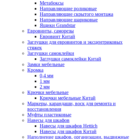
Метабоксы
Направляющие роликовые
Направляющие скрытого монтажа
Направляющие шариковые
Ящики Grandstar
Евровинты, саморезы
Евровинт Китай
Заглушки для евровинтов и эксцентриковых
стяжек
Заглушки самоклейки
Заглушки самоклейки Китай
Замки мебельные
Кромка
0,4 мм
1 мм
2 мм
Крючки мебельные
Крючки мебельные Китай
Маркеры, карандаши, воск для ремонта и
восстановления
Муфты пластиковые
Навесы для шкафов
Навесы для шкафов Hettich
Навесы для шкафов Китай
Наполнение шкафов, организации, выдвижные