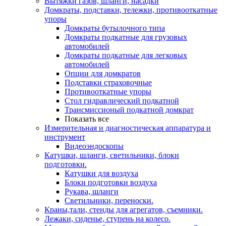
Вытяжки газов, шланги, насадки
Домкраты, подставки, тележки, противооткатные
упоры
Домкраты бутылочного типа
Домкраты подкатные для грузовых
автомобилей
Домкраты подкатные для легковых
автомобилей
Опции для домкратов
Подставки страховочные
Противооткатные упоры
Стол гидравлический подкатной
Трансмиссионый подкатной домкрат
Показать все
Измерительная и диагностическая аппаратура и
инструмент
Видеоэндоскопы
Катушки, шланги, светильники, блоки
подготовки.
Катушки для воздуха
Блоки подготовки воздуха
Рукава, шланги
Светильники, переноски.
Краны,тали, стенды для агрегатов, съемники.
Лежаки, сиденье, ступень на колесо.