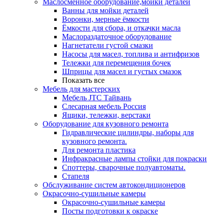
Маслосменное оборудование,мойки деталей
Ванны для мойки деталей
Воронки, мерные ёмкости
Ёмкости для сбора, и откачки масла
Маслораздаточное оборудование
Нагнетатели густой смазки
Насосы для масел, топлива и антифризов
Тележки для перемещения бочек
Шприцы для масел и густых смазок
Показать все
Мебель для мастерских
Мебель JTC Тайвань
Слесарная мебель Россия
Ящики, тележки, верстаки
Оборудование для кузовного ремонта
Гидравлические цилиндры, наборы для
кузовного ремонта.
Для ремонта пластика
Инфракрасные лампы стойки для покраски
Споттеры, сварочные полуавтоматы.
Стапеля
Обслуживание систем автокондиционеров
Окрасочно-сушильные камеры
Окрасочно-сушильные камеры
Посты подготовки к окраске