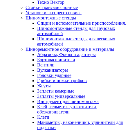
Техно Вектор
Стойки трансмиссионные
Установки экспресс сервиса
Шиномонтажные стенды
Опции и вспомогательные приспособления.
Шиномонтажные стенды для грузовых
автомобилей
Шиномонтажные стенды для легковых
автомобилей
Шиноремонтное оборудование и материалы
Абразивы, Фрезы и адаптеры
Борторасширители
Вентили
Вулканизаторы
Головки ударные
Грибки и ножки грибков
Жгуты
Заплаты камерные
Заплаты универсальные
Инструмент для шиномонтажа
Клей, герметик, уплотнители,
обезжириватели
Клети
Манометры, наконечники, удлинители для
подкачки