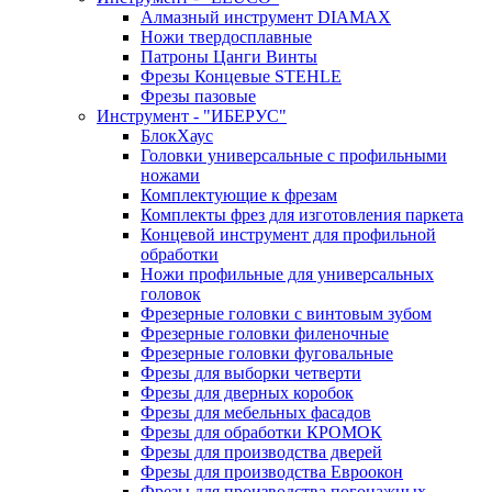
Алмазный инструмент DIAMAX
Ножи твердосплавные
Патроны Цанги Винты
Фрезы Концевые STEHLE
Фрезы пазовые
Инструмент - "ИБЕРУС"
БлокХаус
Головки универсальные с профильными
ножами
Комплектующие к фрезам
Комплекты фрез для изготовления паркета
Концевой инструмент для профильной
обработки
Ножи профильные для универсальных
головок
Фрезерные головки с винтовым зубом
Фрезерные головки филеночные
Фрезерные головки фуговальные
Фрезы для выборки четверти
Фрезы для дверных коробок
Фрезы для мебельных фасадов
Фрезы для обработки КРОМОК
Фрезы для производства дверей
Фрезы для производства Евроокон
Фрезы для производства погонажных