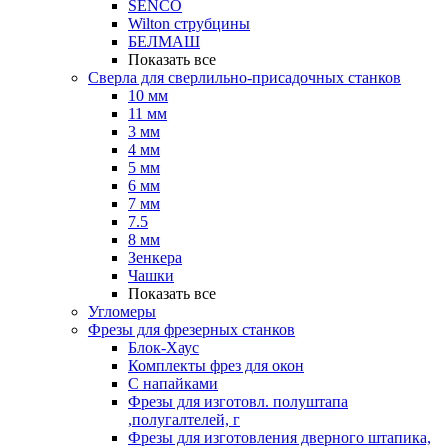
SENCO
Wilton струбцины
БЕЛМАШ
Показать все
Сверла для сверлильно-присадочных станков
10 мм
11 мм
3 мм
4 мм
5 мм
6 мм
7 мм
7.5
8 мм
Зенкера
Чашки
Показать все
Угломеры
Фрезы для фрезерных станков
Блок-Хаус
Комплекты фрез для окон
С напайками
Фрезы для изготовл. полуштапа
,полугалтелей, г
Фрезы для изготовления дверного штапика,