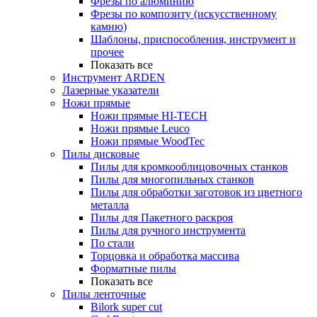
Фрезы по алюминию
Фрезы по композиту (искусственному
камню)
Шаблоны, приспособления, инструмент и
прочее
Показать все
Инструмент ARDEN
Лазерные указатели
Ножи прямые
Ножи прямые HI-TECH
Ножи прямые Leuco
Ножи прямые WoodTec
Пилы дисковые
Пилы для кромкооблицовочных станков
Пилы для многопильных станков
Пилы для обработки заготовок из цветного
металла
Пилы для Пакетного раскроя
Пилы для ручного инструмента
По стали
Торцовка и обработка массива
Форматные пилы
Показать все
Пилы ленточные
Bilork super cut