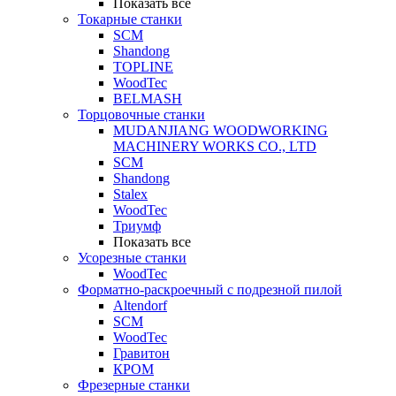
Показать все
Токарные станки
SCM
Shandong
TOPLINE
WoodTec
BELMASH
Торцовочные станки
MUDANJIANG WOODWORKING
MACHINERY WORKS CO., LTD
SCM
Shandong
Stalex
WoodTec
Триумф
Показать все
Усорезные станки
WoodTec
Форматно-раскроечный с подрезной пилой
Altendorf
SCM
WoodTec
Гравитон
КРОМ
Фрезерные станки