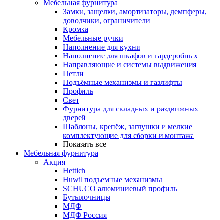
Мебельная фурнитура
Замки, защелки, амортизаторы, демпферы,
доводчики, ограничители
Кромка
Мебельные ручки
Наполнение для кухни
Наполнение для шкафов и гардеробных
Направляющие и системы выдвижения
Петли
Подъёмные механизмы и газлифты
Профиль
Свет
Фурнитура для складных и раздвижных
дверей
Шаблоны, крепёж, заглушки и мелкие
комплектующие для сборки и монтажа
Показать все
Мебельная фурнитура
Акция
Hettich
Huwil подъемные механизмы
SCHUCO алюминиевый профиль
Бутылочницы
МДФ
МДФ Россия