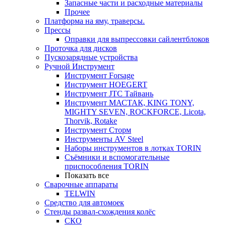
Запасные части и расходные материалы
Прочее
Платформа на яму, траверсы.
Прессы
Оправки для выпрессовки сайлентблоков
Проточка для дисков
Пускозарядные устройства
Ручной Инструмент
Инструмент Forsage
Инструмент HOEGERT
Инструмент JTC Тайвань
Инструмент МАСТАК, KING TONY,
MIGHTY SEVEN, ROCKFORCE, Licota,
Thorvik, Rotake
Инструмент Сторм
Инструменты AV Steel
Наборы инструментов в лотках TORIN
Съёмники и вспомогательные
приспособления TORIN
Показать все
Сварочные аппараты
TELWIN
Средство для автомоек
Стенды развал-схождения колёс
СКО