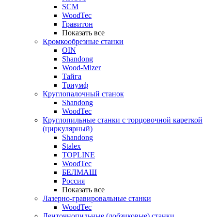
SCM
WoodTec
Гравитон
Показать все
Кромкообрезные станки
OIN
Shandong
Wood-Mizer
Тайга
Триумф
Круглопалочный станок
Shandong
WoodTec
Круглопильные станки с торцовочной кареткой
(циркулярный)
Shandong
Stalex
TOPLINE
WoodTec
БЕЛМАШ
Россия
Показать все
Лазерно-гравировальные станки
WoodTec
Ленточнопильные (лобзиковые) станки