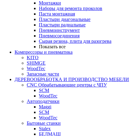
Монтажки
Наборы для ремонта проколов
Паста монтажная
Пластыри диагональные
Пластыри радиальные
Пневмоинструмент
Пневмосоединения
Сырая резина, плита для разогрева
Показать все
Компрессоры и пневматика
KITO
SHIMGE
WoodTec
Запасные части
ДЕРЕВООБРАБОТКА И ПРОИЗВОДСТВО МЕБЕЛИ
CNC Обрабатывающие центры с ЧПУ
SCM
WoodTec
Автоподатчики
Maggi
SCM
WoodTec
Бытовые станки
Stalex
БЕЛМАШ