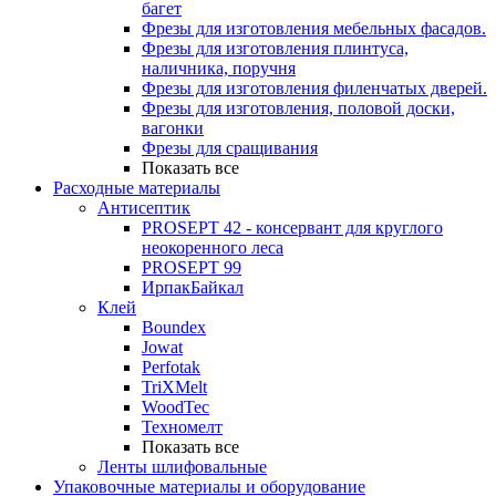
багет
Фрезы для изготовления мебельных фасадов.
Фрезы для изготовления плинтуса,
наличника, поручня
Фрезы для изготовления филенчатых дверей.
Фрезы для изготовления, половой доски,
вагонки
Фрезы для сращивания
Показать все
Расходные материалы
Антисептик
PROSEPT 42 - консервант для круглого
неокоренного леса
PROSEPT 99
ИрпакБайкал
Клей
Boundex
Jowat
Perfotak
TriXMelt
WoodTec
Техномелт
Показать все
Ленты шлифовальные
Упаковочные материалы и оборудование