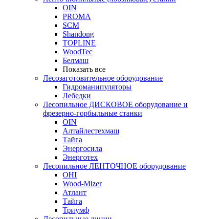
OIN
PROMA
SCM
Shandong
TOPLINE
WoodTec
Белмаш
Показать все
Лесозаготовительное оборудование
Гидроманипуляторы
Лебедки
Лесопильное ДИСКОВОЕ оборудование и
фрезерно-горбыльные станки
OIN
Алтайлестехмаш
Тайга
Энергосила
Энерготех
Лесопильное ЛЕНТОЧНОЕ оборудование
OHI
Wood-Mizer
Атлант
Тайга
Триумф
Лесопильные линии