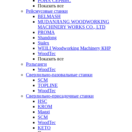
РОНА СЕРВИС
Показать все
Рейсмусовые станки
BELMASH
MUDANJIANG WOODWORKING
MACHINERY WORKS CO., LTD
PROMA
Shandong
Stalex
WEILI Woodworking Machinery КНР
WoodTec
Показать все
Рольганги
WoodTec
Сверлильно-пазовальные станки
SCM
TOPLINE
WoodTec
Сверлильно-присадочные станки
HSC
KROM
Maggi
SCM
WoodTec
KETO