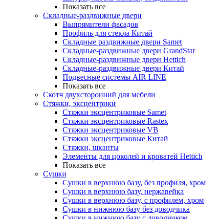
Показать все
Складные-раздвижные двери
Выпрямители фасадов
Профиль для стекла Китай
Складные раздвижные двери Samet
Складные-раздвижные двери GrandStar
Складные-раздвижные двери Hettich
Складные-раздвижные двери Китай
Подвесные системы AIR LINE
Показать все
Скотч двухсторонний для мебели
Стяжки, эксцентрики
Cтяжки эксцентриковые Samet
Стяжки эксцентриковые Rastex
Стяжки эксцентриковые VB
Стяжки эксцентриковые Китай
Стяжки, шканты
Элементы для цоколей и кроватей Hettich
Показать все
Сушки
Сушки в верхнюю базу, без профиля, хром
Сушки в верхнюю базу, нержавейка
Сушки в верхнюю базу, с профилем, хром
Сушки в нижнюю базу без доводчика
Сушки в нижнюю базу с доводчиком