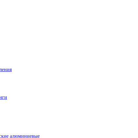
вления
нги
еские алюминиевые