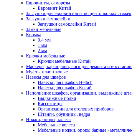
Евровинты, саморезы
Евровинт Китай
Заглушки для евровинтов и эксцентриковых стяжек
Заглушки самоклейки
Заглушки самоклейки Китай
Замки мебельные
Кромка
0,4 мм
1 мм
2 мм
Крючки мебельные
Крючки мебельные Китай
Маркеры, карандаши, воск для ремонта и восстано
Муфты пластиковые
Навесы для шкафов
Навесы для шкафов Hettich
Навесы для шкафов Китай
Наполнение шкафов, организации, выдвижные шта
Выдвижные полки
Кассетницы
Организации для столовых приборов
Штанги, обувницы, вёдра
Ножки, опоры, колёса
Мебельные колеса
Мебельные ножки, опоры барные - металлич