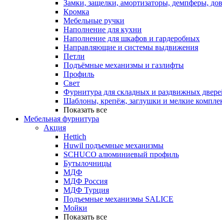
Замки, защелки, амортизаторы, демпферы, до
Кромка
Мебельные ручки
Наполнение для кухни
Наполнение для шкафов и гардеробных
Направляющие и системы выдвижения
Петли
Подъёмные механизмы и газлифты
Профиль
Свет
Фурнитура для складных и раздвижных двере
Шаблоны, крепёж, заглушки и мелкие компле
Показать все
Мебельная фурнитура
Акция
Hettich
Huwil подъемные механизмы
SCHUCO алюминиевый профиль
Бутылочницы
МДФ
МДФ Россия
МДФ Турция
Подъемные механизмы SALICE
Мойки
Показать все