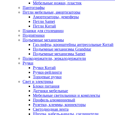
Мебельные ножки, пластик
Пантографы
Петли мебельные, амортизаторы
Амортизаторы, демпферы
Петли Samet
Петли Китай
Планки для столешниц
Подпятники
Подъемные механизмы
Газ-лифты, кронштейны антресольные Китай
Подъемные механизмы Grandstar
Подъемные механизмы Samet
Полкодержатели, зеркалодержатели
Ручки
Ручки Китай
Ручки-рейлинги
Торцевые ручки
Свет и электрика
Блоки питания
Датчики мебельные
Мебельные светильники и комплекты
Профиль алюминиевый
Розетки, клеммы, коннекторы
Светодиодная лента
Шнуры, кабель-каналы, соединители