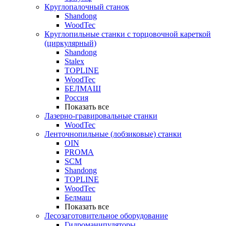
Круглопалочный станок
Shandong
WoodTec
Круглопильные станки с торцовочной кареткой
(циркулярный)
Shandong
Stalex
TOPLINE
WoodTec
БЕЛМАШ
Россия
Показать все
Лазерно-гравировальные станки
WoodTec
Ленточнопильные (лобзиковые) станки
OIN
PROMA
SCM
Shandong
TOPLINE
WoodTec
Белмаш
Показать все
Лесозаготовительное оборудование
Гидроманипуляторы