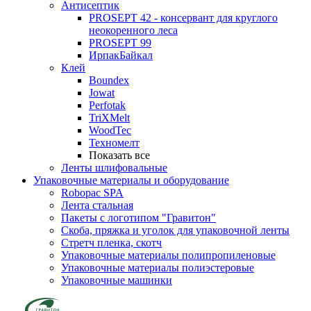
Антисептик
PROSEPT 42 - консервант для круглого
неокоренного леса
PROSEPT 99
ИрпакБайкал
Клей
Boundex
Jowat
Perfotak
TriXMelt
WoodTec
Техномелт
Показать все
Ленты шлифовальные
Упаковочные материалы и оборудование
Robopac SPA
Лента стальная
Пакеты с логотипом "Гравитон"
Скоба, пряжка и уголок для упаковочной ленты
Стретч пленка, скотч
Упаковочные материалы полипропиленовые
Упаковочные материалы полиэстеровые
Упаковочные машинки