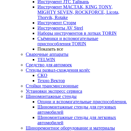
Инструмент JTC Тайвань
Инструмент МАСТАК, KING TONY,
MIGHTY SEVEN, ROCKFORCE, Licota,
Thorvik, Rotake
Инструмент Сторм
Инструменты AV Steel
Наборы инструментов в лотках TORIN
Съёмники и вспомогательные
приспособления TORIN
Показать все
Сварочные аппараты
TELWIN
Средство для автомоек
Стенды развал-схождения колёс
СКО
Техно Вектор
Стойки трансмиссионные
Установки экспресс сервиса
Шиномонтажные стенды
Опции и вспомогательные приспособления.
Шиномонтажные стенды для грузовых
автомобилей
Шиномонтажные стенды для легковых
автомобилей
Шиноремонтное оборудование и материалы