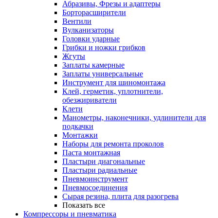
Абразивы, Фрезы и адаптеры
Борторасширители
Вентили
Вулканизаторы
Головки ударные
Грибки и ножки грибков
Жгуты
Заплаты камерные
Заплаты универсальные
Инструмент для шиномонтажа
Клей, герметик, уплотнители,
обезжириватели
Клети
Манометры, наконечники, удлинители для
подкачки
Монтажки
Наборы для ремонта проколов
Паста монтажная
Пластыри диагональные
Пластыри радиальные
Пневмоинструмент
Пневмосоединения
Сырая резина, плита для разогрева
Показать все
Компрессоры и пневматика