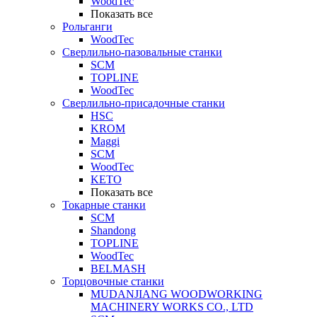
WoodTec
Показать все
Рольганги
WoodTec
Сверлильно-пазовальные станки
SCM
TOPLINE
WoodTec
Сверлильно-присадочные станки
HSC
KROM
Maggi
SCM
WoodTec
KETO
Показать все
Токарные станки
SCM
Shandong
TOPLINE
WoodTec
BELMASH
Торцовочные станки
MUDANJIANG WOODWORKING
MACHINERY WORKS CO., LTD