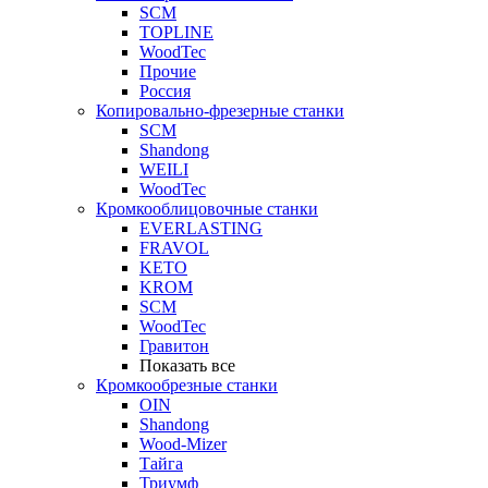
SCM
TOPLINE
WoodTec
Прочие
Россия
Копировально-фрезерные станки
SCM
Shandong
WEILI
WoodTec
Кромкооблицовочные станки
EVERLASTING
FRAVOL
KETO
KROM
SCM
WoodTec
Гравитон
Показать все
Кромкообрезные станки
OIN
Shandong
Wood-Mizer
Тайга
Триумф