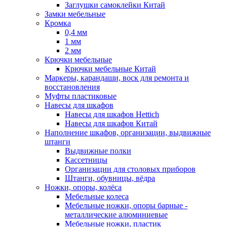
Заглушки самоклейки Китай
Замки мебельные
Кромка
0,4 мм
1 мм
2 мм
Крючки мебельные
Крючки мебельные Китай
Маркеры, карандаши, воск для ремонта и
восстановления
Муфты пластиковые
Навесы для шкафов
Навесы для шкафов Hettich
Навесы для шкафов Китай
Наполнение шкафов, организации, выдвижные
штанги
Выдвижные полки
Кассетницы
Организации для столовых приборов
Штанги, обувницы, вёдра
Ножки, опоры, колёса
Мебельные колеса
Мебельные ножки, опоры барные -
металлические алюминиевые
Мебельные ножки, пластик