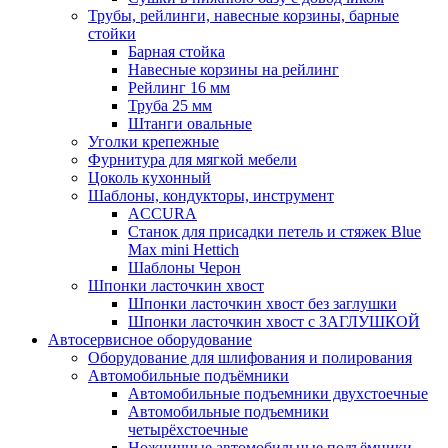
Трубы, рейлинги, навесные корзины, барные
стойки
Барная стойка
Навесные корзины на рейлинг
Рейлинг 16 мм
Труба 25 мм
Штанги овальные
Уголки крепежные
Фурнитура для мягкой мебели
Цоколь кухонный
Шаблоны, кондукторы, инструмент
ACCURA
Станок для присадки петель и стяжек Blue
Max mini Hettich
Шаблоны Черон
Шпонки ласточкин хвост
Шпонки ласточкин хвост без заглушки
Шпонки ласточкин хвост с ЗАГЛУШКОЙ
Автосервисное оборудование
Оборудование для шлифования и полирования
Автомобильные подъёмники
Автомобильные подъемники двухстоечные
Автомобильные подъемники
четырёхстоечные
Ножничные автомобильные подъёмники