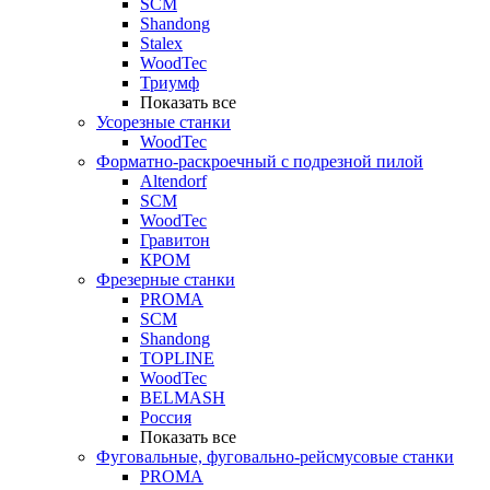
SCM
Shandong
Stalex
WoodTec
Триумф
Показать все
Усорезные станки
WoodTec
Форматно-раскроечный с подрезной пилой
Altendorf
SCM
WoodTec
Гравитон
КРОМ
Фрезерные станки
PROMA
SCM
Shandong
TOPLINE
WoodTec
BELMASH
Россия
Показать все
Фуговальные, фуговально-рейсмусовые станки
PROMA