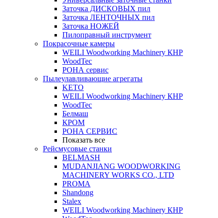
Заточка ДИСКОВЫХ пил
Заточка ЛЕНТОЧНЫХ пил
Заточка НОЖЕЙ
Пилоправный инструмент
Покрасочные камеры
WEILI Woodworking Machinery КНР
WoodTec
РОНА сервис
Пылеулавливающие агрегаты
KETO
WEILI Woodworking Machinery КНР
WoodTec
Белмаш
КРОМ
РОНА СЕРВИС
Показать все
Рейсмусовые станки
BELMASH
MUDANJIANG WOODWORKING
MACHINERY WORKS CO., LTD
PROMA
Shandong
Stalex
WEILI Woodworking Machinery КНР