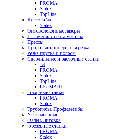
PROMA
Stalex
TopLine
Листогибы
Stalex
Оптоволоконные лазеры
Плазменная резка металла
Прессы
Продольно-поперечная резка
Резка прутка и полосы
Сверлильные и расточные станки
Jet
PROMA
Stalex
TopLine
БЕЛМАШ
Токарные станки
PROMA
Stalex
Трубогибы, Профилегибы
Угловысечные
Фальц, Зиговка
Фрезерные станки
PROMA
Stalex