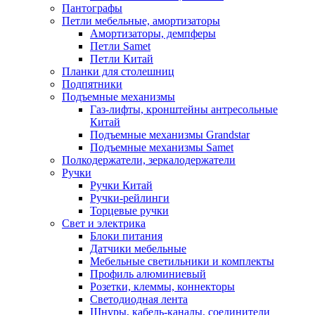
Пантографы
Петли мебельные, амортизаторы
Амортизаторы, демпферы
Петли Samet
Петли Китай
Планки для столешниц
Подпятники
Подъемные механизмы
Газ-лифты, кронштейны антресольные
Китай
Подъемные механизмы Grandstar
Подъемные механизмы Samet
Полкодержатели, зеркалодержатели
Ручки
Ручки Китай
Ручки-рейлинги
Торцевые ручки
Свет и электрика
Блоки питания
Датчики мебельные
Мебельные светильники и комплекты
Профиль алюминиевый
Розетки, клеммы, коннекторы
Светодиодная лента
Шнуры, кабель-каналы, соединители