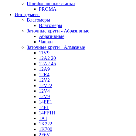
Шлифовальные станки
PROMA
Инструмент
Влагомеры
Влагомеры
Заточные круги - Абразивные
Абразивные
Чашки
Заточные круги - Алмазные
11V9
12A2 20
12A2 45
12A9
12R4
12V2
12V22
12V4
12V9
14EE1
14F1
14FF1H
1A1
1K222
1K700
2F6V