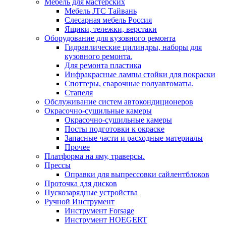
Мебель для мастерских
Мебель JTC Тайвань
Слесарная мебель Россия
Ящики, тележки, верстаки
Оборудование для кузовного ремонта
Гидравлические цилиндры, наборы для
кузовного ремонта.
Для ремонта пластика
Инфракрасные лампы стойки для покраски
Споттеры, сварочные полуавтоматы.
Стапеля
Обслуживание систем автокондиционеров
Окрасочно-сушильные камеры
Окрасочно-сушильные камеры
Посты подготовки к окраске
Запасные части и расходные материалы
Прочее
Платформа на яму, траверсы.
Прессы
Оправки для выпрессовки сайлентблоков
Проточка для дисков
Пускозарядные устройства
Ручной Инструмент
Инструмент Forsage
Инструмент HOEGERT