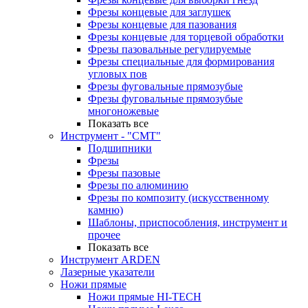
Фрезы концевые для заглушек
Фрезы концевые для пазования
Фрезы концевые для торцевой обработки
Фрезы пазовальные регулируемые
Фрезы специальные для формирования
угловых пов
Фрезы фуговальные прямозубые
Фрезы фуговальные прямозубые
многоножевые
Показать все
Инструмент - "СМТ"
Подшипники
Фрезы
Фрезы пазовые
Фрезы по алюминию
Фрезы по композиту (искусственному
камню)
Шаблоны, приспособления, инструмент и
прочее
Показать все
Инструмент ARDEN
Лазерные указатели
Ножи прямые
Ножи прямые HI-TECH