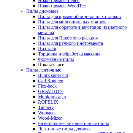
Ножи прямые Leuco
Ножи прямые WoodTec
Пилы дисковые
Пилы для кромкооблицовочных станков
Пилы для многопильных станков
Пилы для обработки заготовок из цветного
металла
Пилы для Пакетного раскроя
Пилы для ручного инструмента
По стали
Торцовка и обработка массива
Форматные пилы
Показать все
Пилы ленточные
Bilork super cut
Carl Rontgen
Flex-back
GRAVITON
Munkforssagar
ROFELIX
Timbery
Womaco
Wood-Mizer
Биметаллические ленточные пилы
Ленточные пилы для мяса