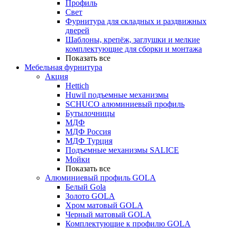
Профиль
Свет
Фурнитура для складных и раздвижных
дверей
Шаблоны, крепёж, заглушки и мелкие
комплектующие для сборки и монтажа
Показать все
Мебельная фурнитура
Акция
Hettich
Huwil подъемные механизмы
SCHUCO алюминиевый профиль
Бутылочницы
МДФ
МДФ Россия
МДФ Турция
Подъемные механизмы SALICE
Мойки
Показать все
Алюминиевый профиль GOLA
Белый Gola
Золото GOLA
Хром матовый GOLA
Черный матовый GOLA
Комплектующие к профилю GOLA