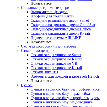
Показать все
Складные-раздвижные двери
Выпрямители фасадов
Профиль для стекла Китай
Складные раздвижные двери Samet
Складные-раздвижные двери GrandStar
Складные-раздвижные двери Hettich
Складные-раздвижные двери Китай
Подвесные системы AIR LINE
Показать все
Скотч двухсторонний для мебели
Стяжки, эксцентрики
Cтяжки эксцентриковые Samet
Стяжки эксцентриковые Rastex
Стяжки эксцентриковые VB
Стяжки эксцентриковые Китай
Стяжки, шканты
Элементы для цоколей и кроватей Hettich
Показать все
Сушки
Сушки в верхнюю базу, без профиля, хром
Сушки в верхнюю базу, нержавейка
Сушки в верхнюю базу, с профилем, хром
Сушки в нижнюю базу без доводчика
Сушки в нижнюю базу с доводчиком