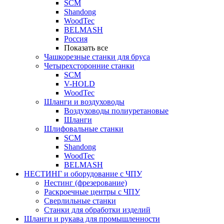
SCM
Shandong
WoodTec
BELMASH
Россия
Показать все
Чашкорезные станки для бруса
Четырехсторонние станки
SCM
V-HOLD
WoodTec
Шланги и воздуховоды
Воздуховоды полиуретановые
Шланги
Шлифовальные станки
SCM
Shandong
WoodTec
BELMASH
НЕСТИНГ и оборудование с ЧПУ
Нестинг (фрезерование)
Раскроечные центры с ЧПУ
Сверлильные станки
Станки для обработки изделий
Шланги и рукава для промышленности