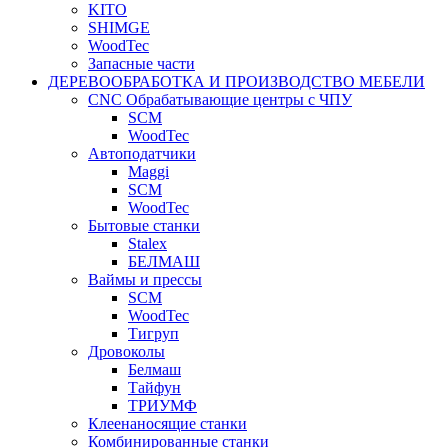
KITO
SHIMGE
WoodTec
Запасные части
ДЕРЕВООБРАБОТКА И ПРОИЗВОДСТВО МЕБЕЛИ
CNC Обрабатывающие центры с ЧПУ
SCM
WoodTec
Автоподатчики
Maggi
SCM
WoodTec
Бытовые станки
Stalex
БЕЛМАШ
Ваймы и прессы
SCM
WoodTec
Тигруп
Дровоколы
Белмаш
Тайфун
ТРИУМФ
Клеенаносящие станки
Комбинированные станки