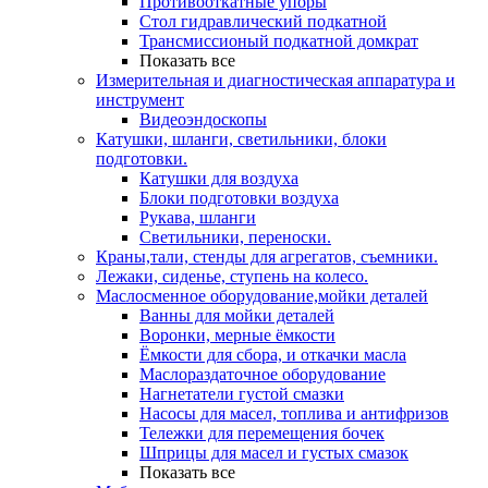
Противооткатные упоры
Стол гидравлический подкатной
Трансмиссионый подкатной домкрат
Показать все
Измерительная и диагностическая аппаратура и
инструмент
Видеоэндоскопы
Катушки, шланги, светильники, блоки
подготовки.
Катушки для воздуха
Блоки подготовки воздуха
Рукава, шланги
Светильники, переноски.
Краны,тали, стенды для агрегатов, съемники.
Лежаки, сиденье, ступень на колесо.
Маслосменное оборудование,мойки деталей
Ванны для мойки деталей
Воронки, мерные ёмкости
Ёмкости для сбора, и откачки масла
Маслораздаточное оборудование
Нагнетатели густой смазки
Насосы для масел, топлива и антифризов
Тележки для перемещения бочек
Шприцы для масел и густых смазок
Показать все