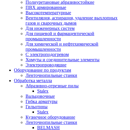
Полиуретановые абразивостойкие
ПВХ армированные
Высокотемпературные
Вентиляция, аспирация, удаление выхлопных
газов и сварочных дымов
Для инженерных систем
Для пищевой и фармацевтической
промышленности
Для химической и нефтехимической
промышленности
С электроподогревом
Хомуты и соединительные элементы
Электропроводящие
Оборудование по продуктам
Ленточнопильные станки
Обработка металла
Абразивно-отрезные пилы
Stalex
Вальцовочные
Гибка арматуры
Гильотины
Stalex
Кузнечное оборудование
Ленточнопильные станки
BELMASH