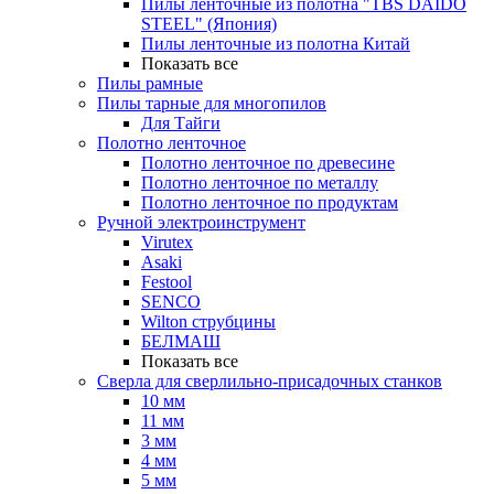
Пилы ленточные из полотна "TBS DAIDO
STEEL" (Япония)
Пилы ленточные из полотна Китай
Показать все
Пилы рамные
Пилы тарные для многопилов
Для Тайги
Полотно ленточное
Полотно ленточное по древесине
Полотно ленточное по металлу
Полотно ленточное по продуктам
Ручной электроинструмент
Virutex
Asaki
Festool
SENCO
Wilton струбцины
БЕЛМАШ
Показать все
Сверла для сверлильно-присадочных станков
10 мм
11 мм
3 мм
4 мм
5 мм