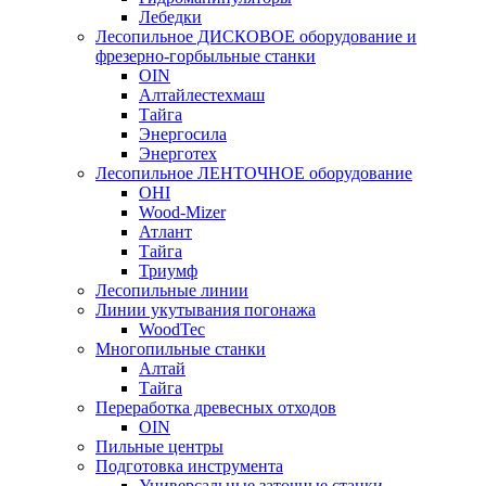
Лебедки
Лесопильное ДИСКОВОЕ оборудование и
фрезерно-горбыльные станки
OIN
Алтайлестехмаш
Тайга
Энергосила
Энерготех
Лесопильное ЛЕНТОЧНОЕ оборудование
OHI
Wood-Mizer
Атлант
Тайга
Триумф
Лесопильные линии
Линии укутывания погонажа
WoodTec
Многопильные станки
Алтай
Тайга
Переработка древесных отходов
OIN
Пильные центры
Подготовка инструмента
Универсальные заточные станки