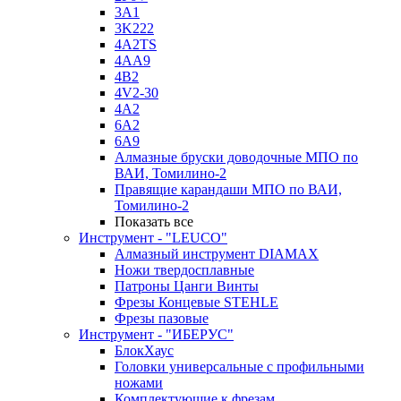
3A1
3K222
4A2TS
4AA9
4B2
4V2-30
4А2
6A2
6A9
Алмазные бруски доводочные МПО по
ВАИ, Томилино-2
Правящие карандаши МПО по ВАИ,
Томилино-2
Показать все
Инструмент - "LEUCO"
Алмазный инструмент DIAMAX
Ножи твердосплавные
Патроны Цанги Винты
Фрезы Концевые STEHLE
Фрезы пазовые
Инструмент - "ИБЕРУС"
БлокХаус
Головки универсальные с профильными
ножами
Комплектующие к фрезам