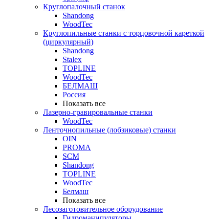
Круглопалочный станок
Shandong
WoodTec
Круглопильные станки с торцовочной кареткой
(циркулярный)
Shandong
Stalex
TOPLINE
WoodTec
БЕЛМАШ
Россия
Показать все
Лазерно-гравировальные станки
WoodTec
Ленточнопильные (лобзиковые) станки
OIN
PROMA
SCM
Shandong
TOPLINE
WoodTec
Белмаш
Показать все
Лесозаготовительное оборудование
Гидроманипуляторы