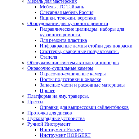
Мебель для мастерских
Мебель JTC Тайвань
Слесарная мебель Россия
Ящики, тележки, верстаки
Оборудование для кузовного ремонта
Гидравлические цилиндры, наборы для
кузовного ремонта.
Для ремонта пластика
Инфракрасные лампы стойки для покраски
Споттеры, сварочные полуавтоматы.
Стапеля
Обслуживание систем автокондиционеров
Окрасочно-сушильные камеры
Окрасочно-сушильные камеры
Посты подготовки к окраске
Запасные части и расходные материалы
Прочее
Платформа на яму, траверсы.
Прессы
Оправки для выпрессовки сайлентблоков
Проточка для дисков
Пускозарядные устройства
Ручной Инструмент
Инструмент Forsage
Инструмент HOEGERT