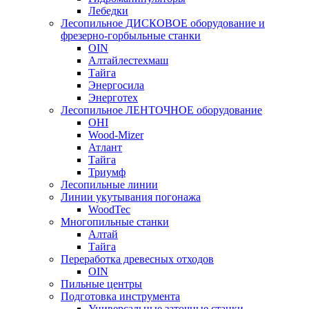
Лебедки
Лесопильное ДИСКОВОЕ оборудование и
фрезерно-горбыльные станки
OIN
Алтайлестехмаш
Тайга
Энергосила
Энерготех
Лесопильное ЛЕНТОЧНОЕ оборудование
OHI
Wood-Mizer
Атлант
Тайга
Триумф
Лесопильные линии
Линии укутывания погонажа
WoodTec
Многопильные станки
Алтай
Тайга
Переработка древесных отходов
OIN
Пильные центры
Подготовка инструмента
Универсальные заточные станки