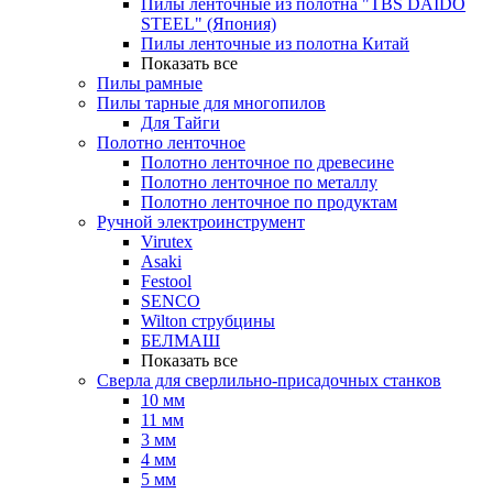
Пилы ленточные из полотна "TBS DAIDO
STEEL" (Япония)
Пилы ленточные из полотна Китай
Показать все
Пилы рамные
Пилы тарные для многопилов
Для Тайги
Полотно ленточное
Полотно ленточное по древесине
Полотно ленточное по металлу
Полотно ленточное по продуктам
Ручной электроинструмент
Virutex
Asaki
Festool
SENCO
Wilton струбцины
БЕЛМАШ
Показать все
Сверла для сверлильно-присадочных станков
10 мм
11 мм
3 мм
4 мм
5 мм