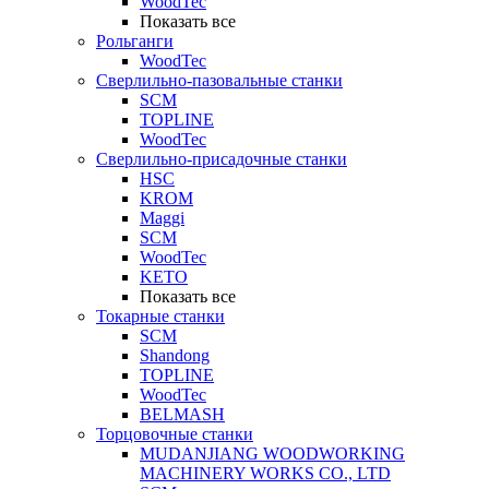
WoodTec
Показать все
Рольганги
WoodTec
Сверлильно-пазовальные станки
SCM
TOPLINE
WoodTec
Сверлильно-присадочные станки
HSC
KROM
Maggi
SCM
WoodTec
KETO
Показать все
Токарные станки
SCM
Shandong
TOPLINE
WoodTec
BELMASH
Торцовочные станки
MUDANJIANG WOODWORKING
MACHINERY WORKS CO., LTD