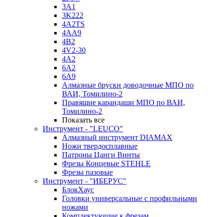
3A1
3K222
4A2TS
4AA9
4B2
4V2-30
4А2
6A2
6A9
Алмазные бруски доводочные МПО по
ВАИ, Томилино-2
Правящие карандаши МПО по ВАИ,
Томилино-2
Показать все
Инструмент - "LEUCO"
Алмазный инструмент DIAMAX
Ножи твердосплавные
Патроны Цанги Винты
Фрезы Концевые STEHLE
Фрезы пазовые
Инструмент - "ИБЕРУС"
БлокХаус
Головки универсальные с профильными
ножами
Комплектующие к фрезам