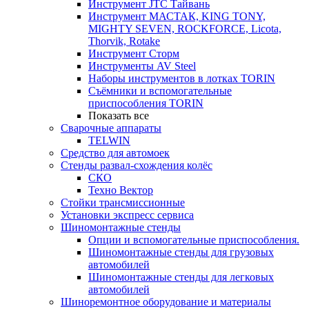
Инструмент JTC Тайвань
Инструмент МАСТАК, KING TONY,
MIGHTY SEVEN, ROCKFORCE, Licota,
Thorvik, Rotake
Инструмент Сторм
Инструменты AV Steel
Наборы инструментов в лотках TORIN
Съёмники и вспомогательные
приспособления TORIN
Показать все
Сварочные аппараты
TELWIN
Средство для автомоек
Стенды развал-схождения колёс
СКО
Техно Вектор
Стойки трансмиссионные
Установки экспресс сервиса
Шиномонтажные стенды
Опции и вспомогательные приспособления.
Шиномонтажные стенды для грузовых
автомобилей
Шиномонтажные стенды для легковых
автомобилей
Шиноремонтное оборудование и материалы