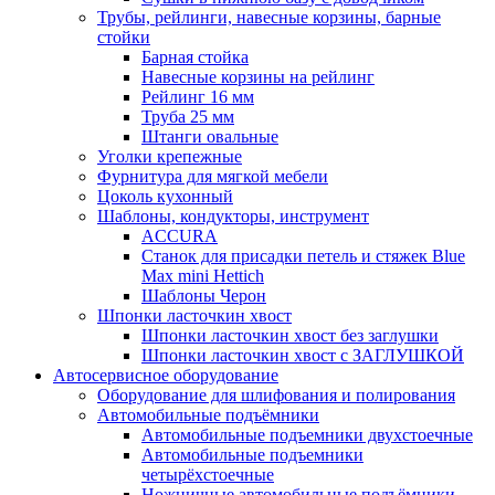
Трубы, рейлинги, навесные корзины, барные
стойки
Барная стойка
Навесные корзины на рейлинг
Рейлинг 16 мм
Труба 25 мм
Штанги овальные
Уголки крепежные
Фурнитура для мягкой мебели
Цоколь кухонный
Шаблоны, кондукторы, инструмент
ACCURA
Станок для присадки петель и стяжек Blue
Max mini Hettich
Шаблоны Черон
Шпонки ласточкин хвост
Шпонки ласточкин хвост без заглушки
Шпонки ласточкин хвост с ЗАГЛУШКОЙ
Автосервисное оборудование
Оборудование для шлифования и полирования
Автомобильные подъёмники
Автомобильные подъемники двухстоечные
Автомобильные подъемники
четырёхстоечные
Ножничные автомобильные подъёмники