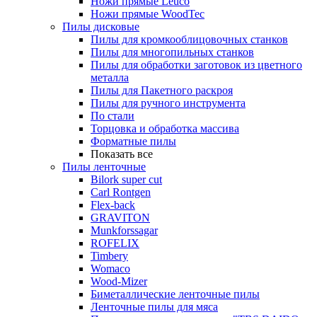
Ножи прямые Leuco
Ножи прямые WoodTec
Пилы дисковые
Пилы для кромкооблицовочных станков
Пилы для многопильных станков
Пилы для обработки заготовок из цветного
металла
Пилы для Пакетного раскроя
Пилы для ручного инструмента
По стали
Торцовка и обработка массива
Форматные пилы
Показать все
Пилы ленточные
Bilork super cut
Carl Rontgen
Flex-back
GRAVITON
Munkforssagar
ROFELIX
Timbery
Womaco
Wood-Mizer
Биметаллические ленточные пилы
Ленточные пилы для мяса