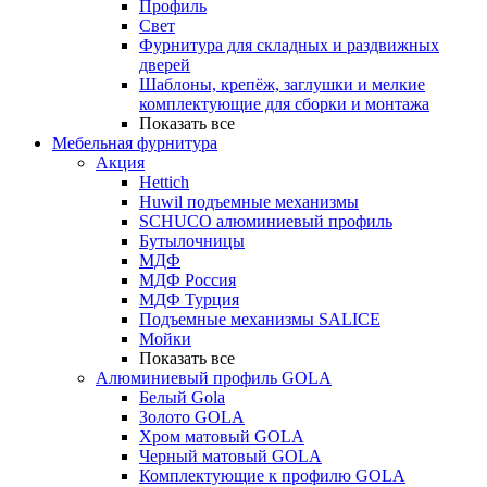
Профиль
Свет
Фурнитура для складных и раздвижных
дверей
Шаблоны, крепёж, заглушки и мелкие
комплектующие для сборки и монтажа
Показать все
Мебельная фурнитура
Акция
Hettich
Huwil подъемные механизмы
SCHUCO алюминиевый профиль
Бутылочницы
МДФ
МДФ Россия
МДФ Турция
Подъемные механизмы SALICE
Мойки
Показать все
Алюминиевый профиль GOLA
Белый Gola
Золото GOLA
Хром матовый GOLA
Черный матовый GOLA
Комплектующие к профилю GOLA