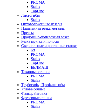
PROMA
Stalex
TopLine
Листогибы
Stalex
Оптоволоконные лазеры
Плазменная резка металла
Прессы
Продольно-поперечная резка
Резка прутка и полосы
Сверлильные и расточные станки
Jet
PROMA
Stalex
TopLine
БЕЛМАШ
Токарные станки
PROMA
Stalex
Трубогибы, Профилегибы
Угловысечные
Фальц, Зиговка
Фрезерные станки
PROMA
Stalex