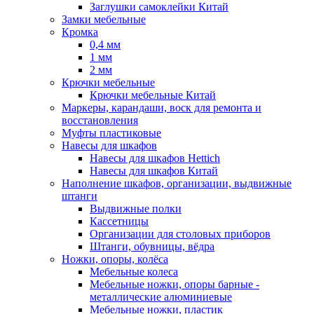
Заглушки самоклейки Китай
Замки мебельные
Кромка
0,4 мм
1 мм
2 мм
Крючки мебельные
Крючки мебельные Китай
Маркеры, карандаши, воск для ремонта и
восстановления
Муфты пластиковые
Навесы для шкафов
Навесы для шкафов Hettich
Навесы для шкафов Китай
Наполнение шкафов, организации, выдвижные
штанги
Выдвижные полки
Кассетницы
Организации для столовых приборов
Штанги, обувницы, вёдра
Ножки, опоры, колёса
Мебельные колеса
Мебельные ножки, опоры барные -
металлические алюминиевые
Мебельные ножки, пластик