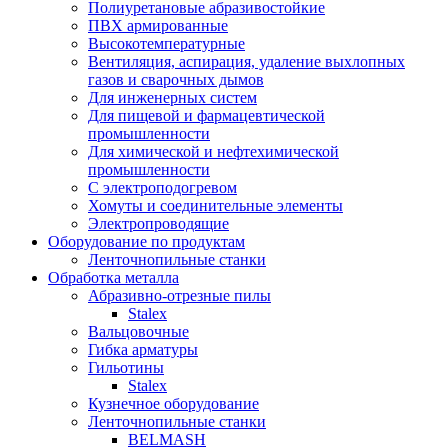
Полиуретановые абразивостойкие
ПВХ армированные
Высокотемпературные
Вентиляция, аспирация, удаление выхлопных
газов и сварочных дымов
Для инженерных систем
Для пищевой и фармацевтической
промышленности
Для химической и нефтехимической
промышленности
С электроподогревом
Хомуты и соединительные элементы
Электропроводящие
Оборудование по продуктам
Ленточнопильные станки
Обработка металла
Абразивно-отрезные пилы
Stalex
Вальцовочные
Гибка арматуры
Гильотины
Stalex
Кузнечное оборудование
Ленточнопильные станки
BELMASH