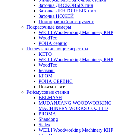
Заточка ДИСКОВЫХ пил
Заточка ЛЕНТОЧНЫХ пил
Заточка НОЖЕЙ
Пилоправный инструмент
Покрасочные камеры
WEILI Woodworking Machinery КНР
WoodTec
РОНА сервис
Пылеулавливающие агрегаты
KETO
WEILI Woodworking Machinery КНР
WoodTec
Белмаш
КРОМ
РОНА СЕРВИС
Показать все
Рейсмусовые станки
BELMASH
MUDANJIANG WOODWORKING
MACHINERY WORKS CO., LTD
PROMA
Shandong
Stalex
WEILI Woodworking Machinery КНР