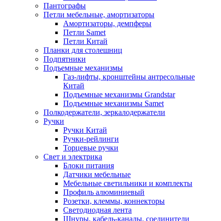
Пантографы
Петли мебельные, амортизаторы
Амортизаторы, демпферы
Петли Samet
Петли Китай
Планки для столешниц
Подпятники
Подъемные механизмы
Газ-лифты, кронштейны антресольные
Китай
Подъемные механизмы Grandstar
Подъемные механизмы Samet
Полкодержатели, зеркалодержатели
Ручки
Ручки Китай
Ручки-рейлинги
Торцевые ручки
Свет и электрика
Блоки питания
Датчики мебельные
Мебельные светильники и комплекты
Профиль алюминиевый
Розетки, клеммы, коннекторы
Светодиодная лента
Шнуры, кабель-каналы, соединители