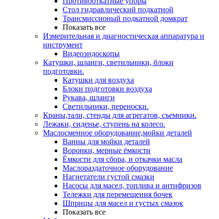
Противооткатные упоры
Стол гидравлический подкатной
Трансмиссионый подкатной домкрат
Показать все
Измерительная и диагностическая аппаратура и
инструмент
Видеоэндоскопы
Катушки, шланги, светильники, блоки
подготовки.
Катушки для воздуха
Блоки подготовки воздуха
Рукава, шланги
Светильники, переноски.
Краны,тали, стенды для агрегатов, съемники.
Лежаки, сиденье, ступень на колесо.
Маслосменное оборудование,мойки деталей
Ванны для мойки деталей
Воронки, мерные ёмкости
Ёмкости для сбора, и откачки масла
Маслораздаточное оборудование
Нагнетатели густой смазки
Насосы для масел, топлива и антифризов
Тележки для перемещения бочек
Шприцы для масел и густых смазок
Показать все