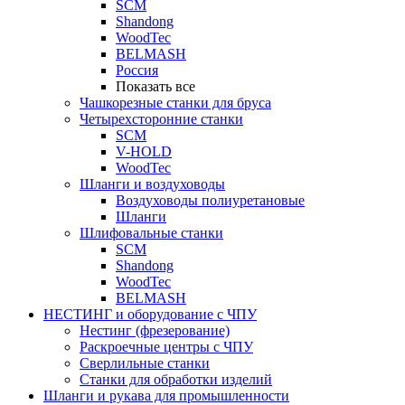
SCM
Shandong
WoodTec
BELMASH
Россия
Показать все
Чашкорезные станки для бруса
Четырехсторонние станки
SCM
V-HOLD
WoodTec
Шланги и воздуховоды
Воздуховоды полиуретановые
Шланги
Шлифовальные станки
SCM
Shandong
WoodTec
BELMASH
НЕСТИНГ и оборудование с ЧПУ
Нестинг (фрезерование)
Раскроечные центры с ЧПУ
Сверлильные станки
Станки для обработки изделий
Шланги и рукава для промышленности