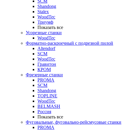
SCM
Shandong
Stalex
WoodTec
Триумф
Показать все
Усорезные станки
WoodTec
Форматно-раскроечный с подрезной пилой
Altendorf
SCM
WoodTec
Гравитон
КРОМ
Фрезерные станки
PROMA
SCM
Shandong
TOPLINE
WoodTec
BELMASH
Россия
Показать все
Фуговальные, фуговально-рейсмусовые станки
PROMA