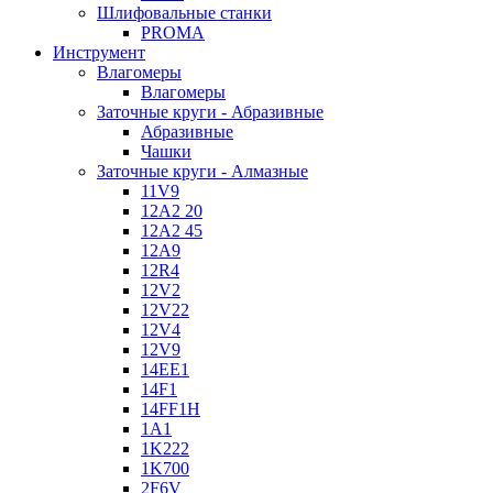
Шлифовальные станки
PROMA
Инструмент
Влагомеры
Влагомеры
Заточные круги - Абразивные
Абразивные
Чашки
Заточные круги - Алмазные
11V9
12A2 20
12A2 45
12A9
12R4
12V2
12V22
12V4
12V9
14EE1
14F1
14FF1H
1A1
1K222
1K700
2F6V