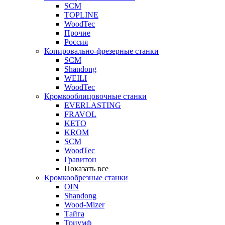
SCM
TOPLINE
WoodTec
Прочие
Россия
Копировально-фрезерные станки
SCM
Shandong
WEILI
WoodTec
Кромкооблицовочные станки
EVERLASTING
FRAVOL
KETO
KROM
SCM
WoodTec
Гравитон
Показать все
Кромкообрезные станки
OIN
Shandong
Wood-Mizer
Тайга
Триумф