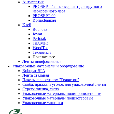
Антисептик
PROSEPT 42 - консервант для круглого
неокоренного леса
PROSEPT 99
ИрпакБайкал
Клей
Boundex
Jowat
Perfotak
TriXMelt
WoodTec
Техномелт
Показать все
Ленты шлифовальные
Упаковочные материалы и оборудование
Robopac SPA
Лента стальная
Пакеты с логотипом "Гравитон"
Скоба, пряжка и уголок для упаковочной ленты
Стретч пленка, скотч
Упаковочные материалы полипропиленовые
Упаковочные материалы полиэстеровые
Упаковочные машинки