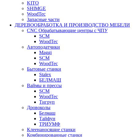
KITO
SHIMGE
WoodTec
Запасные части
ДЕРЕВООБРАБОТКА И ПРОИЗВОДСТВО МЕБЕЛИ
CNC Обрабатывающие центры с ЧПУ
SCM
WoodTec
Автоподатчики
Maggi
SCM
WoodTec
Бытовые станки
Stalex
БЕЛМАШ
Ваймы и прессы
SCM
WoodTec
Тигруп
Дровоколы
Белмаш
Тайфун
ТРИУМФ
Клеенаносящие станки
Комбинированные станки