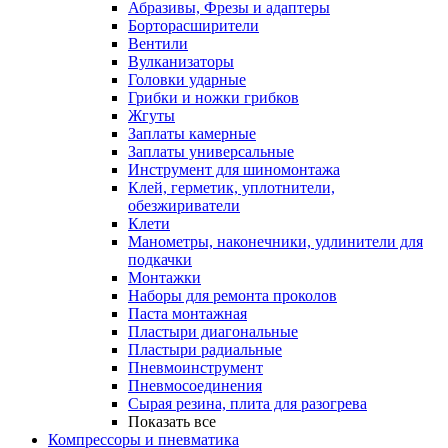
Абразивы, Фрезы и адаптеры
Борторасширители
Вентили
Вулканизаторы
Головки ударные
Грибки и ножки грибков
Жгуты
Заплаты камерные
Заплаты универсальные
Инструмент для шиномонтажа
Клей, герметик, уплотнители,
обезжириватели
Клети
Манометры, наконечники, удлинители для
подкачки
Монтажки
Наборы для ремонта проколов
Паста монтажная
Пластыри диагональные
Пластыри радиальные
Пневмоинструмент
Пневмосоединения
Сырая резина, плита для разогрева
Показать все
Компрессоры и пневматика