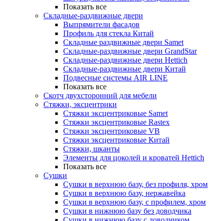
Показать все
Складные-раздвижные двери
Выпрямители фасадов
Профиль для стекла Китай
Складные раздвижные двери Samet
Складные-раздвижные двери GrandStar
Складные-раздвижные двери Hettich
Складные-раздвижные двери Китай
Подвесные системы AIR LINE
Показать все
Скотч двухсторонний для мебели
Стяжки, эксцентрики
Cтяжки эксцентриковые Samet
Стяжки эксцентриковые Rastex
Стяжки эксцентриковые VB
Стяжки эксцентриковые Китай
Стяжки, шканты
Элементы для цоколей и кроватей Hettich
Показать все
Сушки
Сушки в верхнюю базу, без профиля, хром
Сушки в верхнюю базу, нержавейка
Сушки в верхнюю базу, с профилем, хром
Сушки в нижнюю базу без доводчика
Сушки в нижнюю базу с доводчиком