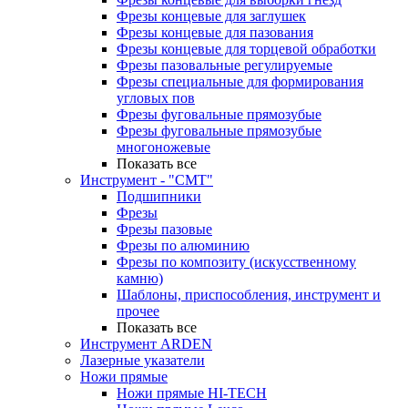
Фрезы концевые для заглушек
Фрезы концевые для пазования
Фрезы концевые для торцевой обработки
Фрезы пазовальные регулируемые
Фрезы специальные для формирования
угловых пов
Фрезы фуговальные прямозубые
Фрезы фуговальные прямозубые
многоножевые
Показать все
Инструмент - "СМТ"
Подшипники
Фрезы
Фрезы пазовые
Фрезы по алюминию
Фрезы по композиту (искусственному
камню)
Шаблоны, приспособления, инструмент и
прочее
Показать все
Инструмент ARDEN
Лазерные указатели
Ножи прямые
Ножи прямые HI-TECH