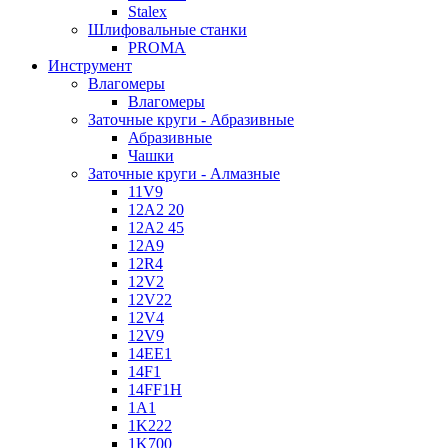
Stalex
Шлифовальные станки
PROMA
Инструмент
Влагомеры
Влагомеры
Заточные круги - Абразивные
Абразивные
Чашки
Заточные круги - Алмазные
11V9
12A2 20
12A2 45
12A9
12R4
12V2
12V22
12V4
12V9
14EE1
14F1
14FF1H
1A1
1K222
1K700