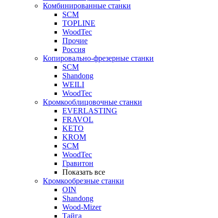
Комбинированные станки
SCM
TOPLINE
WoodTec
Прочие
Россия
Копировально-фрезерные станки
SCM
Shandong
WEILI
WoodTec
Кромкооблицовочные станки
EVERLASTING
FRAVOL
KETO
KROM
SCM
WoodTec
Гравитон
Показать все
Кромкообрезные станки
OIN
Shandong
Wood-Mizer
Тайга