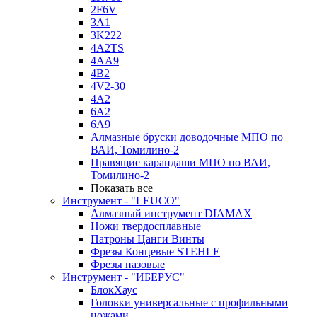
2F6V
3A1
3K222
4A2TS
4AA9
4B2
4V2-30
4А2
6A2
6A9
Алмазные бруски доводочные МПО по
ВАИ, Томилино-2
Правящие карандаши МПО по ВАИ,
Томилино-2
Показать все
Инструмент - "LEUCO"
Алмазный инструмент DIAMAX
Ножи твердосплавные
Патроны Цанги Винты
Фрезы Концевые STEHLE
Фрезы пазовые
Инструмент - "ИБЕРУС"
БлокХаус
Головки универсальные с профильными
ножами