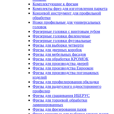
Комплектующие к фрезам
Комплекты фрез для изготовления паркета
Концевой инструмент для профильной
обработки
Ножи профильные для универсальных
головок
Фрезерные головки с винтовым зубом
Фрезерные головки филеночные
Фрезерные головки фуговальные
Фрезы для выборки четверти
Фрезы для дверных коробок
Фрезы для мебельных фасадов
Фрезы для обработки КРОМОК
Фрезы для производства дверей
Фрезы для производства Евроокон
Фрезы для производства погонажных
изделий
Фрезы для профилирования обкладки
Фрезы для радиусного одностороннего
профилир
Фрезы для сращивания ИБЕРУС
Фрезы для торцевой обработки
ламинированных
Фрезы для фрезерования пазов
Фрезы концевые для выборки глухих пазов