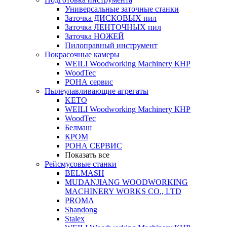
Универсальные заточные станки
Заточка ДИСКОВЫХ пил
Заточка ЛЕНТОЧНЫХ пил
Заточка НОЖЕЙ
Пилоправный инструмент
Покрасочные камеры
WEILI Woodworking Machinery КНР
WoodTec
РОНА сервис
Пылеулавливающие агрегаты
KETO
WEILI Woodworking Machinery КНР
WoodTec
Белмаш
КРОМ
РОНА СЕРВИС
Показать все
Рейсмусовые станки
BELMASH
MUDANJIANG WOODWORKING
MACHINERY WORKS CO., LTD
PROMA
Shandong
Stalex