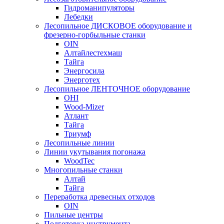
Гидроманипуляторы
Лебедки
Лесопильное ДИСКОВОЕ оборудование и
фрезерно-горбыльные станки
OIN
Алтайлестехмаш
Тайга
Энергосила
Энерготех
Лесопильное ЛЕНТОЧНОЕ оборудование
OHI
Wood-Mizer
Атлант
Тайга
Триумф
Лесопильные линии
Линии укутывания погонажа
WoodTec
Многопильные станки
Алтай
Тайга
Переработка древесных отходов
OIN
Пильные центры
Подготовка инструмента