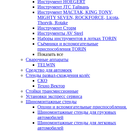
Инструмент HOEGERT
Инструмент JTC Тайвань
Инструмент МАСТАК, KING TONY,
MIGHTY SEVEN, ROCKFORCE, Licota,
Thorvik, Rotake
Инструмент Сторм
Инструменты AV Steel
Наборы инструментов в лотках TORIN
Съёмники и вспомогательные
приспособления TORIN
Показать все
Сварочные аппараты
TELWIN
Средство для автомоек
Стенды развал-схождения колёс
СКО
Техно Вектор
Стойки трансмиссионные
Установки экспресс сервиса
Шиномонтажные стенды
Опции и вспомогательные приспособления.
Шиномонтажные стенды для грузовых
автомобилей
Шиномонтажные стенды для легковых
автомобилей