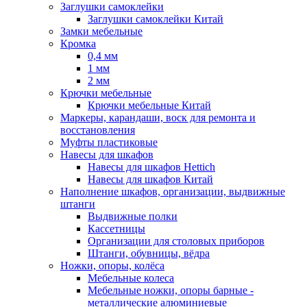
Заглушки самоклейки
Заглушки самоклейки Китай
Замки мебельные
Кромка
0,4 мм
1 мм
2 мм
Крючки мебельные
Крючки мебельные Китай
Маркеры, карандаши, воск для ремонта и
восстановления
Муфты пластиковые
Навесы для шкафов
Навесы для шкафов Hettich
Навесы для шкафов Китай
Наполнение шкафов, организации, выдвижные
штанги
Выдвижные полки
Кассетницы
Организации для столовых приборов
Штанги, обувницы, вёдра
Ножки, опоры, колёса
Мебельные колеса
Мебельные ножки, опоры барные -
металлические алюминиевые