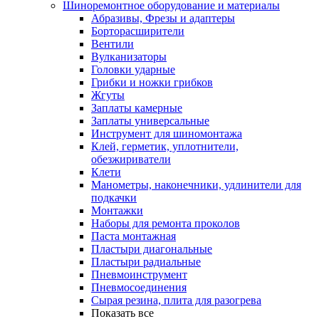
Шиноремонтное оборудование и материалы
Абразивы, Фрезы и адаптеры
Борторасширители
Вентили
Вулканизаторы
Головки ударные
Грибки и ножки грибков
Жгуты
Заплаты камерные
Заплаты универсальные
Инструмент для шиномонтажа
Клей, герметик, уплотнители,
обезжириватели
Клети
Манометры, наконечники, удлинители для
подкачки
Монтажки
Наборы для ремонта проколов
Паста монтажная
Пластыри диагональные
Пластыри радиальные
Пневмоинструмент
Пневмосоединения
Сырая резина, плита для разогрева
Показать все