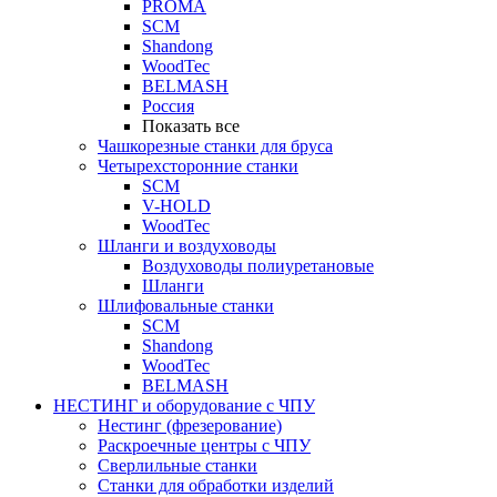
PROMA
SCM
Shandong
WoodTec
BELMASH
Россия
Показать все
Чашкорезные станки для бруса
Четырехсторонние станки
SCM
V-HOLD
WoodTec
Шланги и воздуховоды
Воздуховоды полиуретановые
Шланги
Шлифовальные станки
SCM
Shandong
WoodTec
BELMASH
НЕСТИНГ и оборудование с ЧПУ
Нестинг (фрезерование)
Раскроечные центры с ЧПУ
Сверлильные станки
Станки для обработки изделий