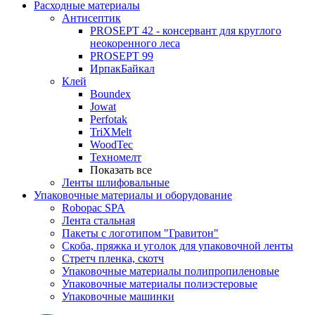
Расходные материалы
Антисептик
PROSEPT 42 - консервант для круглого
неокоренного леса
PROSEPT 99
ИрпакБайкал
Клей
Boundex
Jowat
Perfotak
TriXMelt
WoodTec
Техномелт
Показать все
Ленты шлифовальные
Упаковочные материалы и оборудование
Robopac SPA
Лента стальная
Пакеты с логотипом "Гравитон"
Скоба, пряжка и уголок для упаковочной ленты
Стретч пленка, скотч
Упаковочные материалы полипропиленовые
Упаковочные материалы полиэстеровые
Упаковочные машинки