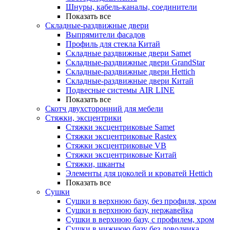
Шнуры, кабель-каналы, соединители
Показать все
Складные-раздвижные двери
Выпрямители фасадов
Профиль для стекла Китай
Складные раздвижные двери Samet
Складные-раздвижные двери GrandStar
Складные-раздвижные двери Hettich
Складные-раздвижные двери Китай
Подвесные системы AIR LINE
Показать все
Скотч двухсторонний для мебели
Стяжки, эксцентрики
Cтяжки эксцентриковые Samet
Стяжки эксцентриковые Rastex
Стяжки эксцентриковые VB
Стяжки эксцентриковые Китай
Стяжки, шканты
Элементы для цоколей и кроватей Hettich
Показать все
Сушки
Сушки в верхнюю базу, без профиля, хром
Сушки в верхнюю базу, нержавейка
Сушки в верхнюю базу, с профилем, хром
Сушки в нижнюю базу без доводчика