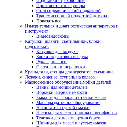
Подставки страховочные
Противооткатные упоры
Стол гидравлический подкатной
Трансмиссионый подкатной домкрат
Показать все
Измерительная и диагностическая аппаратура и
инструмент
Видеоэндоскопы
Катушки, шланги, светильники, блоки
подготовки.
Катушки для воздуха
Блоки подготовки воздуха
Рукава, шланги
Светильники, переноски.
Краны,тали, стенды для агрегатов, съемники.
Лежаки, сиденье, ступень на колесо.
Маслосменное оборудование,мойки деталей
Ванны для мойки деталей
Воронки, мерные ёмкости
Ёмкости для сбора, и откачки масла
Маслораздаточное оборудование
Нагнетатели густой смазки
Насосы для масел, топлива и антифризов
Тележки для перемещения бочек
Шприцы для масел и густых смазок