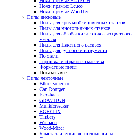
Ножи прямые HI-TECH
Ножи прямые Leuco
Ножи прямые WoodTec
Пилы дисковые
Пилы для кромкооблицовочных станков
Пилы для многопильных станков
Пилы для обработки заготовок из цветного
металла
Пилы для Пакетного раскроя
Пилы для ручного инструмента
По стали
Торцовка и обработка массива
Форматные пилы
Показать все
Пилы ленточные
Bilork super cut
Carl Rontgen
Flex-back
GRAVITON
Munkforssagar
ROFELIX
Timbery
Womaco
Wood-Mizer
Биметаллические ленточные пилы