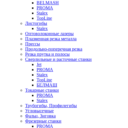
BELMASH
PROMA
Stalex
TopLine
Листогибы
Stalex
Оптоволоконные лазеры
Плазменная резка металла
Прессы
Продольно-поперечная резка
Резка прутка и полосы
Сверлильные и расточные станки
Jet
PROMA
Stalex
TopLine
БЕЛМАШ
Токарные станки
PROMA
Stalex
Трубогибы, Профилегибы
Угловысечные
Фальц, Зиговка
Фрезерные станки
PROMA