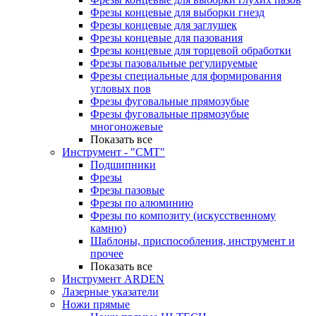
Фрезы концевые для выборки гнезд
Фрезы концевые для заглушек
Фрезы концевые для пазования
Фрезы концевые для торцевой обработки
Фрезы пазовальные регулируемые
Фрезы специальные для формирования
угловых пов
Фрезы фуговальные прямозубые
Фрезы фуговальные прямозубые
многоножевые
Показать все
Инструмент - "СМТ"
Подшипники
Фрезы
Фрезы пазовые
Фрезы по алюминию
Фрезы по композиту (искусственному
камню)
Шаблоны, приспособления, инструмент и
прочее
Показать все
Инструмент ARDEN
Лазерные указатели
Ножи прямые