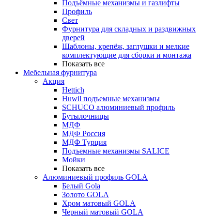
Подъёмные механизмы и газлифты
Профиль
Свет
Фурнитура для складных и раздвижных
дверей
Шаблоны, крепёж, заглушки и мелкие
комплектующие для сборки и монтажа
Показать все
Мебельная фурнитура
Акция
Hettich
Huwil подъемные механизмы
SCHUCO алюминиевый профиль
Бутылочницы
МДФ
МДФ Россия
МДФ Турция
Подъемные механизмы SALICE
Мойки
Показать все
Алюминиевый профиль GOLA
Белый Gola
Золото GOLA
Хром матовый GOLA
Черный матовый GOLA