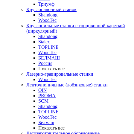
Триумф
Круглопалочный станок
Shandong
WoodTec
Круглопильные станки с торцовочной кареткой
(циркулярный)
Shandong
Stalex
TOPLINE
WoodTec
БЕЛМАШ
Россия
Показать все
Лазерно-гравировальные станки
WoodTec
Ленточнопильные (лобзиковые) станки
OIN
PROMA
SCM
Shandong
TOPLINE
WoodTec
Белмаш
Показать все
Лесозаготовительное оборудование