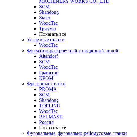
MACHINERY WORKS CO., LTD
SCM
Shandong
Stalex
WoodTec
Триумф
Показать все
Усорезные станки
WoodTec
Форматно-раскроечный с подрезной пилой
Altendorf
SCM
WoodTec
Гравитон
КРОМ
Фрезерные станки
PROMA
SCM
Shandong
TOPLINE
WoodTec
BELMASH
Россия
Показать все
Фуговальные, фуговально-рейсмусовые станки