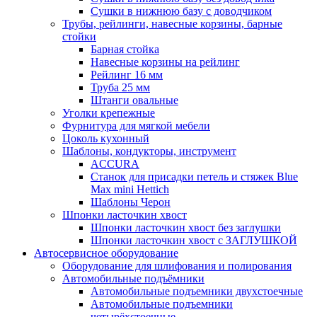
Сушки в нижнюю базу с доводчиком
Трубы, рейлинги, навесные корзины, барные
стойки
Барная стойка
Навесные корзины на рейлинг
Рейлинг 16 мм
Труба 25 мм
Штанги овальные
Уголки крепежные
Фурнитура для мягкой мебели
Цоколь кухонный
Шаблоны, кондукторы, инструмент
ACCURA
Станок для присадки петель и стяжек Blue
Max mini Hettich
Шаблоны Черон
Шпонки ласточкин хвост
Шпонки ласточкин хвост без заглушки
Шпонки ласточкин хвост с ЗАГЛУШКОЙ
Автосервисное оборудование
Оборудование для шлифования и полирования
Автомобильные подъёмники
Автомобильные подъемники двухстоечные
Автомобильные подъемники
четырёхстоечные