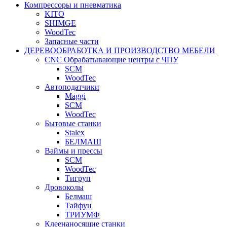
Компрессоры и пневматика
KITO
SHIMGE
WoodTec
Запасные части
ДЕРЕВООБРАБОТКА И ПРОИЗВОДСТВО МЕБЕЛИ
CNC Обрабатывающие центры с ЧПУ
SCM
WoodTec
Автоподатчики
Maggi
SCM
WoodTec
Бытовые станки
Stalex
БЕЛМАШ
Ваймы и прессы
SCM
WoodTec
Тигруп
Дровоколы
Белмаш
Тайфун
ТРИУМФ
Клеенаносящие станки