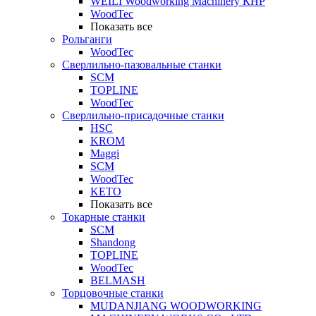
WEILI Woodworking Machinery КНР
WoodTec
Показать все
Рольганги
WoodTec
Сверлильно-пазовальные станки
SCM
TOPLINE
WoodTec
Сверлильно-присадочные станки
HSC
KROM
Maggi
SCM
WoodTec
KETO
Показать все
Токарные станки
SCM
Shandong
TOPLINE
WoodTec
BELMASH
Торцовочные станки
MUDANJIANG WOODWORKING