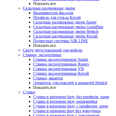
Показать все
Складные-раздвижные двери
Выпрямители фасадов
Профиль для стекла Китай
Складные раздвижные двери Samet
Складные-раздвижные двери GrandStar
Складные-раздвижные двери Hettich
Складные-раздвижные двери Китай
Подвесные системы AIR LINE
Показать все
Скотч двухсторонний для мебели
Стяжки, эксцентрики
Cтяжки эксцентриковые Samet
Стяжки эксцентриковые Rastex
Стяжки эксцентриковые VB
Стяжки эксцентриковые Китай
Стяжки, шканты
Элементы для цоколей и кроватей Hettich
Показать все
Сушки
Сушки в верхнюю базу, без профиля, хром
Сушки в верхнюю базу, нержавейка
Сушки в верхнюю базу, с профилем, хром
Сушки в нижнюю базу без доводчика
Сушки в нижнюю базу с доводчиком