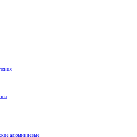
вления
нги
еские алюминиевые