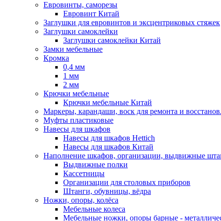
Евровинты, саморезы
Евровинт Китай
Заглушки для евровинтов и эксцентриковых стяжек
Заглушки самоклейки
Заглушки самоклейки Китай
Замки мебельные
Кромка
0,4 мм
1 мм
2 мм
Крючки мебельные
Крючки мебельные Китай
Маркеры, карандаши, воск для ремонта и восстано
Муфты пластиковые
Навесы для шкафов
Навесы для шкафов Hettich
Навесы для шкафов Китай
Наполнение шкафов, организации, выдвижные шта
Выдвижные полки
Кассетницы
Организации для столовых приборов
Штанги, обувницы, вёдра
Ножки, опоры, колёса
Мебельные колеса
Мебельные ножки, опоры барные - металлич