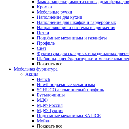
Замки, защелки, амортизаторы, демпферы, до
Кромка
Мебельные ручки
Наполнение для кухни
Наполнение для шкафов и гардеробных
Направляющие и системы выдвижения
Петли
Подъёмные механизмы и газлифты
Профиль
Свет
Фурнитура для складных и раздвижных двере
Шаблоны, крепёж, заглушки и мелкие компле
Показать все
Мебельная фурнитура
Акция
Hettich
Huwil подъемные механизмы
SCHUCO алюминиевый профиль
Бутылочницы
МДФ
МДФ Россия
МДФ Турция
Подъемные механизмы SALICE
Мойки
Показать все