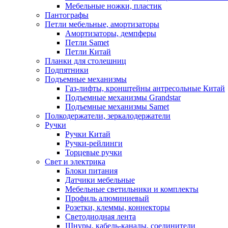
Мебельные ножки, пластик
Пантографы
Петли мебельные, амортизаторы
Амортизаторы, демпферы
Петли Samet
Петли Китай
Планки для столешниц
Подпятники
Подъемные механизмы
Газ-лифты, кронштейны антресольные Китай
Подъемные механизмы Grandstar
Подъемные механизмы Samet
Полкодержатели, зеркалодержатели
Ручки
Ручки Китай
Ручки-рейлинги
Торцевые ручки
Свет и электрика
Блоки питания
Датчики мебельные
Мебельные светильники и комплекты
Профиль алюминиевый
Розетки, клеммы, коннекторы
Светодиодная лента
Шнуры, кабель-каналы, соединители