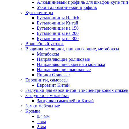
Алюминиевый профиль для шкафов-купе ти
Узкий алюминиевый профиль
Бутылочницы
Бутылочницы Hettich
Бутылочницы Китай
Бутылочницы на 150
Бутылочницы на 200
Бутылочницы на 300
Волшебный уголок
Выдвижные ящики, направляющие, метабоксы
Метабоксы
Направляющие роликовые
Направляющие скрытого монтажа
Направляющие шариковые
Ящики Grandstar
Евровинты, саморезы
Евровинт Китай
Заглушки для евровинтов и эксцентриковых стяжек
Заглушки самоклейки
Заглушки самоклейки Китай
Замки мебельные
Кромка
0,4 мм
1 мм
2 мм