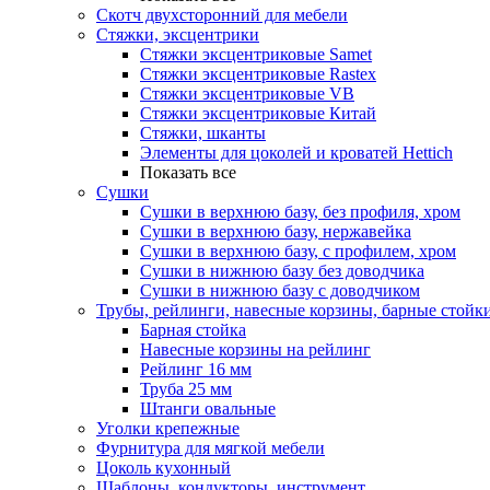
Скотч двухсторонний для мебели
Стяжки, эксцентрики
Cтяжки эксцентриковые Samet
Стяжки эксцентриковые Rastex
Стяжки эксцентриковые VB
Стяжки эксцентриковые Китай
Стяжки, шканты
Элементы для цоколей и кроватей Hettich
Показать все
Сушки
Сушки в верхнюю базу, без профиля, хром
Сушки в верхнюю базу, нержавейка
Сушки в верхнюю базу, с профилем, хром
Сушки в нижнюю базу без доводчика
Сушки в нижнюю базу с доводчиком
Трубы, рейлинги, навесные корзины, барные стойк
Барная стойка
Навесные корзины на рейлинг
Рейлинг 16 мм
Труба 25 мм
Штанги овальные
Уголки крепежные
Фурнитура для мягкой мебели
Цоколь кухонный
Шаблоны, кондукторы, инструмент