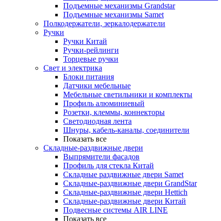
Подъемные механизмы Grandstar
Подъемные механизмы Samet
Полкодержатели, зеркалодержатели
Ручки
Ручки Китай
Ручки-рейлинги
Торцевые ручки
Свет и электрика
Блоки питания
Датчики мебельные
Мебельные светильники и комплекты
Профиль алюминиевый
Розетки, клеммы, коннекторы
Светодиодная лента
Шнуры, кабель-каналы, соединители
Показать все
Складные-раздвижные двери
Выпрямители фасадов
Профиль для стекла Китай
Складные раздвижные двери Samet
Складные-раздвижные двери GrandStar
Складные-раздвижные двери Hettich
Складные-раздвижные двери Китай
Подвесные системы AIR LINE
Показать все