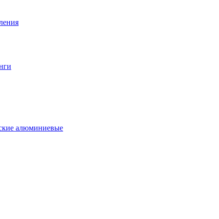
вления
нги
еские алюминиевые