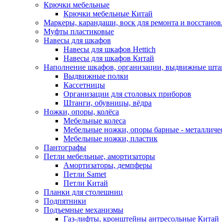
Крючки мебельные
Крючки мебельные Китай
Маркеры, карандаши, воск для ремонта и восстано
Муфты пластиковые
Навесы для шкафов
Навесы для шкафов Hettich
Навесы для шкафов Китай
Наполнение шкафов, организации, выдвижные шта
Выдвижные полки
Кассетницы
Организации для столовых приборов
Штанги, обувницы, вёдра
Ножки, опоры, колёса
Мебельные колеса
Мебельные ножки, опоры барные - металлич
Мебельные ножки, пластик
Пантографы
Петли мебельные, амортизаторы
Амортизаторы, демпферы
Петли Samet
Петли Китай
Планки для столешниц
Подпятники
Подъемные механизмы
Газ-лифты, кронштейны антресольные Китай