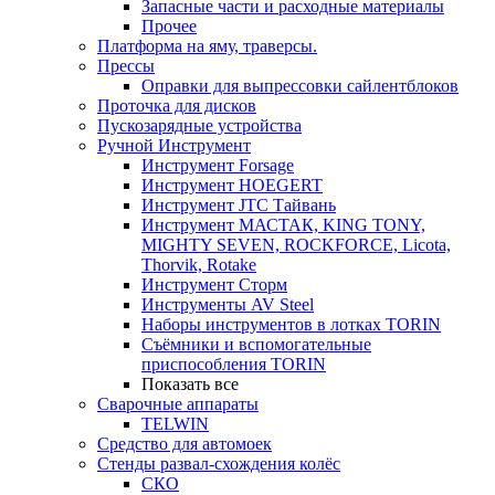
Запасные части и расходные материалы
Прочее
Платформа на яму, траверсы.
Прессы
Оправки для выпрессовки сайлентблоков
Проточка для дисков
Пускозарядные устройства
Ручной Инструмент
Инструмент Forsage
Инструмент HOEGERT
Инструмент JTC Тайвань
Инструмент МАСТАК, KING TONY,
MIGHTY SEVEN, ROCKFORCE, Licota,
Thorvik, Rotake
Инструмент Сторм
Инструменты AV Steel
Наборы инструментов в лотках TORIN
Съёмники и вспомогательные
приспособления TORIN
Показать все
Сварочные аппараты
TELWIN
Средство для автомоек
Стенды развал-схождения колёс
СКО