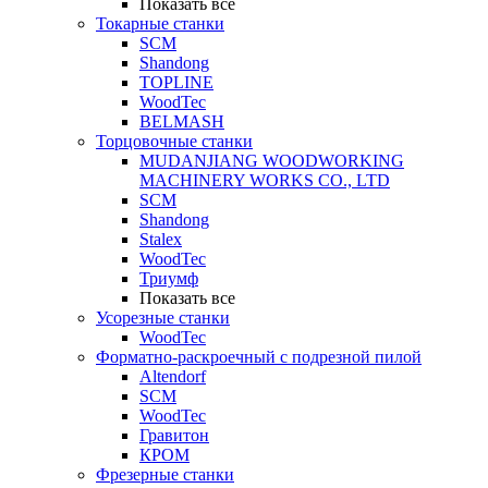
Показать все
Токарные станки
SCM
Shandong
TOPLINE
WoodTec
BELMASH
Торцовочные станки
MUDANJIANG WOODWORKING
MACHINERY WORKS CO., LTD
SCM
Shandong
Stalex
WoodTec
Триумф
Показать все
Усорезные станки
WoodTec
Форматно-раскроечный с подрезной пилой
Altendorf
SCM
WoodTec
Гравитон
КРОМ
Фрезерные станки