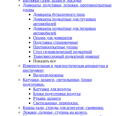
Вытяжки газов, шланги, насадки
Домкраты, подставки, тележки, противооткатные
упоры
Домкраты бутылочного типа
Домкраты подкатные для грузовых
автомобилей
Домкраты подкатные для легковых
автомобилей
Опции для домкратов
Подставки страховочные
Противооткатные упоры
Стол гидравлический подкатной
Трансмиссионый подкатной домкрат
Показать все
Измерительная и диагностическая аппаратура и
инструмент
Видеоэндоскопы
Катушки, шланги, светильники, блоки
подготовки.
Катушки для воздуха
Блоки подготовки воздуха
Рукава, шланги
Светильники, переноски.
Краны,тали, стенды для агрегатов, съемники.
Лежаки, сиденье, ступень на колесо.