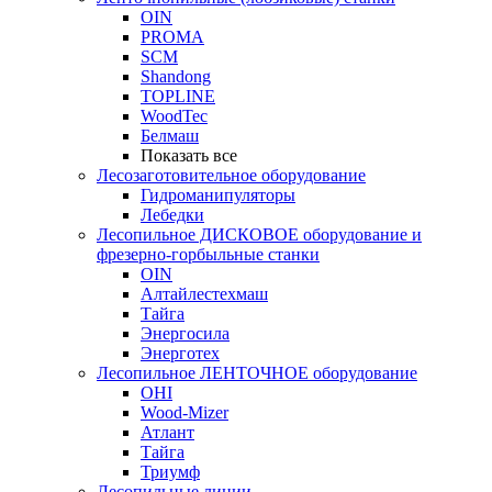
OIN
PROMA
SCM
Shandong
TOPLINE
WoodTec
Белмаш
Показать все
Лесозаготовительное оборудование
Гидроманипуляторы
Лебедки
Лесопильное ДИСКОВОЕ оборудование и
фрезерно-горбыльные станки
OIN
Алтайлестехмаш
Тайга
Энергосила
Энерготех
Лесопильное ЛЕНТОЧНОЕ оборудование
OHI
Wood-Mizer
Атлант
Тайга
Триумф
Лесопильные линии