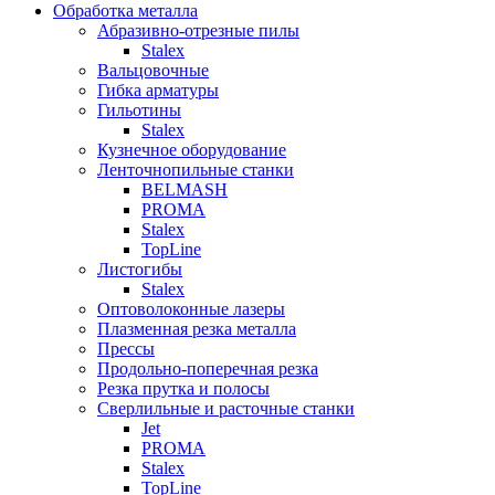
Обработка металла
Абразивно-отрезные пилы
Stalex
Вальцовочные
Гибка арматуры
Гильотины
Stalex
Кузнечное оборудование
Ленточнопильные станки
BELMASH
PROMA
Stalex
TopLine
Листогибы
Stalex
Оптоволоконные лазеры
Плазменная резка металла
Прессы
Продольно-поперечная резка
Резка прутка и полосы
Сверлильные и расточные станки
Jet
PROMA
Stalex
TopLine