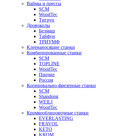
Ваймы и прессы
SCM
WoodTec
Тигруп
Дровоколы
Белмаш
Тайфун
ТРИУМФ
Клеенаносящие станки
Комбинированные станки
SCM
TOPLINE
WoodTec
Прочие
Россия
Копировально-фрезерные станки
SCM
Shandong
WEILI
WoodTec
Кромкооблицовочные станки
EVERLASTING
FRAVOL
KETO
KROM