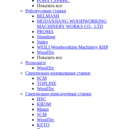
РОНА СЕРВИС
Показать все
Рейсмусовые станки
BELMASH
MUDANJIANG WOODWORKING
MACHINERY WORKS CO., LTD
PROMA
Shandong
Stalex
WEILI Woodworking Machinery КНР
WoodTec
Показать все
Рольганги
WoodTec
Сверлильно-пазовальные станки
SCM
TOPLINE
WoodTec
Сверлильно-присадочные станки
HSC
KROM
Maggi
SCM
WoodTec
KETO