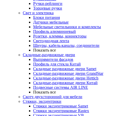
Ручки-рейлинги
Торцевые ручки
Свет и электрика
Блоки питания
Датчики мебельные
Мебельные светильники и комплекты
Профиль алюминиевый
Розетки, клеммы, коннекторы
Светодиодная лента
Шнуры, кабель-каналы, соединители
Показать все
Складные-раздвижные двери
Выпрямители фасадов
Профиль для стекла Китай
Складные раздвижные двери Samet
Складные-раздвижные двери GrandStar
Складные-раздвижные двери Hettich
Складные-раздвижные двери Китай
Подвесные системы AIR LINE
Показать все
Скотч двухсторонний для мебели
Стяжки, эксцентрики
Cтяжки эксцентриковые Samet
Стяжки эксцентриковые Rastex
Стяжки эксцентриковые VB