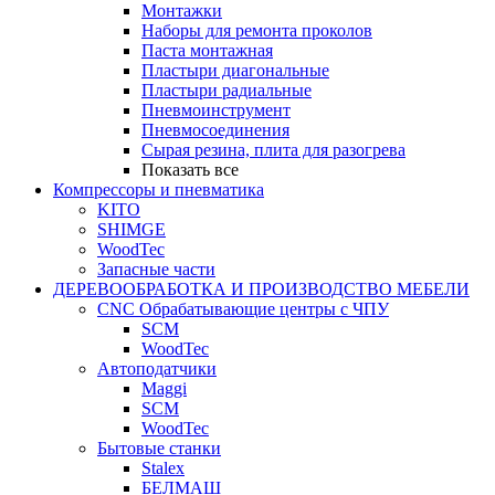
Монтажки
Наборы для ремонта проколов
Паста монтажная
Пластыри диагональные
Пластыри радиальные
Пневмоинструмент
Пневмосоединения
Сырая резина, плита для разогрева
Показать все
Компрессоры и пневматика
KITO
SHIMGE
WoodTec
Запасные части
ДЕРЕВООБРАБОТКА И ПРОИЗВОДСТВО МЕБЕЛИ
CNC Обрабатывающие центры с ЧПУ
SCM
WoodTec
Автоподатчики
Maggi
SCM
WoodTec
Бытовые станки
Stalex
БЕЛМАШ