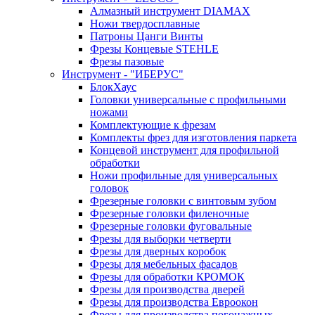
Алмазный инструмент DIAMAX
Ножи твердосплавные
Патроны Цанги Винты
Фрезы Концевые STEHLE
Фрезы пазовые
Инструмент - "ИБЕРУС"
БлокХаус
Головки универсальные с профильными
ножами
Комплектующие к фрезам
Комплекты фрез для изготовления паркета
Концевой инструмент для профильной
обработки
Ножи профильные для универсальных
головок
Фрезерные головки с винтовым зубом
Фрезерные головки филеночные
Фрезерные головки фуговальные
Фрезы для выборки четверти
Фрезы для дверных коробок
Фрезы для мебельных фасадов
Фрезы для обработки КРОМОК
Фрезы для производства дверей
Фрезы для производства Евроокон
Фрезы для производства погонажных