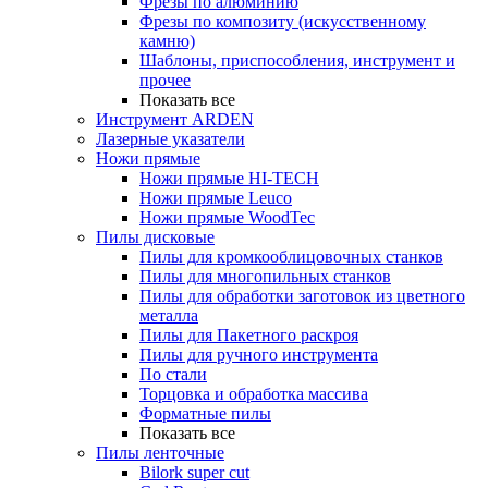
Фрезы по алюминию
Фрезы по композиту (искусственному
камню)
Шаблоны, приспособления, инструмент и
прочее
Показать все
Инструмент ARDEN
Лазерные указатели
Ножи прямые
Ножи прямые HI-TECH
Ножи прямые Leuco
Ножи прямые WoodTec
Пилы дисковые
Пилы для кромкооблицовочных станков
Пилы для многопильных станков
Пилы для обработки заготовок из цветного
металла
Пилы для Пакетного раскроя
Пилы для ручного инструмента
По стали
Торцовка и обработка массива
Форматные пилы
Показать все
Пилы ленточные
Bilork super cut