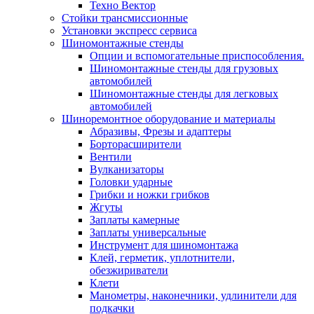
Техно Вектор
Стойки трансмиссионные
Установки экспресс сервиса
Шиномонтажные стенды
Опции и вспомогательные приспособления.
Шиномонтажные стенды для грузовых
автомобилей
Шиномонтажные стенды для легковых
автомобилей
Шиноремонтное оборудование и материалы
Абразивы, Фрезы и адаптеры
Борторасширители
Вентили
Вулканизаторы
Головки ударные
Грибки и ножки грибков
Жгуты
Заплаты камерные
Заплаты универсальные
Инструмент для шиномонтажа
Клей, герметик, уплотнители,
обезжириватели
Клети
Манометры, наконечники, удлинители для
подкачки