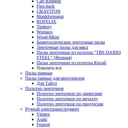
Carl Rontgen
Flex-back
GRAVITON
Munkforssagar
ROFELIX
Timbery
Womaco
Wood-Mizer
Биметаллические ленточные пилы
Ленточные пилы для мяса
Пилы ленточные из полотна "TBS DAIDO
STEEL" (Япония)
Пилы ленточные из полотна Китай
Показать все
Пилы рамные
Пилы тарные для многопилов
Для Тайги
Полотно ленточное
Полотно ленточное по древесине
Полотно ленточное по металлу
Полотно ленточное по продуктам
Ручной электроинструмент
Virutex
Asaki
Festool