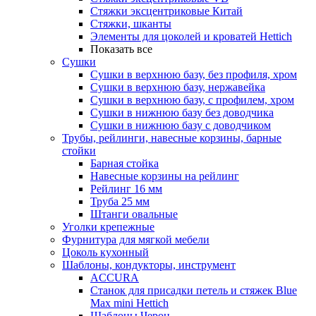
Стяжки эксцентриковые Китай
Стяжки, шканты
Элементы для цоколей и кроватей Hettich
Показать все
Сушки
Сушки в верхнюю базу, без профиля, хром
Сушки в верхнюю базу, нержавейка
Сушки в верхнюю базу, с профилем, хром
Сушки в нижнюю базу без доводчика
Сушки в нижнюю базу с доводчиком
Трубы, рейлинги, навесные корзины, барные
стойки
Барная стойка
Навесные корзины на рейлинг
Рейлинг 16 мм
Труба 25 мм
Штанги овальные
Уголки крепежные
Фурнитура для мягкой мебели
Цоколь кухонный
Шаблоны, кондукторы, инструмент
ACCURA
Станок для присадки петель и стяжек Blue
Max mini Hettich
Шаблоны Черон