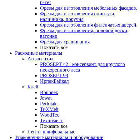
багет
Фрезы для изготовления мебельных фасадов.
Фрезы для изготовления плинтуса,
наличника, поручня
Фрезы для изготовления филенчатых дверей.
Фрезы для изготовления, половой доски,
вагонки
Фрезы для сращивания
Показать все
Расходные материалы
Антисептик
PROSEPT 42 - консервант для круглого
неокоренного леса
PROSEPT 99
ИрпакБайкал
Клей
Boundex
Jowat
Perfotak
TriXMelt
WoodTec
Техномелт
Показать все
Ленты шлифовальные
Упаковочные материалы и оборудование