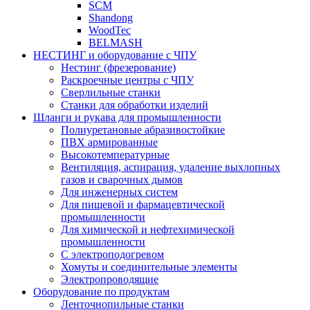
SCM
Shandong
WoodTec
BELMASH
НЕСТИНГ и оборудование с ЧПУ
Нестинг (фрезерование)
Раскроечные центры с ЧПУ
Сверлильные станки
Станки для обработки изделий
Шланги и рукава для промышленности
Полиуретановые абразивостойкие
ПВХ армированные
Высокотемпературные
Вентиляция, аспирация, удаление выхлопных
газов и сварочных дымов
Для инженерных систем
Для пищевой и фармацевтической
промышленности
Для химической и нефтехимической
промышленности
С электроподогревом
Хомуты и соединительные элементы
Электропроводящие
Оборудование по продуктам
Ленточнопильные станки