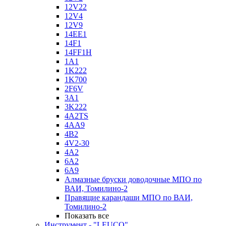
12V22
12V4
12V9
14EE1
14F1
14FF1H
1A1
1K222
1K700
2F6V
3A1
3K222
4A2TS
4AA9
4B2
4V2-30
4А2
6A2
6A9
Алмазные бруски доводочные МПО по
ВАИ, Томилино-2
Правящие карандаши МПО по ВАИ,
Томилино-2
Показать все
Инструмент - "LEUCO"