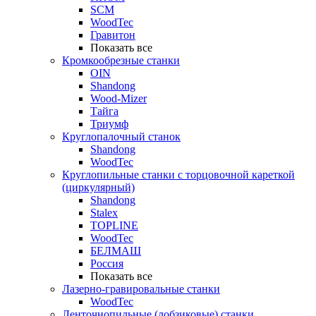
SCM
WoodTec
Гравитон
Показать все
Кромкообрезные станки
OIN
Shandong
Wood-Mizer
Тайга
Триумф
Круглопалочный станок
Shandong
WoodTec
Круглопильные станки с торцовочной кареткой
(циркулярный)
Shandong
Stalex
TOPLINE
WoodTec
БЕЛМАШ
Россия
Показать все
Лазерно-гравировальные станки
WoodTec
Ленточнопильные (лобзиковые) станки