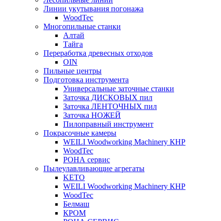
Линии укутывания погонажа
WoodTec
Многопильные станки
Алтай
Тайга
Переработка древесных отходов
OIN
Пильные центры
Подготовка инструмента
Универсальные заточные станки
Заточка ДИСКОВЫХ пил
Заточка ЛЕНТОЧНЫХ пил
Заточка НОЖЕЙ
Пилоправный инструмент
Покрасочные камеры
WEILI Woodworking Machinery КНР
WoodTec
РОНА сервис
Пылеулавливающие агрегаты
KETO
WEILI Woodworking Machinery КНР
WoodTec
Белмаш
КРОМ