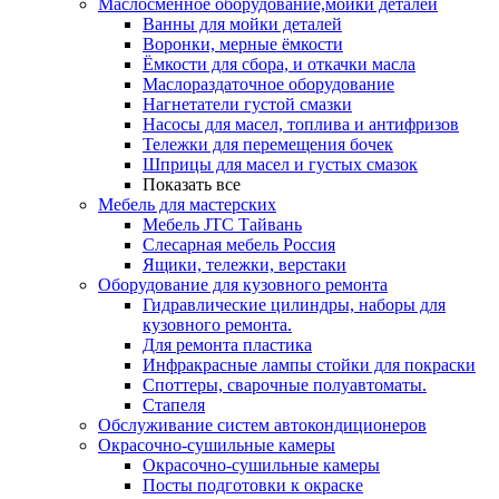
Маслосменное оборудование,мойки деталей
Ванны для мойки деталей
Воронки, мерные ёмкости
Ёмкости для сбора, и откачки масла
Маслораздаточное оборудование
Нагнетатели густой смазки
Насосы для масел, топлива и антифризов
Тележки для перемещения бочек
Шприцы для масел и густых смазок
Показать все
Мебель для мастерских
Мебель JTC Тайвань
Слесарная мебель Россия
Ящики, тележки, верстаки
Оборудование для кузовного ремонта
Гидравлические цилиндры, наборы для
кузовного ремонта.
Для ремонта пластика
Инфракрасные лампы стойки для покраски
Споттеры, сварочные полуавтоматы.
Стапеля
Обслуживание систем автокондиционеров
Окрасочно-сушильные камеры
Окрасочно-сушильные камеры
Посты подготовки к окраске