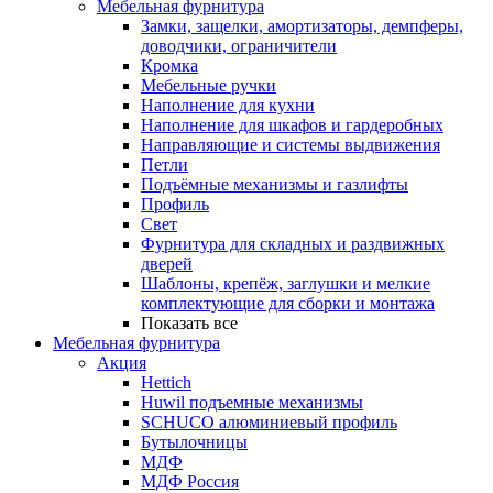
Мебельная фурнитура
Замки, защелки, амортизаторы, демпферы,
доводчики, ограничители
Кромка
Мебельные ручки
Наполнение для кухни
Наполнение для шкафов и гардеробных
Направляющие и системы выдвижения
Петли
Подъёмные механизмы и газлифты
Профиль
Свет
Фурнитура для складных и раздвижных
дверей
Шаблоны, крепёж, заглушки и мелкие
комплектующие для сборки и монтажа
Показать все
Мебельная фурнитура
Акция
Hettich
Huwil подъемные механизмы
SCHUCO алюминиевый профиль
Бутылочницы
МДФ
МДФ Россия