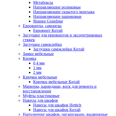
Метабоксы
Направляющие роликовые
Направляющие скрытого монтажа
Направляющие шариковые
Ящики Grandstar
Евровинты, саморезы
Евровинт Китай
Заглушки для евровинтов и эксцентриковых
стяжек
Заглушки самоклейки
Заглушки самоклейки Китай
Замки мебельные
Кромка
0,4 мм
1 мм
2 мм
Крючки мебельные
Крючки мебельные Китай
Маркеры, карандаши, воск для ремонта и
восстановления
Муфты пластиковые
Навесы для шкафов
Навесы для шкафов Hettich
Навесы для шкафов Китай
Наполнение шкафов, организации, выдвижные