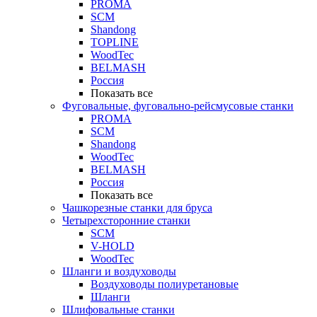
PROMA
SCM
Shandong
TOPLINE
WoodTec
BELMASH
Россия
Показать все
Фуговальные, фуговально-рейсмусовые станки
PROMA
SCM
Shandong
WoodTec
BELMASH
Россия
Показать все
Чашкорезные станки для бруса
Четырехсторонние станки
SCM
V-HOLD
WoodTec
Шланги и воздуховоды
Воздуховоды полиуретановые
Шланги
Шлифовальные станки