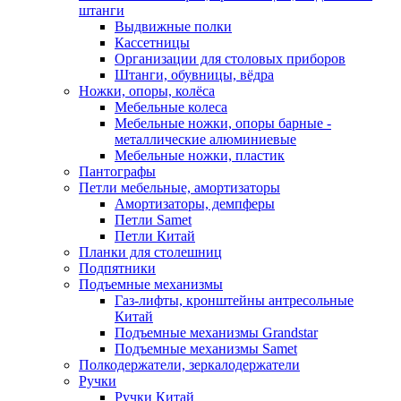
штанги
Выдвижные полки
Кассетницы
Организации для столовых приборов
Штанги, обувницы, вёдра
Ножки, опоры, колёса
Мебельные колеса
Мебельные ножки, опоры барные -
металлические алюминиевые
Мебельные ножки, пластик
Пантографы
Петли мебельные, амортизаторы
Амортизаторы, демпферы
Петли Samet
Петли Китай
Планки для столешниц
Подпятники
Подъемные механизмы
Газ-лифты, кронштейны антресольные
Китай
Подъемные механизмы Grandstar
Подъемные механизмы Samet
Полкодержатели, зеркалодержатели
Ручки
Ручки Китай