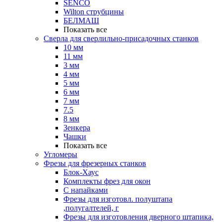
SENCO
Wilton струбцины
БЕЛМАШ
Показать все
Сверла для сверлильно-присадочных станков
10 мм
11 мм
3 мм
4 мм
5 мм
6 мм
7 мм
7.5
8 мм
Зенкера
Чашки
Показать все
Угломеры
Фрезы для фрезерных станков
Блок-Хаус
Комплекты фрез для окон
С напайками
Фрезы для изготовл. полуштапа
,полугалтелей, г
Фрезы для изготовления дверного штапика,