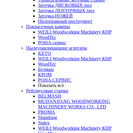
Заточка ДИСКОВЫХ пил
Заточка ЛЕНТОЧНЫХ пил
Заточка НОЖЕЙ
Пилоправный инструмент
Покрасочные камеры
WEILI Woodworking Machinery КНР
WoodTec
РОНА сервис
Пылеулавливающие агрегаты
KETO
WEILI Woodworking Machinery КНР
WoodTec
Белмаш
КРОМ
РОНА СЕРВИС
Показать все
Рейсмусовые станки
BELMASH
MUDANJIANG WOODWORKING
MACHINERY WORKS CO., LTD
PROMA
Shandong
Stalex
WEILI Woodworking Machinery КНР