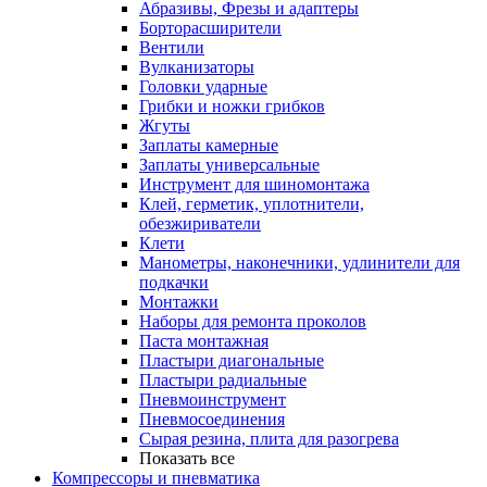
Абразивы, Фрезы и адаптеры
Борторасширители
Вентили
Вулканизаторы
Головки ударные
Грибки и ножки грибков
Жгуты
Заплаты камерные
Заплаты универсальные
Инструмент для шиномонтажа
Клей, герметик, уплотнители,
обезжириватели
Клети
Манометры, наконечники, удлинители для
подкачки
Монтажки
Наборы для ремонта проколов
Паста монтажная
Пластыри диагональные
Пластыри радиальные
Пневмоинструмент
Пневмосоединения
Сырая резина, плита для разогрева
Показать все
Компрессоры и пневматика