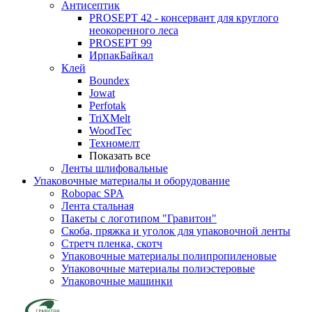
Антисептик
PROSEPT 42 - консервант для круглого
неокоренного леса
PROSEPT 99
ИрпакБайкал
Клей
Boundex
Jowat
Perfotak
TriXMelt
WoodTec
Техномелт
Показать все
Ленты шлифовальные
Упаковочные материалы и оборудование
Robopac SPA
Лента стальная
Пакеты с логотипом "Гравитон"
Скоба, пряжка и уголок для упаковочной ленты
Стретч пленка, скотч
Упаковочные материалы полипропиленовые
Упаковочные материалы полиэстеровые
Упаковочные машинки