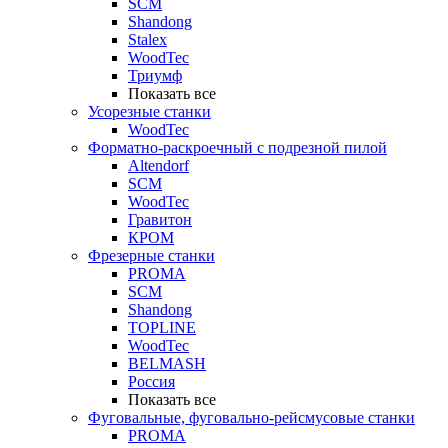
SCM
Shandong
Stalex
WoodTec
Триумф
Показать все
Усорезные станки
WoodTec
Форматно-раскроечный с подрезной пилой
Altendorf
SCM
WoodTec
Гравитон
КРОМ
Фрезерные станки
PROMA
SCM
Shandong
TOPLINE
WoodTec
BELMASH
Россия
Показать все
Фуговальные, фуговально-рейсмусовые станки
PROMA