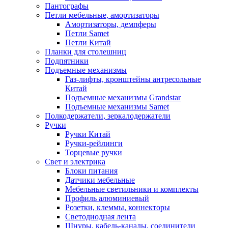
Пантографы
Петли мебельные, амортизаторы
Амортизаторы, демпферы
Петли Samet
Петли Китай
Планки для столешниц
Подпятники
Подъемные механизмы
Газ-лифты, кронштейны антресольные
Китай
Подъемные механизмы Grandstar
Подъемные механизмы Samet
Полкодержатели, зеркалодержатели
Ручки
Ручки Китай
Ручки-рейлинги
Торцевые ручки
Свет и электрика
Блоки питания
Датчики мебельные
Мебельные светильники и комплекты
Профиль алюминиевый
Розетки, клеммы, коннекторы
Светодиодная лента
Шнуры, кабель-каналы, соединители