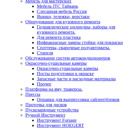
Мебель для мастерских
Мебель JTC Тайвань
Слесарная мебель Россия
Ящики, тележки, верстаки
Оборудование для кузовного ремонта
Гидравлические цилиндры, наборы для
кузовного ремонта.
Для ремонта пластика
Инфракрасные лампы стойки для покраски
Споттеры, сварочные полуавтоматы.
Стапеля
Обслуживание систем автокондиционеров
Окрасочно-сушильные камеры
Окрасочно-сушильные камеры
Посты подготовки к окраске
Запасные части и расходные материалы
Прочее
Платформа на яму, траверсы.
Прессы
Оправки для выпрессовки сайлентблоков
Проточка для дисков
Пускозарядные устройства
Ручной Инструмент
Инструмент Forsage
Инструмент HOEGERT