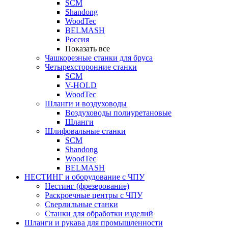
SCM
Shandong
WoodTec
BELMASH
Россия
Показать все
Чашкорезные станки для бруса
Четырехсторонние станки
SCM
V-HOLD
WoodTec
Шланги и воздуховоды
Воздуховоды полиуретановые
Шланги
Шлифовальные станки
SCM
Shandong
WoodTec
BELMASH
НЕСТИНГ и оборудование с ЧПУ
Нестинг (фрезерование)
Раскроечные центры с ЧПУ
Сверлильные станки
Станки для обработки изделий
Шланги и рукава для промышленности