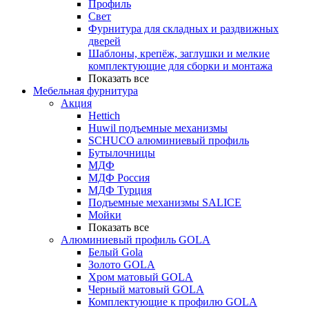
Профиль
Свет
Фурнитура для складных и раздвижных
дверей
Шаблоны, крепёж, заглушки и мелкие
комплектующие для сборки и монтажа
Показать все
Мебельная фурнитура
Акция
Hettich
Huwil подъемные механизмы
SCHUCO алюминиевый профиль
Бутылочницы
МДФ
МДФ Россия
МДФ Турция
Подъемные механизмы SALICE
Мойки
Показать все
Алюминиевый профиль GOLA
Белый Gola
Золото GOLA
Хром матовый GOLA
Черный матовый GOLA
Комплектующие к профилю GOLA