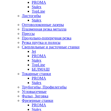
PROMA
Stalex
TopLine
Листогибы
Stalex
Оптоволоконные лазеры
Плазменная резка металла
Прессы
Продольно-поперечная резка
Резка прутка и полосы
Сверлильные и расточные станки
Jet
PROMA
Stalex
TopLine
БЕЛМАШ
Токарные станки
PROMA
Stalex
Трубогибы, Профилегибы
Угловысечные
Фальц, Зиговка
Фрезерные станки
PROMA
Stalex