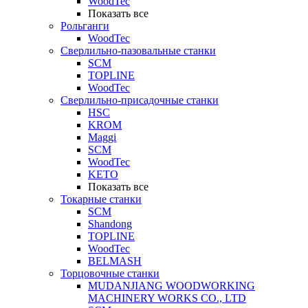
WoodTec
Показать все
Рольганги
WoodTec
Сверлильно-пазовальные станки
SCM
TOPLINE
WoodTec
Сверлильно-присадочные станки
HSC
KROM
Maggi
SCM
WoodTec
KETO
Показать все
Токарные станки
SCM
Shandong
TOPLINE
WoodTec
BELMASH
Торцовочные станки
MUDANJIANG WOODWORKING
MACHINERY WORKS CO., LTD