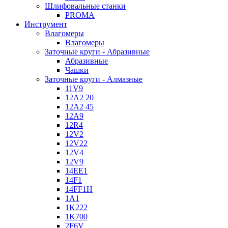
Шлифовальные станки
PROMA
Инструмент
Влагомеры
Влагомеры
Заточные круги - Абразивные
Абразивные
Чашки
Заточные круги - Алмазные
11V9
12A2 20
12A2 45
12A9
12R4
12V2
12V22
12V4
12V9
14EE1
14F1
14FF1H
1A1
1K222
1K700
2F6V