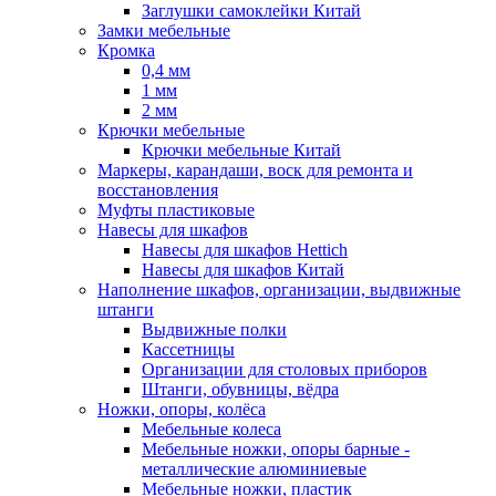
Заглушки самоклейки Китай
Замки мебельные
Кромка
0,4 мм
1 мм
2 мм
Крючки мебельные
Крючки мебельные Китай
Маркеры, карандаши, воск для ремонта и
восстановления
Муфты пластиковые
Навесы для шкафов
Навесы для шкафов Hettich
Навесы для шкафов Китай
Наполнение шкафов, организации, выдвижные
штанги
Выдвижные полки
Кассетницы
Организации для столовых приборов
Штанги, обувницы, вёдра
Ножки, опоры, колёса
Мебельные колеса
Мебельные ножки, опоры барные -
металлические алюминиевые
Мебельные ножки, пластик