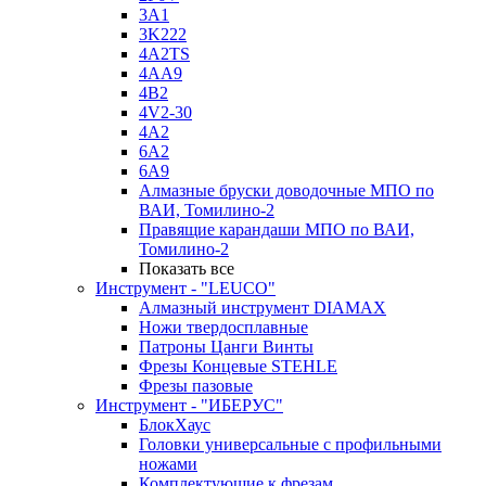
3A1
3K222
4A2TS
4AA9
4B2
4V2-30
4А2
6A2
6A9
Алмазные бруски доводочные МПО по
ВАИ, Томилино-2
Правящие карандаши МПО по ВАИ,
Томилино-2
Показать все
Инструмент - "LEUCO"
Алмазный инструмент DIAMAX
Ножи твердосплавные
Патроны Цанги Винты
Фрезы Концевые STEHLE
Фрезы пазовые
Инструмент - "ИБЕРУС"
БлокХаус
Головки универсальные с профильными
ножами
Комплектующие к фрезам