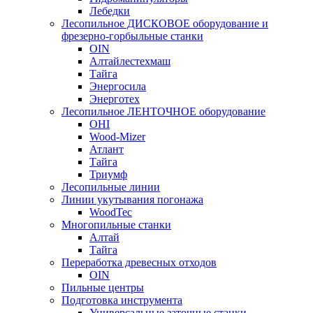
Лебедки
Лесопильное ДИСКОВОЕ оборудование и
фрезерно-горбыльные станки
OIN
Алтайлестехмаш
Тайга
Энергосила
Энерготех
Лесопильное ЛЕНТОЧНОЕ оборудование
OHI
Wood-Mizer
Атлант
Тайга
Триумф
Лесопильные линии
Линии укутывания погонажа
WoodTec
Многопильные станки
Алтай
Тайга
Переработка древесных отходов
OIN
Пильные центры
Подготовка инструмента
Универсальные заточные станки