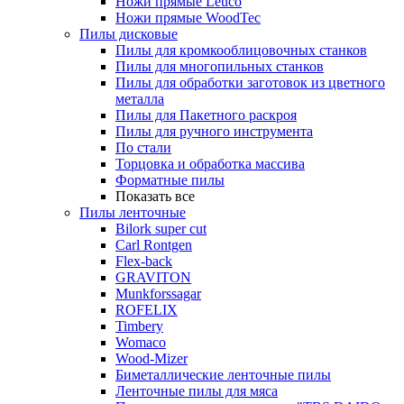
Ножи прямые Leuco
Ножи прямые WoodTec
Пилы дисковые
Пилы для кромкооблицовочных станков
Пилы для многопильных станков
Пилы для обработки заготовок из цветного
металла
Пилы для Пакетного раскроя
Пилы для ручного инструмента
По стали
Торцовка и обработка массива
Форматные пилы
Показать все
Пилы ленточные
Bilork super cut
Carl Rontgen
Flex-back
GRAVITON
Munkforssagar
ROFELIX
Timbery
Womaco
Wood-Mizer
Биметаллические ленточные пилы
Ленточные пилы для мяса