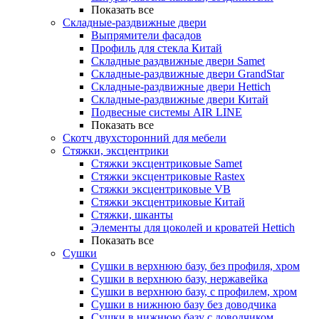
Показать все
Складные-раздвижные двери
Выпрямители фасадов
Профиль для стекла Китай
Складные раздвижные двери Samet
Складные-раздвижные двери GrandStar
Складные-раздвижные двери Hettich
Складные-раздвижные двери Китай
Подвесные системы AIR LINE
Показать все
Скотч двухсторонний для мебели
Стяжки, эксцентрики
Cтяжки эксцентриковые Samet
Стяжки эксцентриковые Rastex
Стяжки эксцентриковые VB
Стяжки эксцентриковые Китай
Стяжки, шканты
Элементы для цоколей и кроватей Hettich
Показать все
Сушки
Сушки в верхнюю базу, без профиля, хром
Сушки в верхнюю базу, нержавейка
Сушки в верхнюю базу, с профилем, хром
Сушки в нижнюю базу без доводчика
Сушки в нижнюю базу с доводчиком