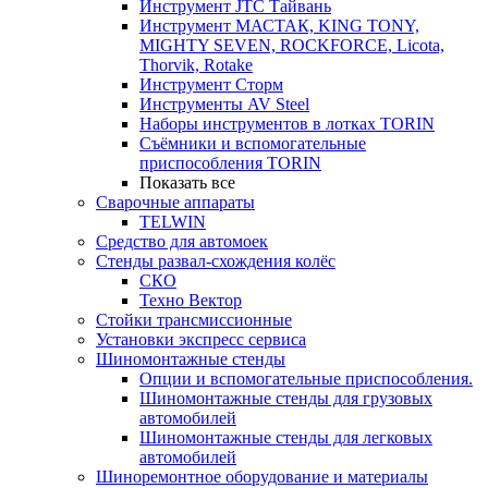
Инструмент JTC Тайвань
Инструмент МАСТАК, KING TONY,
MIGHTY SEVEN, ROCKFORCE, Licota,
Thorvik, Rotake
Инструмент Сторм
Инструменты AV Steel
Наборы инструментов в лотках TORIN
Съёмники и вспомогательные
приспособления TORIN
Показать все
Сварочные аппараты
TELWIN
Средство для автомоек
Стенды развал-схождения колёс
СКО
Техно Вектор
Стойки трансмиссионные
Установки экспресс сервиса
Шиномонтажные стенды
Опции и вспомогательные приспособления.
Шиномонтажные стенды для грузовых
автомобилей
Шиномонтажные стенды для легковых
автомобилей
Шиноремонтное оборудование и материалы