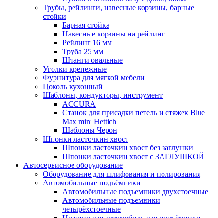
Трубы, рейлинги, навесные корзины, барные
стойки
Барная стойка
Навесные корзины на рейлинг
Рейлинг 16 мм
Труба 25 мм
Штанги овальные
Уголки крепежные
Фурнитура для мягкой мебели
Цоколь кухонный
Шаблоны, кондукторы, инструмент
ACCURA
Станок для присадки петель и стяжек Blue
Max mini Hettich
Шаблоны Черон
Шпонки ласточкин хвост
Шпонки ласточкин хвост без заглушки
Шпонки ласточкин хвост с ЗАГЛУШКОЙ
Автосервисное оборудование
Оборудование для шлифования и полирования
Автомобильные подъёмники
Автомобильные подъемники двухстоечные
Автомобильные подъемники
четырёхстоечные
Ножничные автомобильные подъёмники