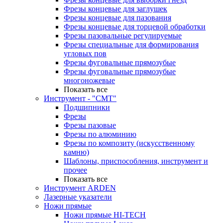
Фрезы концевые для заглушек
Фрезы концевые для пазования
Фрезы концевые для торцевой обработки
Фрезы пазовальные регулируемые
Фрезы специальные для формирования
угловых пов
Фрезы фуговальные прямозубые
Фрезы фуговальные прямозубые
многоножевые
Показать все
Инструмент - "СМТ"
Подшипники
Фрезы
Фрезы пазовые
Фрезы по алюминию
Фрезы по композиту (искусственному
камню)
Шаблоны, приспособления, инструмент и
прочее
Показать все
Инструмент ARDEN
Лазерные указатели
Ножи прямые
Ножи прямые HI-TECH