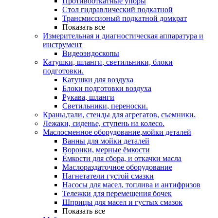
Противооткатные упоры
Стол гидравлический подкатной
Трансмиссионый подкатной домкрат
Показать все
Измерительная и диагностическая аппаратура и
инструмент
Видеоэндоскопы
Катушки, шланги, светильники, блоки
подготовки.
Катушки для воздуха
Блоки подготовки воздуха
Рукава, шланги
Светильники, переноски.
Краны,тали, стенды для агрегатов, съемники.
Лежаки, сиденье, ступень на колесо.
Маслосменное оборудование,мойки деталей
Ванны для мойки деталей
Воронки, мерные ёмкости
Ёмкости для сбора, и откачки масла
Маслораздаточное оборудование
Нагнетатели густой смазки
Насосы для масел, топлива и антифризов
Тележки для перемещения бочек
Шприцы для масел и густых смазок
Показать все