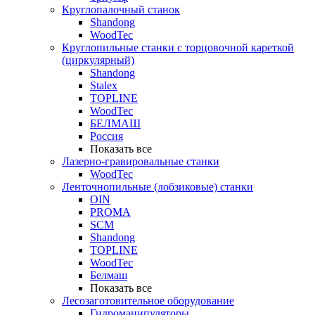
Круглопалочный станок
Shandong
WoodTec
Круглопильные станки с торцовочной кареткой
(циркулярный)
Shandong
Stalex
TOPLINE
WoodTec
БЕЛМАШ
Россия
Показать все
Лазерно-гравировальные станки
WoodTec
Ленточнопильные (лобзиковые) станки
OIN
PROMA
SCM
Shandong
TOPLINE
WoodTec
Белмаш
Показать все
Лесозаготовительное оборудование
Гидроманипуляторы