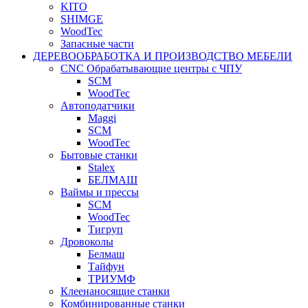
KITO
SHIMGE
WoodTec
Запасные части
ДЕРЕВООБРАБОТКА И ПРОИЗВОДСТВО МЕБЕЛИ
CNC Обрабатывающие центры с ЧПУ
SCM
WoodTec
Автоподатчики
Maggi
SCM
WoodTec
Бытовые станки
Stalex
БЕЛМАШ
Ваймы и прессы
SCM
WoodTec
Тигруп
Дровоколы
Белмаш
Тайфун
ТРИУМФ
Клеенаносящие станки
Комбинированные станки