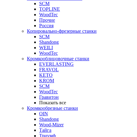
SCM
TOPLINE
WoodTec
Прочие
Россия
Копировально-фрезерные станки
SCM
Shandong
WEILI
WoodTec
Кромкооблицовочные станки
EVERLASTING
FRAVOL
KETO
KROM
SCM
WoodTec
Гравитон
Показать все
Кромкообрезные станки
OIN
Shandong
Wood-Mizer
Тайга
Триумф