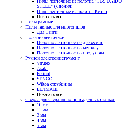
Пилы ленточные из полотна "TBS DAIDO
STEEL" (Япония)
Пилы ленточные из полотна Китай
Показать все
Пилы рамные
Пилы тарные для многопилов
Для Тайги
Полотно ленточное
Полотно ленточное по древесине
Полотно ленточное по металлу
Полотно ленточное по продуктам
Ручной электроинструмент
Virutex
Asaki
Festool
SENCO
Wilton струбцины
БЕЛМАШ
Показать все
Сверла для сверлильно-присадочных станков
10 мм
11 мм
3 мм
4 мм
5 мм