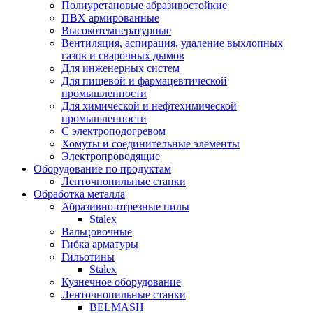
Полиуретановые абразивостойкие
ПВХ армированные
Высокотемпературные
Вентиляция, аспирация, удаление выхлопных
газов и сварочных дымов
Для инженерных систем
Для пищевой и фармацевтической
промышленности
Для химической и нефтехимической
промышленности
С электроподогревом
Хомуты и соединительные элементы
Электропроводящие
Оборудование по продуктам
Ленточнопильные станки
Обработка металла
Абразивно-отрезные пилы
Stalex
Вальцовочные
Гибка арматуры
Гильотины
Stalex
Кузнечное оборудование
Ленточнопильные станки
BELMASH