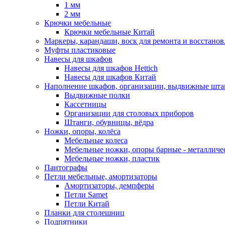
1 мм
2 мм
Крючки мебельные
Крючки мебельные Китай
Маркеры, карандаши, воск для ремонта и восстано
Муфты пластиковые
Навесы для шкафов
Навесы для шкафов Hettich
Навесы для шкафов Китай
Наполнение шкафов, организации, выдвижные шта
Выдвижные полки
Кассетницы
Организации для столовых приборов
Штанги, обувницы, вёдра
Ножки, опоры, колёса
Мебельные колеса
Мебельные ножки, опоры барные - металлич
Мебельные ножки, пластик
Пантографы
Петли мебельные, амортизаторы
Амортизаторы, демпферы
Петли Samet
Петли Китай
Планки для столешниц
Подпятники