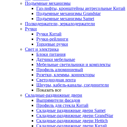
Подъемные механизмы
Газ-лифты, кронштейны антресольные Китай
Подъемные механизмы Grandstar
Подъемные механизмы Samet
Полкодержатели, зеркалодержатели
Ручки
Ручки Китай
Ручки-рейлинги
Торцевые ручки
Свет и электрика
Блоки питания
Датчики мебельные
Мебельные светильники и комплекты
Профиль алюминиевый
Розетки, клеммы, коннекторы
Светодиодная лента
Шнуры, кабель-каналы, соединители
Показать все
Складные-раздвижные двери
Выпрямители фасадов
Профиль для стекла Китай
Складные раздвижные двери Samet
Складные-раздвижные двери GrandStar
Складные-раздвижные двери Hettich
Складные-раздвижные двери Китай