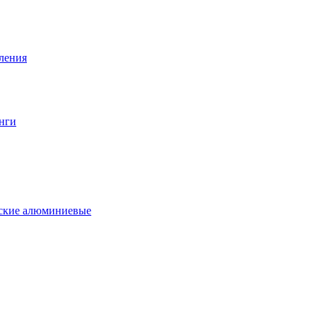
вления
нги
еские алюминиевые