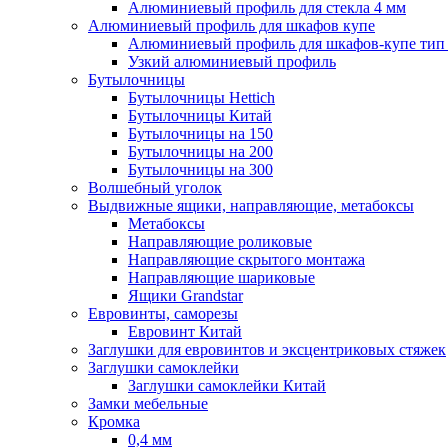
Алюминиевый профиль для стекла 4 мм
Алюминиевый профиль для шкафов купе
Алюминиевый профиль для шкафов-купе ти
Узкий алюминиевый профиль
Бутылочницы
Бутылочницы Hettich
Бутылочницы Китай
Бутылочницы на 150
Бутылочницы на 200
Бутылочницы на 300
Волшебный уголок
Выдвижные ящики, направляющие, метабоксы
Метабоксы
Направляющие роликовые
Направляющие скрытого монтажа
Направляющие шариковые
Ящики Grandstar
Евровинты, саморезы
Евровинт Китай
Заглушки для евровинтов и эксцентриковых стяжек
Заглушки самоклейки
Заглушки самоклейки Китай
Замки мебельные
Кромка
0,4 мм