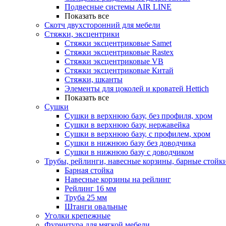
Подвесные системы AIR LINE
Показать все
Скотч двухсторонний для мебели
Стяжки, эксцентрики
Cтяжки эксцентриковые Samet
Стяжки эксцентриковые Rastex
Стяжки эксцентриковые VB
Стяжки эксцентриковые Китай
Стяжки, шканты
Элементы для цоколей и кроватей Hettich
Показать все
Сушки
Сушки в верхнюю базу, без профиля, хром
Сушки в верхнюю базу, нержавейка
Сушки в верхнюю базу, с профилем, хром
Сушки в нижнюю базу без доводчика
Сушки в нижнюю базу с доводчиком
Трубы, рейлинги, навесные корзины, барные стойк
Барная стойка
Навесные корзины на рейлинг
Рейлинг 16 мм
Труба 25 мм
Штанги овальные
Уголки крепежные
Фурнитура для мягкой мебели