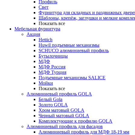
Профиль
Свет
Фурнитура для складных и раздвижных двере
Шаблоны, крепёж, заглушки и мелкие компле
Показать все
Мебельная фурнитура
Акция
Hettich
Huwil подъемные механизмы
SCHUCO алюминиевый профиль
Бутылочницы
МДФ
МДФ Россия
МДФ Турция
Подъемные механизмы SALICE
Мойки
Показать все
Алюминиевый профиль GOLA
Белый Gola
Золото GOLA
Хром матовый GOLA
Черный матовый GOLA
Комплектующие к профилю GOLA
Алюминиевый профиль для фасадов
Алюминиевый профиль для МДФ 18-19 мм