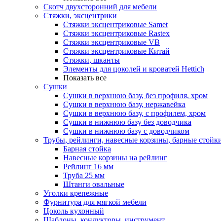
Скотч двухсторонний для мебели
Стяжки, эксцентрики
Cтяжки эксцентриковые Samet
Стяжки эксцентриковые Rastex
Стяжки эксцентриковые VB
Стяжки эксцентриковые Китай
Стяжки, шканты
Элементы для цоколей и кроватей Hettich
Показать все
Сушки
Сушки в верхнюю базу, без профиля, хром
Сушки в верхнюю базу, нержавейка
Сушки в верхнюю базу, с профилем, хром
Сушки в нижнюю базу без доводчика
Сушки в нижнюю базу с доводчиком
Трубы, рейлинги, навесные корзины, барные стойк
Барная стойка
Навесные корзины на рейлинг
Рейлинг 16 мм
Труба 25 мм
Штанги овальные
Уголки крепежные
Фурнитура для мягкой мебели
Цоколь кухонный
Шаблоны, кондукторы, инструмент