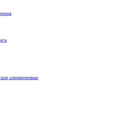
вления
нги
еские алюминиевые