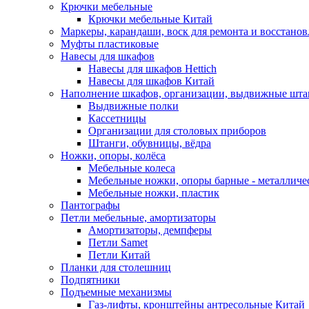
Крючки мебельные
Крючки мебельные Китай
Маркеры, карандаши, воск для ремонта и восстано
Муфты пластиковые
Навесы для шкафов
Навесы для шкафов Hettich
Навесы для шкафов Китай
Наполнение шкафов, организации, выдвижные шта
Выдвижные полки
Кассетницы
Организации для столовых приборов
Штанги, обувницы, вёдра
Ножки, опоры, колёса
Мебельные колеса
Мебельные ножки, опоры барные - металлич
Мебельные ножки, пластик
Пантографы
Петли мебельные, амортизаторы
Амортизаторы, демпферы
Петли Samet
Петли Китай
Планки для столешниц
Подпятники
Подъемные механизмы
Газ-лифты, кронштейны антресольные Китай