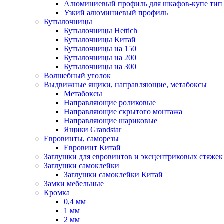
Алюминиевый профиль для шкафов-купе ти
Узкий алюминиевый профиль
Бутылочницы
Бутылочницы Hettich
Бутылочницы Китай
Бутылочницы на 150
Бутылочницы на 200
Бутылочницы на 300
Волшебный уголок
Выдвижные ящики, направляющие, метабоксы
Метабоксы
Направляющие роликовые
Направляющие скрытого монтажа
Направляющие шариковые
Ящики Grandstar
Евровинты, саморезы
Евровинт Китай
Заглушки для евровинтов и эксцентриковых стяжек
Заглушки самоклейки
Заглушки самоклейки Китай
Замки мебельные
Кромка
0,4 мм
1 мм
2 мм