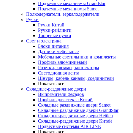
Подъемные механизмы Grandstar
Подъемные механизмы Samet
Полкодержатели, зеркалодержатели
Ручки
Ручки Китай
Ручки-рейлинги
Торцевые ручки
Свет и электрика
Блоки питания
Датчики мебельные
Мебельные светильники и комплекты
Профиль алюминиевый
Розетки, клеммы, коннекторы
Светодиодная лента
Шнуры, кабель-каналы, соединители
Показать все
Складные-раздвижные двери
Выпрямители фасадов
Профиль для стекла Китай
Складные раздвижные двери Samet
Складные-раздвижные двери GrandStar
Складные-раздвижные двери Hettich
Складные-раздвижные двери Китай
Подвесные системы AIR LINE
Показать все