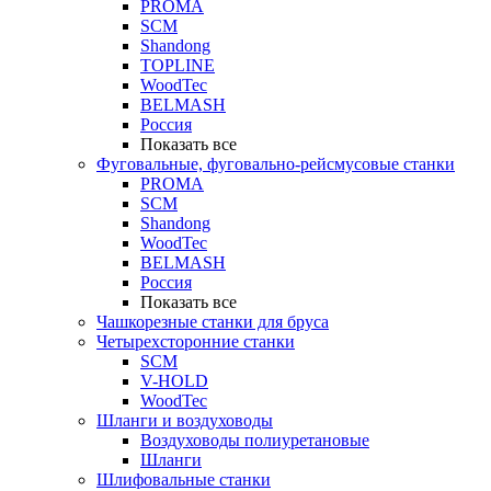
PROMA
SCM
Shandong
TOPLINE
WoodTec
BELMASH
Россия
Показать все
Фуговальные, фуговально-рейсмусовые станки
PROMA
SCM
Shandong
WoodTec
BELMASH
Россия
Показать все
Чашкорезные станки для бруса
Четырехсторонние станки
SCM
V-HOLD
WoodTec
Шланги и воздуховоды
Воздуховоды полиуретановые
Шланги
Шлифовальные станки