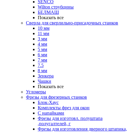
SENCO
Wilton струбцины
БЕЛМАШ
Показать все
Сверла для сверлильно-присадочных станков
10 мм
11 мм
3 мм
4 мм
5 мм
6 мм
7 мм
7.5
8 мм
Зенкера
Чашки
Показать все
Угломеры
Фрезы для фрезерных станков
Блок-Хаус
Комплекты фрез для окон
С напайками
Фрезы для изготовл. полуштапа
,полугалтелей, г
Фрезы для изготовления дверного штапика,