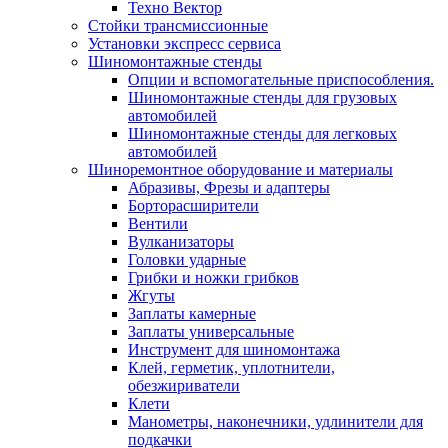
Техно Вектор
Стойки трансмиссионные
Установки экспресс сервиса
Шиномонтажные стенды
Опции и вспомогательные приспособления.
Шиномонтажные стенды для грузовых
автомобилей
Шиномонтажные стенды для легковых
автомобилей
Шиноремонтное оборудование и материалы
Абразивы, Фрезы и адаптеры
Борторасширители
Вентили
Вулканизаторы
Головки ударные
Грибки и ножки грибков
Жгуты
Заплаты камерные
Заплаты универсальные
Инструмент для шиномонтажа
Клей, герметик, уплотнители,
обезжириватели
Клети
Манометры, наконечники, удлинители для
подкачки