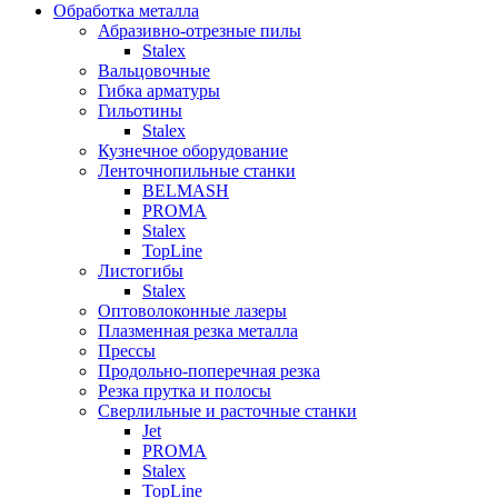
Обработка металла
Абразивно-отрезные пилы
Stalex
Вальцовочные
Гибка арматуры
Гильотины
Stalex
Кузнечное оборудование
Ленточнопильные станки
BELMASH
PROMA
Stalex
TopLine
Листогибы
Stalex
Оптоволоконные лазеры
Плазменная резка металла
Прессы
Продольно-поперечная резка
Резка прутка и полосы
Сверлильные и расточные станки
Jet
PROMA
Stalex
TopLine