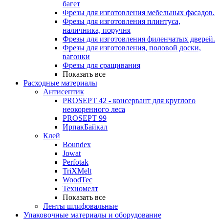
багет
Фрезы для изготовления мебельных фасадов.
Фрезы для изготовления плинтуса,
наличника, поручня
Фрезы для изготовления филенчатых дверей.
Фрезы для изготовления, половой доски,
вагонки
Фрезы для сращивания
Показать все
Расходные материалы
Антисептик
PROSEPT 42 - консервант для круглого
неокоренного леса
PROSEPT 99
ИрпакБайкал
Клей
Boundex
Jowat
Perfotak
TriXMelt
WoodTec
Техномелт
Показать все
Ленты шлифовальные
Упаковочные материалы и оборудование