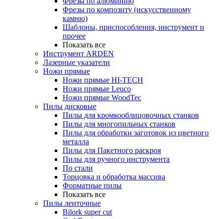
Фрезы по алюминию
Фрезы по композиту (искусственному
камню)
Шаблоны, приспособления, инструмент и
прочее
Показать все
Инструмент ARDEN
Лазерные указатели
Ножи прямые
Ножи прямые HI-TECH
Ножи прямые Leuco
Ножи прямые WoodTec
Пилы дисковые
Пилы для кромкооблицовочных станков
Пилы для многопильных станков
Пилы для обработки заготовок из цветного
металла
Пилы для Пакетного раскроя
Пилы для ручного инструмента
По стали
Торцовка и обработка массива
Форматные пилы
Показать все
Пилы ленточные
Bilork super cut