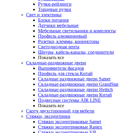
Ручки-рейлинги
Торцевые ручки
Свет и электрика
Блоки питания
Датчики мебельные
Мебельные светильники и комплекты
Профиль алюминиевый
Розетки, клеммы, коннекторы
Светодиодная лента
Шнуры, кабель-каналы, соединители
Показать все
Складные-раздвижные двери
Выпрямители фасадов
Профиль для стекла Китай
Складные раздвижные двери Samet
Складные-раздвижные двери GrandStar
Складные-раздвижные двери Hettich
Складные-раздвижные двери Китай
Подвесные системы AIR LINE
Показать все
Скотч двухсторонний для мебели
Стяжки, эксцентрики
Cтяжки эксцентриковые Samet
Стяжки эксцентриковые Rastex
Стяжки эксцентриковые VB