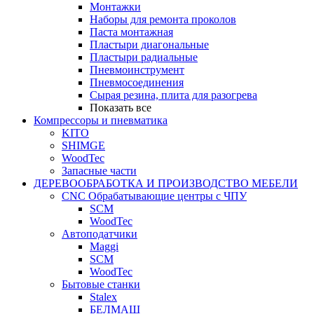
Монтажки
Наборы для ремонта проколов
Паста монтажная
Пластыри диагональные
Пластыри радиальные
Пневмоинструмент
Пневмосоединения
Сырая резина, плита для разогрева
Показать все
Компрессоры и пневматика
KITO
SHIMGE
WoodTec
Запасные части
ДЕРЕВООБРАБОТКА И ПРОИЗВОДСТВО МЕБЕЛИ
CNC Обрабатывающие центры с ЧПУ
SCM
WoodTec
Автоподатчики
Maggi
SCM
WoodTec
Бытовые станки
Stalex
БЕЛМАШ