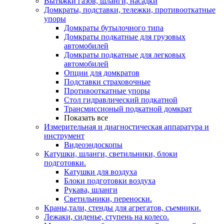
Вытяжки газов, шланги, насадки
Домкраты, подставки, тележки, противооткатные
упоры
Домкраты бутылочного типа
Домкраты подкатные для грузовых
автомобилей
Домкраты подкатные для легковых
автомобилей
Опции для домкратов
Подставки страховочные
Противооткатные упоры
Стол гидравлический подкатной
Трансмиссионый подкатной домкрат
Показать все
Измерительная и диагностическая аппаратура и
инструмент
Видеоэндоскопы
Катушки, шланги, светильники, блоки
подготовки.
Катушки для воздуха
Блоки подготовки воздуха
Рукава, шланги
Светильники, переноски.
Краны,тали, стенды для агрегатов, съемники.
Лежаки, сиденье, ступень на колесо.