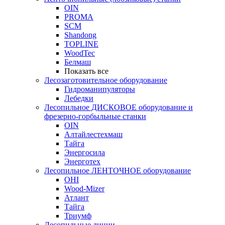
OIN
PROMA
SCM
Shandong
TOPLINE
WoodTec
Белмаш
Показать все
Лесозаготовительное оборудование
Гидроманипуляторы
Лебедки
Лесопильное ДИСКОВОЕ оборудование и
фрезерно-горбыльные станки
OIN
Алтайлестехмаш
Тайга
Энергосила
Энерготех
Лесопильное ЛЕНТОЧНОЕ оборудование
OHI
Wood-Mizer
Атлант
Тайга
Триумф
Лесопильные линии