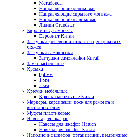
Метабоксы
Направляющие роликовые
Направляющие скрытого монтажа
Направляющие шариковые
Ящики Grandstar
Евровинты, саморезы
Евровинт Китай
Заглушки для евровинтов и эксцентриковых
стяжек
Заглушки самоклейки
Заглушки самоклейки Китай
Замки мебельные
Кромка
0,4 мм
1 мм
2 мм
Крючки мебельные
Крючки мебельные Китай
Маркеры, карандаши, воск для ремонта и
восстановления
Муфты пластиковые
Навесы для шкафов
Навесы для шкафов Hettich
Навесы для шкафов Китай
Наполнение шкафов, организации, выдвижные