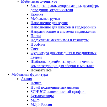
Мебельная фурнитура
Замки, защелки, амортизаторы, демпферы,
доводчики, ограничители
Кромка
Мебельные ручки
Наполнение для кухни
Наполнение для шкафов и гардеробных
Направляющие и системы выдвижения
Петли
Подъёмные механизмы и газлифты
Профиль
Свет
Фурнитура для складных и раздвижных
дверей
Шаблоны, крепёж, заглушки и мелкие
комплектующие для сборки и монтажа
Показать все
Мебельная фурнитура
Акция
Hettich
Huwil подъемные механизмы
SCHUCO алюминиевый профиль
Бутылочницы
МДФ
МДФ Россия