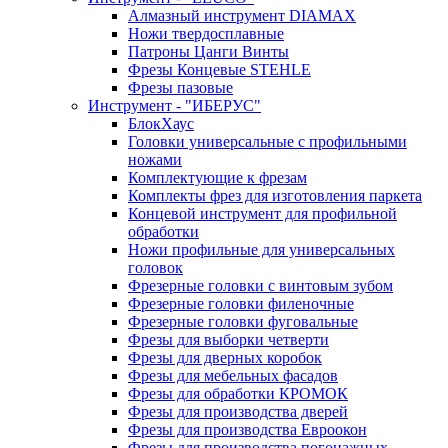
Алмазный инструмент DIAMAX
Ножи твердосплавные
Патроны Цанги Винты
Фрезы Концевые STEHLE
Фрезы пазовые
Инструмент - "ИБЕРУС"
БлокХаус
Головки универсальные с профильными
ножами
Комплектующие к фрезам
Комплекты фрез для изготовления паркета
Концевой инструмент для профильной
обработки
Ножи профильные для универсальных
головок
Фрезерные головки с винтовым зубом
Фрезерные головки филеночные
Фрезерные головки фуговальные
Фрезы для выборки четверти
Фрезы для дверных коробок
Фрезы для мебельных фасадов
Фрезы для обработки КРОМОК
Фрезы для производства дверей
Фрезы для производства Евроокон
Фрезы для производства погонажных