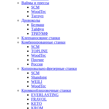
Ваймы и прессы
SCM
WoodTec
Тигруп
Дровоколы
Белмаш
Тайфун
ТРИУМФ
Клеенаносящие станки
Комбинированные станки
SCM
TOPLINE
WoodTec
Прочие
Россия
Копировально-фрезерные станки
SCM
Shandong
WEILI
WoodTec
Кромкооблицовочные станки
EVERLASTING
FRAVOL
KETO
KROM