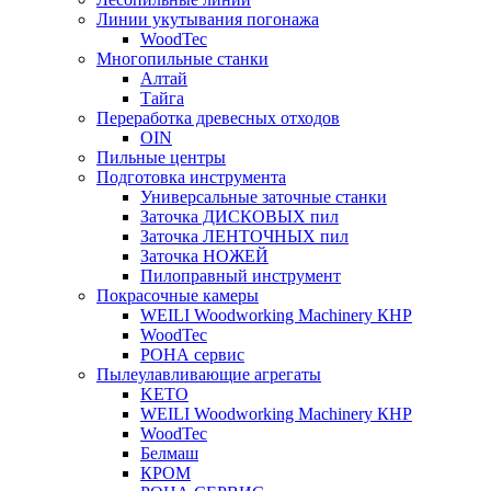
Линии укутывания погонажа
WoodTec
Многопильные станки
Алтай
Тайга
Переработка древесных отходов
OIN
Пильные центры
Подготовка инструмента
Универсальные заточные станки
Заточка ДИСКОВЫХ пил
Заточка ЛЕНТОЧНЫХ пил
Заточка НОЖЕЙ
Пилоправный инструмент
Покрасочные камеры
WEILI Woodworking Machinery КНР
WoodTec
РОНА сервис
Пылеулавливающие агрегаты
KETO
WEILI Woodworking Machinery КНР
WoodTec
Белмаш
КРОМ