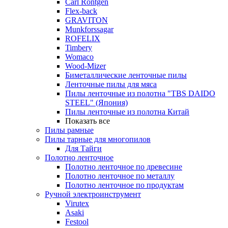
Carl Rontgen
Flex-back
GRAVITON
Munkforssagar
ROFELIX
Timbery
Womaco
Wood-Mizer
Биметаллические ленточные пилы
Ленточные пилы для мяса
Пилы ленточные из полотна "TBS DAIDO
STEEL" (Япония)
Пилы ленточные из полотна Китай
Показать все
Пилы рамные
Пилы тарные для многопилов
Для Тайги
Полотно ленточное
Полотно ленточное по древесине
Полотно ленточное по металлу
Полотно ленточное по продуктам
Ручной электроинструмент
Virutex
Asaki
Festool