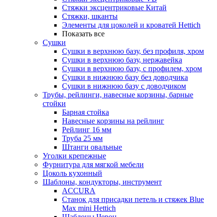
Стяжки эксцентриковые Китай
Стяжки, шканты
Элементы для цоколей и кроватей Hettich
Показать все
Сушки
Сушки в верхнюю базу, без профиля, хром
Сушки в верхнюю базу, нержавейка
Сушки в верхнюю базу, с профилем, хром
Сушки в нижнюю базу без доводчика
Сушки в нижнюю базу с доводчиком
Трубы, рейлинги, навесные корзины, барные
стойки
Барная стойка
Навесные корзины на рейлинг
Рейлинг 16 мм
Труба 25 мм
Штанги овальные
Уголки крепежные
Фурнитура для мягкой мебели
Цоколь кухонный
Шаблоны, кондукторы, инструмент
ACCURA
Станок для присадки петель и стяжек Blue
Max mini Hettich
Шаблоны Черон