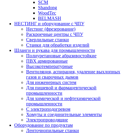
SCM
Shandong
WoodTec
BELMASH
НЕСТИНГ и оборудование с ЧПУ
Нестинг (фрезерование)
Раскроечные центры с ЧПУ
Сверлильные станки
Станки для обработки изделий
Шланги и рукава для промышленности
Полиуретановые абразивостойкие
ПВХ армированные
Высокотемпературные
Вентиляция, аспирация, удаление выхлопных
газов и сварочных дымов
Для инженерных систем
Для пищевой и фармацевтической
промышленности
Для химической и нефтехимической
промышленности
С электроподогревом
Хомуты и соединительные элементы
Электропроводящие
Оборудование по продуктам
Ленточнопильные станки