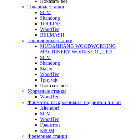
Показать все
Токарные станки
SCM
Shandong
TOPLINE
WoodTec
BELMASH
Торцовочные станки
MUDANJIANG WOODWORKING
MACHINERY WORKS CO., LTD
SCM
Shandong
Stalex
WoodTec
Триумф
Показать все
Усорезные станки
WoodTec
Форматно-раскроечный с подрезной пилой
Altendorf
SCM
WoodTec
Гравитон
КРОМ
Фрезерные станки