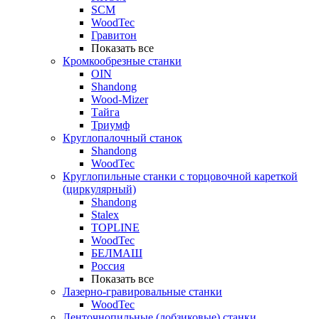
SCM
WoodTec
Гравитон
Показать все
Кромкообрезные станки
OIN
Shandong
Wood-Mizer
Тайга
Триумф
Круглопалочный станок
Shandong
WoodTec
Круглопильные станки с торцовочной кареткой
(циркулярный)
Shandong
Stalex
TOPLINE
WoodTec
БЕЛМАШ
Россия
Показать все
Лазерно-гравировальные станки
WoodTec
Ленточнопильные (лобзиковые) станки