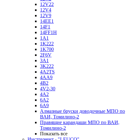
12V22
12V4
12V9
14EE1
14F1
14FF1H
1A1
1K222
1K700
2F6V
3A1
3K222
4A2TS
4AA9
4B2
4V2-30
4А2
6A2
6A9
Алмазные бруски доводочные МПО по
ВАИ, Томилино-2
Правящие карандаши МПО по ВАИ,
Томилино-2
Показать все
Инструмент - "LEUCO"