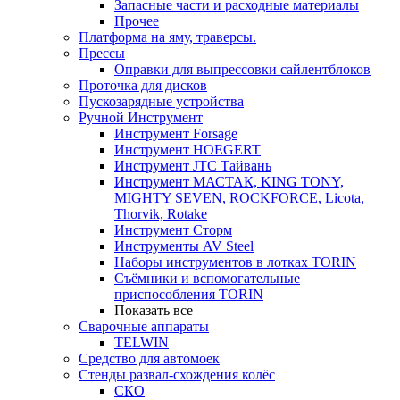
Запасные части и расходные материалы
Прочее
Платформа на яму, траверсы.
Прессы
Оправки для выпрессовки сайлентблоков
Проточка для дисков
Пускозарядные устройства
Ручной Инструмент
Инструмент Forsage
Инструмент HOEGERT
Инструмент JTC Тайвань
Инструмент МАСТАК, KING TONY,
MIGHTY SEVEN, ROCKFORCE, Licota,
Thorvik, Rotake
Инструмент Сторм
Инструменты AV Steel
Наборы инструментов в лотках TORIN
Съёмники и вспомогательные
приспособления TORIN
Показать все
Сварочные аппараты
TELWIN
Средство для автомоек
Стенды развал-схождения колёс
СКО