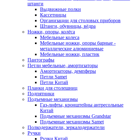
штанги
Выдвижные полки
Кассетницы
Организации для столовых приборов
Штанги, обувницы, вёдра
Ножки, опоры, колёса
Мебельные колеса
Мебельные ножки, опоры барные -
металлические алюминиевые
Мебельные ножки, пластик
Пантографы
Петли мебельные, амортизаторы
Амортизаторы, демпферы
Петли Samet
Петли Китай
Планки для столешниц
Подпятники
Подъемные механизмы
Газ-лифты, кронштейны антресольные
Китай
Подъемные механизмы Grandstar
Подъемные механизмы Samet
Полкодержатели, зеркалодержатели
Ручки
Ручки Китай