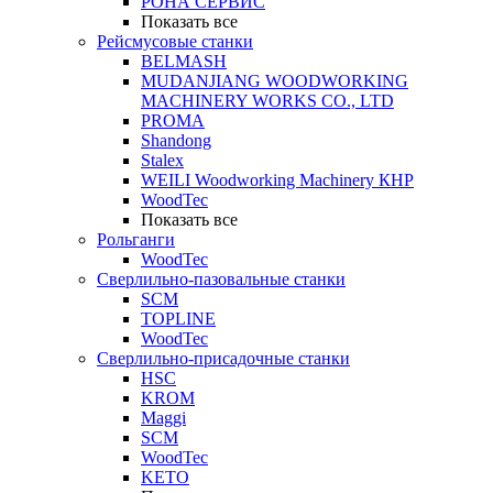
РОНА СЕРВИС
Показать все
Рейсмусовые станки
BELMASH
MUDANJIANG WOODWORKING
MACHINERY WORKS CO., LTD
PROMA
Shandong
Stalex
WEILI Woodworking Machinery КНР
WoodTec
Показать все
Рольганги
WoodTec
Сверлильно-пазовальные станки
SCM
TOPLINE
WoodTec
Сверлильно-присадочные станки
HSC
KROM
Maggi
SCM
WoodTec
KETO