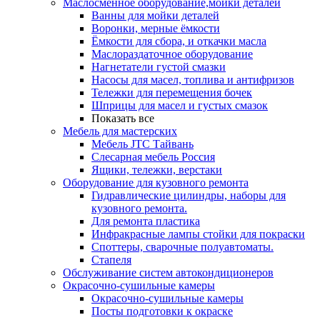
Маслосменное оборудование,мойки деталей
Ванны для мойки деталей
Воронки, мерные ёмкости
Ёмкости для сбора, и откачки масла
Маслораздаточное оборудование
Нагнетатели густой смазки
Насосы для масел, топлива и антифризов
Тележки для перемещения бочек
Шприцы для масел и густых смазок
Показать все
Мебель для мастерских
Мебель JTC Тайвань
Слесарная мебель Россия
Ящики, тележки, верстаки
Оборудование для кузовного ремонта
Гидравлические цилиндры, наборы для
кузовного ремонта.
Для ремонта пластика
Инфракрасные лампы стойки для покраски
Споттеры, сварочные полуавтоматы.
Стапеля
Обслуживание систем автокондиционеров
Окрасочно-сушильные камеры
Окрасочно-сушильные камеры
Посты подготовки к окраске