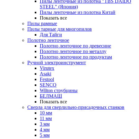
Пилы ленточные из полотна "TBS DAIDO
STEEL" (Япония)
Пилы ленточные из полотна Китай
Показать все
Пилы рамные
Пилы тарные для многопилов
Для Тайги
Полотно ленточное
Полотно ленточное по древесине
Полотно ленточное по металлу
Полотно ленточное по продуктам
Ручной электроинструмент
Virutex
Asaki
Festool
SENCO
Wilton струбцины
БЕЛМАШ
Показать все
Сверла для сверлильно-присадочных станков
10 мм
11 мм
3 мм
4 мм
5 мм