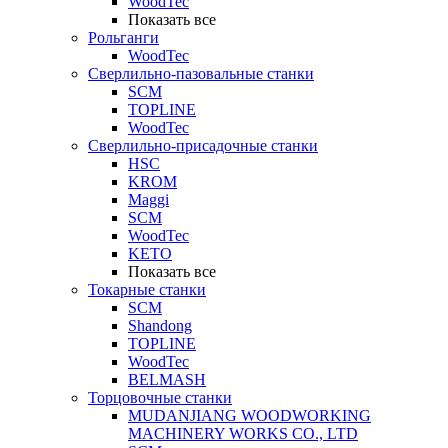
WoodTec
Показать все
Рольганги
WoodTec
Сверлильно-пазовальные станки
SCM
TOPLINE
WoodTec
Сверлильно-присадочные станки
HSC
KROM
Maggi
SCM
WoodTec
KETO
Показать все
Токарные станки
SCM
Shandong
TOPLINE
WoodTec
BELMASH
Торцовочные станки
MUDANJIANG WOODWORKING
MACHINERY WORKS CO., LTD