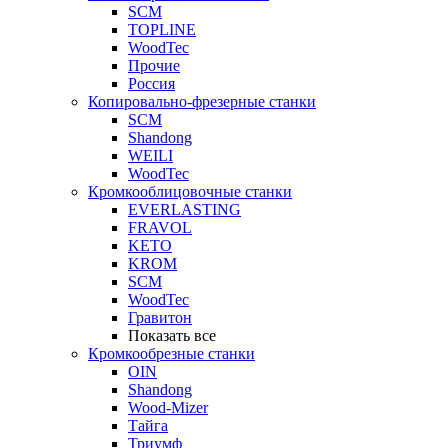
SCM
TOPLINE
WoodTec
Прочие
Россия
Копировально-фрезерные станки
SCM
Shandong
WEILI
WoodTec
Кромкооблицовочные станки
EVERLASTING
FRAVOL
KETO
KROM
SCM
WoodTec
Гравитон
Показать все
Кромкообрезные станки
OIN
Shandong
Wood-Mizer
Тайга
Триумф