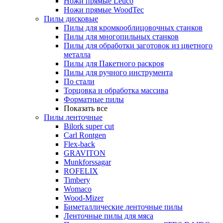
Ножи прямые Leuco
Ножи прямые WoodTec
Пилы дисковые
Пилы для кромкооблицовочных станков
Пилы для многопильных станков
Пилы для обработки заготовок из цветного
металла
Пилы для Пакетного раскроя
Пилы для ручного инструмента
По стали
Торцовка и обработка массива
Форматные пилы
Показать все
Пилы ленточные
Bilork super cut
Carl Rontgen
Flex-back
GRAVITON
Munkforssagar
ROFELIX
Timbery
Womaco
Wood-Mizer
Биметаллические ленточные пилы
Ленточные пилы для мяса