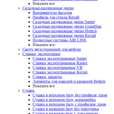
Показать все
Складные-раздвижные двери
Выпрямители фасадов
Профиль для стекла Китай
Складные раздвижные двери Samet
Складные-раздвижные двери GrandStar
Складные-раздвижные двери Hettich
Складные-раздвижные двери Китай
Подвесные системы AIR LINE
Показать все
Скотч двухсторонний для мебели
Стяжки, эксцентрики
Cтяжки эксцентриковые Samet
Стяжки эксцентриковые Rastex
Стяжки эксцентриковые VB
Стяжки эксцентриковые Китай
Стяжки, шканты
Элементы для цоколей и кроватей Hettich
Показать все
Сушки
Сушки в верхнюю базу, без профиля, хром
Сушки в верхнюю базу, нержавейка
Сушки в верхнюю базу, с профилем, хром
Сушки в нижнюю базу без доводчика
Сушки в нижнюю базу с доводчиком