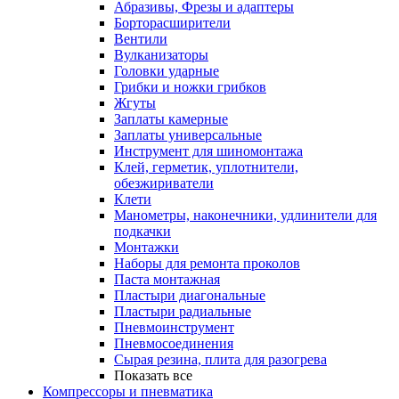
Абразивы, Фрезы и адаптеры
Борторасширители
Вентили
Вулканизаторы
Головки ударные
Грибки и ножки грибков
Жгуты
Заплаты камерные
Заплаты универсальные
Инструмент для шиномонтажа
Клей, герметик, уплотнители,
обезжириватели
Клети
Манометры, наконечники, удлинители для
подкачки
Монтажки
Наборы для ремонта проколов
Паста монтажная
Пластыри диагональные
Пластыри радиальные
Пневмоинструмент
Пневмосоединения
Сырая резина, плита для разогрева
Показать все
Компрессоры и пневматика