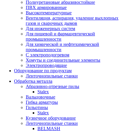
Полиуретановые абразивостойкие
ПВХ армированные
Высокотемпературные
Вентиляция, аспирация, удаление выхлопных
газов и сварочных дымов
Для инженерных систем
Для пищевой и фармацевтической
промышленности
Для химической и нефтехимической
промышленности
С электроподогревом
Хомуты и соединительные элементы
Электропроводящие
Оборудование по продуктам
Ленточнопильные станки
Обработка металла
Абразивно-отрезные пилы
Stalex
Вальцовочные
Гибка арматуры
Гильотины
Stalex
Кузнечное оборудование
Ленточнопильные станки
BELMASH