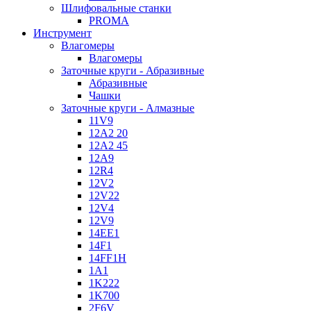
Шлифовальные станки
PROMA
Инструмент
Влагомеры
Влагомеры
Заточные круги - Абразивные
Абразивные
Чашки
Заточные круги - Алмазные
11V9
12A2 20
12A2 45
12A9
12R4
12V2
12V22
12V4
12V9
14EE1
14F1
14FF1H
1A1
1K222
1K700
2F6V