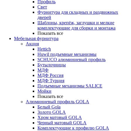
Профиль
Свет
Фурнитура для складных и раздвижных
дверей
Шаблоны, крепёж, заглушки и мелкие
комплектующие для сборки и монтажа
Показать все
Мебельная фурнитура
Акция
Hettich
Huwil подъемные механизмы
SCHUCO алюминиевый профиль
Бутылочницы
МДФ
МДФ Россия
МДФ Турция
Подъемные механизмы SALICE
Мойки
Показать все
Алюминиевый профиль GOLA
Белый Gola
Золото GOLA
Хром матовый GOLA
Черный матовый GOLA
Комплектующие к профилю GOLA