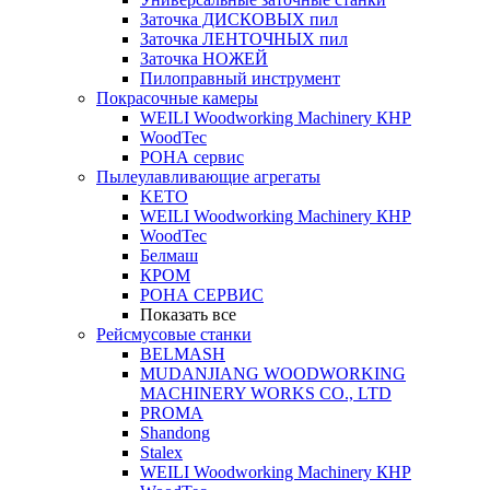
Заточка ДИСКОВЫХ пил
Заточка ЛЕНТОЧНЫХ пил
Заточка НОЖЕЙ
Пилоправный инструмент
Покрасочные камеры
WEILI Woodworking Machinery КНР
WoodTec
РОНА сервис
Пылеулавливающие агрегаты
KETO
WEILI Woodworking Machinery КНР
WoodTec
Белмаш
КРОМ
РОНА СЕРВИС
Показать все
Рейсмусовые станки
BELMASH
MUDANJIANG WOODWORKING
MACHINERY WORKS CO., LTD
PROMA
Shandong
Stalex
WEILI Woodworking Machinery КНР