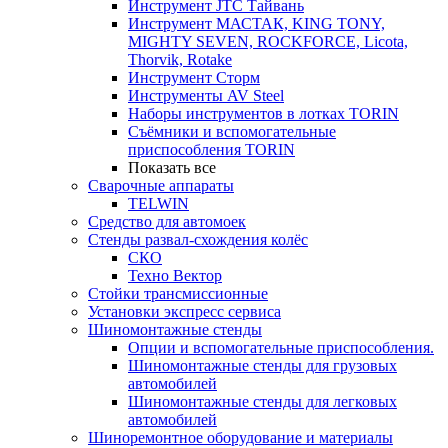
Инструмент JTC Тайвань
Инструмент МАСТАК, KING TONY,
MIGHTY SEVEN, ROCKFORCE, Licota,
Thorvik, Rotake
Инструмент Сторм
Инструменты AV Steel
Наборы инструментов в лотках TORIN
Съёмники и вспомогательные
приспособления TORIN
Показать все
Сварочные аппараты
TELWIN
Средство для автомоек
Стенды развал-схождения колёс
СКО
Техно Вектор
Стойки трансмиссионные
Установки экспресс сервиса
Шиномонтажные стенды
Опции и вспомогательные приспособления.
Шиномонтажные стенды для грузовых
автомобилей
Шиномонтажные стенды для легковых
автомобилей
Шиноремонтное оборудование и материалы