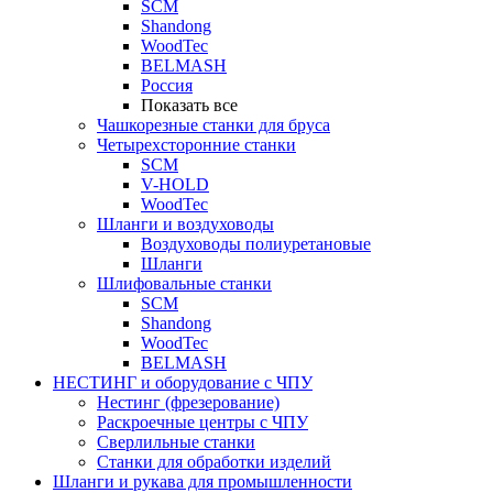
SCM
Shandong
WoodTec
BELMASH
Россия
Показать все
Чашкорезные станки для бруса
Четырехсторонние станки
SCM
V-HOLD
WoodTec
Шланги и воздуховоды
Воздуховоды полиуретановые
Шланги
Шлифовальные станки
SCM
Shandong
WoodTec
BELMASH
НЕСТИНГ и оборудование с ЧПУ
Нестинг (фрезерование)
Раскроечные центры с ЧПУ
Сверлильные станки
Станки для обработки изделий
Шланги и рукава для промышленности