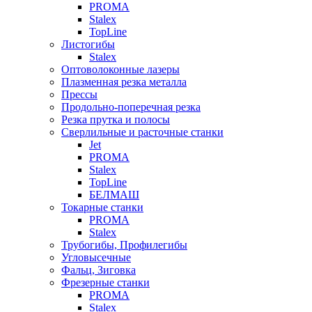
PROMA
Stalex
TopLine
Листогибы
Stalex
Оптоволоконные лазеры
Плазменная резка металла
Прессы
Продольно-поперечная резка
Резка прутка и полосы
Сверлильные и расточные станки
Jet
PROMA
Stalex
TopLine
БЕЛМАШ
Токарные станки
PROMA
Stalex
Трубогибы, Профилегибы
Угловысечные
Фальц, Зиговка
Фрезерные станки
PROMA
Stalex