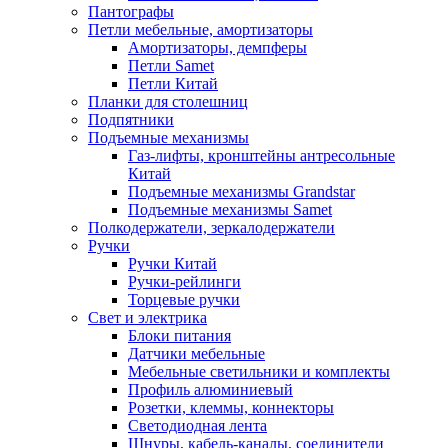
Пантографы
Петли мебельные, амортизаторы
Амортизаторы, демпферы
Петли Samet
Петли Китай
Планки для столешниц
Подпятники
Подъемные механизмы
Газ-лифты, кронштейны антресольные
Китай
Подъемные механизмы Grandstar
Подъемные механизмы Samet
Полкодержатели, зеркалодержатели
Ручки
Ручки Китай
Ручки-рейлинги
Торцевые ручки
Свет и электрика
Блоки питания
Датчики мебельные
Мебельные светильники и комплекты
Профиль алюминиевый
Розетки, клеммы, коннекторы
Светодиодная лента
Шнуры, кабель-каналы, соединители