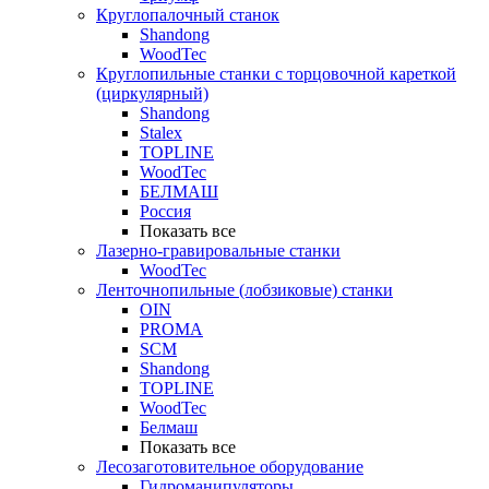
Круглопалочный станок
Shandong
WoodTec
Круглопильные станки с торцовочной кареткой
(циркулярный)
Shandong
Stalex
TOPLINE
WoodTec
БЕЛМАШ
Россия
Показать все
Лазерно-гравировальные станки
WoodTec
Ленточнопильные (лобзиковые) станки
OIN
PROMA
SCM
Shandong
TOPLINE
WoodTec
Белмаш
Показать все
Лесозаготовительное оборудование
Гидроманипуляторы