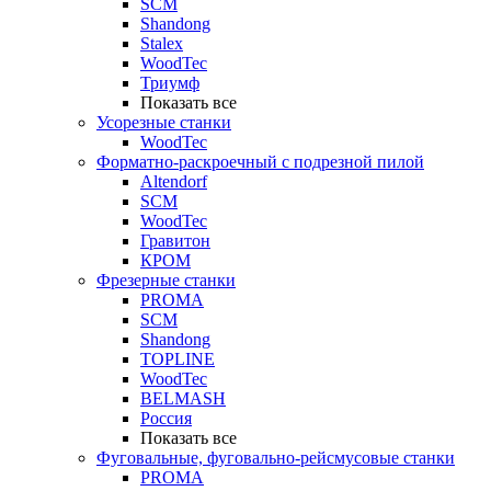
SCM
Shandong
Stalex
WoodTec
Триумф
Показать все
Усорезные станки
WoodTec
Форматно-раскроечный с подрезной пилой
Altendorf
SCM
WoodTec
Гравитон
КРОМ
Фрезерные станки
PROMA
SCM
Shandong
TOPLINE
WoodTec
BELMASH
Россия
Показать все
Фуговальные, фуговально-рейсмусовые станки
PROMA