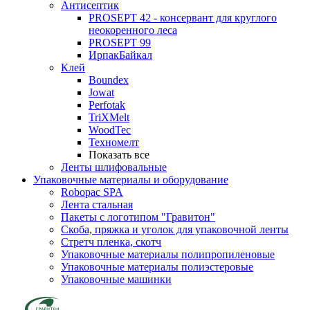
Антисептик
PROSEPT 42 - консервант для круглого
неокоренного леса
PROSEPT 99
ИрпакБайкал
Клей
Boundex
Jowat
Perfotak
TriXMelt
WoodTec
Техномелт
Показать все
Ленты шлифовальные
Упаковочные материалы и оборудование
Robopac SPA
Лента стальная
Пакеты с логотипом "Гравитон"
Скоба, пряжка и уголок для упаковочной ленты
Стретч пленка, скотч
Упаковочные материалы полипропиленовые
Упаковочные материалы полиэстеровые
Упаковочные машинки