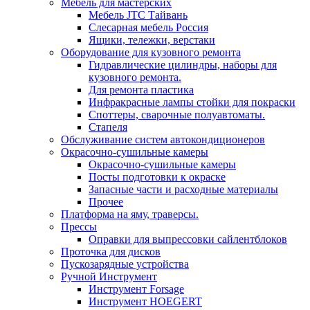
Мебель для мастерских
Мебель JTC Тайвань
Слесарная мебель Россия
Ящики, тележки, верстаки
Оборудование для кузовного ремонта
Гидравлические цилиндры, наборы для
кузовного ремонта.
Для ремонта пластика
Инфракрасные лампы стойки для покраски
Споттеры, сварочные полуавтоматы.
Стапеля
Обслуживание систем автокондиционеров
Окрасочно-сушильные камеры
Окрасочно-сушильные камеры
Посты подготовки к окраске
Запасные части и расходные материалы
Прочее
Платформа на яму, траверсы.
Прессы
Оправки для выпрессовки сайлентблоков
Проточка для дисков
Пускозарядные устройства
Ручной Инструмент
Инструмент Forsage
Инструмент HOEGERT