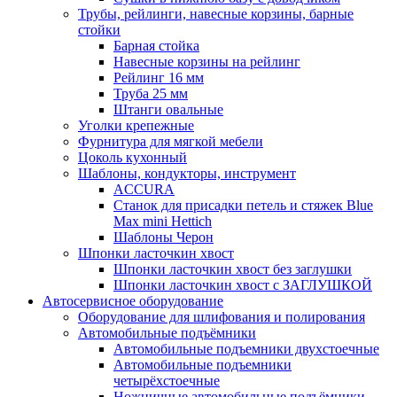
Трубы, рейлинги, навесные корзины, барные
стойки
Барная стойка
Навесные корзины на рейлинг
Рейлинг 16 мм
Труба 25 мм
Штанги овальные
Уголки крепежные
Фурнитура для мягкой мебели
Цоколь кухонный
Шаблоны, кондукторы, инструмент
ACCURA
Станок для присадки петель и стяжек Blue
Max mini Hettich
Шаблоны Черон
Шпонки ласточкин хвост
Шпонки ласточкин хвост без заглушки
Шпонки ласточкин хвост с ЗАГЛУШКОЙ
Автосервисное оборудование
Оборудование для шлифования и полирования
Автомобильные подъёмники
Автомобильные подъемники двухстоечные
Автомобильные подъемники
четырёхстоечные
Ножничные автомобильные подъёмники