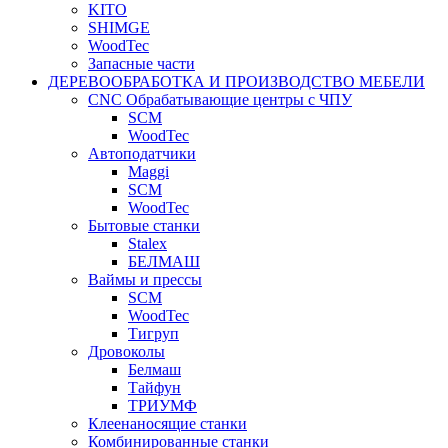
KITO
SHIMGE
WoodTec
Запасные части
ДЕРЕВООБРАБОТКА И ПРОИЗВОДСТВО МЕБЕЛИ
CNC Обрабатывающие центры с ЧПУ
SCM
WoodTec
Автоподатчики
Maggi
SCM
WoodTec
Бытовые станки
Stalex
БЕЛМАШ
Ваймы и прессы
SCM
WoodTec
Тигруп
Дровоколы
Белмаш
Тайфун
ТРИУМФ
Клеенаносящие станки
Комбинированные станки