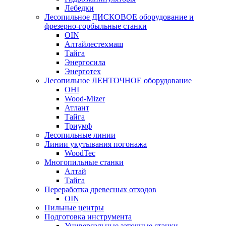
Лебедки
Лесопильное ДИСКОВОЕ оборудование и
фрезерно-горбыльные станки
OIN
Алтайлестехмаш
Тайга
Энергосила
Энерготех
Лесопильное ЛЕНТОЧНОЕ оборудование
OHI
Wood-Mizer
Атлант
Тайга
Триумф
Лесопильные линии
Линии укутывания погонажа
WoodTec
Многопильные станки
Алтай
Тайга
Переработка древесных отходов
OIN
Пильные центры
Подготовка инструмента
Универсальные заточные станки