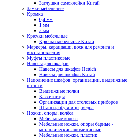
Заглушки самоклейки Китай
Замки мебельные
Кромка
0,4 мм
1 мм
2 мм
Крючки мебельные
Крючки мебельные Китай
Маркеры, карандаши, воск для ремонта и
восстановления
Муфты пластиковые
Навесы для шкафов
Навесы для шкафов Hettich
Навесы для шкафов Китай
Наполнение шкафов, организации, выдвижные
штанги
Выдвижные полки
Кассетницы
Организации для столовых приборов
Штанги, обувницы, вёдра
Ножки, опоры, колёса
Мебельные колеса
Мебельные ножки, опоры барные -
металлические алюминиевые
Мебельные ножки, пластик