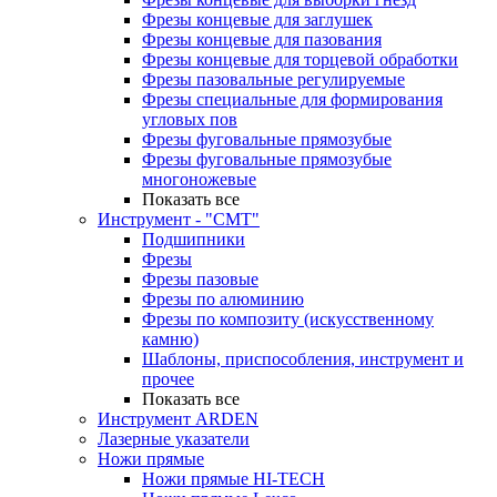
Фрезы концевые для заглушек
Фрезы концевые для пазования
Фрезы концевые для торцевой обработки
Фрезы пазовальные регулируемые
Фрезы специальные для формирования
угловых пов
Фрезы фуговальные прямозубые
Фрезы фуговальные прямозубые
многоножевые
Показать все
Инструмент - "СМТ"
Подшипники
Фрезы
Фрезы пазовые
Фрезы по алюминию
Фрезы по композиту (искусственному
камню)
Шаблоны, приспособления, инструмент и
прочее
Показать все
Инструмент ARDEN
Лазерные указатели
Ножи прямые
Ножи прямые HI-TECH