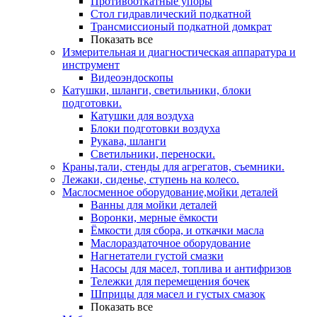
Противооткатные упоры
Стол гидравлический подкатной
Трансмиссионый подкатной домкрат
Показать все
Измерительная и диагностическая аппаратура и
инструмент
Видеоэндоскопы
Катушки, шланги, светильники, блоки
подготовки.
Катушки для воздуха
Блоки подготовки воздуха
Рукава, шланги
Светильники, переноски.
Краны,тали, стенды для агрегатов, съемники.
Лежаки, сиденье, ступень на колесо.
Маслосменное оборудование,мойки деталей
Ванны для мойки деталей
Воронки, мерные ёмкости
Ёмкости для сбора, и откачки масла
Маслораздаточное оборудование
Нагнетатели густой смазки
Насосы для масел, топлива и антифризов
Тележки для перемещения бочек
Шприцы для масел и густых смазок
Показать все