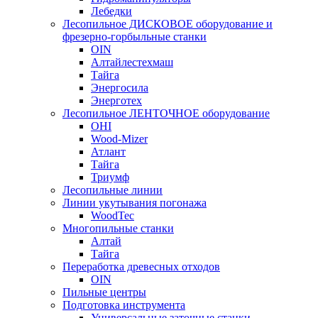
Лебедки
Лесопильное ДИСКОВОЕ оборудование и
фрезерно-горбыльные станки
OIN
Алтайлестехмаш
Тайга
Энергосила
Энерготех
Лесопильное ЛЕНТОЧНОЕ оборудование
OHI
Wood-Mizer
Атлант
Тайга
Триумф
Лесопильные линии
Линии укутывания погонажа
WoodTec
Многопильные станки
Алтай
Тайга
Переработка древесных отходов
OIN
Пильные центры
Подготовка инструмента
Универсальные заточные станки