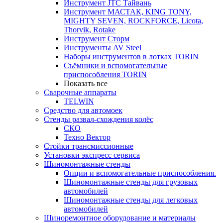
Инструмент JTC Тайвань
Инструмент МАСТАК, KING TONY,
MIGHTY SEVEN, ROCKFORCE, Licota,
Thorvik, Rotake
Инструмент Сторм
Инструменты AV Steel
Наборы инструментов в лотках TORIN
Съёмники и вспомогательные
приспособления TORIN
Показать все
Сварочные аппараты
TELWIN
Средство для автомоек
Стенды развал-схождения колёс
СКО
Техно Вектор
Стойки трансмиссионные
Установки экспресс сервиса
Шиномонтажные стенды
Опции и вспомогательные приспособления.
Шиномонтажные стенды для грузовых
автомобилей
Шиномонтажные стенды для легковых
автомобилей
Шиноремонтное оборудование и материалы