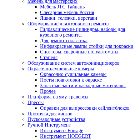
Мебель для мастерских
Мебель JTC Тайвань
Слесарная мебель Россия
Ящики, тележки, верстаки
Оборудование для кузовного ремонта
Гидравлические цилиндры, наборы для
кузовного ремонта.
Для ремонта пластика
Инфракрасные лампы стойки для покраски
Споттеры, сварочные полуавтоматы.
Стапеля
Обслуживание систем автокондиционеров
Окрасочно-сушильные камеры
Окрасочно-сушильные камеры
Посты подготовки к окраске
Запасные части и расходные материалы
Прочее
Платформа на яму, траверсы.
Прессы
Оправки для выпрессовки сайлентблоков
Проточка для дисков
Пускозарядные устройства
Ручной Инструмент
Инструмент Forsage
Инструмент HOEGERT