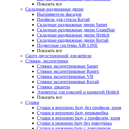
Показать все
Складные-раздвижные двери
Выпрямители фасадов
Профиль для стекла Китай
Складные раздвижные двери Samet
Складные-раздвижные двери GrandStar
Складные-раздвижные двери Hettich
Складные-раздвижные двери Китай
Подвесные системы AIR LINE
Показать все
Скотч двухсторонний для мебели
Стяжки, эксцентрики
Cтяжки эксцентриковые Samet
Стяжки эксцентриковые Rastex
Стяжки эксцентриковые VB
Стяжки эксцентриковые Китай
Стяжки, шканты
Элементы для цоколей и кроватей Hettich
Показать все
Сушки
Сушки в верхнюю базу, без профиля, хром
Сушки в верхнюю базу, нержавейка
Сушки в верхнюю базу, с профилем, хром
Сушки в нижнюю базу без доводчика
Сушки в нижнюю базу с доводчиком