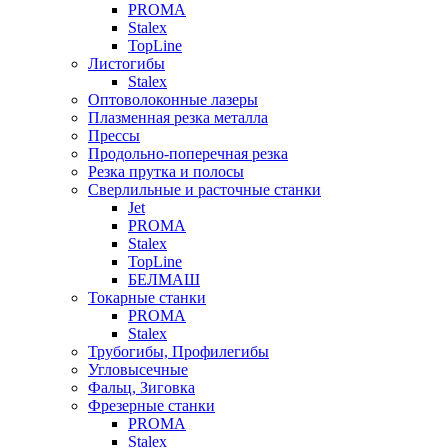
PROMA
Stalex
TopLine
Листогибы
Stalex
Оптоволоконные лазеры
Плазменная резка металла
Прессы
Продольно-поперечная резка
Резка прутка и полосы
Сверлильные и расточные станки
Jet
PROMA
Stalex
TopLine
БЕЛМАШ
Токарные станки
PROMA
Stalex
Трубогибы, Профилегибы
Угловысечные
Фальц, Зиговка
Фрезерные станки
PROMA
Stalex