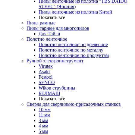
Пилы ленточные из полотна "TBS DAIDO
STEEL" (Япония)
Пилы ленточные из полотна Китай
Показать все
Пилы рамные
Пилы тарные для многопилов
Для Тайги
Полотно ленточное
Полотно ленточное по древесине
Полотно ленточное по металлу
Полотно ленточное по продуктам
Ручной электроинструмент
Virutex
Asaki
Festool
SENCO
Wilton струбцины
БЕЛМАШ
Показать все
Сверла для сверлильно-присадочных станков
10 мм
11 мм
3 мм
4 мм
5 мм