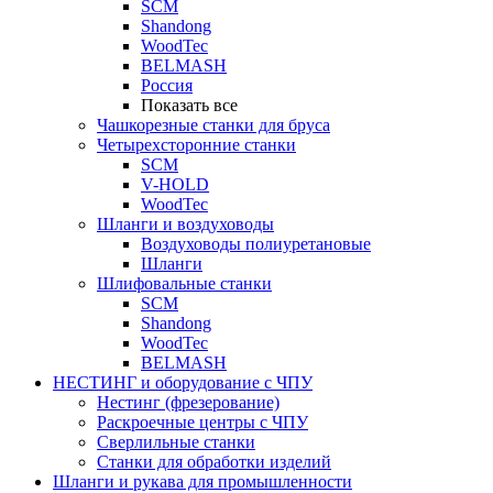
SCM
Shandong
WoodTec
BELMASH
Россия
Показать все
Чашкорезные станки для бруса
Четырехсторонние станки
SCM
V-HOLD
WoodTec
Шланги и воздуховоды
Воздуховоды полиуретановые
Шланги
Шлифовальные станки
SCM
Shandong
WoodTec
BELMASH
НЕСТИНГ и оборудование с ЧПУ
Нестинг (фрезерование)
Раскроечные центры с ЧПУ
Сверлильные станки
Станки для обработки изделий
Шланги и рукава для промышленности