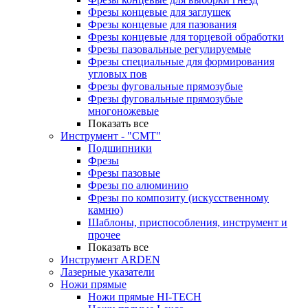
Фрезы концевые для заглушек
Фрезы концевые для пазования
Фрезы концевые для торцевой обработки
Фрезы пазовальные регулируемые
Фрезы специальные для формирования
угловых пов
Фрезы фуговальные прямозубые
Фрезы фуговальные прямозубые
многоножевые
Показать все
Инструмент - "СМТ"
Подшипники
Фрезы
Фрезы пазовые
Фрезы по алюминию
Фрезы по композиту (искусственному
камню)
Шаблоны, приспособления, инструмент и
прочее
Показать все
Инструмент ARDEN
Лазерные указатели
Ножи прямые
Ножи прямые HI-TECH