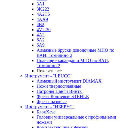
3A1
3K222
4A2TS
4AA9
4B2
4V2-30
4А2
6A2
6A9
Алмазные бруски доводочные МПО по
ВАИ, Томилино-2
Правящие карандаши МПО по ВАИ,
Томилино-2
Показать все
Инструмент - "LEUCO"
Алмазный инструмент DIAMAX
Ножи твердосплавные
Патроны Цанги Винты
Фрезы Концевые STEHLE
Фрезы пазовые
Инструмент - "ИБЕРУС"
БлокХаус
Головки универсальные с профильными
ножами
Комплектующие к фрезам