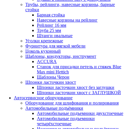
Трубы, рейлинги, навесные корзины, барные
стойки
Барная стойка
Навесные корзины на рейлинг
Рейлинг 16 мм
Труба 25 мм
Штанги овальные
Уголки крепежные
Фурнитура для мягкой мебели
Цоколь кухонный
Шаблоны, кондукторы, инструмент
ACCURA
Станок для присадки петель и стяжек Blue
Max mini Hettich
Шаблоны Черон
Шпонки ласточкин хвост
Шпонки ласточкин хвост без заглушки
Шпонки ласточкин хвост с ЗАГЛУШКОЙ
Автосервисное оборудование
Оборудование для шлифования и полирования
Автомобильные подъёмники
Автомобильные подъемники двухстоечные
Автомобильные подъемники
четырёхстоечные
Ножничные автомобильные подъёмники