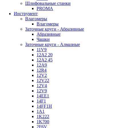
Шлифовальные станки
PROMA
Инструмент
Влагомеры
Влагомеры
Заточные круги - Абразивные
Абразивные
Чашки
Заточные круги - Алмазные
11V9
12A2 20
12A2 45
12A9
12R4
12V2
12V22
12V4
12V9
14EE1
14F1
14FF1H
1A1
1K222
1K700
2F6V