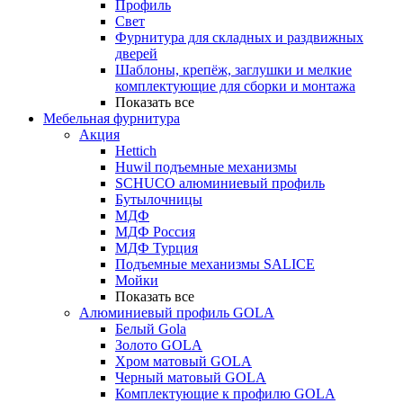
Профиль
Свет
Фурнитура для складных и раздвижных
дверей
Шаблоны, крепёж, заглушки и мелкие
комплектующие для сборки и монтажа
Показать все
Мебельная фурнитура
Акция
Hettich
Huwil подъемные механизмы
SCHUCO алюминиевый профиль
Бутылочницы
МДФ
МДФ Россия
МДФ Турция
Подъемные механизмы SALICE
Мойки
Показать все
Алюминиевый профиль GOLA
Белый Gola
Золото GOLA
Хром матовый GOLA
Черный матовый GOLA
Комплектующие к профилю GOLA