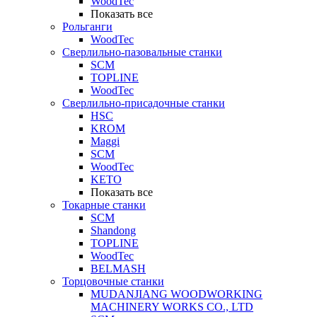
WoodTec
Показать все
Рольганги
WoodTec
Сверлильно-пазовальные станки
SCM
TOPLINE
WoodTec
Сверлильно-присадочные станки
HSC
KROM
Maggi
SCM
WoodTec
KETO
Показать все
Токарные станки
SCM
Shandong
TOPLINE
WoodTec
BELMASH
Торцовочные станки
MUDANJIANG WOODWORKING
MACHINERY WORKS CO., LTD