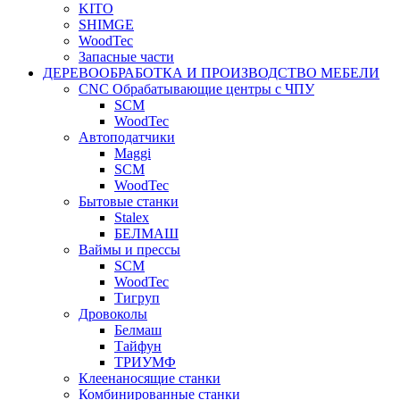
KITO
SHIMGE
WoodTec
Запасные части
ДЕРЕВООБРАБОТКА И ПРОИЗВОДСТВО МЕБЕЛИ
CNC Обрабатывающие центры с ЧПУ
SCM
WoodTec
Автоподатчики
Maggi
SCM
WoodTec
Бытовые станки
Stalex
БЕЛМАШ
Ваймы и прессы
SCM
WoodTec
Тигруп
Дровоколы
Белмаш
Тайфун
ТРИУМФ
Клеенаносящие станки
Комбинированные станки