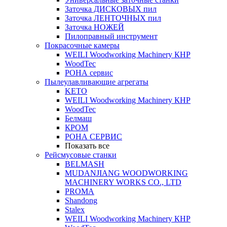
Заточка ДИСКОВЫХ пил
Заточка ЛЕНТОЧНЫХ пил
Заточка НОЖЕЙ
Пилоправный инструмент
Покрасочные камеры
WEILI Woodworking Machinery КНР
WoodTec
РОНА сервис
Пылеулавливающие агрегаты
KETO
WEILI Woodworking Machinery КНР
WoodTec
Белмаш
КРОМ
РОНА СЕРВИС
Показать все
Рейсмусовые станки
BELMASH
MUDANJIANG WOODWORKING
MACHINERY WORKS CO., LTD
PROMA
Shandong
Stalex
WEILI Woodworking Machinery КНР