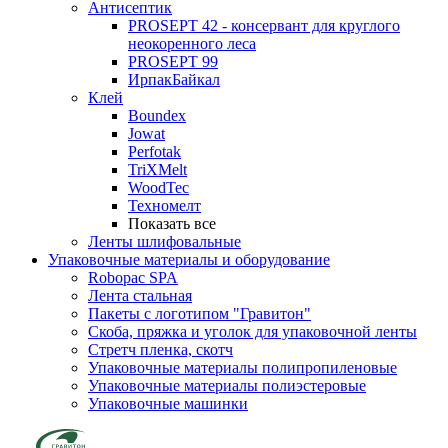
Антисептик
PROSEPT 42 - консервант для круглого
неокоренного леса
PROSEPT 99
ИрпакБайкал
Клей
Boundex
Jowat
Perfotak
TriXMelt
WoodTec
Техномелт
Показать все
Ленты шлифовальные
Упаковочные материалы и оборудование
Robopac SPA
Лента стальная
Пакеты с логотипом "Гравитон"
Скоба, пряжка и уголок для упаковочной ленты
Стретч пленка, скотч
Упаковочные материалы полипропиленовые
Упаковочные материалы полиэстеровые
Упаковочные машинки