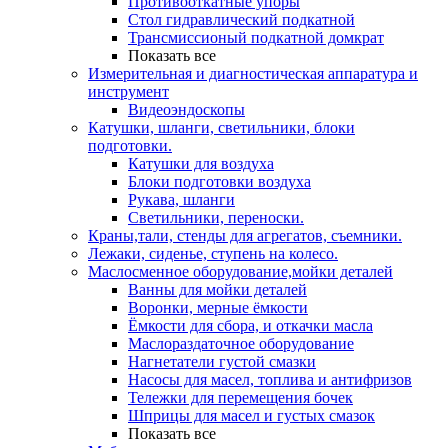
Противооткатные упоры
Стол гидравлический подкатной
Трансмиссионый подкатной домкрат
Показать все
Измерительная и диагностическая аппаратура и
инструмент
Видеоэндоскопы
Катушки, шланги, светильники, блоки
подготовки.
Катушки для воздуха
Блоки подготовки воздуха
Рукава, шланги
Светильники, переноски.
Краны,тали, стенды для агрегатов, съемники.
Лежаки, сиденье, ступень на колесо.
Маслосменное оборудование,мойки деталей
Ванны для мойки деталей
Воронки, мерные ёмкости
Ёмкости для сбора, и откачки масла
Маслораздаточное оборудование
Нагнетатели густой смазки
Насосы для масел, топлива и антифризов
Тележки для перемещения бочек
Шприцы для масел и густых смазок
Показать все