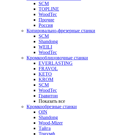
SCM
TOPLINE
WoodTec
Прочие
Россия
Копировально-фрезерные станки
SCM
Shandong
WEILI
WoodTec
Кромкооблицовочные станки
EVERLASTING
FRAVOL
KETO
KROM
SCM
WoodTec
Гравитон
Показать все
Кромкообрезные станки
OIN
Shandong
Wood-Mizer
Тайга
Триумф