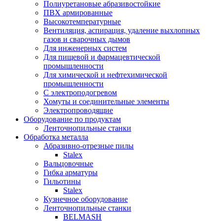
Полиуретановые абразивостойкие
ПВХ армированные
Высокотемпературные
Вентиляция, аспирация, удаление выхлопных
газов и сварочных дымов
Для инженерных систем
Для пищевой и фармацевтической
промышленности
Для химической и нефтехимической
промышленности
С электроподогревом
Хомуты и соединительные элементы
Электропроводящие
Оборудование по продуктам
Ленточнопильные станки
Обработка металла
Абразивно-отрезные пилы
Stalex
Вальцовочные
Гибка арматуры
Гильотины
Stalex
Кузнечное оборудование
Ленточнопильные станки
BELMASH