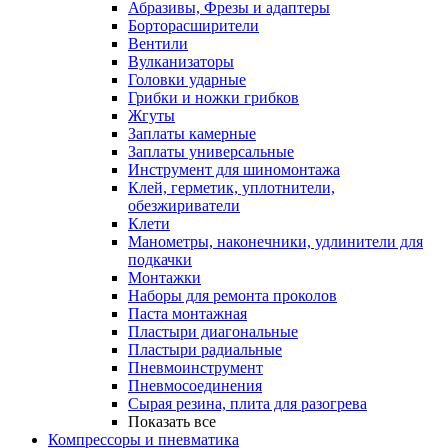
Абразивы, Фрезы и адаптеры
Борторасширители
Вентили
Вулканизаторы
Головки ударные
Грибки и ножки грибков
Жгуты
Заплаты камерные
Заплаты универсальные
Инструмент для шиномонтажа
Клей, герметик, уплотнители,
обезжириватели
Клети
Манометры, наконечники, удлинители для
подкачки
Монтажки
Наборы для ремонта проколов
Паста монтажная
Пластыри диагональные
Пластыри радиальные
Пневмоинструмент
Пневмосоединения
Сырая резина, плита для разогрева
Показать все
Компрессоры и пневматика