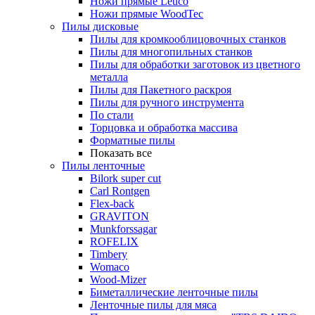
Ножи прямые Leuco
Ножи прямые WoodTec
Пилы дисковые
Пилы для кромкооблицовочных станков
Пилы для многопильных станков
Пилы для обработки заготовок из цветного
металла
Пилы для Пакетного раскроя
Пилы для ручного инструмента
По стали
Торцовка и обработка массива
Форматные пилы
Показать все
Пилы ленточные
Bilork super cut
Carl Rontgen
Flex-back
GRAVITON
Munkforssagar
ROFELIX
Timbery
Womaco
Wood-Mizer
Биметаллические ленточные пилы
Ленточные пилы для мяса