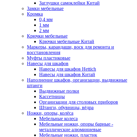
Заглушки самоклейки Китай
Замки мебельные
Кромка
0,4 мм
1 мм
2 мм
Крючки мебельные
Крючки мебельные Китай
Маркеры, карандаши, воск для ремонта и
восстановления
Муфты пластиковые
Навесы для шкафов
Навесы для шкафов Hettich
Навесы для шкафов Китай
Наполнение шкафов, организации, выдвижные
штанги
Выдвижные полки
Кассетницы
Организации для столовых приборов
Штанги, обувницы, вёдра
Ножки, опоры, колёса
Мебельные колеса
Мебельные ножки, опоры барные -
металлические алюминиевые
Мебельные ножки, пластик