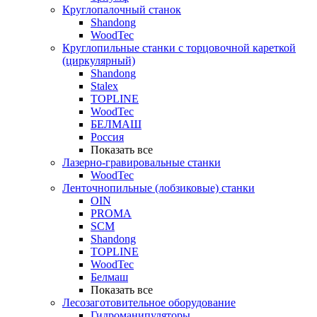
Круглопалочный станок
Shandong
WoodTec
Круглопильные станки с торцовочной кареткой
(циркулярный)
Shandong
Stalex
TOPLINE
WoodTec
БЕЛМАШ
Россия
Показать все
Лазерно-гравировальные станки
WoodTec
Ленточнопильные (лобзиковые) станки
OIN
PROMA
SCM
Shandong
TOPLINE
WoodTec
Белмаш
Показать все
Лесозаготовительное оборудование
Гидроманипуляторы