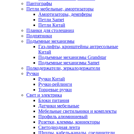
Пантографы
Петли мебельные, амортизаторы
Амортизаторы, демпферы
Петли Samet
Петли Китай
Планки для столешниц
Подпятники
Подъемные механизмы
Газ-лифты, кронштейны антресольные
Китай
Подъемные механизмы Grandstar
Подъемные механизмы Samet
Полкодержатели, зеркалодержатели
Ручки
Ручки Китай
Ручки-рейлинги
Торцевые ручки
Свет и электрика
Блоки питания
Датчики мебельные
Мебельные светильники и комплекты
Профиль алюминиевый
Розетки, клеммы, коннекторы
Светодиодная лента
Шнуры, кабель-каналы, соединители