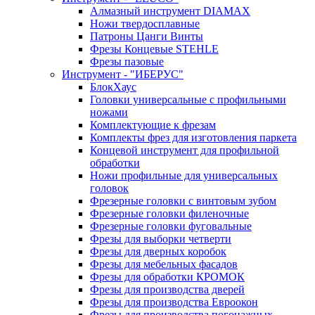
Алмазный инструмент DIAMAX
Ножи твердосплавные
Патроны Цанги Винты
Фрезы Концевые STEHLE
Фрезы пазовые
Инструмент - "ИБЕРУС"
БлокХаус
Головки универсальные с профильными
ножами
Комплектующие к фрезам
Комплекты фрез для изготовления паркета
Концевой инструмент для профильной
обработки
Ножи профильные для универсальных
головок
Фрезерные головки с винтовым зубом
Фрезерные головки филеночные
Фрезерные головки фуговальные
Фрезы для выборки четверти
Фрезы для дверных коробок
Фрезы для мебельных фасадов
Фрезы для обработки КРОМОК
Фрезы для производства дверей
Фрезы для производства Евроокон
Фрезы для производства погонажных