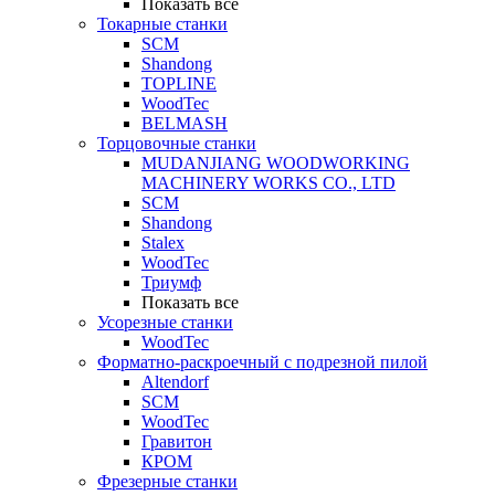
Показать все
Токарные станки
SCM
Shandong
TOPLINE
WoodTec
BELMASH
Торцовочные станки
MUDANJIANG WOODWORKING
MACHINERY WORKS CO., LTD
SCM
Shandong
Stalex
WoodTec
Триумф
Показать все
Усорезные станки
WoodTec
Форматно-раскроечный с подрезной пилой
Altendorf
SCM
WoodTec
Гравитон
КРОМ
Фрезерные станки