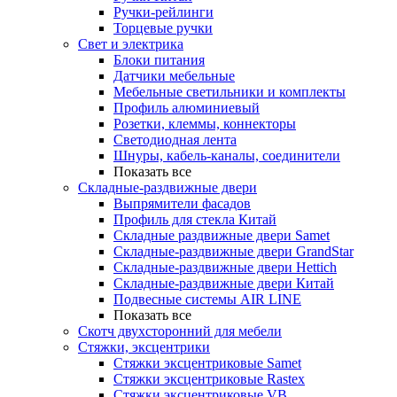
Ручки-рейлинги
Торцевые ручки
Свет и электрика
Блоки питания
Датчики мебельные
Мебельные светильники и комплекты
Профиль алюминиевый
Розетки, клеммы, коннекторы
Светодиодная лента
Шнуры, кабель-каналы, соединители
Показать все
Складные-раздвижные двери
Выпрямители фасадов
Профиль для стекла Китай
Складные раздвижные двери Samet
Складные-раздвижные двери GrandStar
Складные-раздвижные двери Hettich
Складные-раздвижные двери Китай
Подвесные системы AIR LINE
Показать все
Скотч двухсторонний для мебели
Стяжки, эксцентрики
Cтяжки эксцентриковые Samet
Стяжки эксцентриковые Rastex
Стяжки эксцентриковые VB