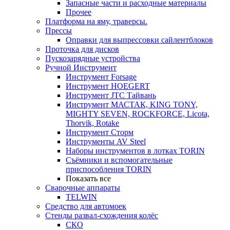
Запасные части и расходные материалы
Прочее
Платформа на яму, траверсы.
Прессы
Оправки для выпрессовки сайлентблоков
Проточка для дисков
Пускозарядные устройства
Ручной Инструмент
Инструмент Forsage
Инструмент HOEGERT
Инструмент JTC Тайвань
Инструмент МАСТАК, KING TONY,
MIGHTY SEVEN, ROCKFORCE, Licota,
Thorvik, Rotake
Инструмент Сторм
Инструменты AV Steel
Наборы инструментов в лотках TORIN
Съёмники и вспомогательные
приспособления TORIN
Показать все
Сварочные аппараты
TELWIN
Средство для автомоек
Стенды развал-схождения колёс
СКО