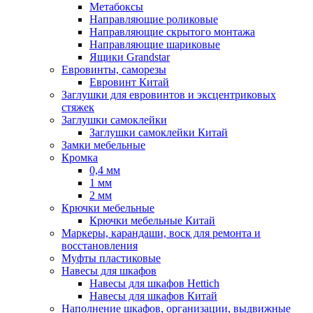
Метабоксы
Направляющие роликовые
Направляющие скрытого монтажа
Направляющие шариковые
Ящики Grandstar
Евровинты, саморезы
Евровинт Китай
Заглушки для евровинтов и эксцентриковых
стяжек
Заглушки самоклейки
Заглушки самоклейки Китай
Замки мебельные
Кромка
0,4 мм
1 мм
2 мм
Крючки мебельные
Крючки мебельные Китай
Маркеры, карандаши, воск для ремонта и
восстановления
Муфты пластиковые
Навесы для шкафов
Навесы для шкафов Hettich
Навесы для шкафов Китай
Наполнение шкафов, организации, выдвижные