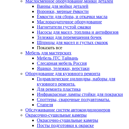
Маслосменное оборудование,мойки деталей
Ванны для мойки деталей
Воронки, мерные ёмкости
Ёмкости для сбора, и откачки масла
Маслораздаточное оборудование
Нагнетатели густой смазки
Насосы для масел, топлива и антифризов
Тележки для перемещения бочек
Шприцы для масел и густых смазок
Показать все
Мебель для мастерских
Мебель JTC Тайвань
Слесарная мебель Россия
Ящики, тележки, верстаки
Оборудование для кузовного ремонта
Гидравлические цилиндры, наборы для
кузовного ремонта.
Для ремонта пластика
Инфракрасные лампы стойки для покраски
Споттеры, сварочные полуавтоматы.
Стапеля
Обслуживание систем автокондиционеров
Окрасочно-сушильные камеры
Окрасочно-сушильные камеры
Посты подготовки к окраске