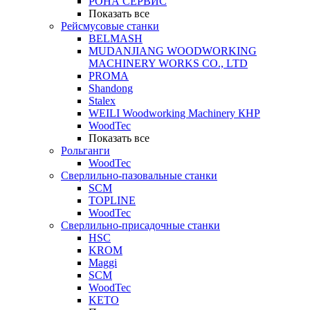
РОНА СЕРВИС
Показать все
Рейсмусовые станки
BELMASH
MUDANJIANG WOODWORKING
MACHINERY WORKS CO., LTD
PROMA
Shandong
Stalex
WEILI Woodworking Machinery КНР
WoodTec
Показать все
Рольганги
WoodTec
Сверлильно-пазовальные станки
SCM
TOPLINE
WoodTec
Сверлильно-присадочные станки
HSC
KROM
Maggi
SCM
WoodTec
KETO