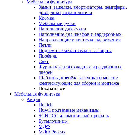
Мебельная фурнитура
Замки, защелки, амортизаторы, демпферы,
доводчики, ограничители
Кромка
Мебельные ручки
Наполнение для кухни
Наполнение для шкафов и гардеробных
Направляющие и системы выдвижения
Петли
Подъёмные механизмы и газлифты
Профиль
Свет
Фурнитура для складных и раздвижных
дверей
Шаблоны, крепёж, заглушки и мелкие
комплектующие для сборки и монтажа
Показать все
Мебельная фурнитура
Акция
Hettich
Huwil подъемные механизмы
SCHUCO алюминиевый профиль
Бутылочницы
МДФ
МДФ Россия