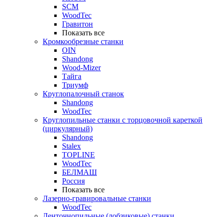
SCM
WoodTec
Гравитон
Показать все
Кромкообрезные станки
OIN
Shandong
Wood-Mizer
Тайга
Триумф
Круглопалочный станок
Shandong
WoodTec
Круглопильные станки с торцовочной кареткой
(циркулярный)
Shandong
Stalex
TOPLINE
WoodTec
БЕЛМАШ
Россия
Показать все
Лазерно-гравировальные станки
WoodTec
Ленточнопильные (лобзиковые) станки