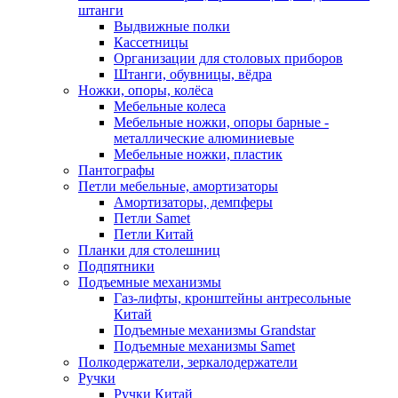
штанги
Выдвижные полки
Кассетницы
Организации для столовых приборов
Штанги, обувницы, вёдра
Ножки, опоры, колёса
Мебельные колеса
Мебельные ножки, опоры барные -
металлические алюминиевые
Мебельные ножки, пластик
Пантографы
Петли мебельные, амортизаторы
Амортизаторы, демпферы
Петли Samet
Петли Китай
Планки для столешниц
Подпятники
Подъемные механизмы
Газ-лифты, кронштейны антресольные
Китай
Подъемные механизмы Grandstar
Подъемные механизмы Samet
Полкодержатели, зеркалодержатели
Ручки
Ручки Китай