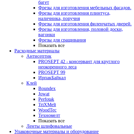
багет
Фрезы для изготовления мебельных фасадов.
Фрезы для изготовления плинтуса,
наличника, поручня
Фрезы для изготовления филенчатых дверей.
Фрезы для изготовления, половой доски,
вагонки
Фрезы для сращивания
Показать все
Расходные материалы
Антисептик
PROSEPT 42 - консервант для круглого
неокоренного леса
PROSEPT 99
ИрпакБайкал
Клей
Boundex
Jowat
Perfotak
TriXMelt
WoodTec
Техномелт
Показать все
Ленты шлифовальные
Упаковочные материалы и оборудование