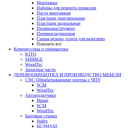
Монтажки
Наборы для ремонта проколов
Паста монтажная
Пластыри диагональные
Пластыри радиальные
Пневмоинструмент
Пневмосоединения
Сырая резина, плита для разогрева
Показать все
Компрессоры и пневматика
KITO
SHIMGE
WoodTec
Запасные части
ДЕРЕВООБРАБОТКА И ПРОИЗВОДСТВО МЕБЕЛИ
CNC Обрабатывающие центры с ЧПУ
SCM
WoodTec
Автоподатчики
Maggi
SCM
WoodTec
Бытовые станки
Stalex
БЕЛМАШ