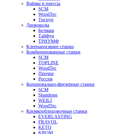
Ваймы и прессы
SCM
WoodTec
Тигруп
Дровоколы
Белмаш
Тайфун
ТРИУМФ
Клеенаносящие станки
Комбинированные станки
SCM
TOPLINE
WoodTec
Прочие
Россия
Копировально-фрезерные станки
SCM
Shandong
WEILI
WoodTec
Кромкооблицовочные станки
EVERLASTING
FRAVOL
KETO
KROM