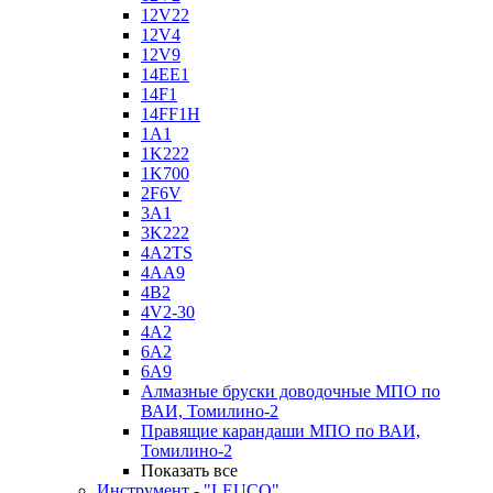
12V22
12V4
12V9
14EE1
14F1
14FF1H
1A1
1K222
1K700
2F6V
3A1
3K222
4A2TS
4AA9
4B2
4V2-30
4А2
6A2
6A9
Алмазные бруски доводочные МПО по
ВАИ, Томилино-2
Правящие карандаши МПО по ВАИ,
Томилино-2
Показать все
Инструмент - "LEUCO"