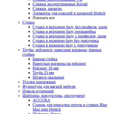
Стяжки эксцентриковые Китай
Стяжки, шканты
Элементы для цоколей и кроватей Hettich
Показать все
Сушки
Сушки в верхнюю базу, без профиля, хром
Сушки в верхнюю базу, нержавейка
Сушки в верхнюю базу, с профилем, хром
Сушки в нижнюю базу без доводчика
Сушки в нижнюю базу с доводчиком
Трубы, рейлинги, навесные корзины, барные
стойки
Барная стойка
Навесные корзины на рейлинг
Рейлинг 16 мм
Труба 25 мм
Штанги овальные
Уголки крепежные
Фурнитура для мягкой мебели
Цоколь кухонный
Шаблоны, кондукторы, инструмент
ACCURA
Станок для присадки петель и стяжек Blue
Max mini Hettich
Шаблоны Черон