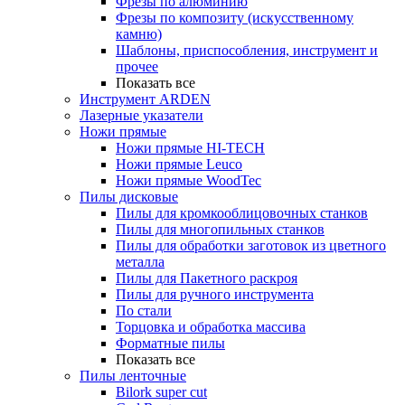
Фрезы по алюминию
Фрезы по композиту (искусственному
камню)
Шаблоны, приспособления, инструмент и
прочее
Показать все
Инструмент ARDEN
Лазерные указатели
Ножи прямые
Ножи прямые HI-TECH
Ножи прямые Leuco
Ножи прямые WoodTec
Пилы дисковые
Пилы для кромкооблицовочных станков
Пилы для многопильных станков
Пилы для обработки заготовок из цветного
металла
Пилы для Пакетного раскроя
Пилы для ручного инструмента
По стали
Торцовка и обработка массива
Форматные пилы
Показать все
Пилы ленточные
Bilork super cut