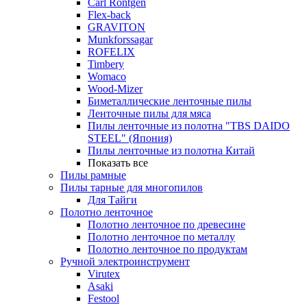
Carl Rontgen
Flex-back
GRAVITON
Munkforssagar
ROFELIX
Timbery
Womaco
Wood-Mizer
Биметаллические ленточные пилы
Ленточные пилы для мяса
Пилы ленточные из полотна "TBS DAIDO
STEEL" (Япония)
Пилы ленточные из полотна Китай
Показать все
Пилы рамные
Пилы тарные для многопилов
Для Тайги
Полотно ленточное
Полотно ленточное по древесине
Полотно ленточное по металлу
Полотно ленточное по продуктам
Ручной электроинструмент
Virutex
Asaki
Festool