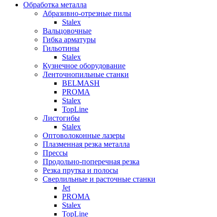
Обработка металла
Абразивно-отрезные пилы
Stalex
Вальцовочные
Гибка арматуры
Гильотины
Stalex
Кузнечное оборудование
Ленточнопильные станки
BELMASH
PROMA
Stalex
TopLine
Листогибы
Stalex
Оптоволоконные лазеры
Плазменная резка металла
Прессы
Продольно-поперечная резка
Резка прутка и полосы
Сверлильные и расточные станки
Jet
PROMA
Stalex
TopLine