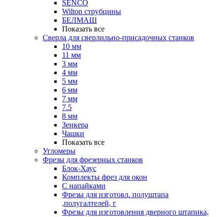
SENCO
Wilton струбцины
БЕЛМАШ
Показать все
Сверла для сверлильно-присадочных станков
10 мм
11 мм
3 мм
4 мм
5 мм
6 мм
7 мм
7.5
8 мм
Зенкера
Чашки
Показать все
Угломеры
Фрезы для фрезерных станков
Блок-Хаус
Комплекты фрез для окон
С напайками
Фрезы для изготовл. полуштапа
,полугалтелей, г
Фрезы для изготовления дверного штапика,