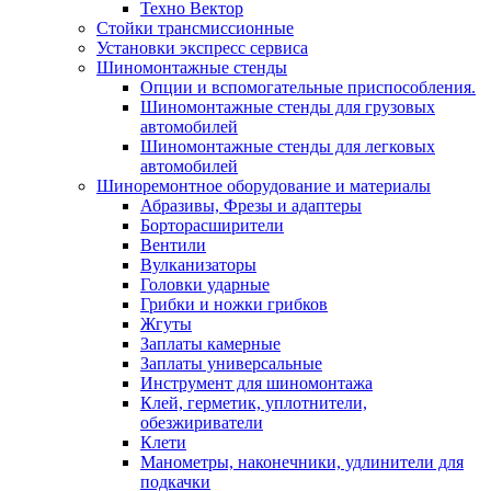
Техно Вектор
Стойки трансмиссионные
Установки экспресс сервиса
Шиномонтажные стенды
Опции и вспомогательные приспособления.
Шиномонтажные стенды для грузовых
автомобилей
Шиномонтажные стенды для легковых
автомобилей
Шиноремонтное оборудование и материалы
Абразивы, Фрезы и адаптеры
Борторасширители
Вентили
Вулканизаторы
Головки ударные
Грибки и ножки грибков
Жгуты
Заплаты камерные
Заплаты универсальные
Инструмент для шиномонтажа
Клей, герметик, уплотнители,
обезжириватели
Клети
Манометры, наконечники, удлинители для
подкачки