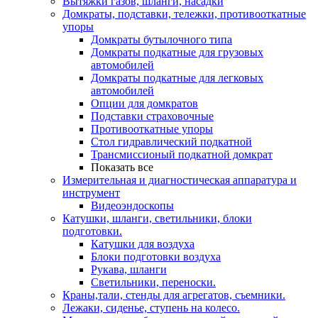
Вытяжки газов, шланги, насадки
Домкраты, подставки, тележки, противооткатные
упоры
Домкраты бутылочного типа
Домкраты подкатные для грузовых
автомобилей
Домкраты подкатные для легковых
автомобилей
Опции для домкратов
Подставки страховочные
Противооткатные упоры
Стол гидравлический подкатной
Трансмиссионый подкатной домкрат
Показать все
Измерительная и диагностическая аппаратура и
инструмент
Видеоэндоскопы
Катушки, шланги, светильники, блоки
подготовки.
Катушки для воздуха
Блоки подготовки воздуха
Рукава, шланги
Светильники, переноски.
Краны,тали, стенды для агрегатов, съемники.
Лежаки, сиденье, ступень на колесо.