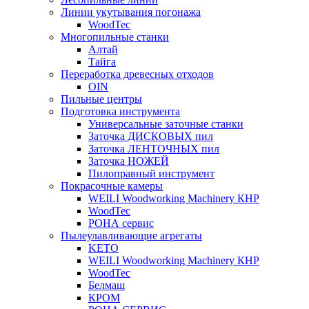
Линии укутывания погонажа
WoodTec
Многопильные станки
Алтай
Тайга
Переработка древесных отходов
OIN
Пильные центры
Подготовка инструмента
Универсальные заточные станки
Заточка ДИСКОВЫХ пил
Заточка ЛЕНТОЧНЫХ пил
Заточка НОЖЕЙ
Пилоправный инструмент
Покрасочные камеры
WEILI Woodworking Machinery КНР
WoodTec
РОНА сервис
Пылеулавливающие агрегаты
KETO
WEILI Woodworking Machinery КНР
WoodTec
Белмаш
КРОМ