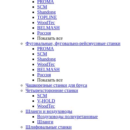
PROMA
SCM
Shandong
TOPLINE
WoodTec
BELMASH
Россия
Показать все
Фуговальные, фуговально-рейсмусовые станки
PROMA
SCM
Shandong
WoodTec
BELMASH
Россия
Показать все
Чашкорезные станки для бруса
Четырехсторонние станки
SCM
V-HOLD
WoodTec
Шланги и воздуховоды
Воздуховоды полиуретановые
Шланги
Шлифовальные станки