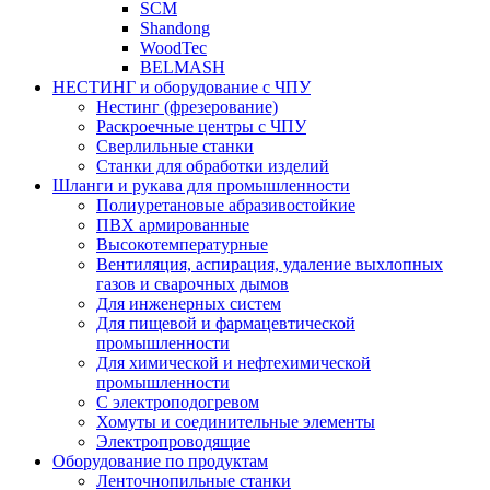
SCM
Shandong
WoodTec
BELMASH
НЕСТИНГ и оборудование с ЧПУ
Нестинг (фрезерование)
Раскроечные центры с ЧПУ
Сверлильные станки
Станки для обработки изделий
Шланги и рукава для промышленности
Полиуретановые абразивостойкие
ПВХ армированные
Высокотемпературные
Вентиляция, аспирация, удаление выхлопных
газов и сварочных дымов
Для инженерных систем
Для пищевой и фармацевтической
промышленности
Для химической и нефтехимической
промышленности
С электроподогревом
Хомуты и соединительные элементы
Электропроводящие
Оборудование по продуктам
Ленточнопильные станки