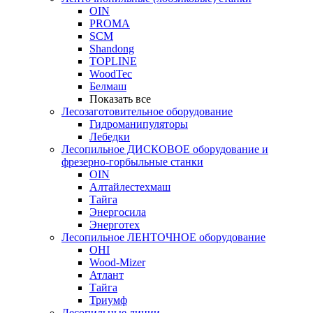
OIN
PROMA
SCM
Shandong
TOPLINE
WoodTec
Белмаш
Показать все
Лесозаготовительное оборудование
Гидроманипуляторы
Лебедки
Лесопильное ДИСКОВОЕ оборудование и
фрезерно-горбыльные станки
OIN
Алтайлестехмаш
Тайга
Энергосила
Энерготех
Лесопильное ЛЕНТОЧНОЕ оборудование
OHI
Wood-Mizer
Атлант
Тайга
Триумф
Лесопильные линии