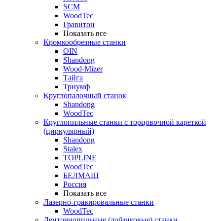
SCM
WoodTec
Гравитон
Показать все
Кромкообрезные станки
OIN
Shandong
Wood-Mizer
Тайга
Триумф
Круглопалочный станок
Shandong
WoodTec
Круглопильные станки с торцовочной кареткой
(циркулярный)
Shandong
Stalex
TOPLINE
WoodTec
БЕЛМАШ
Россия
Показать все
Лазерно-гравировальные станки
WoodTec
Ленточнопильные (лобзиковые) станки