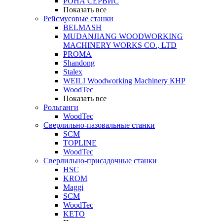
РОНА СЕРВИС
Показать все
Рейсмусовые станки
BELMASH
MUDANJIANG WOODWORKING
MACHINERY WORKS CO., LTD
PROMA
Shandong
Stalex
WEILI Woodworking Machinery КНР
WoodTec
Показать все
Рольганги
WoodTec
Сверлильно-пазовальные станки
SCM
TOPLINE
WoodTec
Сверлильно-присадочные станки
HSC
KROM
Maggi
SCM
WoodTec
KETO