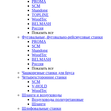
PROMA
SCM
Shandong
TOPLINE
WoodTec
BELMASH
Россия
Показать все
Фуговальные, фуговально-рейсмусовые станки
PROMA
SCM
Shandong
WoodTec
BELMASH
Россия
Показать все
Чашкорезные станки для бруса
Четырехсторонние станки
SCM
V-HOLD
WoodTec
Шланги и воздуховоды
Воздуховоды полиуретановые
Шланги
Шлифовальные станки