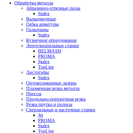
Обработка металла
Абразивно-отрезные пилы
Stalex
Вальцовочные
Гибка арматуры
Гильотины
Stalex
Кузнечное оборудование
Ленточнопильные станки
BELMASH
PROMA
Stalex
TopLine
Листогибы
Stalex
Оптоволоконные лазеры
Плазменная резка металла
Прессы
Продольно-поперечная резка
Резка прутка и полосы
Сверлильные и расточные станки
Jet
PROMA
Stalex
TopLine