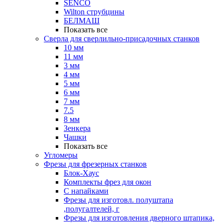
SENCO
Wilton струбцины
БЕЛМАШ
Показать все
Сверла для сверлильно-присадочных станков
10 мм
11 мм
3 мм
4 мм
5 мм
6 мм
7 мм
7.5
8 мм
Зенкера
Чашки
Показать все
Угломеры
Фрезы для фрезерных станков
Блок-Хаус
Комплекты фрез для окон
С напайками
Фрезы для изготовл. полуштапа
,полугалтелей, г
Фрезы для изготовления дверного штапика,