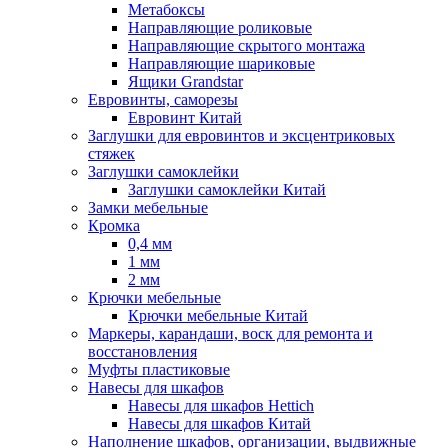
Метабоксы
Направляющие роликовые
Направляющие скрытого монтажа
Направляющие шариковые
Ящики Grandstar
Евровинты, саморезы
Евровинт Китай
Заглушки для евровинтов и эксцентриковых
стяжек
Заглушки самоклейки
Заглушки самоклейки Китай
Замки мебельные
Кромка
0,4 мм
1 мм
2 мм
Крючки мебельные
Крючки мебельные Китай
Маркеры, карандаши, воск для ремонта и
восстановления
Муфты пластиковые
Навесы для шкафов
Навесы для шкафов Hettich
Навесы для шкафов Китай
Наполнение шкафов, организации, выдвижные