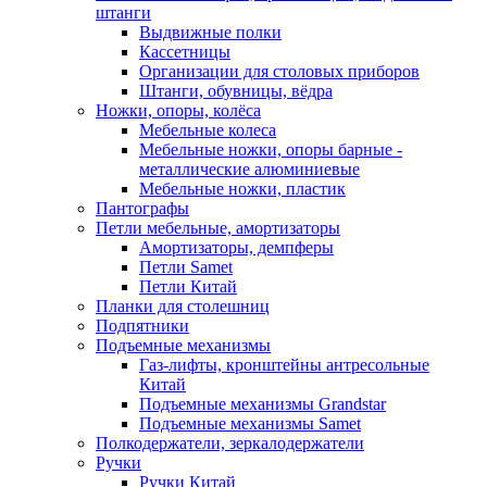
штанги
Выдвижные полки
Кассетницы
Организации для столовых приборов
Штанги, обувницы, вёдра
Ножки, опоры, колёса
Мебельные колеса
Мебельные ножки, опоры барные -
металлические алюминиевые
Мебельные ножки, пластик
Пантографы
Петли мебельные, амортизаторы
Амортизаторы, демпферы
Петли Samet
Петли Китай
Планки для столешниц
Подпятники
Подъемные механизмы
Газ-лифты, кронштейны антресольные
Китай
Подъемные механизмы Grandstar
Подъемные механизмы Samet
Полкодержатели, зеркалодержатели
Ручки
Ручки Китай