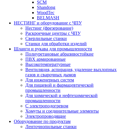
SCM
Shandong
WoodTec
BELMASH
НЕСТИНГ и оборудование с ЧПУ
Нестинг (фрезерование)
Раскроечные центры с ЧПУ
Сверлильные станки
Станки для обработки изделий
Шланги и рукава для промышленности
Полиуретановые абразивостойкие
ПВХ армированные
Высокотемпературные
Вентиляция, аспирация, удаление выхлопных
газов и сварочных дымов
Для инженерных систем
Для пищевой и фармацевтической
промышленности
Для химической и нефтехимической
промышленности
С электроподогревом
Хомуты и соединительные элементы
Электропроводящие
Оборудование по продуктам
Ленточнопильные станки