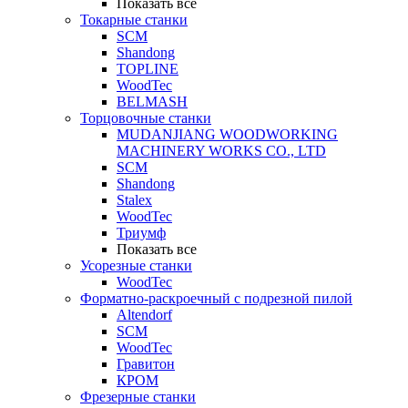
Показать все
Токарные станки
SCM
Shandong
TOPLINE
WoodTec
BELMASH
Торцовочные станки
MUDANJIANG WOODWORKING
MACHINERY WORKS CO., LTD
SCM
Shandong
Stalex
WoodTec
Триумф
Показать все
Усорезные станки
WoodTec
Форматно-раскроечный с подрезной пилой
Altendorf
SCM
WoodTec
Гравитон
КРОМ
Фрезерные станки