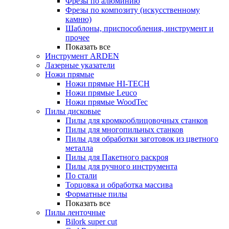
Фрезы по алюминию
Фрезы по композиту (искусственному
камню)
Шаблоны, приспособления, инструмент и
прочее
Показать все
Инструмент ARDEN
Лазерные указатели
Ножи прямые
Ножи прямые HI-TECH
Ножи прямые Leuco
Ножи прямые WoodTec
Пилы дисковые
Пилы для кромкооблицовочных станков
Пилы для многопильных станков
Пилы для обработки заготовок из цветного
металла
Пилы для Пакетного раскроя
Пилы для ручного инструмента
По стали
Торцовка и обработка массива
Форматные пилы
Показать все
Пилы ленточные
Bilork super cut