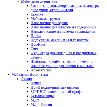
Мебельная фурнитура
Замки, защелки, амортизаторы, демпферы,
доводчики, ограничители
Кромка
Мебельные ручки
Наполнение для кухни
Наполнение для шкафов и гардеробных
Направляющие и системы выдвижения
Петли
Подъёмные механизмы и газлифты
Профиль
Свет
Фурнитура для складных и раздвижных
дверей
Шаблоны, крепёж, заглушки и мелкие
комплектующие для сборки и монтажа
Показать все
Мебельная фурнитура
Акция
Hettich
Huwil подъемные механизмы
SCHUCO алюминиевый профиль
Бутылочницы
МДФ
МДФ Россия