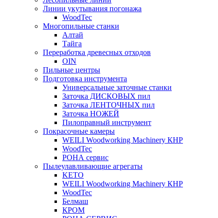
Линии укутывания погонажа
WoodTec
Многопильные станки
Алтай
Тайга
Переработка древесных отходов
OIN
Пильные центры
Подготовка инструмента
Универсальные заточные станки
Заточка ДИСКОВЫХ пил
Заточка ЛЕНТОЧНЫХ пил
Заточка НОЖЕЙ
Пилоправный инструмент
Покрасочные камеры
WEILI Woodworking Machinery КНР
WoodTec
РОНА сервис
Пылеулавливающие агрегаты
KETO
WEILI Woodworking Machinery КНР
WoodTec
Белмаш
КРОМ