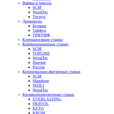
Ваймы и прессы
SCM
WoodTec
Тигруп
Дровоколы
Белмаш
Тайфун
ТРИУМФ
Клеенаносящие станки
Комбинированные станки
SCM
TOPLINE
WoodTec
Прочие
Россия
Копировально-фрезерные станки
SCM
Shandong
WEILI
WoodTec
Кромкооблицовочные станки
EVERLASTING
FRAVOL
KETO
KROM