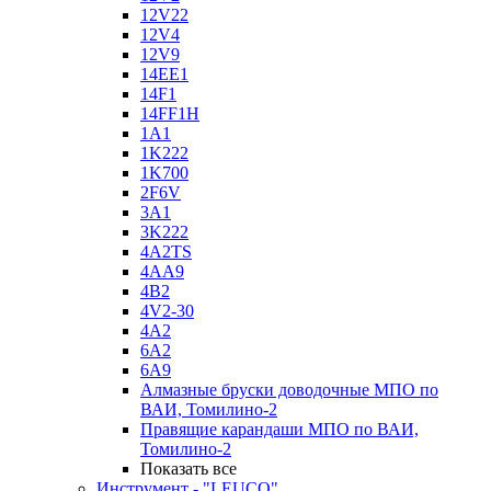
12V22
12V4
12V9
14EE1
14F1
14FF1H
1A1
1K222
1K700
2F6V
3A1
3K222
4A2TS
4AA9
4B2
4V2-30
4А2
6A2
6A9
Алмазные бруски доводочные МПО по
ВАИ, Томилино-2
Правящие карандаши МПО по ВАИ,
Томилино-2
Показать все
Инструмент - "LEUCO"