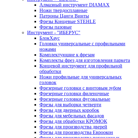
Алмазный инструмент DIAMAX
Ножи твердосплавные
Патроны Цанги Винты
Фрезы Концевые STEHLE
Фрезы пазовые
Инструмент - "ИБЕРУС"
БлокХаус
Головки универсальные с профильными
ножами
Комплектующие к фрезам
Комплекты фрез для изготовления паркета
Концевой инструмент для профильной
обработки
Ножи профильные для универсальных
головок
Фрезерные головки с винтовым зубом
Фрезерные головки филеночные
Фрезерные головки фуговальные
Фрезы для выборки четверти
Фрезы для дверных коробок
Фрезы для мебельных фасадов
Фрезы для обработки КРОМОК
Фрезы для производства дверей
Фрезы для производства Евроокон
Фрезы для производства погонажных