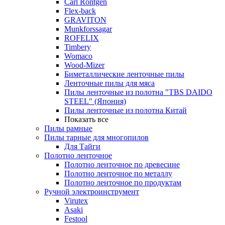
Carl Rontgen
Flex-back
GRAVITON
Munkforssagar
ROFELIX
Timbery
Womaco
Wood-Mizer
Биметаллические ленточные пилы
Ленточные пилы для мяса
Пилы ленточные из полотна "TBS DAIDO
STEEL" (Япония)
Пилы ленточные из полотна Китай
Показать все
Пилы рамные
Пилы тарные для многопилов
Для Тайги
Полотно ленточное
Полотно ленточное по древесине
Полотно ленточное по металлу
Полотно ленточное по продуктам
Ручной электроинструмент
Virutex
Asaki
Festool