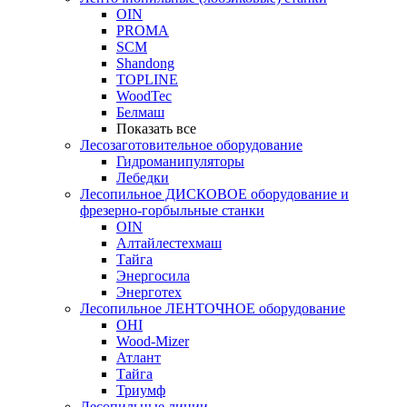
OIN
PROMA
SCM
Shandong
TOPLINE
WoodTec
Белмаш
Показать все
Лесозаготовительное оборудование
Гидроманипуляторы
Лебедки
Лесопильное ДИСКОВОЕ оборудование и
фрезерно-горбыльные станки
OIN
Алтайлестехмаш
Тайга
Энергосила
Энерготех
Лесопильное ЛЕНТОЧНОЕ оборудование
OHI
Wood-Mizer
Атлант
Тайга
Триумф
Лесопильные линии