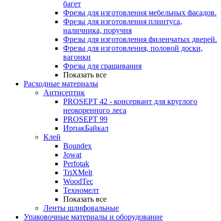
багет
Фрезы для изготовления мебельных фасадов.
Фрезы для изготовления плинтуса,
наличника, поручня
Фрезы для изготовления филенчатых дверей.
Фрезы для изготовления, половой доски,
вагонки
Фрезы для сращивания
Показать все
Расходные материалы
Антисептик
PROSEPT 42 - консервант для круглого
неокоренного леса
PROSEPT 99
ИрпакБайкал
Клей
Boundex
Jowat
Perfotak
TriXMelt
WoodTec
Техномелт
Показать все
Ленты шлифовальные
Упаковочные материалы и оборудование