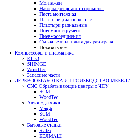
Монтажки
Наборы для ремонта проколов
Паста монтажная
Пластыри диагональные
Пластыри радиальные
Пневмоинструмент
Пневмосоединения
Сырая резина, плита для разогрева
Показать все
Компрессоры и пневматика
KITO
SHIMGE
WoodTec
Запасные части
ДЕРЕВООБРАБОТКА И ПРОИЗВОДСТВО МЕБЕЛИ
CNC Обрабатывающие центры с ЧПУ
SCM
WoodTec
Автоподатчики
Maggi
SCM
WoodTec
Бытовые станки
Stalex
БЕЛМАШ