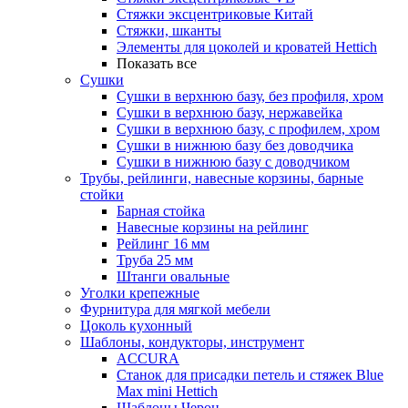
Стяжки эксцентриковые Китай
Стяжки, шканты
Элементы для цоколей и кроватей Hettich
Показать все
Сушки
Сушки в верхнюю базу, без профиля, хром
Сушки в верхнюю базу, нержавейка
Сушки в верхнюю базу, с профилем, хром
Сушки в нижнюю базу без доводчика
Сушки в нижнюю базу с доводчиком
Трубы, рейлинги, навесные корзины, барные
стойки
Барная стойка
Навесные корзины на рейлинг
Рейлинг 16 мм
Труба 25 мм
Штанги овальные
Уголки крепежные
Фурнитура для мягкой мебели
Цоколь кухонный
Шаблоны, кондукторы, инструмент
ACCURA
Станок для присадки петель и стяжек Blue
Max mini Hettich
Шаблоны Черон