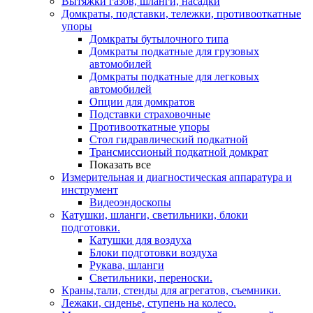
Вытяжки газов, шланги, насадки
Домкраты, подставки, тележки, противооткатные
упоры
Домкраты бутылочного типа
Домкраты подкатные для грузовых
автомобилей
Домкраты подкатные для легковых
автомобилей
Опции для домкратов
Подставки страховочные
Противооткатные упоры
Стол гидравлический подкатной
Трансмиссионый подкатной домкрат
Показать все
Измерительная и диагностическая аппаратура и
инструмент
Видеоэндоскопы
Катушки, шланги, светильники, блоки
подготовки.
Катушки для воздуха
Блоки подготовки воздуха
Рукава, шланги
Светильники, переноски.
Краны,тали, стенды для агрегатов, съемники.
Лежаки, сиденье, ступень на колесо.