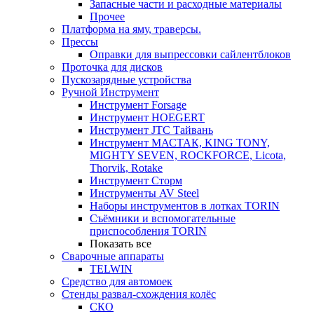
Запасные части и расходные материалы
Прочее
Платформа на яму, траверсы.
Прессы
Оправки для выпрессовки сайлентблоков
Проточка для дисков
Пускозарядные устройства
Ручной Инструмент
Инструмент Forsage
Инструмент HOEGERT
Инструмент JTC Тайвань
Инструмент МАСТАК, KING TONY,
MIGHTY SEVEN, ROCKFORCE, Licota,
Thorvik, Rotake
Инструмент Сторм
Инструменты AV Steel
Наборы инструментов в лотках TORIN
Съёмники и вспомогательные
приспособления TORIN
Показать все
Сварочные аппараты
TELWIN
Средство для автомоек
Стенды развал-схождения колёс
СКО