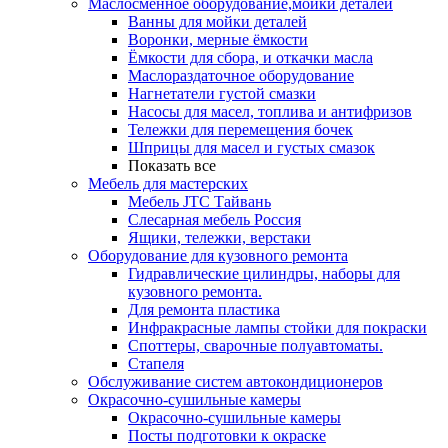
Маслосменное оборудование,мойки деталей
Ванны для мойки деталей
Воронки, мерные ёмкости
Ёмкости для сбора, и откачки масла
Маслораздаточное оборудование
Нагнетатели густой смазки
Насосы для масел, топлива и антифризов
Тележки для перемещения бочек
Шприцы для масел и густых смазок
Показать все
Мебель для мастерских
Мебель JTC Тайвань
Слесарная мебель Россия
Ящики, тележки, верстаки
Оборудование для кузовного ремонта
Гидравлические цилиндры, наборы для
кузовного ремонта.
Для ремонта пластика
Инфракрасные лампы стойки для покраски
Споттеры, сварочные полуавтоматы.
Стапеля
Обслуживание систем автокондиционеров
Окрасочно-сушильные камеры
Окрасочно-сушильные камеры
Посты подготовки к окраске