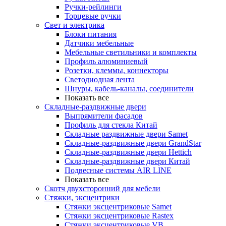
Ручки-рейлинги
Торцевые ручки
Свет и электрика
Блоки питания
Датчики мебельные
Мебельные светильники и комплекты
Профиль алюминиевый
Розетки, клеммы, коннекторы
Светодиодная лента
Шнуры, кабель-каналы, соединители
Показать все
Складные-раздвижные двери
Выпрямители фасадов
Профиль для стекла Китай
Складные раздвижные двери Samet
Складные-раздвижные двери GrandStar
Складные-раздвижные двери Hettich
Складные-раздвижные двери Китай
Подвесные системы AIR LINE
Показать все
Скотч двухсторонний для мебели
Стяжки, эксцентрики
Cтяжки эксцентриковые Samet
Стяжки эксцентриковые Rastex
Стяжки эксцентриковые VB