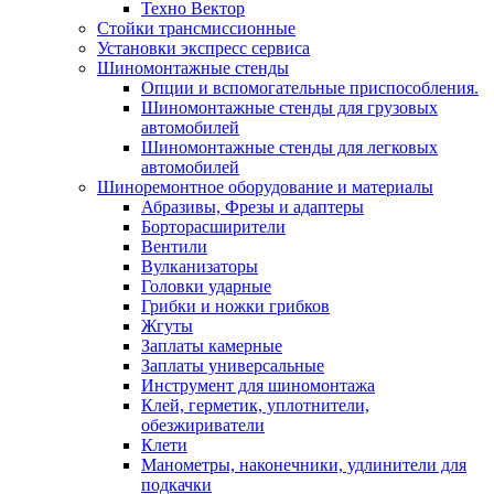
Техно Вектор
Стойки трансмиссионные
Установки экспресс сервиса
Шиномонтажные стенды
Опции и вспомогательные приспособления.
Шиномонтажные стенды для грузовых
автомобилей
Шиномонтажные стенды для легковых
автомобилей
Шиноремонтное оборудование и материалы
Абразивы, Фрезы и адаптеры
Борторасширители
Вентили
Вулканизаторы
Головки ударные
Грибки и ножки грибков
Жгуты
Заплаты камерные
Заплаты универсальные
Инструмент для шиномонтажа
Клей, герметик, уплотнители,
обезжириватели
Клети
Манометры, наконечники, удлинители для
подкачки