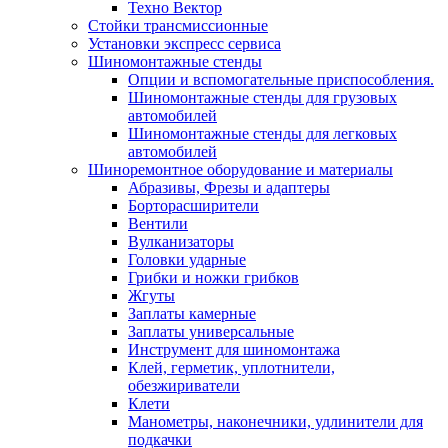
Техно Вектор
Стойки трансмиссионные
Установки экспресс сервиса
Шиномонтажные стенды
Опции и вспомогательные приспособления.
Шиномонтажные стенды для грузовых
автомобилей
Шиномонтажные стенды для легковых
автомобилей
Шиноремонтное оборудование и материалы
Абразивы, Фрезы и адаптеры
Борторасширители
Вентили
Вулканизаторы
Головки ударные
Грибки и ножки грибков
Жгуты
Заплаты камерные
Заплаты универсальные
Инструмент для шиномонтажа
Клей, герметик, уплотнители,
обезжириватели
Клети
Манометры, наконечники, удлинители для
подкачки