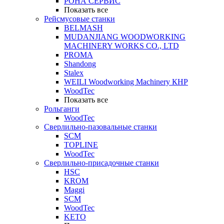
РОНА СЕРВИС
Показать все
Рейсмусовые станки
BELMASH
MUDANJIANG WOODWORKING
MACHINERY WORKS CO., LTD
PROMA
Shandong
Stalex
WEILI Woodworking Machinery КНР
WoodTec
Показать все
Рольганги
WoodTec
Сверлильно-пазовальные станки
SCM
TOPLINE
WoodTec
Сверлильно-присадочные станки
HSC
KROM
Maggi
SCM
WoodTec
KETO