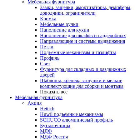
Мебельная фурнитура
Замки, защелки, амортизаторы, демпферы,
доводчики, ограничители
Кромка
Мебельные ручки
Наполнение для кухни
Наполнение для шкафов и гардеробных
Направляющие и системы выдвижения
Петли
Подъёмные механизмы и газлифты
Профиль
Свет
Фурнитура для складных и раздвижных
дверей
Шаблоны, крепёж, заглушки и мелкие
комплектующие для сборки и монтажа
Показать все
Мебельная фурнитура
Акция
Hettich
Huwil подъемные механизмы
SCHUCO алюминиевый профиль
Бутылочницы
МДФ
МДФ Россия