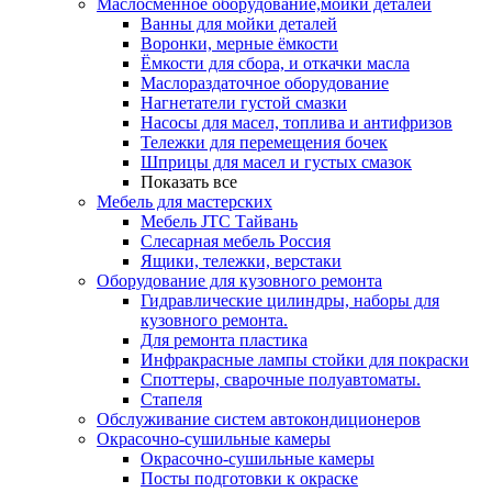
Маслосменное оборудование,мойки деталей
Ванны для мойки деталей
Воронки, мерные ёмкости
Ёмкости для сбора, и откачки масла
Маслораздаточное оборудование
Нагнетатели густой смазки
Насосы для масел, топлива и антифризов
Тележки для перемещения бочек
Шприцы для масел и густых смазок
Показать все
Мебель для мастерских
Мебель JTC Тайвань
Слесарная мебель Россия
Ящики, тележки, верстаки
Оборудование для кузовного ремонта
Гидравлические цилиндры, наборы для
кузовного ремонта.
Для ремонта пластика
Инфракрасные лампы стойки для покраски
Споттеры, сварочные полуавтоматы.
Стапеля
Обслуживание систем автокондиционеров
Окрасочно-сушильные камеры
Окрасочно-сушильные камеры
Посты подготовки к окраске