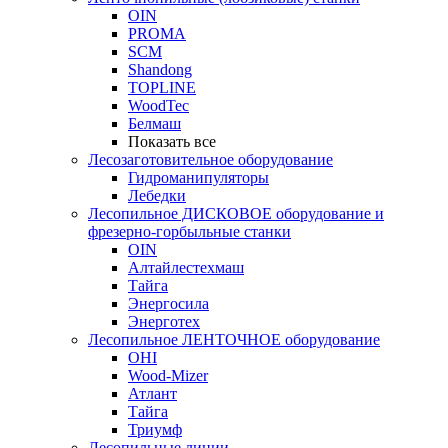
OIN
PROMA
SCM
Shandong
TOPLINE
WoodTec
Белмаш
Показать все
Лесозаготовительное оборудование
Гидроманипуляторы
Лебедки
Лесопильное ДИСКОВОЕ оборудование и
фрезерно-горбыльные станки
OIN
Алтайлестехмаш
Тайга
Энергосила
Энерготех
Лесопильное ЛЕНТОЧНОЕ оборудование
OHI
Wood-Mizer
Атлант
Тайга
Триумф
Лесопильные линии