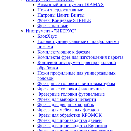
Алмазный инструмент DIAMAX
Ножи твердосплавные
Патроны Цанги Винты
Фрезы Концевые STEHLE
Фрезы пазовые
Инструмент - "ИБЕРУС"
БлокХаус
Головки универсальные с профильными
ножами
Комплектующие к фрезам
Комплекты фрез для изготовления паркета
Концевой инструмент для профильной
обработки
Ножи профильные для универсальных
головок
Фрезерные головки с винтовым зубом
Фрезерные головки филеночные
Фрезерные головки фуговальные
Фрезы для выборки четверти
Фрезы для дверных коробок
Фрезы для мебельных фасадов
Фрезы для обработки КРОМОК
Фрезы для производства дверей
Фрезы для производства Евроокон
Фрезы для производства погонажных