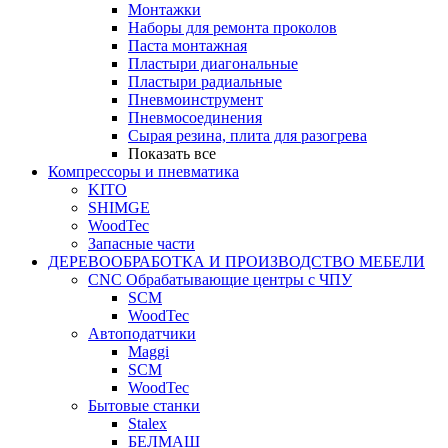
Монтажки
Наборы для ремонта проколов
Паста монтажная
Пластыри диагональные
Пластыри радиальные
Пневмоинструмент
Пневмосоединения
Сырая резина, плита для разогрева
Показать все
Компрессоры и пневматика
KITO
SHIMGE
WoodTec
Запасные части
ДЕРЕВООБРАБОТКА И ПРОИЗВОДСТВО МЕБЕЛИ
CNC Обрабатывающие центры с ЧПУ
SCM
WoodTec
Автоподатчики
Maggi
SCM
WoodTec
Бытовые станки
Stalex
БЕЛМАШ