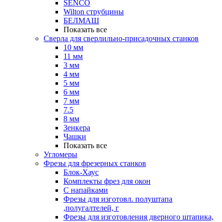
SENCO
Wilton струбцины
БЕЛМАШ
Показать все
Сверла для сверлильно-присадочных станков
10 мм
11 мм
3 мм
4 мм
5 мм
6 мм
7 мм
7.5
8 мм
Зенкера
Чашки
Показать все
Угломеры
Фрезы для фрезерных станков
Блок-Хаус
Комплекты фрез для окон
С напайками
Фрезы для изготовл. полуштапа
,полугалтелей, г
Фрезы для изготовления дверного штапика,