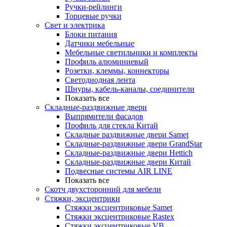
Ручки-рейлинги
Торцевые ручки
Свет и электрика
Блоки питания
Датчики мебельные
Мебельные светильники и комплекты
Профиль алюминиевый
Розетки, клеммы, коннекторы
Светодиодная лента
Шнуры, кабель-каналы, соединители
Показать все
Складные-раздвижные двери
Выпрямители фасадов
Профиль для стекла Китай
Складные раздвижные двери Samet
Складные-раздвижные двери GrandStar
Складные-раздвижные двери Hettich
Складные-раздвижные двери Китай
Подвесные системы AIR LINE
Показать все
Скотч двухсторонний для мебели
Стяжки, эксцентрики
Cтяжки эксцентриковые Samet
Стяжки эксцентриковые Rastex
Стяжки эксцентриковые VB