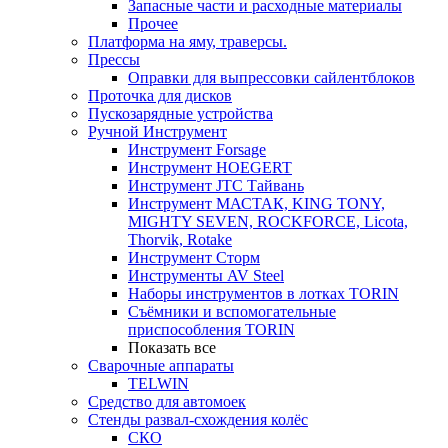
Запасные части и расходные материалы
Прочее
Платформа на яму, траверсы.
Прессы
Оправки для выпрессовки сайлентблоков
Проточка для дисков
Пускозарядные устройства
Ручной Инструмент
Инструмент Forsage
Инструмент HOEGERT
Инструмент JTC Тайвань
Инструмент МАСТАК, KING TONY,
MIGHTY SEVEN, ROCKFORCE, Licota,
Thorvik, Rotake
Инструмент Сторм
Инструменты AV Steel
Наборы инструментов в лотках TORIN
Съёмники и вспомогательные
приспособления TORIN
Показать все
Сварочные аппараты
TELWIN
Средство для автомоек
Стенды развал-схождения колёс
СКО