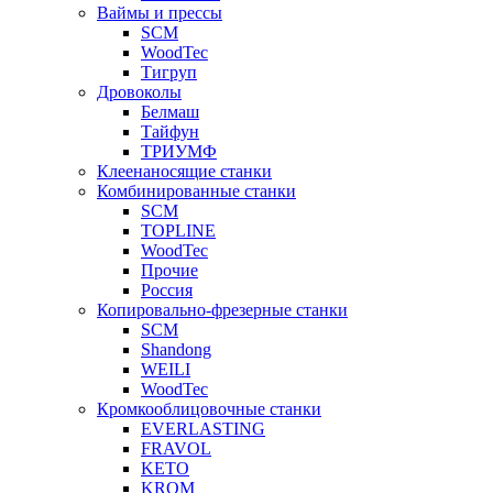
Ваймы и прессы
SCM
WoodTec
Тигруп
Дровоколы
Белмаш
Тайфун
ТРИУМФ
Клеенаносящие станки
Комбинированные станки
SCM
TOPLINE
WoodTec
Прочие
Россия
Копировально-фрезерные станки
SCM
Shandong
WEILI
WoodTec
Кромкооблицовочные станки
EVERLASTING
FRAVOL
KETO
KROM