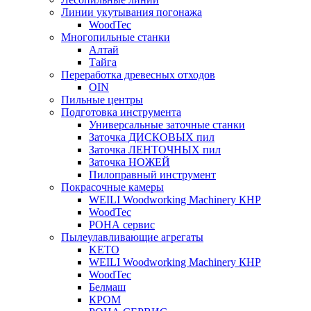
Линии укутывания погонажа
WoodTec
Многопильные станки
Алтай
Тайга
Переработка древесных отходов
OIN
Пильные центры
Подготовка инструмента
Универсальные заточные станки
Заточка ДИСКОВЫХ пил
Заточка ЛЕНТОЧНЫХ пил
Заточка НОЖЕЙ
Пилоправный инструмент
Покрасочные камеры
WEILI Woodworking Machinery КНР
WoodTec
РОНА сервис
Пылеулавливающие агрегаты
KETO
WEILI Woodworking Machinery КНР
WoodTec
Белмаш
КРОМ