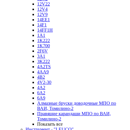
12V22
12V4
12V9
14EE1
14F1
14FF1H
1A1
1K222
1K700
2F6V
3A1
3K222
4A2TS
4AA9
4B2
4V2-30
4А2
6A2
6A9
Алмазные бруски доводочные МПО по
ВАИ, Томилино-2
Правящие карандаши МПО по ВАИ,
Томилино-2
Показать все
Инструмент - "LEUCO"