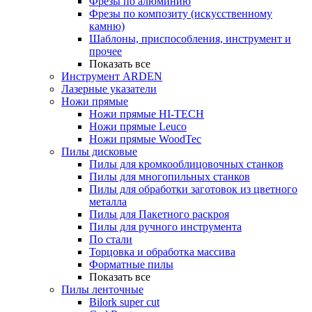
Фрезы по алюминию
Фрезы по композиту (искусственному
камню)
Шаблоны, приспособления, инструмент и
прочее
Показать все
Инструмент ARDEN
Лазерные указатели
Ножи прямые
Ножи прямые HI-TECH
Ножи прямые Leuco
Ножи прямые WoodTec
Пилы дисковые
Пилы для кромкооблицовочных станков
Пилы для многопильных станков
Пилы для обработки заготовок из цветного
металла
Пилы для Пакетного раскроя
Пилы для ручного инструмента
По стали
Торцовка и обработка массива
Форматные пилы
Показать все
Пилы ленточные
Bilork super cut