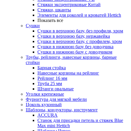
Стяжки эксцентриковые Китай
Стяжки, шканты
Элементы для цоколей и кроватей Hettich
Показать все
Сушки
Сушки в верхнюю базу, без профиля, хром
Сушки в верхнюю базу, нержавейка
Сушки в верхнюю базу, с профилем, хром
Сушки в нижнюю базу без доводчика
Сушки в нижнюю базу с доводчиком
Трубы, рейлинги, навесные корзины, барные
стойки
Барная стойка
Навесные корзины на рейлинг
Рейлинг 16 мм
Труба 25 мм
Штанги овальные
Уголки крепежные
Фурнитура для мягкой мебели
Цоколь кухонный
Шаблоны, кондукторы, инструмент
ACCURA
Станок для присадки петель и стяжек Blue
Max mini Hettich
Шаблоны Черон