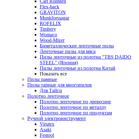
Carl Rontgen
Flex-back
GRAVITON
Munkforssagar
ROFELIX
Timbery
Womaco
Wood-Mizer
Биметаллические ленточные пилы
Ленточные пилы для мяса
Пилы ленточные из полотна "TBS DAIDO
STEEL" (Япония)
Пилы ленточные из полотна Китай
Показать все
Пилы рамные
Пилы тарные для многопилов
Для Тайги
Полотно ленточное
Полотно ленточное по древесине
Полотно ленточное по металлу
Полотно ленточное по продуктам
Ручной электроинструмент
Virutex
Asaki
Festool