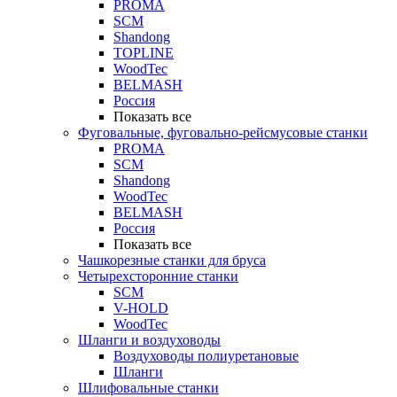
PROMA
SCM
Shandong
TOPLINE
WoodTec
BELMASH
Россия
Показать все
Фуговальные, фуговально-рейсмусовые станки
PROMA
SCM
Shandong
WoodTec
BELMASH
Россия
Показать все
Чашкорезные станки для бруса
Четырехсторонние станки
SCM
V-HOLD
WoodTec
Шланги и воздуховоды
Воздуховоды полиуретановые
Шланги
Шлифовальные станки