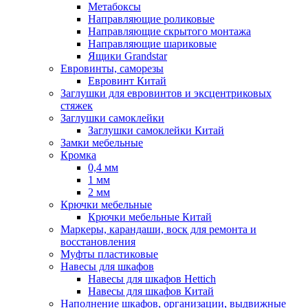
Метабоксы
Направляющие роликовые
Направляющие скрытого монтажа
Направляющие шариковые
Ящики Grandstar
Евровинты, саморезы
Евровинт Китай
Заглушки для евровинтов и эксцентриковых
стяжек
Заглушки самоклейки
Заглушки самоклейки Китай
Замки мебельные
Кромка
0,4 мм
1 мм
2 мм
Крючки мебельные
Крючки мебельные Китай
Маркеры, карандаши, воск для ремонта и
восстановления
Муфты пластиковые
Навесы для шкафов
Навесы для шкафов Hettich
Навесы для шкафов Китай
Наполнение шкафов, организации, выдвижные