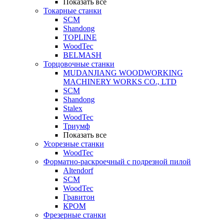
Показать все
Токарные станки
SCM
Shandong
TOPLINE
WoodTec
BELMASH
Торцовочные станки
MUDANJIANG WOODWORKING
MACHINERY WORKS CO., LTD
SCM
Shandong
Stalex
WoodTec
Триумф
Показать все
Усорезные станки
WoodTec
Форматно-раскроечный с подрезной пилой
Altendorf
SCM
WoodTec
Гравитон
КРОМ
Фрезерные станки