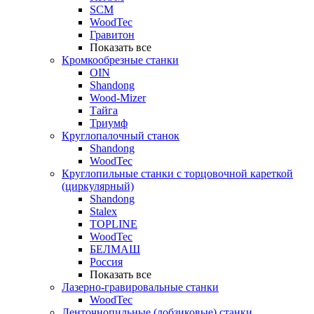
SCM
WoodTec
Гравитон
Показать все
Кромкообрезные станки
OIN
Shandong
Wood-Mizer
Тайга
Триумф
Круглопалочный станок
Shandong
WoodTec
Круглопильные станки с торцовочной кареткой
(циркулярный)
Shandong
Stalex
TOPLINE
WoodTec
БЕЛМАШ
Россия
Показать все
Лазерно-гравировальные станки
WoodTec
Ленточнопильные (лобзиковые) станки