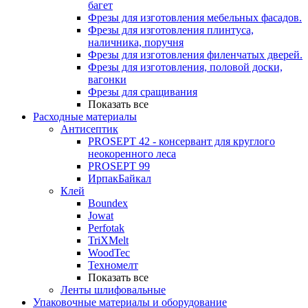
багет
Фрезы для изготовления мебельных фасадов.
Фрезы для изготовления плинтуса,
наличника, поручня
Фрезы для изготовления филенчатых дверей.
Фрезы для изготовления, половой доски,
вагонки
Фрезы для сращивания
Показать все
Расходные материалы
Антисептик
PROSEPT 42 - консервант для круглого
неокоренного леса
PROSEPT 99
ИрпакБайкал
Клей
Boundex
Jowat
Perfotak
TriXMelt
WoodTec
Техномелт
Показать все
Ленты шлифовальные
Упаковочные материалы и оборудование