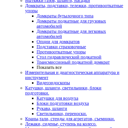
Вытяжки газов, шланги, насадки
Домкраты, подставки, тележки, противооткатные
упоры
Домкраты бутылочного типа
Домкраты подкатные для грузовых
автомобилей
Домкраты подкатные для легковых
автомобилей
Опции для домкратов
Подставки страховочные
Противооткатные упоры
Стол гидравлический подкатной
Трансмиссионый подкатной домкрат
Показать все
Измерительная и диагностическая аппаратура и
инструмент
Видеоэндоскопы
Катушки, шланги, светильники, блоки
подготовки.
Катушки для воздуха
Блоки подготовки воздуха
Рукава, шланги
Светильники, переноски.
Краны,тали, стенды для агрегатов, съемники.
Лежаки, сиденье, ступень на колесо.