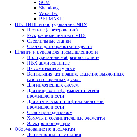
SCM
Shandong
WoodTec
BELMASH
НЕСТИНГ и оборудование с ЧПУ
Нестинг (фрезерование)
Раскроечные центры с ЧПУ
Сверлильные станки
Станки для обработки изделий
Шланги и рукава для промышленности
Полиуретановые абразивостойкие
ПВХ армированные
Высокотемпературные
Вентиляция, аспирация, удаление выхлопных
газов и сварочных дымов
Для инженерных систем
Для пищевой и фармацевтической
промышленности
Для химической и нефтехимической
промышленности
С электроподогревом
Хомуты и соединительные элементы
Электропроводящие
Оборудование по продуктам
Ленточнопильные станки