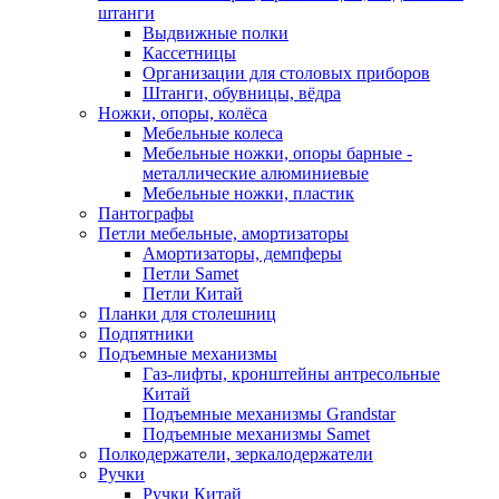
штанги
Выдвижные полки
Кассетницы
Организации для столовых приборов
Штанги, обувницы, вёдра
Ножки, опоры, колёса
Мебельные колеса
Мебельные ножки, опоры барные -
металлические алюминиевые
Мебельные ножки, пластик
Пантографы
Петли мебельные, амортизаторы
Амортизаторы, демпферы
Петли Samet
Петли Китай
Планки для столешниц
Подпятники
Подъемные механизмы
Газ-лифты, кронштейны антресольные
Китай
Подъемные механизмы Grandstar
Подъемные механизмы Samet
Полкодержатели, зеркалодержатели
Ручки
Ручки Китай