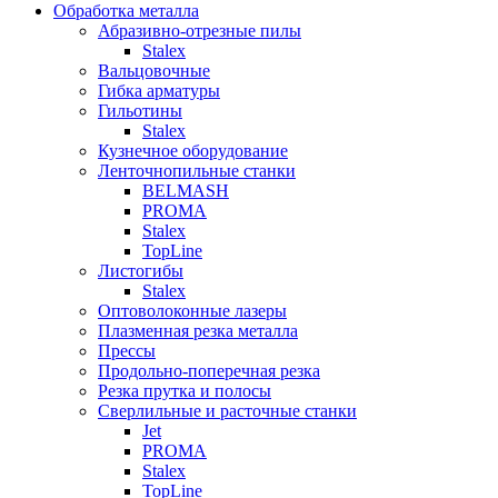
Обработка металла
Абразивно-отрезные пилы
Stalex
Вальцовочные
Гибка арматуры
Гильотины
Stalex
Кузнечное оборудование
Ленточнопильные станки
BELMASH
PROMA
Stalex
TopLine
Листогибы
Stalex
Оптоволоконные лазеры
Плазменная резка металла
Прессы
Продольно-поперечная резка
Резка прутка и полосы
Сверлильные и расточные станки
Jet
PROMA
Stalex
TopLine