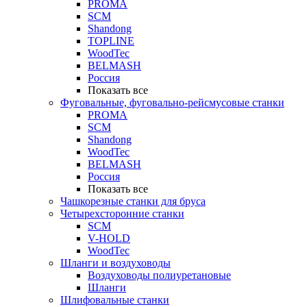
PROMA
SCM
Shandong
TOPLINE
WoodTec
BELMASH
Россия
Показать все
Фуговальные, фуговально-рейсмусовые станки
PROMA
SCM
Shandong
WoodTec
BELMASH
Россия
Показать все
Чашкорезные станки для бруса
Четырехсторонние станки
SCM
V-HOLD
WoodTec
Шланги и воздуховоды
Воздуховоды полиуретановые
Шланги
Шлифовальные станки