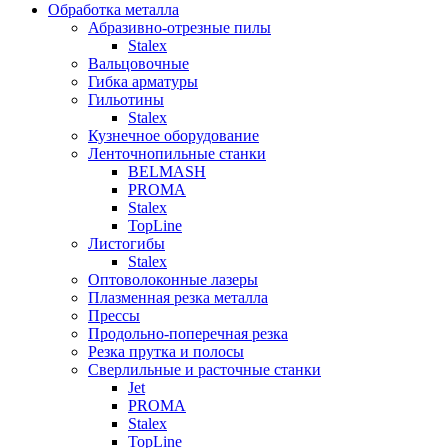
Обработка металла
Абразивно-отрезные пилы
Stalex
Вальцовочные
Гибка арматуры
Гильотины
Stalex
Кузнечное оборудование
Ленточнопильные станки
BELMASH
PROMA
Stalex
TopLine
Листогибы
Stalex
Оптоволоконные лазеры
Плазменная резка металла
Прессы
Продольно-поперечная резка
Резка прутка и полосы
Сверлильные и расточные станки
Jet
PROMA
Stalex
TopLine