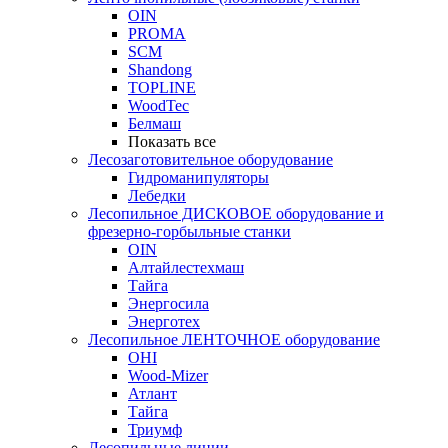
OIN
PROMA
SCM
Shandong
TOPLINE
WoodTec
Белмаш
Показать все
Лесозаготовительное оборудование
Гидроманипуляторы
Лебедки
Лесопильное ДИСКОВОЕ оборудование и
фрезерно-горбыльные станки
OIN
Алтайлестехмаш
Тайга
Энергосила
Энерготех
Лесопильное ЛЕНТОЧНОЕ оборудование
OHI
Wood-Mizer
Атлант
Тайга
Триумф
Лесопильные линии