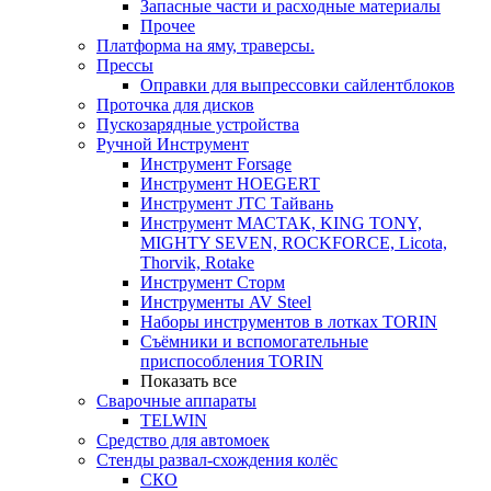
Запасные части и расходные материалы
Прочее
Платформа на яму, траверсы.
Прессы
Оправки для выпрессовки сайлентблоков
Проточка для дисков
Пускозарядные устройства
Ручной Инструмент
Инструмент Forsage
Инструмент HOEGERT
Инструмент JTC Тайвань
Инструмент МАСТАК, KING TONY,
MIGHTY SEVEN, ROCKFORCE, Licota,
Thorvik, Rotake
Инструмент Сторм
Инструменты AV Steel
Наборы инструментов в лотках TORIN
Съёмники и вспомогательные
приспособления TORIN
Показать все
Сварочные аппараты
TELWIN
Средство для автомоек
Стенды развал-схождения колёс
СКО