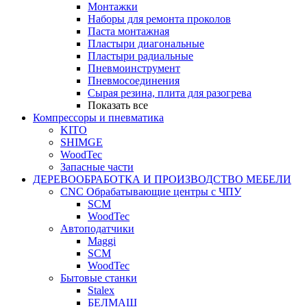
Монтажки
Наборы для ремонта проколов
Паста монтажная
Пластыри диагональные
Пластыри радиальные
Пневмоинструмент
Пневмосоединения
Сырая резина, плита для разогрева
Показать все
Компрессоры и пневматика
KITO
SHIMGE
WoodTec
Запасные части
ДЕРЕВООБРАБОТКА И ПРОИЗВОДСТВО МЕБЕЛИ
CNC Обрабатывающие центры с ЧПУ
SCM
WoodTec
Автоподатчики
Maggi
SCM
WoodTec
Бытовые станки
Stalex
БЕЛМАШ