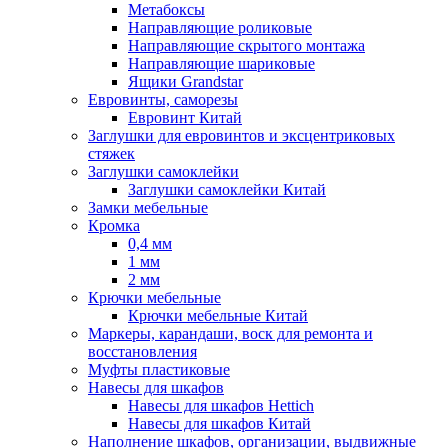
Метабоксы
Направляющие роликовые
Направляющие скрытого монтажа
Направляющие шариковые
Ящики Grandstar
Евровинты, саморезы
Евровинт Китай
Заглушки для евровинтов и эксцентриковых
стяжек
Заглушки самоклейки
Заглушки самоклейки Китай
Замки мебельные
Кромка
0,4 мм
1 мм
2 мм
Крючки мебельные
Крючки мебельные Китай
Маркеры, карандаши, воск для ремонта и
восстановления
Муфты пластиковые
Навесы для шкафов
Навесы для шкафов Hettich
Навесы для шкафов Китай
Наполнение шкафов, организации, выдвижные