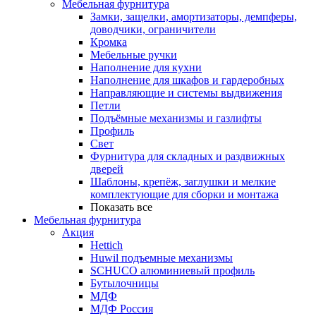
Мебельная фурнитура
Замки, защелки, амортизаторы, демпферы,
доводчики, ограничители
Кромка
Мебельные ручки
Наполнение для кухни
Наполнение для шкафов и гардеробных
Направляющие и системы выдвижения
Петли
Подъёмные механизмы и газлифты
Профиль
Свет
Фурнитура для складных и раздвижных
дверей
Шаблоны, крепёж, заглушки и мелкие
комплектующие для сборки и монтажа
Показать все
Мебельная фурнитура
Акция
Hettich
Huwil подъемные механизмы
SCHUCO алюминиевый профиль
Бутылочницы
МДФ
МДФ Россия