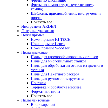
Фрезы по алюминию
Фрезы по композиту (искусственному
камню)
Шаблоны, приспособления, инструмент и
прочее
Показать все
Инструмент ARDEN
Лазерные указатели
Ножи прямые
Ножи прямые HI-TECH
Ножи прямые Leuco
Ножи прямые WoodTec
Пилы дисковые
Пилы для кромкооблицовочных станков
Пилы для многопильных станков
Пилы для обработки заготовок из цветного
металла
Пилы для Пакетного раскроя
Пилы для ручного инструмента
По стали
Торцовка и обработка массива
Форматные пилы
Показать все
Пилы ленточные
Bilork super cut