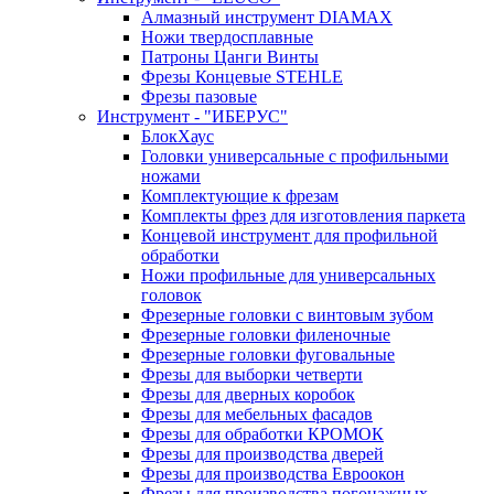
Алмазный инструмент DIAMAX
Ножи твердосплавные
Патроны Цанги Винты
Фрезы Концевые STEHLE
Фрезы пазовые
Инструмент - "ИБЕРУС"
БлокХаус
Головки универсальные с профильными
ножами
Комплектующие к фрезам
Комплекты фрез для изготовления паркета
Концевой инструмент для профильной
обработки
Ножи профильные для универсальных
головок
Фрезерные головки с винтовым зубом
Фрезерные головки филеночные
Фрезерные головки фуговальные
Фрезы для выборки четверти
Фрезы для дверных коробок
Фрезы для мебельных фасадов
Фрезы для обработки КРОМОК
Фрезы для производства дверей
Фрезы для производства Евроокон
Фрезы для производства погонажных