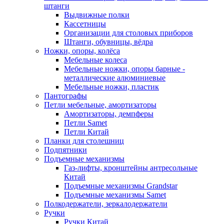
штанги
Выдвижные полки
Кассетницы
Организации для столовых приборов
Штанги, обувницы, вёдра
Ножки, опоры, колёса
Мебельные колеса
Мебельные ножки, опоры барные -
металлические алюминиевые
Мебельные ножки, пластик
Пантографы
Петли мебельные, амортизаторы
Амортизаторы, демпферы
Петли Samet
Петли Китай
Планки для столешниц
Подпятники
Подъемные механизмы
Газ-лифты, кронштейны антресольные
Китай
Подъемные механизмы Grandstar
Подъемные механизмы Samet
Полкодержатели, зеркалодержатели
Ручки
Ручки Китай