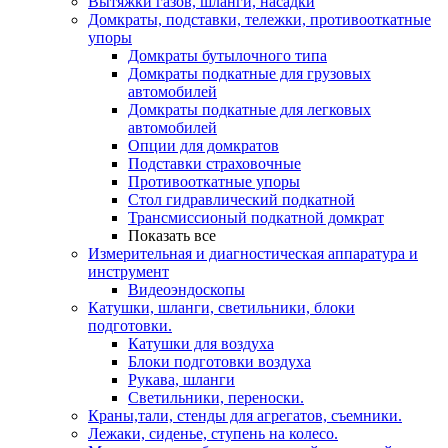
Вытяжки газов, шланги, насадки
Домкраты, подставки, тележки, противооткатные
упоры
Домкраты бутылочного типа
Домкраты подкатные для грузовых
автомобилей
Домкраты подкатные для легковых
автомобилей
Опции для домкратов
Подставки страховочные
Противооткатные упоры
Стол гидравлический подкатной
Трансмиссионый подкатной домкрат
Показать все
Измерительная и диагностическая аппаратура и
инструмент
Видеоэндоскопы
Катушки, шланги, светильники, блоки
подготовки.
Катушки для воздуха
Блоки подготовки воздуха
Рукава, шланги
Светильники, переноски.
Краны,тали, стенды для агрегатов, съемники.
Лежаки, сиденье, ступень на колесо.