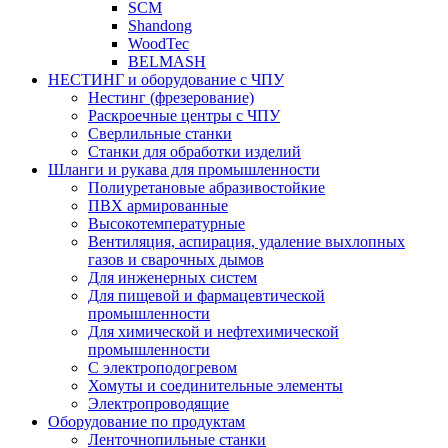
SCM
Shandong
WoodTec
BELMASH
НЕСТИНГ и оборудование с ЧПУ
Нестинг (фрезерование)
Раскроечные центры с ЧПУ
Сверлильные станки
Станки для обработки изделий
Шланги и рукава для промышленности
Полиуретановые абразивостойкие
ПВХ армированные
Высокотемпературные
Вентиляция, аспирация, удаление выхлопных
газов и сварочных дымов
Для инженерных систем
Для пищевой и фармацевтической
промышленности
Для химической и нефтехимической
промышленности
С электроподогревом
Хомуты и соединительные элементы
Электропроводящие
Оборудование по продуктам
Ленточнопильные станки