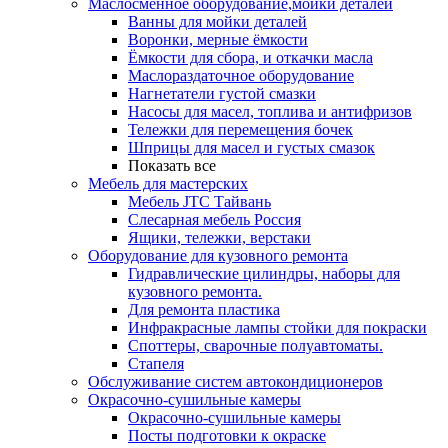
Маслосменное оборудование,мойки деталей
Ванны для мойки деталей
Воронки, мерные ёмкости
Ёмкости для сбора, и откачки масла
Маслораздаточное оборудование
Нагнетатели густой смазки
Насосы для масел, топлива и антифризов
Тележки для перемещения бочек
Шприцы для масел и густых смазок
Показать все
Мебель для мастерских
Мебель JTC Тайвань
Слесарная мебель Россия
Ящики, тележки, верстаки
Оборудование для кузовного ремонта
Гидравлические цилиндры, наборы для
кузовного ремонта.
Для ремонта пластика
Инфракрасные лампы стойки для покраски
Споттеры, сварочные полуавтоматы.
Стапеля
Обслуживание систем автокондиционеров
Окрасочно-сушильные камеры
Окрасочно-сушильные камеры
Посты подготовки к окраске