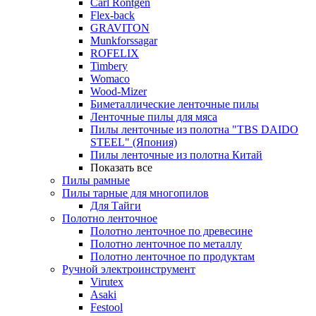
Carl Rontgen
Flex-back
GRAVITON
Munkforssagar
ROFELIX
Timbery
Womaco
Wood-Mizer
Биметаллические ленточные пилы
Ленточные пилы для мяса
Пилы ленточные из полотна "TBS DAIDO
STEEL" (Япония)
Пилы ленточные из полотна Китай
Показать все
Пилы рамные
Пилы тарные для многопилов
Для Тайги
Полотно ленточное
Полотно ленточное по древесине
Полотно ленточное по металлу
Полотно ленточное по продуктам
Ручной электроинструмент
Virutex
Asaki
Festool