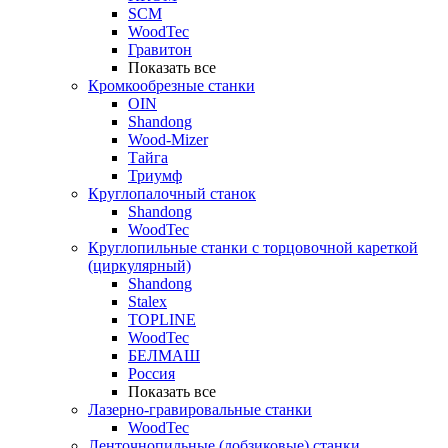
SCM
WoodTec
Гравитон
Показать все
Кромкообрезные станки
OIN
Shandong
Wood-Mizer
Тайга
Триумф
Круглопалочный станок
Shandong
WoodTec
Круглопильные станки с торцовочной кареткой
(циркулярный)
Shandong
Stalex
TOPLINE
WoodTec
БЕЛМАШ
Россия
Показать все
Лазерно-гравировальные станки
WoodTec
Ленточнопильные (лобзиковые) станки