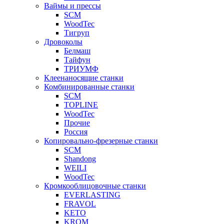
Ваймы и прессы
SCM
WoodTec
Тигруп
Дровоколы
Белмаш
Тайфун
ТРИУМФ
Клеенаносящие станки
Комбинированные станки
SCM
TOPLINE
WoodTec
Прочие
Россия
Копировально-фрезерные станки
SCM
Shandong
WEILI
WoodTec
Кромкооблицовочные станки
EVERLASTING
FRAVOL
KETO
KROM