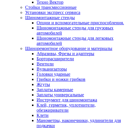
Техно Вектор
Стойки трансмиссионные
Установки экспресс сервиса
Шиномонтажные стенды
Опции и вспомогательные приспособления.
Шиномонтажные стенды для грузовых
автомобилей
Шиномонтажные стенды для легковых
автомобилей
Шиноремонтное оборудование и материалы
Абразивы, Фрезы и адаптеры
Борторасширители
Вентили
Вулканизаторы
Головки ударные
Грибки и ножки грибков
Жгуты
Заплаты камерные
Заплаты универсальные
Инструмент для шиномонтажа
Клей, герметик, уплотнители,
обезжириватели
Клети
Манометры, наконечники, удлинители для
подкачки