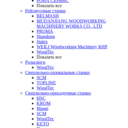
РОНА СЕРВИС
Показать все
Рейсмусовые станки
BELMASH
MUDANJIANG WOODWORKING
MACHINERY WORKS CO., LTD
PROMA
Shandong
Stalex
WEILI Woodworking Machinery КНР
WoodTec
Показать все
Рольганги
WoodTec
Сверлильно-пазовальные станки
SCM
TOPLINE
WoodTec
Сверлильно-присадочные станки
HSC
KROM
Maggi
SCM
WoodTec
KETO