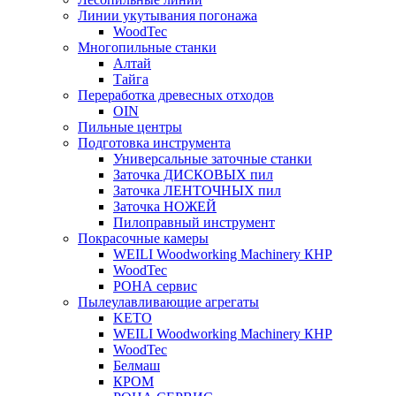
Линии укутывания погонажа
WoodTec
Многопильные станки
Алтай
Тайга
Переработка древесных отходов
OIN
Пильные центры
Подготовка инструмента
Универсальные заточные станки
Заточка ДИСКОВЫХ пил
Заточка ЛЕНТОЧНЫХ пил
Заточка НОЖЕЙ
Пилоправный инструмент
Покрасочные камеры
WEILI Woodworking Machinery КНР
WoodTec
РОНА сервис
Пылеулавливающие агрегаты
KETO
WEILI Woodworking Machinery КНР
WoodTec
Белмаш
КРОМ