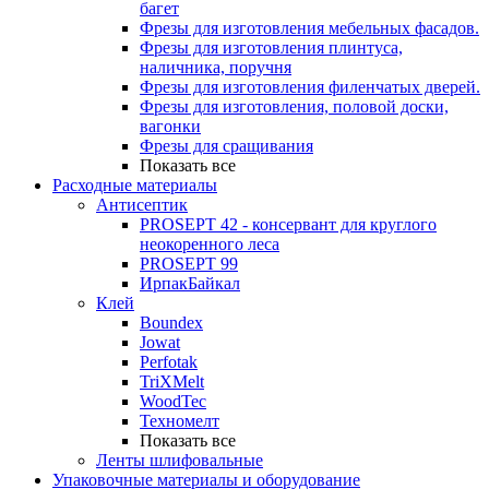
багет
Фрезы для изготовления мебельных фасадов.
Фрезы для изготовления плинтуса,
наличника, поручня
Фрезы для изготовления филенчатых дверей.
Фрезы для изготовления, половой доски,
вагонки
Фрезы для сращивания
Показать все
Расходные материалы
Антисептик
PROSEPT 42 - консервант для круглого
неокоренного леса
PROSEPT 99
ИрпакБайкал
Клей
Boundex
Jowat
Perfotak
TriXMelt
WoodTec
Техномелт
Показать все
Ленты шлифовальные
Упаковочные материалы и оборудование