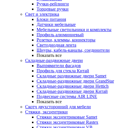
Ручки-рейлинги
Торцевые ручки
Свет и электрика
Блоки питания
Датчики мебельные
Мебельные светильники и комплекты
Профиль алюминиевый
Розетки, клеммы, коннекторы
Светодиодная лента
Шнуры, кабель-каналы, соединители
Показать все
Складные-раздвижные двери
Выпрямители фасадов
Профиль для стекла Китай
Складные раздвижные двери Samet
Складные-раздвижные двери GrandStar
Складные-раздвижные двери Hettich
Складные-раздвижные двери Китай
Подвесные системы AIR LINE
Показать все
Скотч двухсторонний для мебели
Стяжки, эксцентрики
Cтяжки эксцентриковые Samet
Стяжки эксцентриковые Rastex
Стяжки эксцентриковые VB