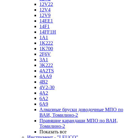
12V22
12V4
12V9
14EE1
14F1
14FF1H
1A1
1K222
1K700
2F6V
3A1
3K222
4A2TS
4AA9
4B2
4V2-30
4А2
6A2
6A9
Алмазные бруски доводочные МПО по
ВАИ, Томилино-2
Правящие карандаши МПО по ВАИ,
Томилино-2
Показать все
Инструмент - "LEUCO"