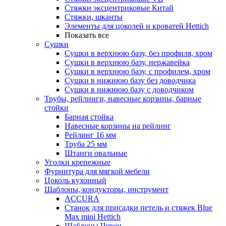
Стяжки эксцентриковые Китай
Стяжки, шканты
Элементы для цоколей и кроватей Hettich
Показать все
Сушки
Сушки в верхнюю базу, без профиля, хром
Сушки в верхнюю базу, нержавейка
Сушки в верхнюю базу, с профилем, хром
Сушки в нижнюю базу без доводчика
Сушки в нижнюю базу с доводчиком
Трубы, рейлинги, навесные корзины, барные
стойки
Барная стойка
Навесные корзины на рейлинг
Рейлинг 16 мм
Труба 25 мм
Штанги овальные
Уголки крепежные
Фурнитура для мягкой мебели
Цоколь кухонный
Шаблоны, кондукторы, инструмент
ACCURA
Станок для присадки петель и стяжек Blue
Max mini Hettich
Шаблоны Черон