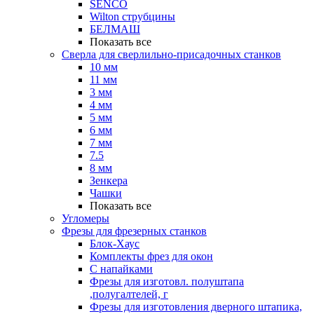
SENCO
Wilton струбцины
БЕЛМАШ
Показать все
Сверла для сверлильно-присадочных станков
10 мм
11 мм
3 мм
4 мм
5 мм
6 мм
7 мм
7.5
8 мм
Зенкера
Чашки
Показать все
Угломеры
Фрезы для фрезерных станков
Блок-Хаус
Комплекты фрез для окон
С напайками
Фрезы для изготовл. полуштапа
,полугалтелей, г
Фрезы для изготовления дверного штапика,