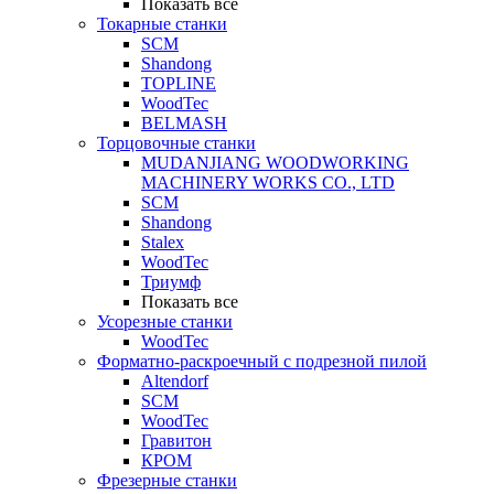
Показать все
Токарные станки
SCM
Shandong
TOPLINE
WoodTec
BELMASH
Торцовочные станки
MUDANJIANG WOODWORKING
MACHINERY WORKS CO., LTD
SCM
Shandong
Stalex
WoodTec
Триумф
Показать все
Усорезные станки
WoodTec
Форматно-раскроечный с подрезной пилой
Altendorf
SCM
WoodTec
Гравитон
КРОМ
Фрезерные станки