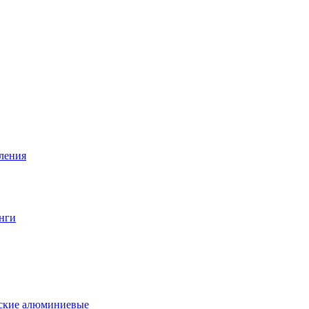
вления
нги
еские алюминиевые