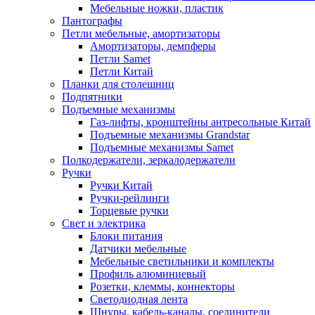
Мебельные ножки, пластик
Пантографы
Петли мебельные, амортизаторы
Амортизаторы, демпферы
Петли Samet
Петли Китай
Планки для столешниц
Подпятники
Подъемные механизмы
Газ-лифты, кронштейны антресольные Китай
Подъемные механизмы Grandstar
Подъемные механизмы Samet
Полкодержатели, зеркалодержатели
Ручки
Ручки Китай
Ручки-рейлинги
Торцевые ручки
Свет и электрика
Блоки питания
Датчики мебельные
Мебельные светильники и комплекты
Профиль алюминиевый
Розетки, клеммы, коннекторы
Светодиодная лента
Шнуры, кабель-каналы, соединители