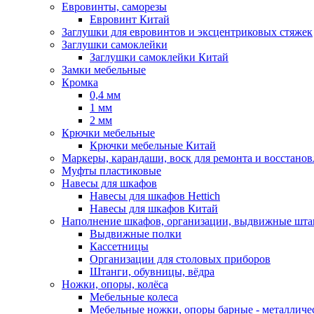
Евровинты, саморезы
Евровинт Китай
Заглушки для евровинтов и эксцентриковых стяжек
Заглушки самоклейки
Заглушки самоклейки Китай
Замки мебельные
Кромка
0,4 мм
1 мм
2 мм
Крючки мебельные
Крючки мебельные Китай
Маркеры, карандаши, воск для ремонта и восстано
Муфты пластиковые
Навесы для шкафов
Навесы для шкафов Hettich
Навесы для шкафов Китай
Наполнение шкафов, организации, выдвижные шта
Выдвижные полки
Кассетницы
Организации для столовых приборов
Штанги, обувницы, вёдра
Ножки, опоры, колёса
Мебельные колеса
Мебельные ножки, опоры барные - металлич