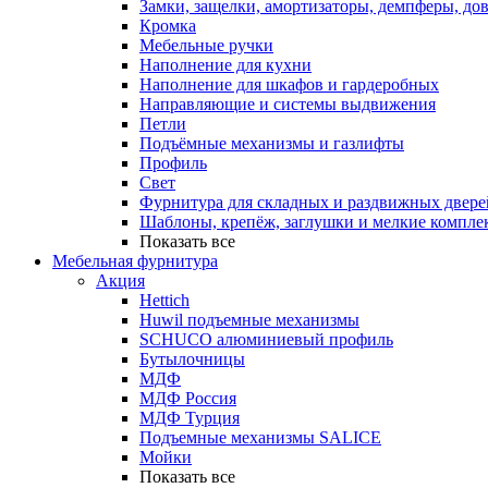
Замки, защелки, амортизаторы, демпферы, до
Кромка
Мебельные ручки
Наполнение для кухни
Наполнение для шкафов и гардеробных
Направляющие и системы выдвижения
Петли
Подъёмные механизмы и газлифты
Профиль
Свет
Фурнитура для складных и раздвижных двере
Шаблоны, крепёж, заглушки и мелкие компле
Показать все
Мебельная фурнитура
Акция
Hettich
Huwil подъемные механизмы
SCHUCO алюминиевый профиль
Бутылочницы
МДФ
МДФ Россия
МДФ Турция
Подъемные механизмы SALICE
Мойки
Показать все