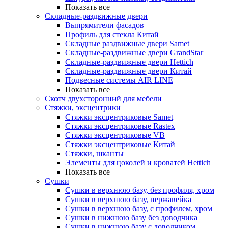
Показать все
Складные-раздвижные двери
Выпрямители фасадов
Профиль для стекла Китай
Складные раздвижные двери Samet
Складные-раздвижные двери GrandStar
Складные-раздвижные двери Hettich
Складные-раздвижные двери Китай
Подвесные системы AIR LINE
Показать все
Скотч двухсторонний для мебели
Стяжки, эксцентрики
Cтяжки эксцентриковые Samet
Стяжки эксцентриковые Rastex
Стяжки эксцентриковые VB
Стяжки эксцентриковые Китай
Стяжки, шканты
Элементы для цоколей и кроватей Hettich
Показать все
Сушки
Сушки в верхнюю базу, без профиля, хром
Сушки в верхнюю базу, нержавейка
Сушки в верхнюю базу, с профилем, хром
Сушки в нижнюю базу без доводчика
Сушки в нижнюю базу с доводчиком