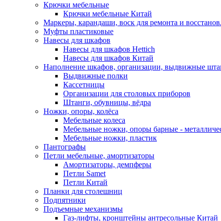
Крючки мебельные
Крючки мебельные Китай
Маркеры, карандаши, воск для ремонта и восстано
Муфты пластиковые
Навесы для шкафов
Навесы для шкафов Hettich
Навесы для шкафов Китай
Наполнение шкафов, организации, выдвижные шта
Выдвижные полки
Кассетницы
Организации для столовых приборов
Штанги, обувницы, вёдра
Ножки, опоры, колёса
Мебельные колеса
Мебельные ножки, опоры барные - металлич
Мебельные ножки, пластик
Пантографы
Петли мебельные, амортизаторы
Амортизаторы, демпферы
Петли Samet
Петли Китай
Планки для столешниц
Подпятники
Подъемные механизмы
Газ-лифты, кронштейны антресольные Китай