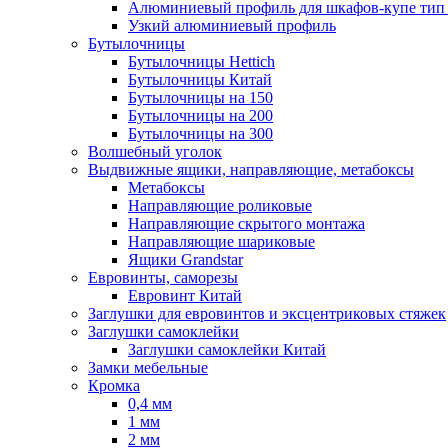
Алюминиевый профиль для шкафов-купе ти
Узкий алюминиевый профиль
Бутылочницы
Бутылочницы Hettich
Бутылочницы Китай
Бутылочницы на 150
Бутылочницы на 200
Бутылочницы на 300
Волшебный уголок
Выдвижные ящики, направляющие, метабоксы
Метабоксы
Направляющие роликовые
Направляющие скрытого монтажа
Направляющие шариковые
Ящики Grandstar
Евровинты, саморезы
Евровинт Китай
Заглушки для евровинтов и эксцентриковых стяжек
Заглушки самоклейки
Заглушки самоклейки Китай
Замки мебельные
Кромка
0,4 мм
1 мм
2 мм