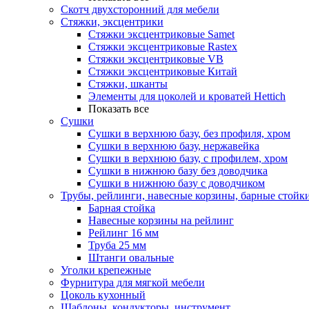
Скотч двухсторонний для мебели
Стяжки, эксцентрики
Cтяжки эксцентриковые Samet
Стяжки эксцентриковые Rastex
Стяжки эксцентриковые VB
Стяжки эксцентриковые Китай
Стяжки, шканты
Элементы для цоколей и кроватей Hettich
Показать все
Сушки
Сушки в верхнюю базу, без профиля, хром
Сушки в верхнюю базу, нержавейка
Сушки в верхнюю базу, с профилем, хром
Сушки в нижнюю базу без доводчика
Сушки в нижнюю базу с доводчиком
Трубы, рейлинги, навесные корзины, барные стойк
Барная стойка
Навесные корзины на рейлинг
Рейлинг 16 мм
Труба 25 мм
Штанги овальные
Уголки крепежные
Фурнитура для мягкой мебели
Цоколь кухонный
Шаблоны, кондукторы, инструмент