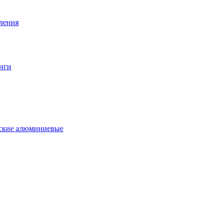
вления
нги
еские алюминиевые