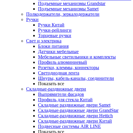
Подъемные механизмы Grandstar
Подъемные механизмы Samet
Полкодержатели, зеркалодержатели
Ручки
Ручки Китай
Ручки-рейлинги
Торцевые ручки
Свет и электрика
Блоки питания
Датчики мебельные
Мебельные светильники и комплекты
Профиль алюминиевый
Розетки, клеммы, коннекторы
Светодиодная лента
Шнуры, кабель-каналы, соединители
Показать все
Складные-раздвижные двери
Выпрямители фасадов
Профиль для стекла Китай
Складные раздвижные двери Samet
Складные-раздвижные двери GrandStar
Складные-раздвижные двери Hettich
Складные-раздвижные двери Китай
Подвесные системы AIR LINE
Показать все