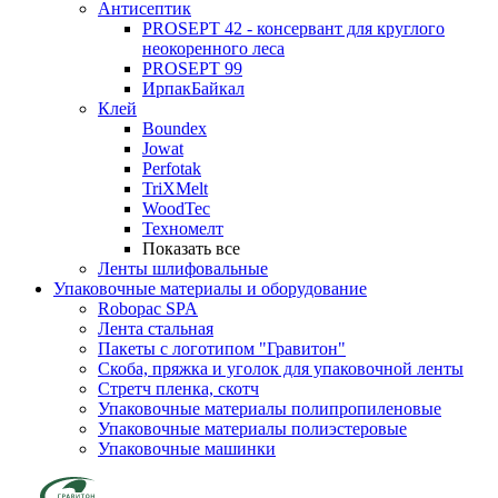
Антисептик
PROSEPT 42 - консервант для круглого
неокоренного леса
PROSEPT 99
ИрпакБайкал
Клей
Boundex
Jowat
Perfotak
TriXMelt
WoodTec
Техномелт
Показать все
Ленты шлифовальные
Упаковочные материалы и оборудование
Robopac SPA
Лента стальная
Пакеты с логотипом "Гравитон"
Скоба, пряжка и уголок для упаковочной ленты
Стретч пленка, скотч
Упаковочные материалы полипропиленовые
Упаковочные материалы полиэстеровые
Упаковочные машинки