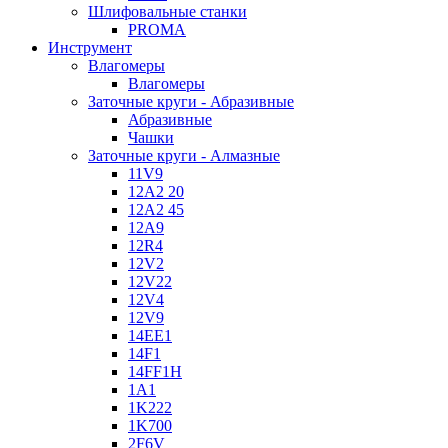
Шлифовальные станки
PROMA
Инструмент
Влагомеры
Влагомеры
Заточные круги - Абразивные
Абразивные
Чашки
Заточные круги - Алмазные
11V9
12A2 20
12A2 45
12A9
12R4
12V2
12V22
12V4
12V9
14EE1
14F1
14FF1H
1A1
1K222
1K700
2F6V