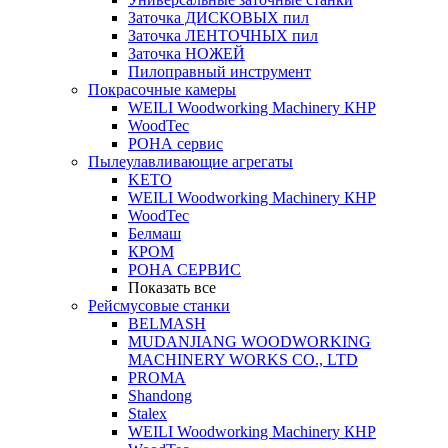
Заточка ДИСКОВЫХ пил
Заточка ЛЕНТОЧНЫХ пил
Заточка НОЖЕЙ
Пилоправный инструмент
Покрасочные камеры
WEILI Woodworking Machinery КНР
WoodTec
РОНА сервис
Пылеулавливающие агрегаты
KETO
WEILI Woodworking Machinery КНР
WoodTec
Белмаш
КРОМ
РОНА СЕРВИС
Показать все
Рейсмусовые станки
BELMASH
MUDANJIANG WOODWORKING
MACHINERY WORKS CO., LTD
PROMA
Shandong
Stalex
WEILI Woodworking Machinery КНР