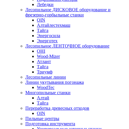
Лебедки
Лесопильное ДИСКОВОЕ оборудование и
фрезерно-горбыльные станки
OIN
Алтайлестехмаш
Тайга
Энергосила
Энерготех
Лесопильное ЛЕНТОЧНОЕ оборудование
OHI
Wood-Mizer
Атлант
Тайга
Триумф
Лесопильные линии
Линии укутывания погонажа
WoodTec
Многопильные станки
Алтай
Тайга
Переработка древесных отходов
OIN
Пильные центры
Подготовка инструмента
Универсальные заточные станки