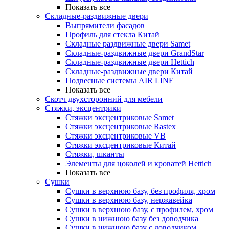
Показать все
Складные-раздвижные двери
Выпрямители фасадов
Профиль для стекла Китай
Складные раздвижные двери Samet
Складные-раздвижные двери GrandStar
Складные-раздвижные двери Hettich
Складные-раздвижные двери Китай
Подвесные системы AIR LINE
Показать все
Скотч двухсторонний для мебели
Стяжки, эксцентрики
Cтяжки эксцентриковые Samet
Стяжки эксцентриковые Rastex
Стяжки эксцентриковые VB
Стяжки эксцентриковые Китай
Стяжки, шканты
Элементы для цоколей и кроватей Hettich
Показать все
Сушки
Сушки в верхнюю базу, без профиля, хром
Сушки в верхнюю базу, нержавейка
Сушки в верхнюю базу, с профилем, хром
Сушки в нижнюю базу без доводчика
Сушки в нижнюю базу с доводчиком