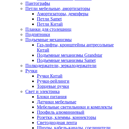
Пантографы
Петли мебельные, амортизаторы
Амортизаторы, демпферы
Петли Samet
Петли Китай
Планки для столешниц
Подпятники
Подъемные механизмы
Газ-лифты, кронштейны антресольные
Китай
Подъемные механизмы Grandstar
Подъемные механизмы Samet
Полкодержатели, зеркалодержатели
Ручки
Ручки Китай
Ручки-рейлинги
Торцевые ручки
Свет и электрика
Блоки питания
Датчики мебельные
Мебельные светильники и комплекты
Профиль алюминиевый
Розетки, клеммы, коннекторы
Светодиодная лента
Шнуры, кабель-каналы, соединители