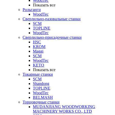
WoodTec
Показать все
Рольганги
WoodTec
Сверлильно-пазовальные станки
SCM
TOPLINE
WoodTec
Сверлильно-присадочные станки
HSC
KROM
Maggi
SCM
WoodTec
KETO
Показать все
Токарные станки
SCM
Shandong
TOPLINE
WoodTec
BELMASH
Торцовочные станки
MUDANJIANG WOODWORKING
MACHINERY WORKS CO., LTD