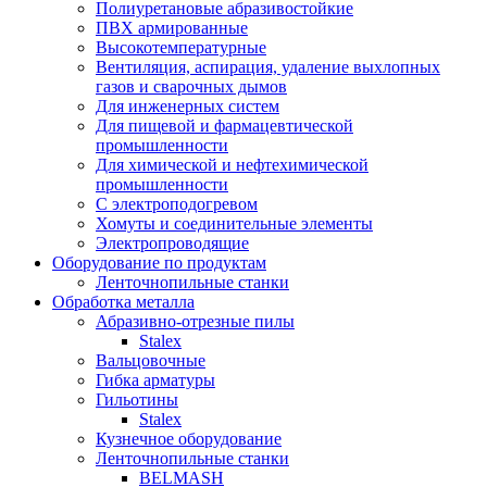
Полиуретановые абразивостойкие
ПВХ армированные
Высокотемпературные
Вентиляция, аспирация, удаление выхлопных
газов и сварочных дымов
Для инженерных систем
Для пищевой и фармацевтической
промышленности
Для химической и нефтехимической
промышленности
С электроподогревом
Хомуты и соединительные элементы
Электропроводящие
Оборудование по продуктам
Ленточнопильные станки
Обработка металла
Абразивно-отрезные пилы
Stalex
Вальцовочные
Гибка арматуры
Гильотины
Stalex
Кузнечное оборудование
Ленточнопильные станки
BELMASH