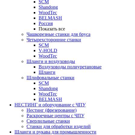
SCM
Shandong
WoodTec
BELMASH
Россия
Показать все
Чашкорезные станки для бруса
Четырехсторонние станки
SCM
V-HOLD
WoodTec
Шланги и воздуховоды
Воздуховоды полиуретановые
Шланги
Шлифовальные станки
SCM
Shandong
WoodTec
BELMASH
НЕСТИНГ и оборудование с ЧПУ
Нестинг (фрезерование)
Раскроечные центры с ЧПУ
Сверлильные станки
Станки для обработки изделий
Шланги и рукава для промышленности