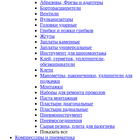
Абразивы, Фрезы и адаптеры
Борторасширители
Вентили
Вулканизаторы
Головки ударные
Грибки и ножки грибков
Жгуты
Заплаты камерные
Заплаты универсальные
Инструмент для шиномонтажа
Клей, герметик, уплотнители,
обезжириватели
Клети
Манометры, наконечники, удлинители для
подкачки
Монтажки
Наборы для ремонта проколов
Паста монтажная
Пластыри диагональные
Пластыри радиальные
Пневмоинструмент
Пневмосоединения
Сырая резина, плита для разогрева
Показать все
Компрессоры и пневматика