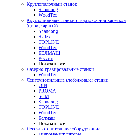
Круглопалочный станок
Shandong
WoodTec
Круглопильные станки с торцовочной кареткой
(циркулярный)
Shandong
Stalex
TOPLINE
WoodTec
БЕЛМАШ
Россия
Показать все
Лазерно-гравировальные станки
WoodTec
Ленточнопильные (лобзиковые) станки
OIN
PROMA
SCM
Shandong
TOPLINE
WoodTec
Белмаш
Показать все
Лесозаготовительное оборудование
Гидроманипуляторы