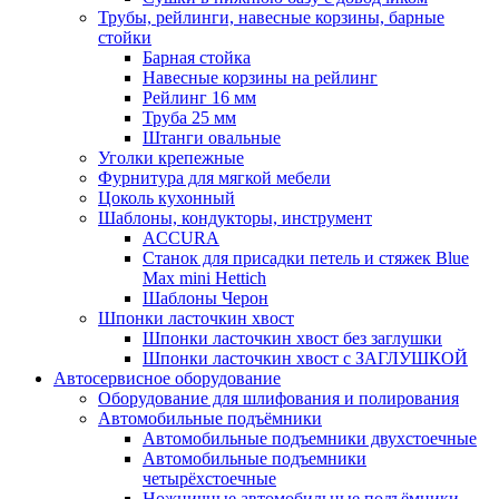
Трубы, рейлинги, навесные корзины, барные
стойки
Барная стойка
Навесные корзины на рейлинг
Рейлинг 16 мм
Труба 25 мм
Штанги овальные
Уголки крепежные
Фурнитура для мягкой мебели
Цоколь кухонный
Шаблоны, кондукторы, инструмент
ACCURA
Станок для присадки петель и стяжек Blue
Max mini Hettich
Шаблоны Черон
Шпонки ласточкин хвост
Шпонки ласточкин хвост без заглушки
Шпонки ласточкин хвост с ЗАГЛУШКОЙ
Автосервисное оборудование
Оборудование для шлифования и полирования
Автомобильные подъёмники
Автомобильные подъемники двухстоечные
Автомобильные подъемники
четырёхстоечные
Ножничные автомобильные подъёмники