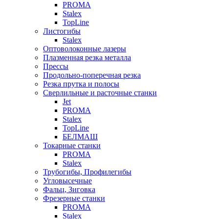
PROMA
Stalex
TopLine
Листогибы
Stalex
Оптоволоконные лазеры
Плазменная резка металла
Прессы
Продольно-поперечная резка
Резка прутка и полосы
Сверлильные и расточные станки
Jet
PROMA
Stalex
TopLine
БЕЛМАШ
Токарные станки
PROMA
Stalex
Трубогибы, Профилегибы
Угловысечные
Фальц, Зиговка
Фрезерные станки
PROMA
Stalex