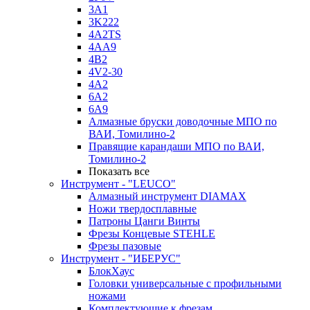
3A1
3K222
4A2TS
4AA9
4B2
4V2-30
4А2
6A2
6A9
Алмазные бруски доводочные МПО по
ВАИ, Томилино-2
Правящие карандаши МПО по ВАИ,
Томилино-2
Показать все
Инструмент - "LEUCO"
Алмазный инструмент DIAMAX
Ножи твердосплавные
Патроны Цанги Винты
Фрезы Концевые STEHLE
Фрезы пазовые
Инструмент - "ИБЕРУС"
БлокХаус
Головки универсальные с профильными
ножами
Комплектующие к фрезам