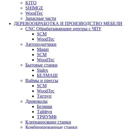
KITO
SHIMGE
WoodTec
Запасные части
ДЕРЕВООБРАБОТКА И ПРОИЗВОДСТВО МЕБЕЛИ
CNC Обрабатывающие центры с ЧПУ
SCM
WoodTec
Автоподатчики
Maggi
SCM
WoodTec
Бытовые станки
Stalex
БЕЛМАШ
Ваймы и прессы
SCM
WoodTec
Тигруп
Дровоколы
Белмаш
Тайфун
ТРИУМФ
Клеенаносящие станки
Комбинированные станки