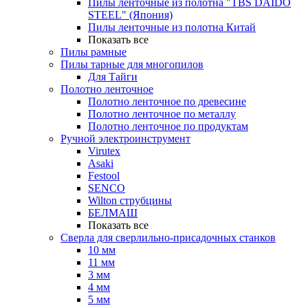
Пилы ленточные из полотна "TBS DAIDO
STEEL" (Япония)
Пилы ленточные из полотна Китай
Показать все
Пилы рамные
Пилы тарные для многопилов
Для Тайги
Полотно ленточное
Полотно ленточное по древесине
Полотно ленточное по металлу
Полотно ленточное по продуктам
Ручной электроинструмент
Virutex
Asaki
Festool
SENCO
Wilton струбцины
БЕЛМАШ
Показать все
Сверла для сверлильно-присадочных станков
10 мм
11 мм
3 мм
4 мм
5 мм