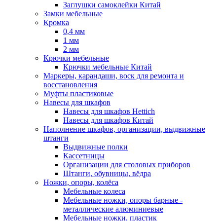
Заглушки самоклейки Китай
Замки мебельные
Кромка
0,4 мм
1 мм
2 мм
Крючки мебельные
Крючки мебельные Китай
Маркеры, карандаши, воск для ремонта и
восстановления
Муфты пластиковые
Навесы для шкафов
Навесы для шкафов Hettich
Навесы для шкафов Китай
Наполнение шкафов, организации, выдвижные
штанги
Выдвижные полки
Кассетницы
Организации для столовых приборов
Штанги, обувницы, вёдра
Ножки, опоры, колёса
Мебельные колеса
Мебельные ножки, опоры барные -
металлические алюминиевые
Мебельные ножки, пластик