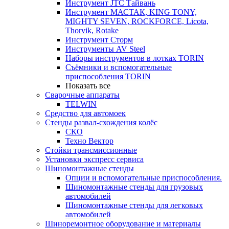
Инструмент JTC Тайвань
Инструмент МАСТАК, KING TONY,
MIGHTY SEVEN, ROCKFORCE, Licota,
Thorvik, Rotake
Инструмент Сторм
Инструменты AV Steel
Наборы инструментов в лотках TORIN
Съёмники и вспомогательные
приспособления TORIN
Показать все
Сварочные аппараты
TELWIN
Средство для автомоек
Стенды развал-схождения колёс
СКО
Техно Вектор
Стойки трансмиссионные
Установки экспресс сервиса
Шиномонтажные стенды
Опции и вспомогательные приспособления.
Шиномонтажные стенды для грузовых
автомобилей
Шиномонтажные стенды для легковых
автомобилей
Шиноремонтное оборудование и материалы