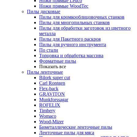
Ножи прямые Leuco
Ножи прямые WoodTec
Пилы дисковые
Пилы для кромкооблицовочных станков
Пилы для многопильных станков
Пилы для обработки заготовок из цветного
металла
Пилы для Пакетного раскроя
Пилы для ручного инструмента
По стали
Торцовка и обработка массива
Форматные пилы
Показать все
Пилы ленточные
Bilork super cut
Carl Rontgen
Flex-back
GRAVITON
Munkforssagar
ROFELIX
Timbery
Womaco
Wood-Mizer
Биметаллические ленточные пилы
Ленточные пилы для мяса