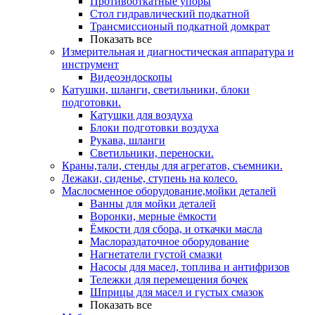
Противооткатные упоры
Стол гидравлический подкатной
Трансмиссионый подкатной домкрат
Показать все
Измерительная и диагностическая аппаратура и
инструмент
Видеоэндоскопы
Катушки, шланги, светильники, блоки
подготовки.
Катушки для воздуха
Блоки подготовки воздуха
Рукава, шланги
Светильники, переноски.
Краны,тали, стенды для агрегатов, съемники.
Лежаки, сиденье, ступень на колесо.
Маслосменное оборудование,мойки деталей
Ванны для мойки деталей
Воронки, мерные ёмкости
Ёмкости для сбора, и откачки масла
Маслораздаточное оборудование
Нагнетатели густой смазки
Насосы для масел, топлива и антифризов
Тележки для перемещения бочек
Шприцы для масел и густых смазок
Показать все