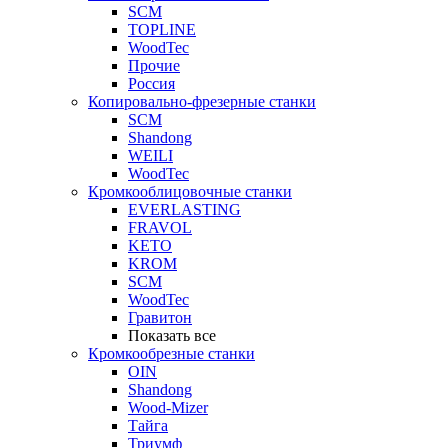
SCM
TOPLINE
WoodTec
Прочие
Россия
Копировально-фрезерные станки
SCM
Shandong
WEILI
WoodTec
Кромкооблицовочные станки
EVERLASTING
FRAVOL
KETO
KROM
SCM
WoodTec
Гравитон
Показать все
Кромкообрезные станки
OIN
Shandong
Wood-Mizer
Тайга
Триумф