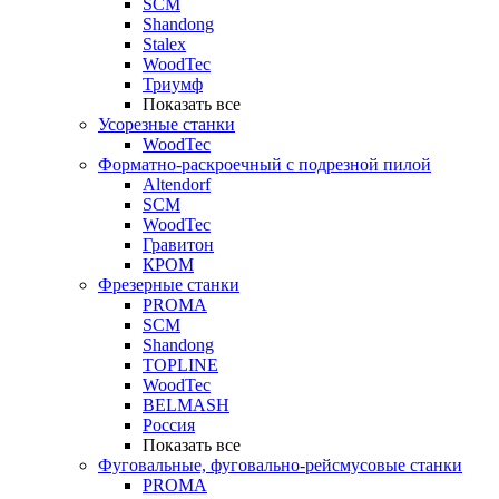
SCM
Shandong
Stalex
WoodTec
Триумф
Показать все
Усорезные станки
WoodTec
Форматно-раскроечный с подрезной пилой
Altendorf
SCM
WoodTec
Гравитон
КРОМ
Фрезерные станки
PROMA
SCM
Shandong
TOPLINE
WoodTec
BELMASH
Россия
Показать все
Фуговальные, фуговально-рейсмусовые станки
PROMA