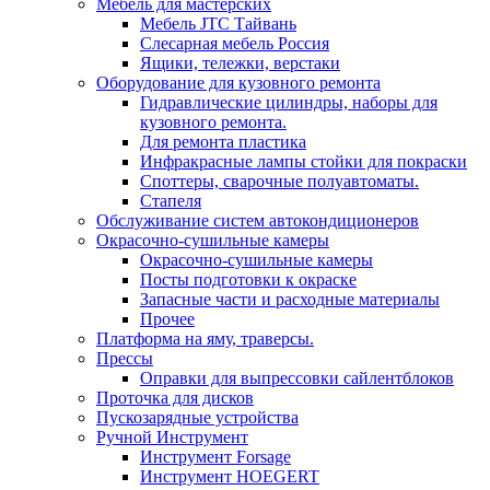
Мебель для мастерских
Мебель JTC Тайвань
Слесарная мебель Россия
Ящики, тележки, верстаки
Оборудование для кузовного ремонта
Гидравлические цилиндры, наборы для
кузовного ремонта.
Для ремонта пластика
Инфракрасные лампы стойки для покраски
Споттеры, сварочные полуавтоматы.
Стапеля
Обслуживание систем автокондиционеров
Окрасочно-сушильные камеры
Окрасочно-сушильные камеры
Посты подготовки к окраске
Запасные части и расходные материалы
Прочее
Платформа на яму, траверсы.
Прессы
Оправки для выпрессовки сайлентблоков
Проточка для дисков
Пускозарядные устройства
Ручной Инструмент
Инструмент Forsage
Инструмент HOEGERT