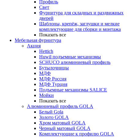
Профиль
Свет
Фурнитура для складных и раздвижных
дверей
Шаблоны, крепёж, заглушки и мелкие
комплектующие для сборки и монтажа
Показать все
Мебельная фурнитура
Акция
Hettich
Huwil подъемные механизмы
SCHUCO алюминиевый профиль
Бутылочницы
МДФ
МДФ Россия
МДФ Турция
Подъемные механизмы SALICE
Мойки
Показать все
Алюминиевый профиль GOLA
Белый Gola
Золото GOLA
Хром матовый GOLA
Черный матовый GOLA
Комплектующие к профилю GOLA