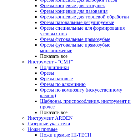
Фрезы концевые для заглушек
Фрезы концевые для пазования
Фрезы концевые для торцевой обработки
Фрезы пазовальные регулируемые
Фрезы специальные для формирования
угловых пов
Фрезы фуговальные прямозубые
Фрезы фуговальные прямозубые
многоножевые
Показать все
Инструмент - "СМТ"
Подшипники
Фрезы
Фрезы пазовые
Фрезы по алюминию
Фрезы по композиту (искусственному
камню)
Шаблоны, приспособления, инструмент и
прочее
Показать все
Инструмент ARDEN
Лазерные указатели
Ножи прямые
Ножи прямые HI-TECH