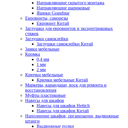
Направляющие скрытого монтажа
Направляющие шариковые
Ящики Grandstar
Евровинты, саморезы
Евровинт Китай
Заглушки для евровинтов и эксцентриковых
стяжек
Заглушки самоклейки
Заглушки самоклейки Китай
Замки мебельные
Кромка
0,4 мм
1 мм
2 мм
Крючки мебельные
Крючки мебельные Китай
Маркеры, карандаши, воск для ремонта и
восстановления
Муфты пластиковые
Навесы для шкафов
Навесы для шкафов Hettich
Навесы для шкафов Китай
Наполнение шкафов, организации, выдвижные
штанги
Выдвижные полки