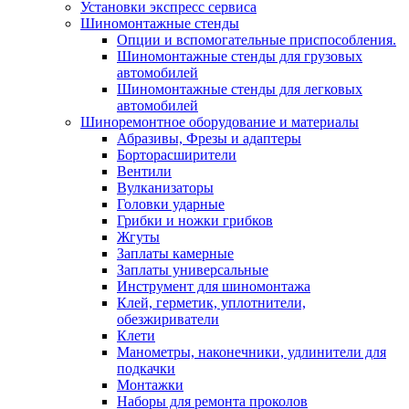
Установки экспресс сервиса
Шиномонтажные стенды
Опции и вспомогательные приспособления.
Шиномонтажные стенды для грузовых
автомобилей
Шиномонтажные стенды для легковых
автомобилей
Шиноремонтное оборудование и материалы
Абразивы, Фрезы и адаптеры
Борторасширители
Вентили
Вулканизаторы
Головки ударные
Грибки и ножки грибков
Жгуты
Заплаты камерные
Заплаты универсальные
Инструмент для шиномонтажа
Клей, герметик, уплотнители,
обезжириватели
Клети
Манометры, наконечники, удлинители для
подкачки
Монтажки
Наборы для ремонта проколов