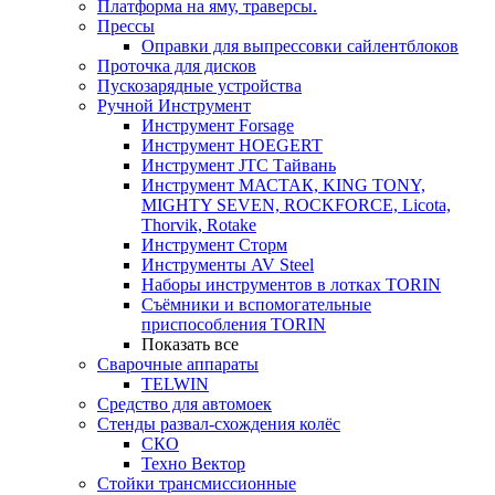
Платформа на яму, траверсы.
Прессы
Оправки для выпрессовки сайлентблоков
Проточка для дисков
Пускозарядные устройства
Ручной Инструмент
Инструмент Forsage
Инструмент HOEGERT
Инструмент JTC Тайвань
Инструмент МАСТАК, KING TONY,
MIGHTY SEVEN, ROCKFORCE, Licota,
Thorvik, Rotake
Инструмент Сторм
Инструменты AV Steel
Наборы инструментов в лотках TORIN
Съёмники и вспомогательные
приспособления TORIN
Показать все
Сварочные аппараты
TELWIN
Средство для автомоек
Стенды развал-схождения колёс
СКО
Техно Вектор
Стойки трансмиссионные