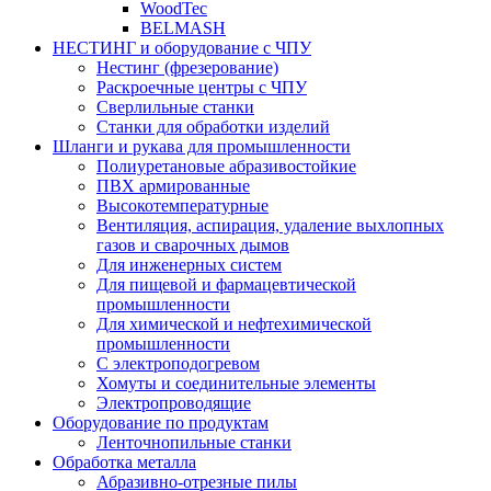
WoodTec
BELMASH
НЕСТИНГ и оборудование с ЧПУ
Нестинг (фрезерование)
Раскроечные центры с ЧПУ
Сверлильные станки
Станки для обработки изделий
Шланги и рукава для промышленности
Полиуретановые абразивостойкие
ПВХ армированные
Высокотемпературные
Вентиляция, аспирация, удаление выхлопных
газов и сварочных дымов
Для инженерных систем
Для пищевой и фармацевтической
промышленности
Для химической и нефтехимической
промышленности
С электроподогревом
Хомуты и соединительные элементы
Электропроводящие
Оборудование по продуктам
Ленточнопильные станки
Обработка металла
Абразивно-отрезные пилы