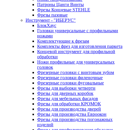
Патроны Цанги Винты
Фрезы Концевые STEHLE
Фрезы пазовые
Инструмент - "ИБЕРУС"
БлокХаус
Головки универсальные с профильными
ножами
Комплектующие к фрезам
Комплекты фрез для изготовления паркета
Концевой инструмент для профильной
обработки
Ножи профильные для универсальных
головок
Фрезерные головки с винтовым зубом
Фрезерные головки филеночные
Фрезерные головки фуговальные
Фрезы для выборки четверти
Фрезы для дверных коробок
Фрезы для мебельных фасадов
Фрезы для обработки КРОМОК
Фрезы для производства дверей
Фрезы для производства Евроокон
Фрезы для производства погонажных
изделий
Фрезы для профилирования обкладки