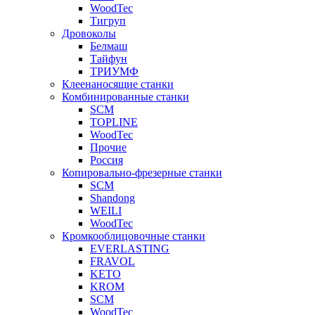
WoodTec
Тигруп
Дровоколы
Белмаш
Тайфун
ТРИУМФ
Клеенаносящие станки
Комбинированные станки
SCM
TOPLINE
WoodTec
Прочие
Россия
Копировально-фрезерные станки
SCM
Shandong
WEILI
WoodTec
Кромкооблицовочные станки
EVERLASTING
FRAVOL
KETO
KROM
SCM
WoodTec