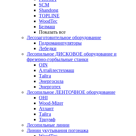
SCM
Shandong
TOPLINE
WoodTec
Белмаш
Показать все
Лесозаготовительное оборудование
Гидроманипуляторы
Лебедки
Лесопильное ДИСКОВОЕ оборудование и
фрезерно-горбыльные станки
OIN
Алтайлестехмаш
Тайга
Энергосила
Энерготех
Лесопильное ЛЕНТОЧНОЕ оборудование
OHI
Wood-Mizer
Атлант
Тайга
Триумф
Лесопильные линии
Линии укутывания погонажа
WoodTec