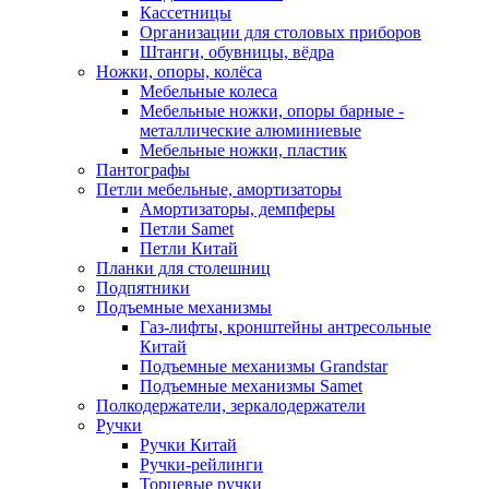
Кассетницы
Организации для столовых приборов
Штанги, обувницы, вёдра
Ножки, опоры, колёса
Мебельные колеса
Мебельные ножки, опоры барные -
металлические алюминиевые
Мебельные ножки, пластик
Пантографы
Петли мебельные, амортизаторы
Амортизаторы, демпферы
Петли Samet
Петли Китай
Планки для столешниц
Подпятники
Подъемные механизмы
Газ-лифты, кронштейны антресольные
Китай
Подъемные механизмы Grandstar
Подъемные механизмы Samet
Полкодержатели, зеркалодержатели
Ручки
Ручки Китай
Ручки-рейлинги
Торцевые ручки