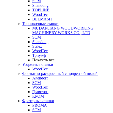
SCM
Shandong
TOPLINE
WoodTec
BELMASH
Торцовочные станки
MUDANJIANG WOODWORKING
MACHINERY WORKS CO., LTD
SCM
Shandong
Stalex
WoodTec
Триумф
Показать все
Усорезные станки
WoodTec
Форматно-раскроечный с подрезной пилой
Altendorf
SCM
WoodTec
Гравитон
КРОМ
Фрезерные станки
PROMA
SCM