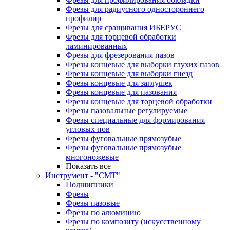
Фрезы для радиусного одностороннего
профилир
Фрезы для сращивания ИБЕРУС
Фрезы для торцевой обработки
ламинированных
Фрезы для фрезерования пазов
Фрезы концевые для выборки глухих пазов
Фрезы концевые для выборки гнезд
Фрезы концевые для заглушек
Фрезы концевые для пазования
Фрезы концевые для торцевой обработки
Фрезы пазовальные регулируемые
Фрезы специальные для формирования
угловых пов
Фрезы фуговальные прямозубые
Фрезы фуговальные прямозубые
многоножевые
Показать все
Инструмент - "СМТ"
Подшипники
Фрезы
Фрезы пазовые
Фрезы по алюминию
Фрезы по композиту (искусственному