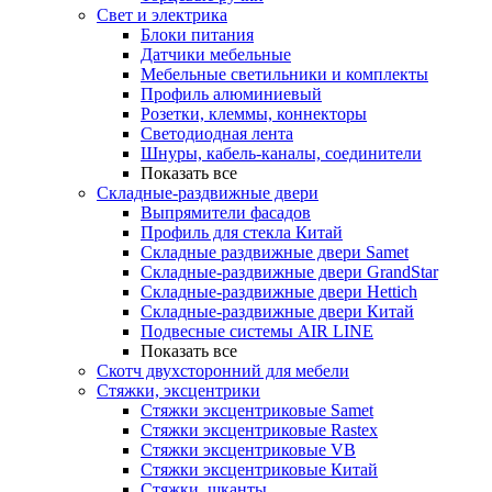
Свет и электрика
Блоки питания
Датчики мебельные
Мебельные светильники и комплекты
Профиль алюминиевый
Розетки, клеммы, коннекторы
Светодиодная лента
Шнуры, кабель-каналы, соединители
Показать все
Складные-раздвижные двери
Выпрямители фасадов
Профиль для стекла Китай
Складные раздвижные двери Samet
Складные-раздвижные двери GrandStar
Складные-раздвижные двери Hettich
Складные-раздвижные двери Китай
Подвесные системы AIR LINE
Показать все
Скотч двухсторонний для мебели
Стяжки, эксцентрики
Cтяжки эксцентриковые Samet
Стяжки эксцентриковые Rastex
Стяжки эксцентриковые VB
Стяжки эксцентриковые Китай
Стяжки, шканты