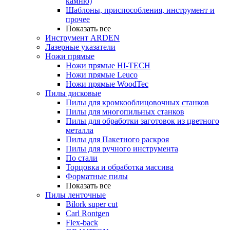
камню)
Шаблоны, приспособления, инструмент и
прочее
Показать все
Инструмент ARDEN
Лазерные указатели
Ножи прямые
Ножи прямые HI-TECH
Ножи прямые Leuco
Ножи прямые WoodTec
Пилы дисковые
Пилы для кромкооблицовочных станков
Пилы для многопильных станков
Пилы для обработки заготовок из цветного
металла
Пилы для Пакетного раскроя
Пилы для ручного инструмента
По стали
Торцовка и обработка массива
Форматные пилы
Показать все
Пилы ленточные
Bilork super cut
Carl Rontgen
Flex-back