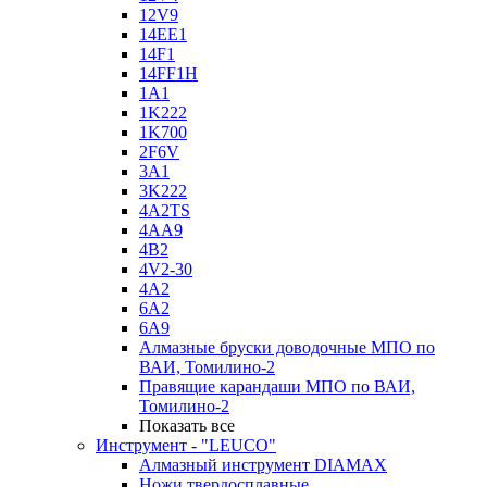
12V9
14EE1
14F1
14FF1H
1A1
1K222
1K700
2F6V
3A1
3K222
4A2TS
4AA9
4B2
4V2-30
4А2
6A2
6A9
Алмазные бруски доводочные МПО по
ВАИ, Томилино-2
Правящие карандаши МПО по ВАИ,
Томилино-2
Показать все
Инструмент - "LEUCO"
Алмазный инструмент DIAMAX
Ножи твердосплавные