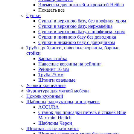
Элементы для цоколей и кроватей Hettich
Показать все
Сушки
Сушки в верхнюю базу, без профиля, хром
Сушки в верхнюю базу, нержавейка
Сушки в верхнюю базу, с профилем, хром
Сушки в нижнюю базу без доводчика
Сушки в нижнюю базу с доводчиком
Трубы, рейлинги, навесные корзины, барные
стойки
Барная стойка
Навесные корзины на рейлинг
Рейлинг 16 мм
Труба 25 мм
Штанги овальные
Уголки крепежные
Фурнитура для мягкой мебели
Цоколь кухонный
Шаблоны, кондукторы, инструмент
ACCURA
Станок для присадки петель и стяжек Blue
Max mini Hettich
Шаблоны Черон
Шпонки ласточкин хвост
Шпонки ласточкин хвост без заглушки