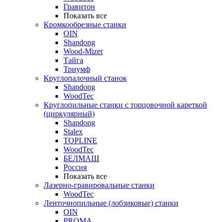
Гравитон
Показать все
Кромкообрезные станки
OIN
Shandong
Wood-Mizer
Тайга
Триумф
Круглопалочный станок
Shandong
WoodTec
Круглопильные станки с торцовочной кареткой
(циркулярный)
Shandong
Stalex
TOPLINE
WoodTec
БЕЛМАШ
Россия
Показать все
Лазерно-гравировальные станки
WoodTec
Ленточнопильные (лобзиковые) станки
OIN
PROMA