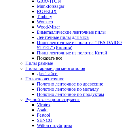
GRAVITON
Munkforssagar
ROFELIX
Timbery
Womaco
Wood-Mizer
Биметаллические ленточные пилы
Ленточные пилы для мяса
Пилы ленточные из полотна "TBS DAIDO
STEEL" (Япония)
Пилы ленточные из полотна Китай
Показать все
Пилы рамные
Пилы тарные для многопилов
Для Тайги
Полотно ленточное
Полотно ленточное по древесине
Полотно ленточное по металлу
Полотно ленточное по продуктам
Ручной электроинструмент
Virutex
Asaki
Festool
SENCO
Wilton струбцины