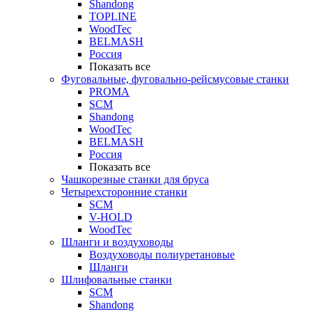
Shandong
TOPLINE
WoodTec
BELMASH
Россия
Показать все
Фуговальные, фуговально-рейсмусовые станки
PROMA
SCM
Shandong
WoodTec
BELMASH
Россия
Показать все
Чашкорезные станки для бруса
Четырехсторонние станки
SCM
V-HOLD
WoodTec
Шланги и воздуховоды
Воздуховоды полиуретановые
Шланги
Шлифовальные станки
SCM
Shandong