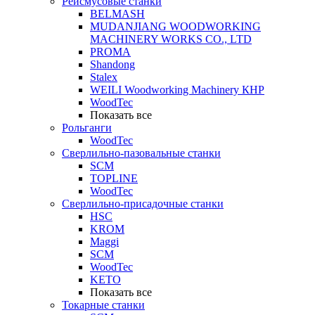
Рейсмусовые станки
BELMASH
MUDANJIANG WOODWORKING
MACHINERY WORKS CO., LTD
PROMA
Shandong
Stalex
WEILI Woodworking Machinery КНР
WoodTec
Показать все
Рольганги
WoodTec
Сверлильно-пазовальные станки
SCM
TOPLINE
WoodTec
Сверлильно-присадочные станки
HSC
KROM
Maggi
SCM
WoodTec
KETO
Показать все
Токарные станки