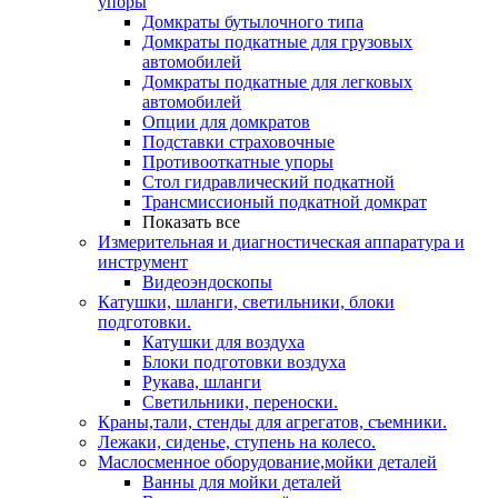
упоры
Домкраты бутылочного типа
Домкраты подкатные для грузовых
автомобилей
Домкраты подкатные для легковых
автомобилей
Опции для домкратов
Подставки страховочные
Противооткатные упоры
Стол гидравлический подкатной
Трансмиссионый подкатной домкрат
Показать все
Измерительная и диагностическая аппаратура и
инструмент
Видеоэндоскопы
Катушки, шланги, светильники, блоки
подготовки.
Катушки для воздуха
Блоки подготовки воздуха
Рукава, шланги
Светильники, переноски.
Краны,тали, стенды для агрегатов, съемники.
Лежаки, сиденье, ступень на колесо.
Маслосменное оборудование,мойки деталей
Ванны для мойки деталей