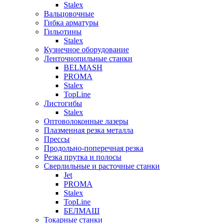
Stalex
Вальцовочные
Гибка арматуры
Гильотины
Stalex
Кузнечное оборудование
Ленточнопильные станки
BELMASH
PROMA
Stalex
TopLine
Листогибы
Stalex
Оптоволоконные лазеры
Плазменная резка металла
Прессы
Продольно-поперечная резка
Резка прутка и полосы
Сверлильные и расточные станки
Jet
PROMA
Stalex
TopLine
БЕЛМАШ
Токарные станки