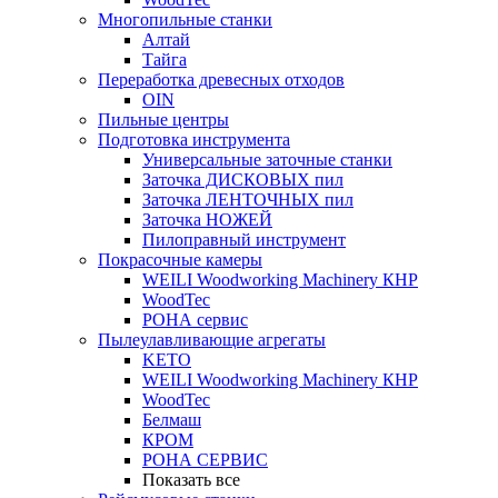
Многопильные станки
Алтай
Тайга
Переработка древесных отходов
OIN
Пильные центры
Подготовка инструмента
Универсальные заточные станки
Заточка ДИСКОВЫХ пил
Заточка ЛЕНТОЧНЫХ пил
Заточка НОЖЕЙ
Пилоправный инструмент
Покрасочные камеры
WEILI Woodworking Machinery КНР
WoodTec
РОНА сервис
Пылеулавливающие агрегаты
KETO
WEILI Woodworking Machinery КНР
WoodTec
Белмаш
КРОМ
РОНА СЕРВИС
Показать все