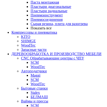
Паста монтажная
Пластыри диагональные
Пластыри радиальные
Пневмоинструмент
Пневмосоединения
Сырая резина, плита для разогрева
Показать все
Компрессоры и пневматика
KITO
SHIMGE
WoodTec
Запасные части
ДЕРЕВООБРАБОТКА И ПРОИЗВОДСТВО МЕБЕЛИ
CNC Обрабатывающие центры с ЧПУ
SCM
WoodTec
Автоподатчики
Maggi
SCM
WoodTec
Бытовые станки
Stalex
БЕЛМАШ
Ваймы и прессы
SCM