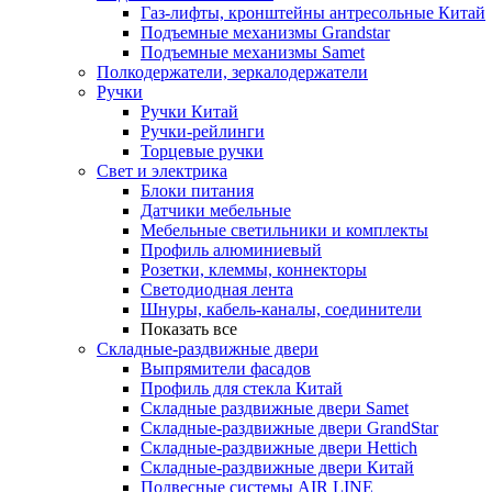
Газ-лифты, кронштейны антресольные Китай
Подъемные механизмы Grandstar
Подъемные механизмы Samet
Полкодержатели, зеркалодержатели
Ручки
Ручки Китай
Ручки-рейлинги
Торцевые ручки
Свет и электрика
Блоки питания
Датчики мебельные
Мебельные светильники и комплекты
Профиль алюминиевый
Розетки, клеммы, коннекторы
Светодиодная лента
Шнуры, кабель-каналы, соединители
Показать все
Складные-раздвижные двери
Выпрямители фасадов
Профиль для стекла Китай
Складные раздвижные двери Samet
Складные-раздвижные двери GrandStar
Складные-раздвижные двери Hettich
Складные-раздвижные двери Китай
Подвесные системы AIR LINE