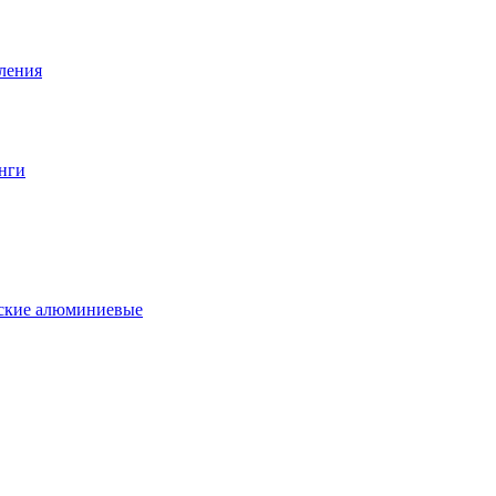
вления
нги
еские алюминиевые