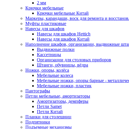
2 мм
Крючки мебельные
Крючки мебельные Китай
Маркеры, карандаши, воск для ремонта и восстано
Муфты пластиковые
Навесы для шкафов
Навесы для шкафов Hettich
Навесы для шкафов Китай
Наполнение шкафов, организации, выдвижные шта
Выдвижные полки
Кассетницы
Организации для столовых приборов
Штанги, обувницы, вёдра
Ножки, опоры, колёса
Мебельные колеса
Мебельные ножки, опоры барные - металлич
Мебельные ножки, пластик
Пантографы
Петли мебельные, амортизаторы
Амортизаторы, демпферы
Петли Samet
Петли Китай
Планки для столешниц
Подпятники
Подъемные механизмы