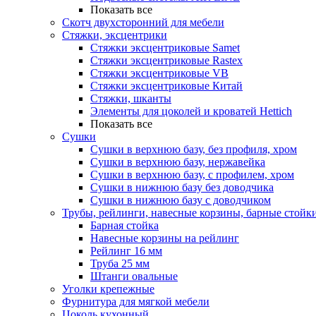
Показать все
Скотч двухсторонний для мебели
Стяжки, эксцентрики
Cтяжки эксцентриковые Samet
Стяжки эксцентриковые Rastex
Стяжки эксцентриковые VB
Стяжки эксцентриковые Китай
Стяжки, шканты
Элементы для цоколей и кроватей Hettich
Показать все
Сушки
Сушки в верхнюю базу, без профиля, хром
Сушки в верхнюю базу, нержавейка
Сушки в верхнюю базу, с профилем, хром
Сушки в нижнюю базу без доводчика
Сушки в нижнюю базу с доводчиком
Трубы, рейлинги, навесные корзины, барные стойк
Барная стойка
Навесные корзины на рейлинг
Рейлинг 16 мм
Труба 25 мм
Штанги овальные
Уголки крепежные
Фурнитура для мягкой мебели
Цоколь кухонный