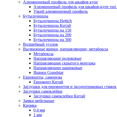
Алюминиевый профиль для шкафов купе
Алюминиевый профиль для шкафов-купе ти
Узкий алюминиевый профиль
Бутылочницы
Бутылочницы Hettich
Бутылочницы Китай
Бутылочницы на 150
Бутылочницы на 200
Бутылочницы на 300
Волшебный уголок
Выдвижные ящики, направляющие, метабоксы
Метабоксы
Направляющие роликовые
Направляющие скрытого монтажа
Направляющие шариковые
Ящики Grandstar
Евровинты, саморезы
Евровинт Китай
Заглушки для евровинтов и эксцентриковых стяжек
Заглушки самоклейки
Заглушки самоклейки Китай
Замки мебельные
Кромка
0,4 мм
1 мм