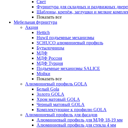
Свет
Фурнитура для складных и раздвижных двере
Шаблоны, крепёж, заглушки и мелкие компле
Показать все
Мебельная фурнитура
Акция
Hettich
Huwil подъемные механизмы
SCHUCO алюминиевый профиль
Бутылочницы
МДФ
МДФ Россия
МДФ Турция
Подъемные механизмы SALICE
Мойки
Показать все
Алюминиевый профиль GOLA
Белый Gola
Золото GOLA
Хром матовый GOLA
Черный матовый GOLA
Комплектующие к профилю GOLA
Алюминиевый профиль для фасадов
Алюминиевый профиль для МДФ 18-19 мм
Алюминиевый профиль для стекла 4 мм