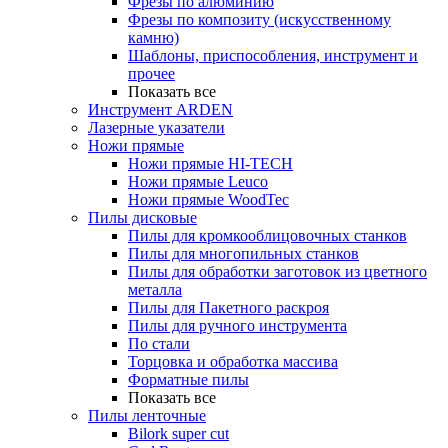
Фрезы по алюминию
Фрезы по композиту (искусственному
камню)
Шаблоны, приспособления, инструмент и
прочее
Показать все
Инструмент ARDEN
Лазерные указатели
Ножи прямые
Ножи прямые HI-TECH
Ножи прямые Leuco
Ножи прямые WoodTec
Пилы дисковые
Пилы для кромкооблицовочных станков
Пилы для многопильных станков
Пилы для обработки заготовок из цветного
металла
Пилы для Пакетного раскроя
Пилы для ручного инструмента
По стали
Торцовка и обработка массива
Форматные пилы
Показать все
Пилы ленточные
Bilork super cut