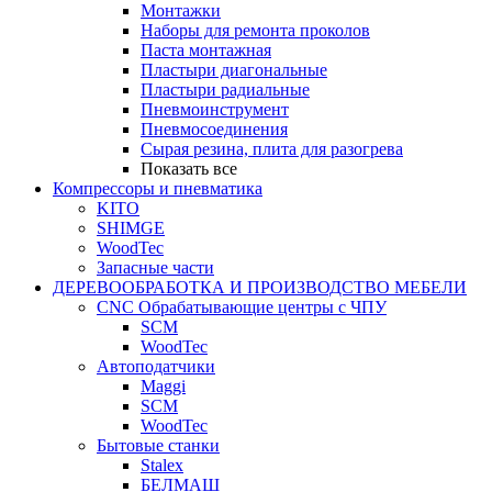
Монтажки
Наборы для ремонта проколов
Паста монтажная
Пластыри диагональные
Пластыри радиальные
Пневмоинструмент
Пневмосоединения
Сырая резина, плита для разогрева
Показать все
Компрессоры и пневматика
KITO
SHIMGE
WoodTec
Запасные части
ДЕРЕВООБРАБОТКА И ПРОИЗВОДСТВО МЕБЕЛИ
CNC Обрабатывающие центры с ЧПУ
SCM
WoodTec
Автоподатчики
Maggi
SCM
WoodTec
Бытовые станки
Stalex
БЕЛМАШ