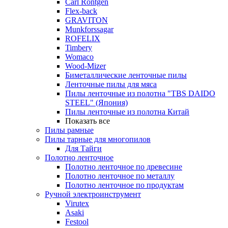
Carl Rontgen
Flex-back
GRAVITON
Munkforssagar
ROFELIX
Timbery
Womaco
Wood-Mizer
Биметаллические ленточные пилы
Ленточные пилы для мяса
Пилы ленточные из полотна "TBS DAIDO
STEEL" (Япония)
Пилы ленточные из полотна Китай
Показать все
Пилы рамные
Пилы тарные для многопилов
Для Тайги
Полотно ленточное
Полотно ленточное по древесине
Полотно ленточное по металлу
Полотно ленточное по продуктам
Ручной электроинструмент
Virutex
Asaki
Festool