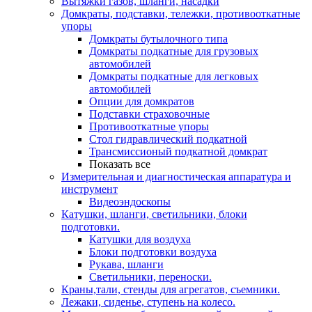
Вытяжки газов, шланги, насадки
Домкраты, подставки, тележки, противооткатные
упоры
Домкраты бутылочного типа
Домкраты подкатные для грузовых
автомобилей
Домкраты подкатные для легковых
автомобилей
Опции для домкратов
Подставки страховочные
Противооткатные упоры
Стол гидравлический подкатной
Трансмиссионый подкатной домкрат
Показать все
Измерительная и диагностическая аппаратура и
инструмент
Видеоэндоскопы
Катушки, шланги, светильники, блоки
подготовки.
Катушки для воздуха
Блоки подготовки воздуха
Рукава, шланги
Светильники, переноски.
Краны,тали, стенды для агрегатов, съемники.
Лежаки, сиденье, ступень на колесо.