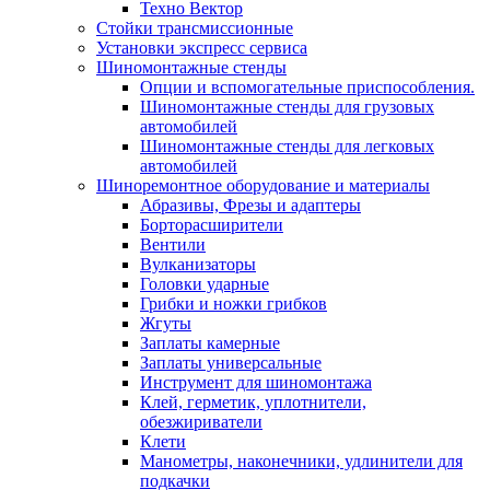
Техно Вектор
Стойки трансмиссионные
Установки экспресс сервиса
Шиномонтажные стенды
Опции и вспомогательные приспособления.
Шиномонтажные стенды для грузовых
автомобилей
Шиномонтажные стенды для легковых
автомобилей
Шиноремонтное оборудование и материалы
Абразивы, Фрезы и адаптеры
Борторасширители
Вентили
Вулканизаторы
Головки ударные
Грибки и ножки грибков
Жгуты
Заплаты камерные
Заплаты универсальные
Инструмент для шиномонтажа
Клей, герметик, уплотнители,
обезжириватели
Клети
Манометры, наконечники, удлинители для
подкачки