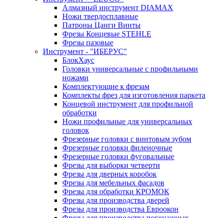
Алмазный инструмент DIAMAX
Ножи твердосплавные
Патроны Цанги Винты
Фрезы Концевые STEHLE
Фрезы пазовые
Инструмент - "ИБЕРУС"
БлокХаус
Головки универсальные с профильными
ножами
Комплектующие к фрезам
Комплекты фрез для изготовления паркета
Концевой инструмент для профильной
обработки
Ножи профильные для универсальных
головок
Фрезерные головки с винтовым зубом
Фрезерные головки филеночные
Фрезерные головки фуговальные
Фрезы для выборки четверти
Фрезы для дверных коробок
Фрезы для мебельных фасадов
Фрезы для обработки КРОМОК
Фрезы для производства дверей
Фрезы для производства Евроокон
Фрезы для производства погонажных