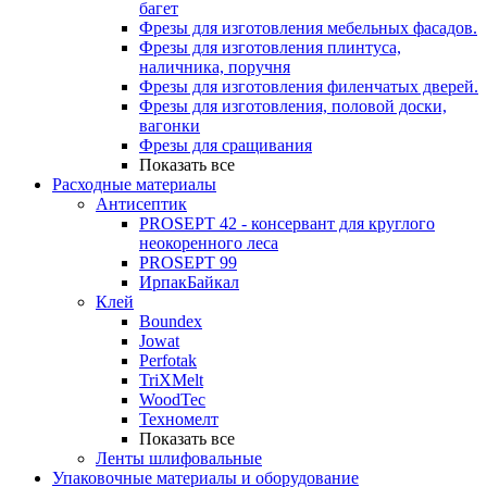
багет
Фрезы для изготовления мебельных фасадов.
Фрезы для изготовления плинтуса,
наличника, поручня
Фрезы для изготовления филенчатых дверей.
Фрезы для изготовления, половой доски,
вагонки
Фрезы для сращивания
Показать все
Расходные материалы
Антисептик
PROSEPT 42 - консервант для круглого
неокоренного леса
PROSEPT 99
ИрпакБайкал
Клей
Boundex
Jowat
Perfotak
TriXMelt
WoodTec
Техномелт
Показать все
Ленты шлифовальные
Упаковочные материалы и оборудование