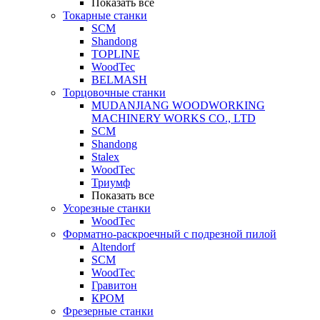
Показать все
Токарные станки
SCM
Shandong
TOPLINE
WoodTec
BELMASH
Торцовочные станки
MUDANJIANG WOODWORKING
MACHINERY WORKS CO., LTD
SCM
Shandong
Stalex
WoodTec
Триумф
Показать все
Усорезные станки
WoodTec
Форматно-раскроечный с подрезной пилой
Altendorf
SCM
WoodTec
Гравитон
КРОМ
Фрезерные станки