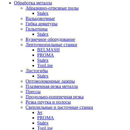
Обработка металла
Абразивно-отрезные пилы
Stalex
Вальцовочные
Гибка арматуры
Гильотины
Stalex
Кузнечное оборудование
Ленточнопильные станки
BELMASH
PROMA
Stalex
TopLine
Листогибы
Stalex
Оптоволоконные лазеры
Плазменная резка металла
Прессы
Продольно-поперечная резка
Резка прутка и полосы
Сверлильные и расточные станки
Jet
PROMA
Stalex
TopLine