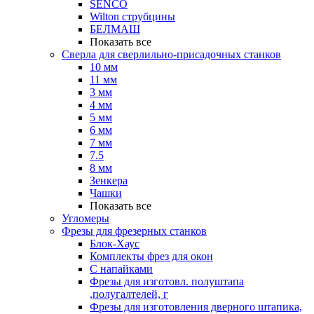
SENCO
Wilton струбцины
БЕЛМАШ
Показать все
Сверла для сверлильно-присадочных станков
10 мм
11 мм
3 мм
4 мм
5 мм
6 мм
7 мм
7.5
8 мм
Зенкера
Чашки
Показать все
Угломеры
Фрезы для фрезерных станков
Блок-Хаус
Комплекты фрез для окон
С напайками
Фрезы для изготовл. полуштапа
,полугалтелей, г
Фрезы для изготовления дверного штапика,