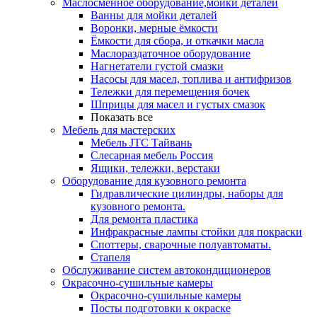
Маслосменное оборудование,мойки деталей
Ванны для мойки деталей
Воронки, мерные ёмкости
Ёмкости для сбора, и откачки масла
Маслораздаточное оборудование
Нагнетатели густой смазки
Насосы для масел, топлива и антифризов
Тележки для перемещения бочек
Шприцы для масел и густых смазок
Показать все
Мебель для мастерских
Мебель JTC Тайвань
Слесарная мебель Россия
Ящики, тележки, верстаки
Оборудование для кузовного ремонта
Гидравлические цилиндры, наборы для
кузовного ремонта.
Для ремонта пластика
Инфракрасные лампы стойки для покраски
Споттеры, сварочные полуавтоматы.
Стапеля
Обслуживание систем автокондиционеров
Окрасочно-сушильные камеры
Окрасочно-сушильные камеры
Посты подготовки к окраске