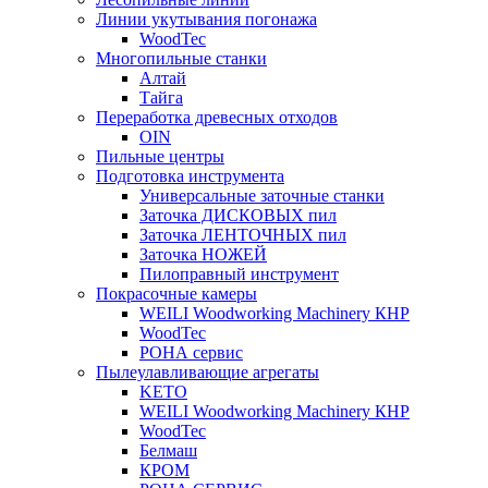
Линии укутывания погонажа
WoodTec
Многопильные станки
Алтай
Тайга
Переработка древесных отходов
OIN
Пильные центры
Подготовка инструмента
Универсальные заточные станки
Заточка ДИСКОВЫХ пил
Заточка ЛЕНТОЧНЫХ пил
Заточка НОЖЕЙ
Пилоправный инструмент
Покрасочные камеры
WEILI Woodworking Machinery КНР
WoodTec
РОНА сервис
Пылеулавливающие агрегаты
KETO
WEILI Woodworking Machinery КНР
WoodTec
Белмаш
КРОМ