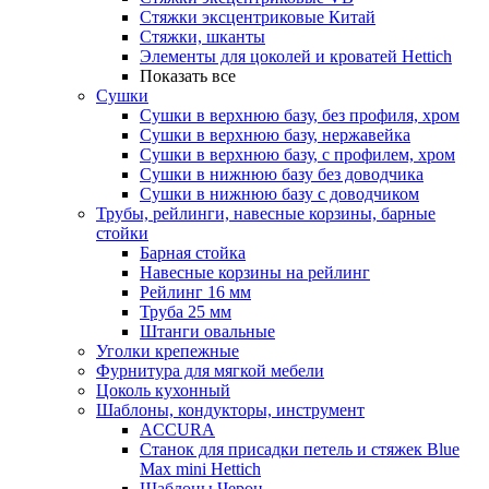
Стяжки эксцентриковые Китай
Стяжки, шканты
Элементы для цоколей и кроватей Hettich
Показать все
Сушки
Сушки в верхнюю базу, без профиля, хром
Сушки в верхнюю базу, нержавейка
Сушки в верхнюю базу, с профилем, хром
Сушки в нижнюю базу без доводчика
Сушки в нижнюю базу с доводчиком
Трубы, рейлинги, навесные корзины, барные
стойки
Барная стойка
Навесные корзины на рейлинг
Рейлинг 16 мм
Труба 25 мм
Штанги овальные
Уголки крепежные
Фурнитура для мягкой мебели
Цоколь кухонный
Шаблоны, кондукторы, инструмент
ACCURA
Станок для присадки петель и стяжек Blue
Max mini Hettich
Шаблоны Черон