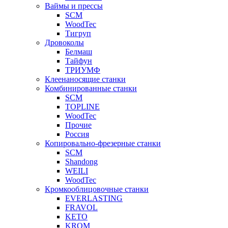
Ваймы и прессы
SCM
WoodTec
Тигруп
Дровоколы
Белмаш
Тайфун
ТРИУМФ
Клеенаносящие станки
Комбинированные станки
SCM
TOPLINE
WoodTec
Прочие
Россия
Копировально-фрезерные станки
SCM
Shandong
WEILI
WoodTec
Кромкооблицовочные станки
EVERLASTING
FRAVOL
KETO
KROM