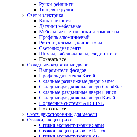
Ручки-рейлинги
Торцевые ручки
Свет и электрика
Блоки питания
Датчики мебельные
Мебельные светильники и комплекты
Профиль алюминиевый
Розетки, клеммы, коннекторы
Светодиодная лента
Шнуры, кабель-каналы, соединители
Показать все
Складные-раздвижные двери
Выпрямители фасадов
Профиль для стекла Китай
Складные раздвижные двери Samet
Складные-раздвижные двери GrandStar
Складные-раздвижные двери Hettich
Складные-раздвижные двери Китай
Подвесные системы AIR LINE
Показать все
Скотч двухсторонний для мебели
Стяжки, эксцентрики
Cтяжки эксцентриковые Samet
Стяжки эксцентриковые Rastex
Стяжки эксцентриковые VB