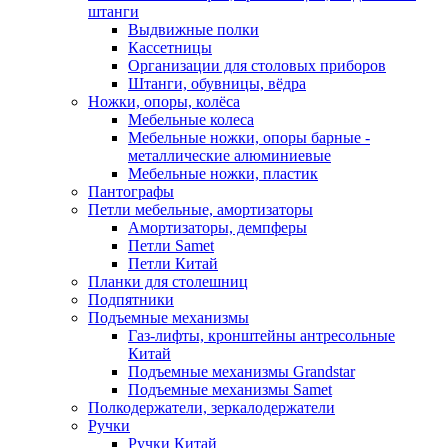
штанги
Выдвижные полки
Кассетницы
Организации для столовых приборов
Штанги, обувницы, вёдра
Ножки, опоры, колёса
Мебельные колеса
Мебельные ножки, опоры барные -
металлические алюминиевые
Мебельные ножки, пластик
Пантографы
Петли мебельные, амортизаторы
Амортизаторы, демпферы
Петли Samet
Петли Китай
Планки для столешниц
Подпятники
Подъемные механизмы
Газ-лифты, кронштейны антресольные
Китай
Подъемные механизмы Grandstar
Подъемные механизмы Samet
Полкодержатели, зеркалодержатели
Ручки
Ручки Китай