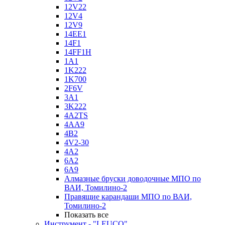
12V22
12V4
12V9
14EE1
14F1
14FF1H
1A1
1K222
1K700
2F6V
3A1
3K222
4A2TS
4AA9
4B2
4V2-30
4А2
6A2
6A9
Алмазные бруски доводочные МПО по
ВАИ, Томилино-2
Правящие карандаши МПО по ВАИ,
Томилино-2
Показать все
Инструмент - "LEUCO"