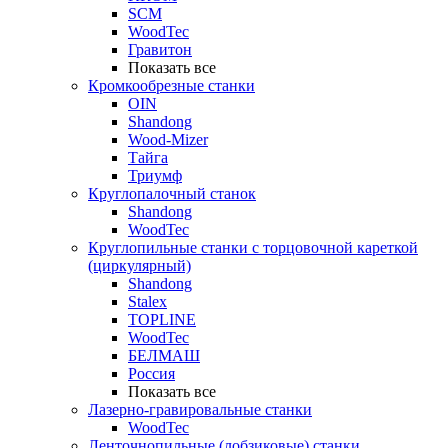
SCM
WoodTec
Гравитон
Показать все
Кромкообрезные станки
OIN
Shandong
Wood-Mizer
Тайга
Триумф
Круглопалочный станок
Shandong
WoodTec
Круглопильные станки с торцовочной кареткой
(циркулярный)
Shandong
Stalex
TOPLINE
WoodTec
БЕЛМАШ
Россия
Показать все
Лазерно-гравировальные станки
WoodTec
Ленточнопильные (лобзиковые) станки