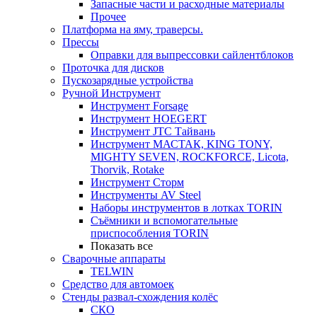
Запасные части и расходные материалы
Прочее
Платформа на яму, траверсы.
Прессы
Оправки для выпрессовки сайлентблоков
Проточка для дисков
Пускозарядные устройства
Ручной Инструмент
Инструмент Forsage
Инструмент HOEGERT
Инструмент JTC Тайвань
Инструмент МАСТАК, KING TONY,
MIGHTY SEVEN, ROCKFORCE, Licota,
Thorvik, Rotake
Инструмент Сторм
Инструменты AV Steel
Наборы инструментов в лотках TORIN
Съёмники и вспомогательные
приспособления TORIN
Показать все
Сварочные аппараты
TELWIN
Средство для автомоек
Стенды развал-схождения колёс
СКО