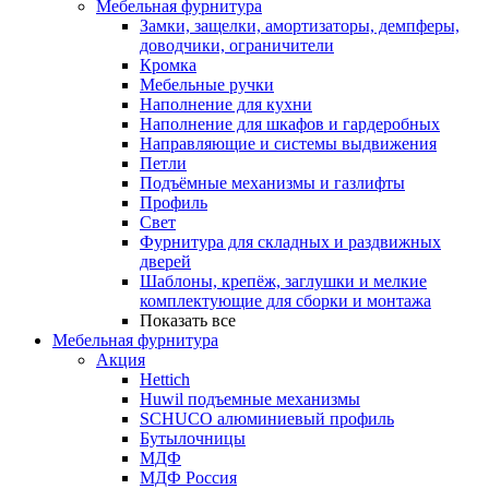
Мебельная фурнитура
Замки, защелки, амортизаторы, демпферы,
доводчики, ограничители
Кромка
Мебельные ручки
Наполнение для кухни
Наполнение для шкафов и гардеробных
Направляющие и системы выдвижения
Петли
Подъёмные механизмы и газлифты
Профиль
Свет
Фурнитура для складных и раздвижных
дверей
Шаблоны, крепёж, заглушки и мелкие
комплектующие для сборки и монтажа
Показать все
Мебельная фурнитура
Акция
Hettich
Huwil подъемные механизмы
SCHUCO алюминиевый профиль
Бутылочницы
МДФ
МДФ Россия