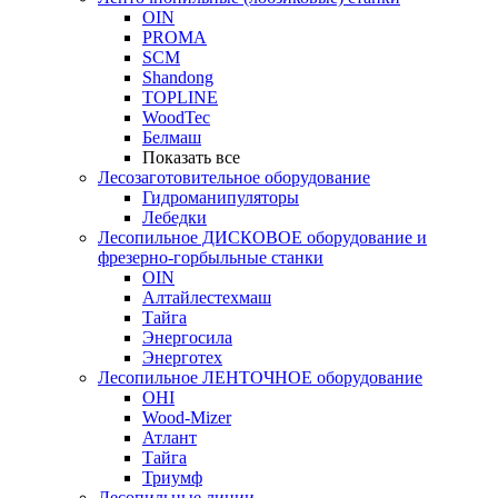
OIN
PROMA
SCM
Shandong
TOPLINE
WoodTec
Белмаш
Показать все
Лесозаготовительное оборудование
Гидроманипуляторы
Лебедки
Лесопильное ДИСКОВОЕ оборудование и
фрезерно-горбыльные станки
OIN
Алтайлестехмаш
Тайга
Энергосила
Энерготех
Лесопильное ЛЕНТОЧНОЕ оборудование
OHI
Wood-Mizer
Атлант
Тайга
Триумф
Лесопильные линии