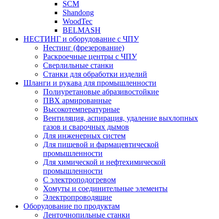
SCM
Shandong
WoodTec
BELMASH
НЕСТИНГ и оборудование с ЧПУ
Нестинг (фрезерование)
Раскроечные центры с ЧПУ
Сверлильные станки
Станки для обработки изделий
Шланги и рукава для промышленности
Полиуретановые абразивостойкие
ПВХ армированные
Высокотемпературные
Вентиляция, аспирация, удаление выхлопных
газов и сварочных дымов
Для инженерных систем
Для пищевой и фармацевтической
промышленности
Для химической и нефтехимической
промышленности
С электроподогревом
Хомуты и соединительные элементы
Электропроводящие
Оборудование по продуктам
Ленточнопильные станки