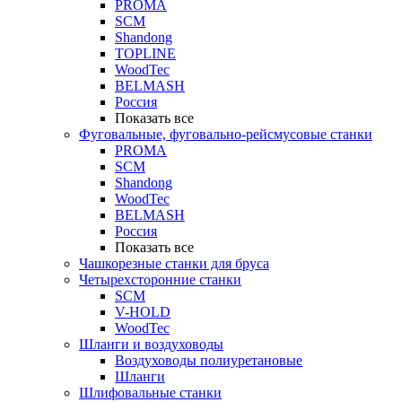
PROMA
SCM
Shandong
TOPLINE
WoodTec
BELMASH
Россия
Показать все
Фуговальные, фуговально-рейсмусовые станки
PROMA
SCM
Shandong
WoodTec
BELMASH
Россия
Показать все
Чашкорезные станки для бруса
Четырехсторонние станки
SCM
V-HOLD
WoodTec
Шланги и воздуховоды
Воздуховоды полиуретановые
Шланги
Шлифовальные станки