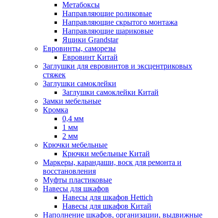
Метабоксы
Направляющие роликовые
Направляющие скрытого монтажа
Направляющие шариковые
Ящики Grandstar
Евровинты, саморезы
Евровинт Китай
Заглушки для евровинтов и эксцентриковых
стяжек
Заглушки самоклейки
Заглушки самоклейки Китай
Замки мебельные
Кромка
0,4 мм
1 мм
2 мм
Крючки мебельные
Крючки мебельные Китай
Маркеры, карандаши, воск для ремонта и
восстановления
Муфты пластиковые
Навесы для шкафов
Навесы для шкафов Hettich
Навесы для шкафов Китай
Наполнение шкафов, организации, выдвижные