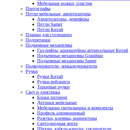
Мебельные ножки, пластик
Пантографы
Петли мебельные, амортизаторы
Амортизаторы, демпферы
Петли Samet
Петли Китай
Планки для столешниц
Подпятники
Подъемные механизмы
Газ-лифты, кронштейны антресольные Китай
Подъемные механизмы Grandstar
Подъемные механизмы Samet
Полкодержатели, зеркалодержатели
Ручки
Ручки Китай
Ручки-рейлинги
Торцевые ручки
Свет и электрика
Блоки питания
Датчики мебельные
Мебельные светильники и комплекты
Профиль алюминиевый
Розетки, клеммы, коннекторы
Светодиодная лента
Шнуры, кабель-каналы, соединители