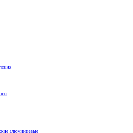
вления
нги
еские алюминиевые