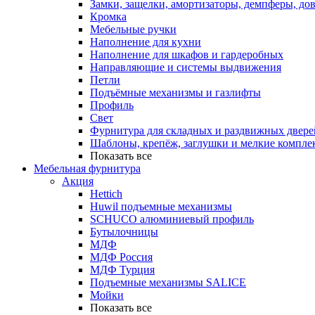
Замки, защелки, амортизаторы, демпферы, до
Кромка
Мебельные ручки
Наполнение для кухни
Наполнение для шкафов и гардеробных
Направляющие и системы выдвижения
Петли
Подъёмные механизмы и газлифты
Профиль
Свет
Фурнитура для складных и раздвижных двере
Шаблоны, крепёж, заглушки и мелкие компле
Показать все
Мебельная фурнитура
Акция
Hettich
Huwil подъемные механизмы
SCHUCO алюминиевый профиль
Бутылочницы
МДФ
МДФ Россия
МДФ Турция
Подъемные механизмы SALICE
Мойки
Показать все