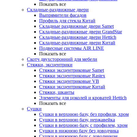
Показать все
Складные-раздвижные двери
Выпрямители фасадов
Профиль для стекла Китай
Складные раздвижные двери Samet
Складные-раздвижные двери GrandStar
Складные-раздвижные двери Hettich
Складные-раздвижные двери Китай
Подвесные системы AIR LINE
Показать все
Скотч двухсторонний для мебели
Стяжки, эксцентрики
Cтяжки эксцентриковые Samet
Стяжки эксцентриковые Rastex
Стяжки эксцентриковые VB
Стяжки эксцентриковые Китай
Стяжки, шканты
Элементы для цоколей и кроватей Hettich
Показать все
Сушки
Сушки в верхнюю базу, без профиля, хром
Сушки в верхнюю базу, нержавейка
Сушки в верхнюю базу, с профилем, хром
Сушки в нижнюю базу без доводчика
Сушки в нижнюю базу с доводчиком