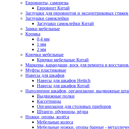
Евровинты, саморезы
Евровинт Китай
Заглушки для евровинтов и эксцентриковых стяжек
Заглушки самоклейки
Заглушки самоклейки Китай
Замки мебельные
Кромка
0,4 мм
1 мм
2 мм
Крючки мебельные
Крючки мебельные Китай
Маркеры, карандаши, воск для ремонта и восстано
Муфты пластиковые
Навесы для шкафов
Навесы для шкафов Hettich
Навесы для шкафов Китай
Наполнение шкафов, организации, выдвижные шта
Выдвижные полки
Кассетницы
Организации для столовых приборов
Штанги, обувницы, вёдра
Ножки, опоры, колёса
Мебельные колеса
Мебельные ножки, опоры барные - металлич