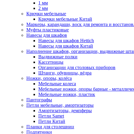
1 мм
2 мм
Крючки мебельные
Крючки мебельные Китай
Маркеры, карандаши, воск для ремонта и восстано
Муфты пластиковые
Навесы для шкафов
Навесы для шкафов Hettich
Навесы для шкафов Китай
Наполнение шкафов, организации, выдвижные шта
Выдвижные полки
Кассетницы
Организации для столовых приборов
Штанги, обувницы, вёдра
Ножки, опоры, колёса
Мебельные колеса
Мебельные ножки, опоры барные - металлич
Мебельные ножки, пластик
Пантографы
Петли мебельные, амортизаторы
Амортизаторы, демпферы
Петли Samet
Петли Китай
Планки для столешниц
Подпятники