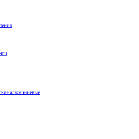
вления
нги
еские алюминиевые