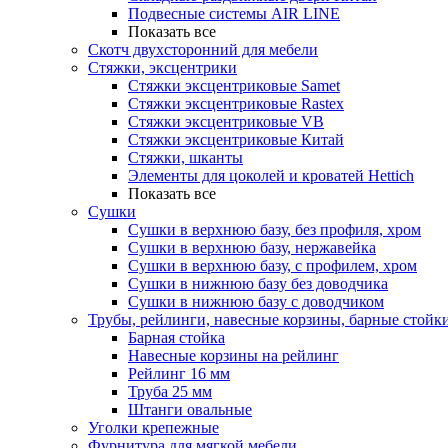
Подвесные системы AIR LINE
Показать все
Скотч двухсторонний для мебели
Стяжки, эксцентрики
Cтяжки эксцентриковые Samet
Стяжки эксцентриковые Rastex
Стяжки эксцентриковые VB
Стяжки эксцентриковые Китай
Стяжки, шканты
Элементы для цоколей и кроватей Hettich
Показать все
Сушки
Сушки в верхнюю базу, без профиля, хром
Сушки в верхнюю базу, нержавейка
Сушки в верхнюю базу, с профилем, хром
Сушки в нижнюю базу без доводчика
Сушки в нижнюю базу с доводчиком
Трубы, рейлинги, навесные корзины, барные стойк
Барная стойка
Навесные корзины на рейлинг
Рейлинг 16 мм
Труба 25 мм
Штанги овальные
Уголки крепежные
Фурнитура для мягкой мебели