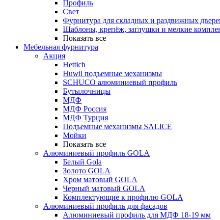
Профиль
Свет
Фурнитура для складных и раздвижных двере
Шаблоны, крепёж, заглушки и мелкие компле
Показать все
Мебельная фурнитура
Акция
Hettich
Huwil подъемные механизмы
SCHUCO алюминиевый профиль
Бутылочницы
МДФ
МДФ Россия
МДФ Турция
Подъемные механизмы SALICE
Мойки
Показать все
Алюминиевый профиль GOLA
Белый Gola
Золото GOLA
Хром матовый GOLA
Черный матовый GOLA
Комплектующие к профилю GOLA
Алюминиевый профиль для фасадов
Алюминиевый профиль для МДФ 18-19 мм