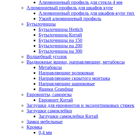
Алюминиевый профиль для стекла 4 мм
Алюминиевый профиль для шкафов купе
Алюминиевый профиль для шкафов-купе ти
Узкий алюминиевый профиль
Бутылочницы
Бутылочницы Hettich
Бутылочницы Китай
Бутылочницы на 150
Бутылочницы на 200
Бутылочницы на 300
Волшебный уголок
Выдвижные ящики, направляющие, метабоксы
Метабоксы
Направляющие роликовые
Направляющие скрытого монтажа
Направляющие шариковые
Ящики Grandstar
Евровинты, саморезы
Евровинт Китай
Заглушки для евровинтов и эксцентриковых стяжек
Заглушки самоклейки
Заглушки самоклейки Китай
Замки мебельные
Кромка
0,4 мм