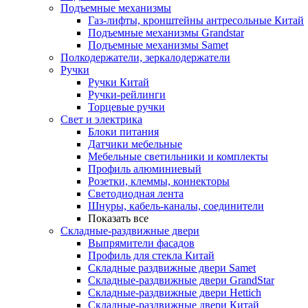
Подъемные механизмы
Газ-лифты, кронштейны антресольные Китай
Подъемные механизмы Grandstar
Подъемные механизмы Samet
Полкодержатели, зеркалодержатели
Ручки
Ручки Китай
Ручки-рейлинги
Торцевые ручки
Свет и электрика
Блоки питания
Датчики мебельные
Мебельные светильники и комплекты
Профиль алюминиевый
Розетки, клеммы, коннекторы
Светодиодная лента
Шнуры, кабель-каналы, соединители
Показать все
Складные-раздвижные двери
Выпрямители фасадов
Профиль для стекла Китай
Складные раздвижные двери Samet
Складные-раздвижные двери GrandStar
Складные-раздвижные двери Hettich
Складные-раздвижные двери Китай