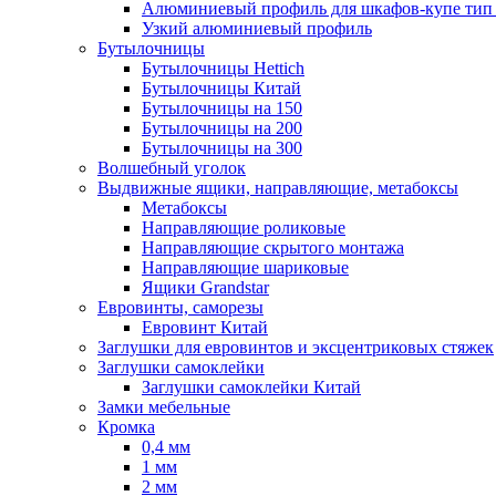
Алюминиевый профиль для шкафов-купе ти
Узкий алюминиевый профиль
Бутылочницы
Бутылочницы Hettich
Бутылочницы Китай
Бутылочницы на 150
Бутылочницы на 200
Бутылочницы на 300
Волшебный уголок
Выдвижные ящики, направляющие, метабоксы
Метабоксы
Направляющие роликовые
Направляющие скрытого монтажа
Направляющие шариковые
Ящики Grandstar
Евровинты, саморезы
Евровинт Китай
Заглушки для евровинтов и эксцентриковых стяжек
Заглушки самоклейки
Заглушки самоклейки Китай
Замки мебельные
Кромка
0,4 мм
1 мм
2 мм