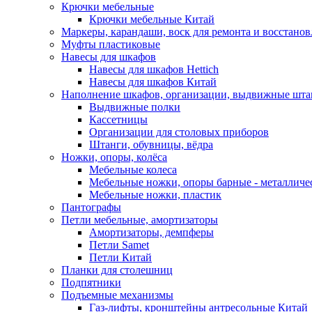
Крючки мебельные
Крючки мебельные Китай
Маркеры, карандаши, воск для ремонта и восстано
Муфты пластиковые
Навесы для шкафов
Навесы для шкафов Hettich
Навесы для шкафов Китай
Наполнение шкафов, организации, выдвижные шта
Выдвижные полки
Кассетницы
Организации для столовых приборов
Штанги, обувницы, вёдра
Ножки, опоры, колёса
Мебельные колеса
Мебельные ножки, опоры барные - металлич
Мебельные ножки, пластик
Пантографы
Петли мебельные, амортизаторы
Амортизаторы, демпферы
Петли Samet
Петли Китай
Планки для столешниц
Подпятники
Подъемные механизмы
Газ-лифты, кронштейны антресольные Китай