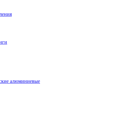
вления
нги
еские алюминиевые