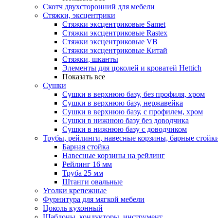
Скотч двухсторонний для мебели
Стяжки, эксцентрики
Cтяжки эксцентриковые Samet
Стяжки эксцентриковые Rastex
Стяжки эксцентриковые VB
Стяжки эксцентриковые Китай
Стяжки, шканты
Элементы для цоколей и кроватей Hettich
Показать все
Сушки
Сушки в верхнюю базу, без профиля, хром
Сушки в верхнюю базу, нержавейка
Сушки в верхнюю базу, с профилем, хром
Сушки в нижнюю базу без доводчика
Сушки в нижнюю базу с доводчиком
Трубы, рейлинги, навесные корзины, барные стойк
Барная стойка
Навесные корзины на рейлинг
Рейлинг 16 мм
Труба 25 мм
Штанги овальные
Уголки крепежные
Фурнитура для мягкой мебели
Цоколь кухонный
Шаблоны, кондукторы, инструмент