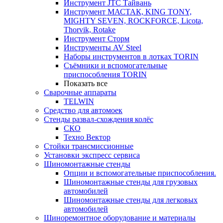
Инструмент JTC Тайвань
Инструмент МАСТАК, KING TONY,
MIGHTY SEVEN, ROCKFORCE, Licota,
Thorvik, Rotake
Инструмент Сторм
Инструменты AV Steel
Наборы инструментов в лотках TORIN
Съёмники и вспомогательные
приспособления TORIN
Показать все
Сварочные аппараты
TELWIN
Средство для автомоек
Стенды развал-схождения колёс
СКО
Техно Вектор
Стойки трансмиссионные
Установки экспресс сервиса
Шиномонтажные стенды
Опции и вспомогательные приспособления.
Шиномонтажные стенды для грузовых
автомобилей
Шиномонтажные стенды для легковых
автомобилей
Шиноремонтное оборудование и материалы