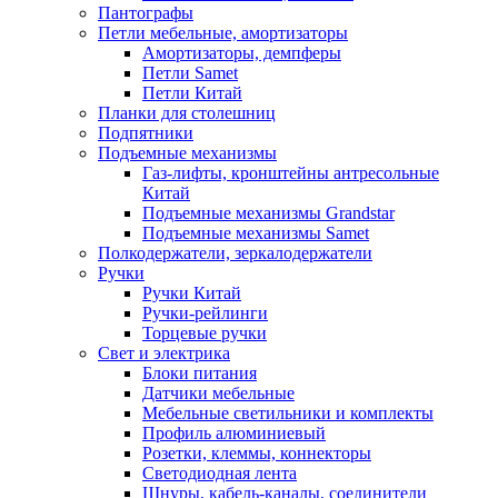
Пантографы
Петли мебельные, амортизаторы
Амортизаторы, демпферы
Петли Samet
Петли Китай
Планки для столешниц
Подпятники
Подъемные механизмы
Газ-лифты, кронштейны антресольные
Китай
Подъемные механизмы Grandstar
Подъемные механизмы Samet
Полкодержатели, зеркалодержатели
Ручки
Ручки Китай
Ручки-рейлинги
Торцевые ручки
Свет и электрика
Блоки питания
Датчики мебельные
Мебельные светильники и комплекты
Профиль алюминиевый
Розетки, клеммы, коннекторы
Светодиодная лента
Шнуры, кабель-каналы, соединители