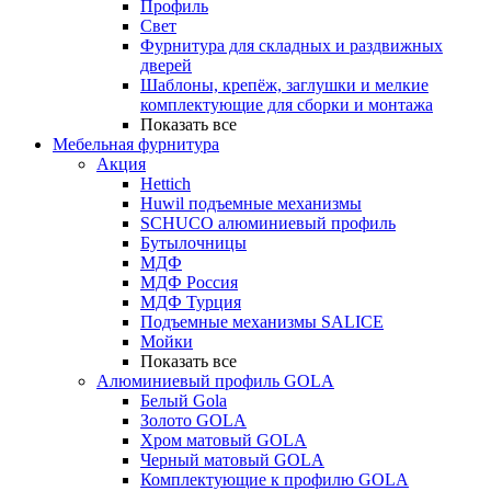
Профиль
Свет
Фурнитура для складных и раздвижных
дверей
Шаблоны, крепёж, заглушки и мелкие
комплектующие для сборки и монтажа
Показать все
Мебельная фурнитура
Акция
Hettich
Huwil подъемные механизмы
SCHUCO алюминиевый профиль
Бутылочницы
МДФ
МДФ Россия
МДФ Турция
Подъемные механизмы SALICE
Мойки
Показать все
Алюминиевый профиль GOLA
Белый Gola
Золото GOLA
Хром матовый GOLA
Черный матовый GOLA
Комплектующие к профилю GOLA