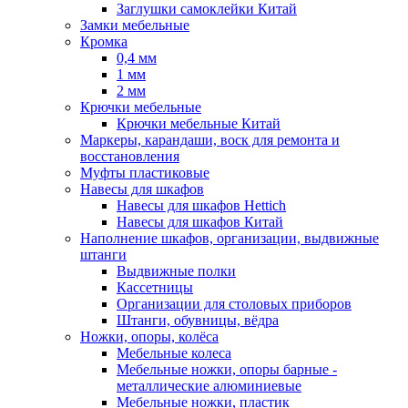
Заглушки самоклейки Китай
Замки мебельные
Кромка
0,4 мм
1 мм
2 мм
Крючки мебельные
Крючки мебельные Китай
Маркеры, карандаши, воск для ремонта и
восстановления
Муфты пластиковые
Навесы для шкафов
Навесы для шкафов Hettich
Навесы для шкафов Китай
Наполнение шкафов, организации, выдвижные
штанги
Выдвижные полки
Кассетницы
Организации для столовых приборов
Штанги, обувницы, вёдра
Ножки, опоры, колёса
Мебельные колеса
Мебельные ножки, опоры барные -
металлические алюминиевые
Мебельные ножки, пластик