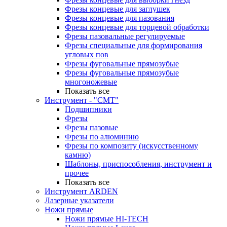
Фрезы концевые для заглушек
Фрезы концевые для пазования
Фрезы концевые для торцевой обработки
Фрезы пазовальные регулируемые
Фрезы специальные для формирования
угловых пов
Фрезы фуговальные прямозубые
Фрезы фуговальные прямозубые
многоножевые
Показать все
Инструмент - "СМТ"
Подшипники
Фрезы
Фрезы пазовые
Фрезы по алюминию
Фрезы по композиту (искусственному
камню)
Шаблоны, приспособления, инструмент и
прочее
Показать все
Инструмент ARDEN
Лазерные указатели
Ножи прямые
Ножи прямые HI-TECH