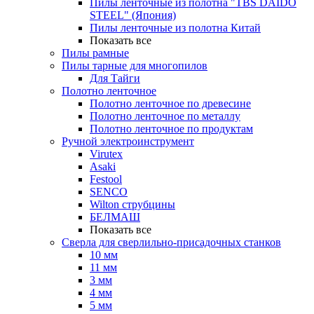
Пилы ленточные из полотна "TBS DAIDO
STEEL" (Япония)
Пилы ленточные из полотна Китай
Показать все
Пилы рамные
Пилы тарные для многопилов
Для Тайги
Полотно ленточное
Полотно ленточное по древесине
Полотно ленточное по металлу
Полотно ленточное по продуктам
Ручной электроинструмент
Virutex
Asaki
Festool
SENCO
Wilton струбцины
БЕЛМАШ
Показать все
Сверла для сверлильно-присадочных станков
10 мм
11 мм
3 мм
4 мм
5 мм