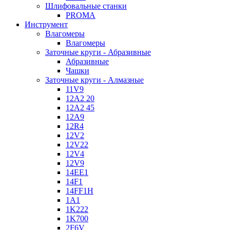
Шлифовальные станки
PROMA
Инструмент
Влагомеры
Влагомеры
Заточные круги - Абразивные
Абразивные
Чашки
Заточные круги - Алмазные
11V9
12A2 20
12A2 45
12A9
12R4
12V2
12V22
12V4
12V9
14EE1
14F1
14FF1H
1A1
1K222
1K700
2F6V