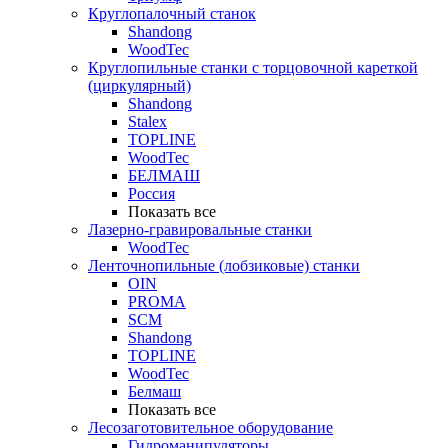
Круглопалочный станок
Shandong
WoodTec
Круглопильные станки с торцовочной кареткой
(циркулярный)
Shandong
Stalex
TOPLINE
WoodTec
БЕЛМАШ
Россия
Показать все
Лазерно-гравировальные станки
WoodTec
Ленточнопильные (лобзиковые) станки
OIN
PROMA
SCM
Shandong
TOPLINE
WoodTec
Белмаш
Показать все
Лесозаготовительное оборудование
Гидроманипуляторы