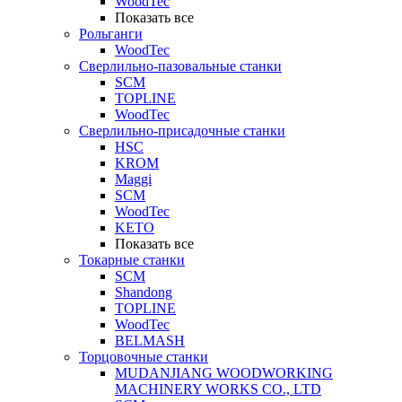
WoodTec
Показать все
Рольганги
WoodTec
Сверлильно-пазовальные станки
SCM
TOPLINE
WoodTec
Сверлильно-присадочные станки
HSC
KROM
Maggi
SCM
WoodTec
KETO
Показать все
Токарные станки
SCM
Shandong
TOPLINE
WoodTec
BELMASH
Торцовочные станки
MUDANJIANG WOODWORKING
MACHINERY WORKS CO., LTD