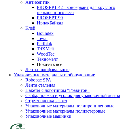
Антисептик
PROSEPT 42 - консервант для круглого
неокоренного леса
PROSEPT 99
ИрпакБайкал
Клей
Boundex
Jowat
Perfotak
TriXMelt
WoodTec
Техномелт
Показать все
Ленты шлифовальные
Упаковочные материалы и оборудование
Robopac SPA
Лента стальная
Пакеты с логотипом "Гравитон"
Скоба, пряжка и уголок для упаковочной ленты
Стретч пленка, скотч
Упаковочные материалы полипропиленовые
Упаковочные материалы полиэстеровые
Упаковочные машинки