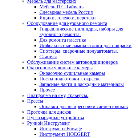
Мебель для мастерских
Мебель JTC Тайвань
Слесарная мебель Россия
Ящики, тележки, верстаки
Оборудование для кузовного ремонта
Гидравлические цилиндры, наборы для
кузовного ремонта.
Для ремонта пластика
Инфракрасные лампы стойки для покраски
Споттеры, сварочные полуавтоматы.
Стапеля
Обслуживание систем автокондиционеров
Окрасочно-сушильные камеры
Окрасочно-сушильные камеры
Посты подготовки к окраске
Запасные части и расходные материалы
Прочее
Платформа на яму, траверсы.
Прессы
Оправки для выпрессовки сайлентблоков
Проточка для дисков
Пускозарядные устройства
Ручной Инструмент
Инструмент Forsage
Инструмент HOEGERT