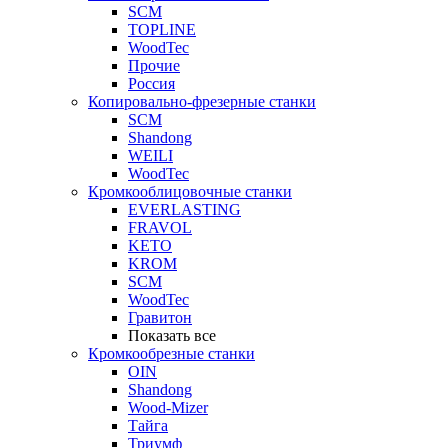
SCM
TOPLINE
WoodTec
Прочие
Россия
Копировально-фрезерные станки
SCM
Shandong
WEILI
WoodTec
Кромкооблицовочные станки
EVERLASTING
FRAVOL
KETO
KROM
SCM
WoodTec
Гравитон
Показать все
Кромкообрезные станки
OIN
Shandong
Wood-Mizer
Тайга
Триумф