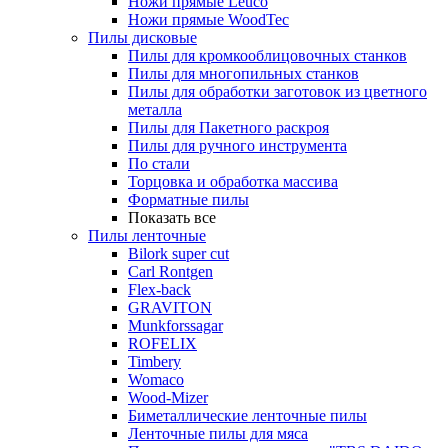
Ножи прямые Leuco
Ножи прямые WoodTec
Пилы дисковые
Пилы для кромкооблицовочных станков
Пилы для многопильных станков
Пилы для обработки заготовок из цветного
металла
Пилы для Пакетного раскроя
Пилы для ручного инструмента
По стали
Торцовка и обработка массива
Форматные пилы
Показать все
Пилы ленточные
Bilork super cut
Carl Rontgen
Flex-back
GRAVITON
Munkforssagar
ROFELIX
Timbery
Womaco
Wood-Mizer
Биметаллические ленточные пилы
Ленточные пилы для мяса