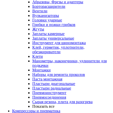
Абразивы, Фрезы и адаптеры
Борторасширители
Вентили
Вулканизаторы
Головки ударные
Грибки и ножки грибков
Жгуты
Заплаты камерные
Заплаты универсальные
Инструмент для шиномонтажа
Клей, герметик, уплотнители,
обезжириватели
Клети
Манометры, наконечники, удлинители для
подкачки
Монтажки
Наборы для ремонта проколов
Паста монтажная
Пластыри диагональные
Пластыри радиальные
Пневмоинструмент
Пневмосоединения
Сырая резина, плита для разогрева
Показать все
Компрессоры и пневматика