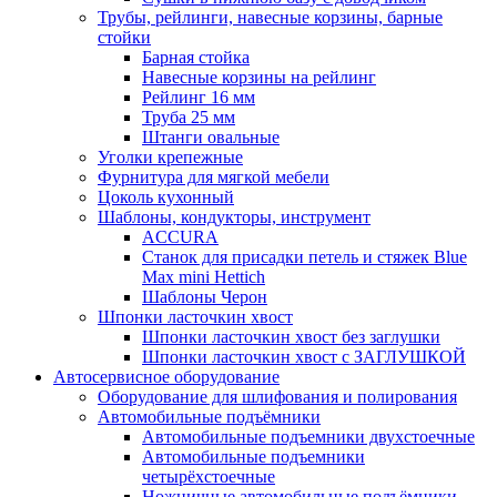
Трубы, рейлинги, навесные корзины, барные
стойки
Барная стойка
Навесные корзины на рейлинг
Рейлинг 16 мм
Труба 25 мм
Штанги овальные
Уголки крепежные
Фурнитура для мягкой мебели
Цоколь кухонный
Шаблоны, кондукторы, инструмент
ACCURA
Станок для присадки петель и стяжек Blue
Max mini Hettich
Шаблоны Черон
Шпонки ласточкин хвост
Шпонки ласточкин хвост без заглушки
Шпонки ласточкин хвост с ЗАГЛУШКОЙ
Автосервисное оборудование
Оборудование для шлифования и полирования
Автомобильные подъёмники
Автомобильные подъемники двухстоечные
Автомобильные подъемники
четырёхстоечные
Ножничные автомобильные подъёмники