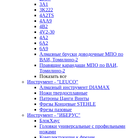
3A1
3K222
4A2TS
4AA9
4B2
4V2-30
4А2
6A2
6A9
Алмазные бруски доводочные МПО по
ВАИ, Томилино-2
Правящие карандаши МПО по ВАИ,
Томилино-2
Показать все
Инструмент - "LEUCO"
Алмазный инструмент DIAMAX
Ножи твердосплавные
Патроны Цанги Винты
Фрезы Концевые STEHLE
Фрезы пазовые
Инструмент - "ИБЕРУС"
БлокХаус
Головки универсальные с профильными
ножами
Комплектующие к фрезам