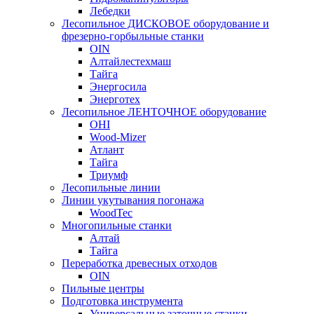
Лебедки
Лесопильное ДИСКОВОЕ оборудование и
фрезерно-горбыльные станки
OIN
Алтайлестехмаш
Тайга
Энергосила
Энерготех
Лесопильное ЛЕНТОЧНОЕ оборудование
OHI
Wood-Mizer
Атлант
Тайга
Триумф
Лесопильные линии
Линии укутывания погонажа
WoodTec
Многопильные станки
Алтай
Тайга
Переработка древесных отходов
OIN
Пильные центры
Подготовка инструмента
Универсальные заточные станки