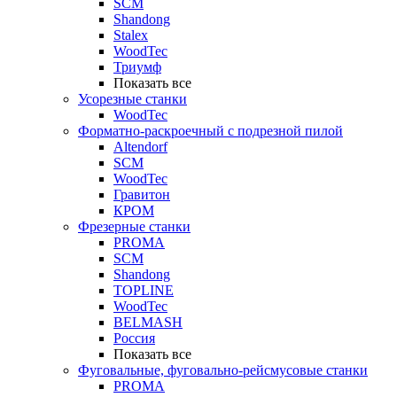
SCM
Shandong
Stalex
WoodTec
Триумф
Показать все
Усорезные станки
WoodTec
Форматно-раскроечный с подрезной пилой
Altendorf
SCM
WoodTec
Гравитон
КРОМ
Фрезерные станки
PROMA
SCM
Shandong
TOPLINE
WoodTec
BELMASH
Россия
Показать все
Фуговальные, фуговально-рейсмусовые станки
PROMA