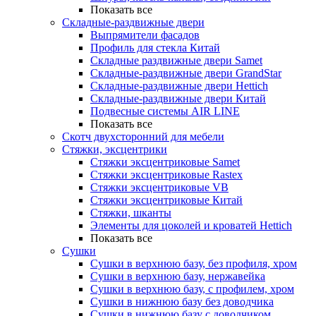
Показать все
Складные-раздвижные двери
Выпрямители фасадов
Профиль для стекла Китай
Складные раздвижные двери Samet
Складные-раздвижные двери GrandStar
Складные-раздвижные двери Hettich
Складные-раздвижные двери Китай
Подвесные системы AIR LINE
Показать все
Скотч двухсторонний для мебели
Стяжки, эксцентрики
Cтяжки эксцентриковые Samet
Стяжки эксцентриковые Rastex
Стяжки эксцентриковые VB
Стяжки эксцентриковые Китай
Стяжки, шканты
Элементы для цоколей и кроватей Hettich
Показать все
Сушки
Сушки в верхнюю базу, без профиля, хром
Сушки в верхнюю базу, нержавейка
Сушки в верхнюю базу, с профилем, хром
Сушки в нижнюю базу без доводчика
Сушки в нижнюю базу с доводчиком