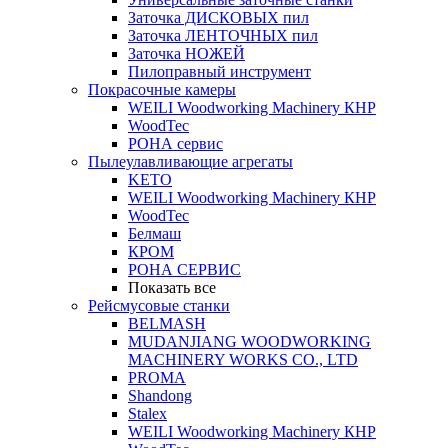
Заточка ДИСКОВЫХ пил
Заточка ЛЕНТОЧНЫХ пил
Заточка НОЖЕЙ
Пилоправный инструмент
Покрасочные камеры
WEILI Woodworking Machinery КНР
WoodTec
РОНА сервис
Пылеулавливающие агрегаты
KETO
WEILI Woodworking Machinery КНР
WoodTec
Белмаш
КРОМ
РОНА СЕРВИС
Показать все
Рейсмусовые станки
BELMASH
MUDANJIANG WOODWORKING
MACHINERY WORKS CO., LTD
PROMA
Shandong
Stalex
WEILI Woodworking Machinery КНР