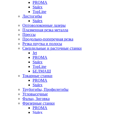
PROMA
Stalex
TopLine
Листогибы
Stalex
Оптоволоконные лазеры
Плазменная резка металла
Прессы
Продольно-поперечная резка
Резка прутка и полосы
Сверлильные и расточные станки
Jet
PROMA
Stalex
TopLine
БЕЛМАШ
Токарные станки
PROMA
Stalex
Трубогибы, Профилегибы
Угловысечные
Фальц, Зиговка
Фрезерные станки
PROMA
Stalex