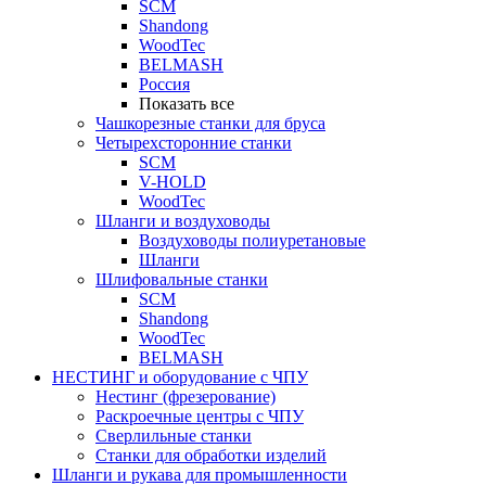
SCM
Shandong
WoodTec
BELMASH
Россия
Показать все
Чашкорезные станки для бруса
Четырехсторонние станки
SCM
V-HOLD
WoodTec
Шланги и воздуховоды
Воздуховоды полиуретановые
Шланги
Шлифовальные станки
SCM
Shandong
WoodTec
BELMASH
НЕСТИНГ и оборудование с ЧПУ
Нестинг (фрезерование)
Раскроечные центры с ЧПУ
Сверлильные станки
Станки для обработки изделий
Шланги и рукава для промышленности