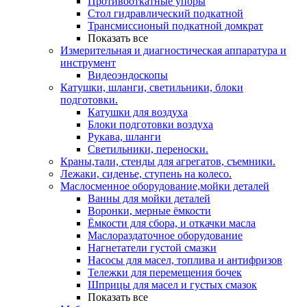
Противооткатные упоры
Стол гидравлический подкатной
Трансмиссионый подкатной домкрат
Показать все
Измерительная и диагностическая аппаратура и
инструмент
Видеоэндоскопы
Катушки, шланги, светильники, блоки
подготовки.
Катушки для воздуха
Блоки подготовки воздуха
Рукава, шланги
Светильники, переноски.
Краны,тали, стенды для агрегатов, съемники.
Лежаки, сиденье, ступень на колесо.
Маслосменное оборудование,мойки деталей
Ванны для мойки деталей
Воронки, мерные ёмкости
Ёмкости для сбора, и откачки масла
Маслораздаточное оборудование
Нагнетатели густой смазки
Насосы для масел, топлива и антифризов
Тележки для перемещения бочек
Шприцы для масел и густых смазок
Показать все