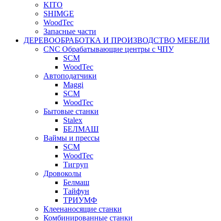
KITO
SHIMGE
WoodTec
Запасные части
ДЕРЕВООБРАБОТКА И ПРОИЗВОДСТВО МЕБЕЛИ
CNC Обрабатывающие центры с ЧПУ
SCM
WoodTec
Автоподатчики
Maggi
SCM
WoodTec
Бытовые станки
Stalex
БЕЛМАШ
Ваймы и прессы
SCM
WoodTec
Тигруп
Дровоколы
Белмаш
Тайфун
ТРИУМФ
Клеенаносящие станки
Комбинированные станки