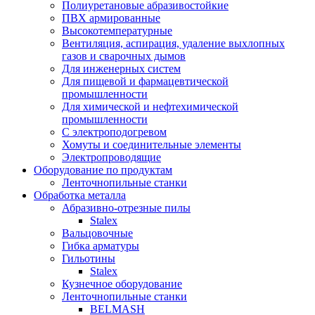
Полиуретановые абразивостойкие
ПВХ армированные
Высокотемпературные
Вентиляция, аспирация, удаление выхлопных
газов и сварочных дымов
Для инженерных систем
Для пищевой и фармацевтической
промышленности
Для химической и нефтехимической
промышленности
С электроподогревом
Хомуты и соединительные элементы
Электропроводящие
Оборудование по продуктам
Ленточнопильные станки
Обработка металла
Абразивно-отрезные пилы
Stalex
Вальцовочные
Гибка арматуры
Гильотины
Stalex
Кузнечное оборудование
Ленточнопильные станки
BELMASH