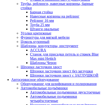
Трубы, рейлинги, навесные корзины, барные
стойки
Барная стойка
Навесные корзины на рейлинг
Рейлинг 16 мм
Труба 25 мм
Штанги овальные
Уголки крепежные
Фурнитура для мягкой мебели
Цоколь кухонный
Шаблоны, кондукторы, инструмент
ACCURA
Станок для присадки петель и стяжек Blue
Max mini Hettich
Шаблоны Черон
Шпонки ласточкин хвост
Шпонки ласточкин хвост без заглушки
Шпонки ласточкин хвост с ЗАГЛУШКОЙ
Автосервисное оборудование
Оборудование для шлифования и полирования
Автомобильные подъёмники
Автомобильные подъемники двухстоечные
Автомобильные подъемники
четырёхстоечные
Ножничные автомобильные подъёмники