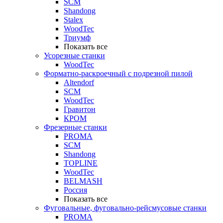
SCM
Shandong
Stalex
WoodTec
Триумф
Показать все
Усорезные станки
WoodTec
Форматно-раскроечный с подрезной пилой
Altendorf
SCM
WoodTec
Гравитон
КРОМ
Фрезерные станки
PROMA
SCM
Shandong
TOPLINE
WoodTec
BELMASH
Россия
Показать все
Фуговальные, фуговально-рейсмусовые станки
PROMA