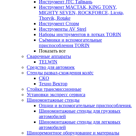
Инструмент JTC Тайвань
Инструмент МАСТАК, KING TONY,
MIGHTY SEVEN, ROCKFORCE, Licota,
Thorvik, Rotake
Инструмент Сторм
Инструменты AV Steel
Наборы инструментов в лотках TORIN
Съёмники и вспомогательные
приспособления TORIN
Показать все
Сварочные аппараты
TELWIN
Средство для автомоек
Стенды развал-схождения колёс
СКО
Техно Вектор
Стойки трансмиссионные
Установки экспресс сервиса
Шиномонтажные стенды
Опции и вспомогательные приспособления.
Шиномонтажные стенды для грузовых
автомобилей
Шиномонтажные стенды для легковых
автомобилей
Шиноремонтное оборудование и материалы