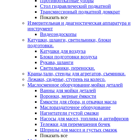
Противооткатные упоры
Стол гидравлический подкатной
Трансмиссионый подкатной домкрат
Показать все
Измерительная и диагностическая аппаратура и
инструмент
Видеоэндоскопы
Катушки, шланги, светильники, блоки
подготовки.
Катушки для воздуха
Блоки подготовки воздуха
Рукава, шланги
Светильники, переноски.
Краны,тали, стенды для агрегатов, съемники.
Лежаки, сиденье, ступень на колесо.
Маслосменное оборудование,мойки деталей
Ванны для мойки деталей
Воронки, мерные ёмкости
Ёмкости для сбора, и откачки масла
Маслораздаточное оборудование
Нагнетатели густой смазки
Насосы для масел, топлива и антифризов
Тележки для перемещения бочек
Шприцы для масел и густых смазок
Показать все