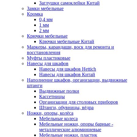
Заглушки самоклейки Китай
Замки мебельные
Кромка
0,4 мм
1 мм
2 мм
Крючки мебельные
Крючки мебельные Китай
Маркеры, карандаши, воск для ремонта и
восстановления
Муфты пластиковые
Навесы для шкафов
Навесы для шкафов Hettich
Навесы для шкафов Китай
Наполнение шкафов, организации, выдвижные
штанги
Выдвижные полки
Кассетницы
Организации для столовых приборов
Штанги, обувницы, вёдра
Ножки, опоры, колёса
Мебельные колеса
Мебельные ножки, опоры барные -
металлические алюминиевые
Мебельные ножки, пластик