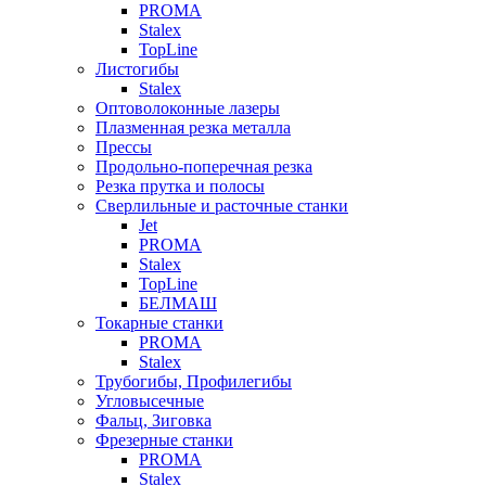
PROMA
Stalex
TopLine
Листогибы
Stalex
Оптоволоконные лазеры
Плазменная резка металла
Прессы
Продольно-поперечная резка
Резка прутка и полосы
Сверлильные и расточные станки
Jet
PROMA
Stalex
TopLine
БЕЛМАШ
Токарные станки
PROMA
Stalex
Трубогибы, Профилегибы
Угловысечные
Фальц, Зиговка
Фрезерные станки
PROMA
Stalex