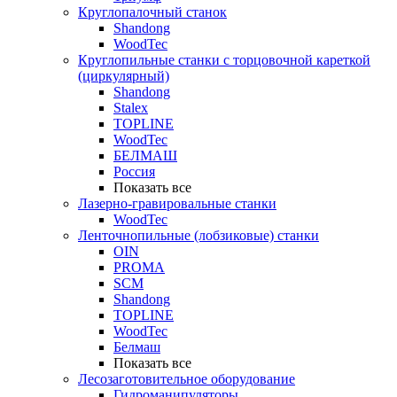
Круглопалочный станок
Shandong
WoodTec
Круглопильные станки с торцовочной кареткой
(циркулярный)
Shandong
Stalex
TOPLINE
WoodTec
БЕЛМАШ
Россия
Показать все
Лазерно-гравировальные станки
WoodTec
Ленточнопильные (лобзиковые) станки
OIN
PROMA
SCM
Shandong
TOPLINE
WoodTec
Белмаш
Показать все
Лесозаготовительное оборудование
Гидроманипуляторы