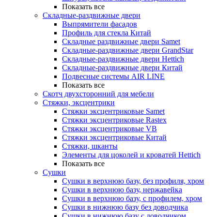
Показать все
Складные-раздвижные двери
Выпрямители фасадов
Профиль для стекла Китай
Складные раздвижные двери Samet
Складные-раздвижные двери GrandStar
Складные-раздвижные двери Hettich
Складные-раздвижные двери Китай
Подвесные системы AIR LINE
Показать все
Скотч двухсторонний для мебели
Стяжки, эксцентрики
Cтяжки эксцентриковые Samet
Стяжки эксцентриковые Rastex
Стяжки эксцентриковые VB
Стяжки эксцентриковые Китай
Стяжки, шканты
Элементы для цоколей и кроватей Hettich
Показать все
Сушки
Сушки в верхнюю базу, без профиля, хром
Сушки в верхнюю базу, нержавейка
Сушки в верхнюю базу, с профилем, хром
Сушки в нижнюю базу без доводчика
Сушки в нижнюю базу с доводчиком