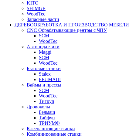
KITO
SHIMGE
WoodTec
Запасные части
ДЕРЕВООБРАБОТКА И ПРОИЗВОДСТВО МЕБЕЛИ
CNC Обрабатывающие центры с ЧПУ
SCM
WoodTec
Автоподатчики
Maggi
SCM
WoodTec
Бытовые станки
Stalex
БЕЛМАШ
Ваймы и прессы
SCM
WoodTec
Тигруп
Дровоколы
Белмаш
Тайфун
ТРИУМФ
Клеенаносящие станки
Комбинированные станки