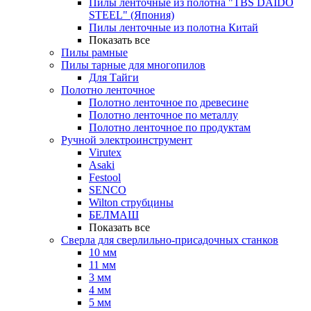
Пилы ленточные из полотна "TBS DAIDO
STEEL" (Япония)
Пилы ленточные из полотна Китай
Показать все
Пилы рамные
Пилы тарные для многопилов
Для Тайги
Полотно ленточное
Полотно ленточное по древесине
Полотно ленточное по металлу
Полотно ленточное по продуктам
Ручной электроинструмент
Virutex
Asaki
Festool
SENCO
Wilton струбцины
БЕЛМАШ
Показать все
Сверла для сверлильно-присадочных станков
10 мм
11 мм
3 мм
4 мм
5 мм