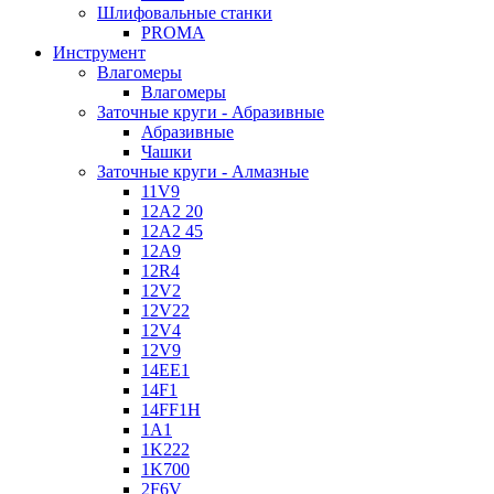
Шлифовальные станки
PROMA
Инструмент
Влагомеры
Влагомеры
Заточные круги - Абразивные
Абразивные
Чашки
Заточные круги - Алмазные
11V9
12A2 20
12A2 45
12A9
12R4
12V2
12V22
12V4
12V9
14EE1
14F1
14FF1H
1A1
1K222
1K700
2F6V