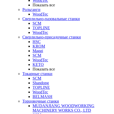
WoodTec
Показать все
Рольганги
WoodTec
Сверлильно-пазовальные станки
SCM
TOPLINE
WoodTec
Сверлильно-присадочные станки
HSC
KROM
Maggi
SCM
WoodTec
KETO
Показать все
Токарные станки
SCM
Shandong
TOPLINE
WoodTec
BELMASH
Торцовочные станки
MUDANJIANG WOODWORKING
MACHINERY WORKS CO., LTD