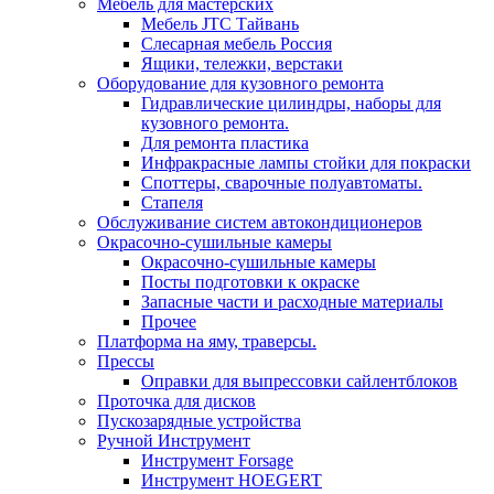
Мебель для мастерских
Мебель JTC Тайвань
Слесарная мебель Россия
Ящики, тележки, верстаки
Оборудование для кузовного ремонта
Гидравлические цилиндры, наборы для
кузовного ремонта.
Для ремонта пластика
Инфракрасные лампы стойки для покраски
Споттеры, сварочные полуавтоматы.
Стапеля
Обслуживание систем автокондиционеров
Окрасочно-сушильные камеры
Окрасочно-сушильные камеры
Посты подготовки к окраске
Запасные части и расходные материалы
Прочее
Платформа на яму, траверсы.
Прессы
Оправки для выпрессовки сайлентблоков
Проточка для дисков
Пускозарядные устройства
Ручной Инструмент
Инструмент Forsage
Инструмент HOEGERT