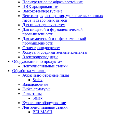
Полиуретановые абразивостойкие
ПВХ армированные
Высокотемпературные
Вентиляция, аспирация, удаление выхлопных
газов и сварочных дымов
Для инженерных систем
Для пищевой и фармацевтической
промышленности
Для химической и нефтехимической
промышленности
С электроподогревом
Хомуты и соединительные элементы
Электропроводящие
Оборудование по продуктам
Ленточнопильные станки
Обработка металла
Абразивно-отрезные пилы
Stalex
Вальцовочные
Гибка арматуры
Гильотины
Stalex
Кузнечное оборудование
Ленточнопильные станки
BELMASH