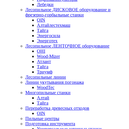
Лебедки
Лесопильное ДИСКОВОЕ оборудование и
фрезерно-горбыльные станки
OIN
Алтайлестехмаш
Тайга
Энергосила
Энерготех
Лесопильное ЛЕНТОЧНОЕ оборудование
OHI
Wood-Mizer
Атлант
Тайга
Триумф
Лесопильные линии
Линии укутывания погонажа
WoodTec
Многопильные станки
Алтай
Тайга
Переработка древесных отходов
OIN
Пильные центры
Подготовка инструмента
Универсальные заточные станки