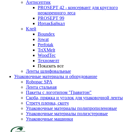
Антисептик
PROSEPT 42 - консервант для круглого
неокоренного леса
PROSEPT 99
ИрпакБайкал
Клей
Boundex
Jowat
Perfotak
TriXMelt
WoodTec
Техномелт
Показать все
Ленты шлифовальные
Упаковочные материалы и оборудование
Robopac SPA
Лента стальная
Пакеты с логотипом "Гравитон"
Скоба, пряжка и уголок для упаковочной ленты
Стретч пленка, скотч
Упаковочные материалы полипропиленовые
Упаковочные материалы полиэстеровые
Упаковочные машинки