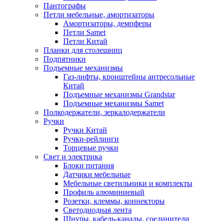
Пантографы
Петли мебельные, амортизаторы
Амортизаторы, демпферы
Петли Samet
Петли Китай
Планки для столешниц
Подпятники
Подъемные механизмы
Газ-лифты, кронштейны антресольные
Китай
Подъемные механизмы Grandstar
Подъемные механизмы Samet
Полкодержатели, зеркалодержатели
Ручки
Ручки Китай
Ручки-рейлинги
Торцевые ручки
Свет и электрика
Блоки питания
Датчики мебельные
Мебельные светильники и комплекты
Профиль алюминиевый
Розетки, клеммы, коннекторы
Светодиодная лента
Шнуры, кабель-каналы, соединители