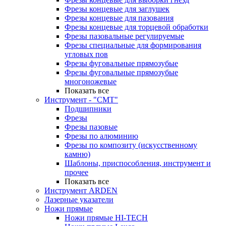
Фрезы концевые для заглушек
Фрезы концевые для пазования
Фрезы концевые для торцевой обработки
Фрезы пазовальные регулируемые
Фрезы специальные для формирования
угловых пов
Фрезы фуговальные прямозубые
Фрезы фуговальные прямозубые
многоножевые
Показать все
Инструмент - "СМТ"
Подшипники
Фрезы
Фрезы пазовые
Фрезы по алюминию
Фрезы по композиту (искусственному
камню)
Шаблоны, приспособления, инструмент и
прочее
Показать все
Инструмент ARDEN
Лазерные указатели
Ножи прямые
Ножи прямые HI-TECH