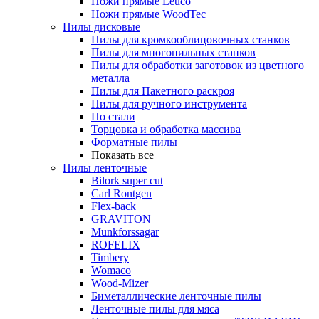
Ножи прямые Leuco
Ножи прямые WoodTec
Пилы дисковые
Пилы для кромкооблицовочных станков
Пилы для многопильных станков
Пилы для обработки заготовок из цветного
металла
Пилы для Пакетного раскроя
Пилы для ручного инструмента
По стали
Торцовка и обработка массива
Форматные пилы
Показать все
Пилы ленточные
Bilork super cut
Carl Rontgen
Flex-back
GRAVITON
Munkforssagar
ROFELIX
Timbery
Womaco
Wood-Mizer
Биметаллические ленточные пилы
Ленточные пилы для мяса