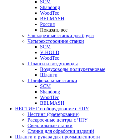
SCM
Shandong
WoodTec
BELMASH
Россия
Показать все
Чашкорезные станки для бруса
Четырехсторонние станки
SCM
V-HOLD
WoodTec
Шланги и воздуховоды
Воздуховоды полиуретановые
Шланги
Шлифовальные станки
SCM
Shandong
WoodTec
BELMASH
НЕСТИНГ и оборудование с ЧПУ
Нестинг (фрезерование)
Раскроечные центры с ЧПУ
Сверлильные станки
Станки для обработки изделий
Шланги и рукава для промышленности