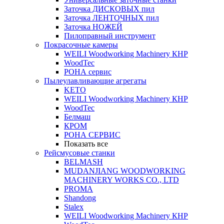
Заточка ДИСКОВЫХ пил
Заточка ЛЕНТОЧНЫХ пил
Заточка НОЖЕЙ
Пилоправный инструмент
Покрасочные камеры
WEILI Woodworking Machinery КНР
WoodTec
РОНА сервис
Пылеулавливающие агрегаты
KETO
WEILI Woodworking Machinery КНР
WoodTec
Белмаш
КРОМ
РОНА СЕРВИС
Показать все
Рейсмусовые станки
BELMASH
MUDANJIANG WOODWORKING
MACHINERY WORKS CO., LTD
PROMA
Shandong
Stalex
WEILI Woodworking Machinery КНР