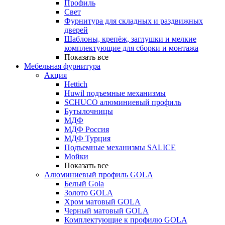
Профиль
Свет
Фурнитура для складных и раздвижных
дверей
Шаблоны, крепёж, заглушки и мелкие
комплектующие для сборки и монтажа
Показать все
Мебельная фурнитура
Акция
Hettich
Huwil подъемные механизмы
SCHUCO алюминиевый профиль
Бутылочницы
МДФ
МДФ Россия
МДФ Турция
Подъемные механизмы SALICE
Мойки
Показать все
Алюминиевый профиль GOLA
Белый Gola
Золото GOLA
Хром матовый GOLA
Черный матовый GOLA
Комплектующие к профилю GOLA