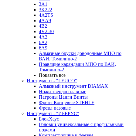
3A1
3K222
4A2TS
4AA9
4B2
4V2-30
4А2
6A2
6A9
Алмазные бруски доводочные МПО по
ВАИ, Томилино-2
Правящие карандаши МПО по ВАИ,
Томилино-2
Показать все
Инструмент - "LEUCO"
Алмазный инструмент DIAMAX
Ножи твердосплавные
Патроны Цанги Винты
Фрезы Концевые STEHLE
Фрезы пазовые
Инструмент - "ИБЕРУС"
БлокХаус
Головки универсальные с профильными
ножами
Комплектующие к фрезам