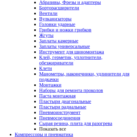
Абразивы, Фрезы и адаптеры
Борторасширители
Вентили
Вулканизаторы
Головки ударные
Грибки и ножки грибков
Жгуты
Заплаты камерные
Заплаты универсальные
Инструмент для шиномонтажа
Клей, герметик, уплотнители,
обезжириватели
Клети
Манометры, наконечники, удлинители для
подкачки
Монтажки
Наборы для ремонта проколов
Паста монтажная
Пластыри диагональные
Пластыри радиальные
Пневмоинструмент
Пневмосоединения
Сырая резина, плита для разогрева
Показать все
Компрессоры и пневматика