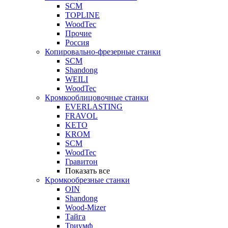
SCM
TOPLINE
WoodTec
Прочие
Россия
Копировально-фрезерные станки
SCM
Shandong
WEILI
WoodTec
Кромкооблицовочные станки
EVERLASTING
FRAVOL
KETO
KROM
SCM
WoodTec
Гравитон
Показать все
Кромкообрезные станки
OIN
Shandong
Wood-Mizer
Тайга
Триумф