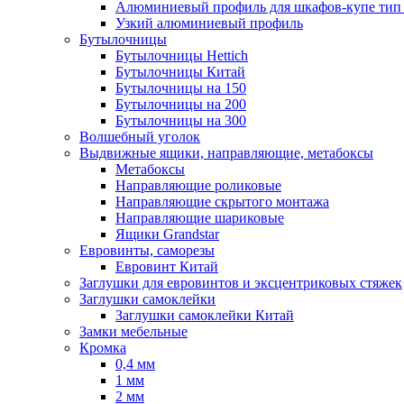
Алюминиевый профиль для шкафов-купе ти
Узкий алюминиевый профиль
Бутылочницы
Бутылочницы Hettich
Бутылочницы Китай
Бутылочницы на 150
Бутылочницы на 200
Бутылочницы на 300
Волшебный уголок
Выдвижные ящики, направляющие, метабоксы
Метабоксы
Направляющие роликовые
Направляющие скрытого монтажа
Направляющие шариковые
Ящики Grandstar
Евровинты, саморезы
Евровинт Китай
Заглушки для евровинтов и эксцентриковых стяжек
Заглушки самоклейки
Заглушки самоклейки Китай
Замки мебельные
Кромка
0,4 мм
1 мм
2 мм