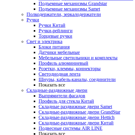
Подъемные механизмы Grandstar
Подъемные механизмы Samet
Полкодержатели, зеркалодержатели
Ручки
Ручки Китай
Ручки-рейлинги
Торцевые ручки
Свет и электрика
Блоки питания
Датчики мебельные
Мебельные светильники и комплекты
Профиль алюминиевый
Розетки, клеммы, коннекторы
Светодиодная лента
Шнуры, кабель-каналы, соединители
Показать все
Складные-раздвижные двери
Выпрямители фасадов
Профиль для стекла Китай
Складные раздвижные двери Samet
Складные-раздвижные двери GrandStar
Складные-раздвижные двери Hettich
Складные-раздвижные двери Китай
Подвесные системы AIR LINE
Показать все