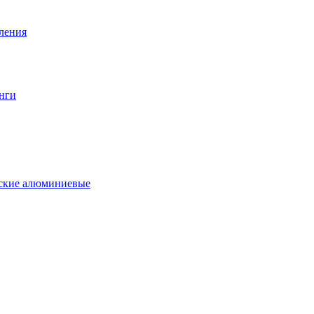
вления
нги
еские алюминиевые