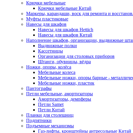
Крючки мебельные
Крючки мебельные Китай
Маркеры, карандаши, воск для ремонта и восстано
Муфты пластиковые
Навесы для шкафов
Навесы для шкафов Hettich
Навесы для шкафов Китай
Наполнение шкафов, организации, выдвижные шта
Выдвижные полки
Кассетницы
Организации для столовых приборов
Штанги, обувницы, вёдра
Ножки, опоры, колёса
Мебельные колеса
Мебельные ножки, опоры барные - металлич
Мебельные ножки, пластик
Пантографы
Петли мебельные, амортизаторы
Амортизаторы, демпферы
Петли Samet
Петли Китай
Планки для столешниц
Подпятники
Подъемные механизмы
Газ-лифты, кронштейны антресольные Китай