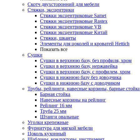
Скотч двухсторонний для мебели
Стяжки, эксцентрики
Cтяжки эксцентриковые Samet
Стяжки эксцентриковые Rastex
Стяжки эксцентриковые VB
Стяжки эксцентриковые Китай
Стяжки, шканты
Элементы для цоколей и кроватей Hettich
Показать все
Сушки
Сушки в верхнюю базу, без профиля, хром
Сушки в верхнюю базу, нержавейка
Сушки в верхнюю базу, с профилем, хром
Сушки в нижнюю базу без доводчика
Сушки в нижнюю базу с доводчиком
Трубы, рейлинги, навесные корзины, барные стойк
Барная стойка
Навесные корзины на рейлинг
Рейлинг 16 мм
Труба 25 мм
Штанги овальные
Уголки крепежные
Фурнитура для мягкой мебели
Цоколь кухонный
Шаблоны, кондукторы, инструмент