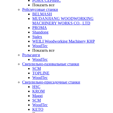
РОНА СЕРВИС
Показать все
Рейсмусовые станки
BELMASH
MUDANJIANG WOODWORKING
MACHINERY WORKS CO., LTD
PROMA
Shandong
Stalex
WEILI Woodworking Machinery КНР
WoodTec
Показать все
Рольганги
WoodTec
Сверлильно-пазовальные станки
SCM
TOPLINE
WoodTec
Сверлильно-присадочные станки
HSC
KROM
Maggi
SCM
WoodTec
KETO