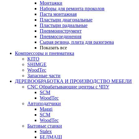
Монтажки
Наборы для ремонта проколов
Паста монтажная
Пластыри диагональные
Пластыри радиальные
Пневмоинструмент
Пневмосоединения
Сырая резина, плита для разогрева
Показать все
Компрессоры и пневматика
KITO
SHIMGE
WoodTec
Запасные части
ДЕРЕВООБРАБОТКА И ПРОИЗВОДСТВО МЕБЕЛИ
CNC Обрабатывающие центры с ЧПУ
SCM
WoodTec
Автоподатчики
Maggi
SCM
WoodTec
Бытовые станки
Stalex
БЕЛМАШ