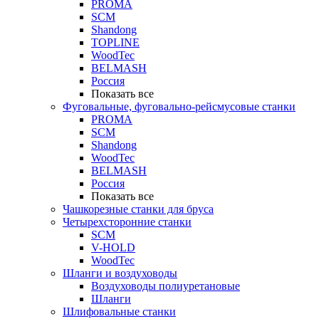
PROMA
SCM
Shandong
TOPLINE
WoodTec
BELMASH
Россия
Показать все
Фуговальные, фуговально-рейсмусовые станки
PROMA
SCM
Shandong
WoodTec
BELMASH
Россия
Показать все
Чашкорезные станки для бруса
Четырехсторонние станки
SCM
V-HOLD
WoodTec
Шланги и воздуховоды
Воздуховоды полиуретановые
Шланги
Шлифовальные станки