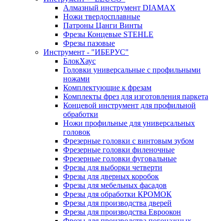
Алмазный инструмент DIAMAX
Ножи твердосплавные
Патроны Цанги Винты
Фрезы Концевые STEHLE
Фрезы пазовые
Инструмент - "ИБЕРУС"
БлокХаус
Головки универсальные с профильными
ножами
Комплектующие к фрезам
Комплекты фрез для изготовления паркета
Концевой инструмент для профильной
обработки
Ножи профильные для универсальных
головок
Фрезерные головки с винтовым зубом
Фрезерные головки филеночные
Фрезерные головки фуговальные
Фрезы для выборки четверти
Фрезы для дверных коробок
Фрезы для мебельных фасадов
Фрезы для обработки КРОМОК
Фрезы для производства дверей
Фрезы для производства Евроокон
Фрезы для производства погонажных