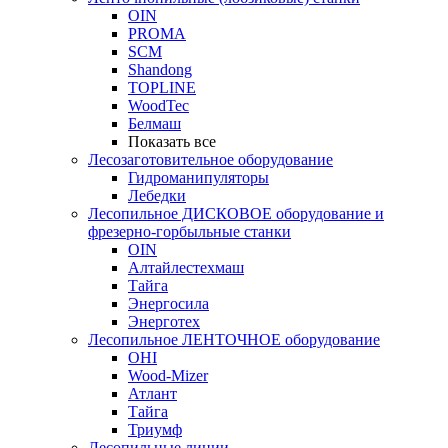
OIN
PROMA
SCM
Shandong
TOPLINE
WoodTec
Белмаш
Показать все
Лесозаготовительное оборудование
Гидроманипуляторы
Лебедки
Лесопильное ДИСКОВОЕ оборудование и
фрезерно-горбыльные станки
OIN
Алтайлестехмаш
Тайга
Энергосила
Энерготех
Лесопильное ЛЕНТОЧНОЕ оборудование
OHI
Wood-Mizer
Атлант
Тайга
Триумф
Лесопильные линии