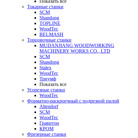
Показать все
Токарные станки
SCM
Shandong
TOPLINE
WoodTec
BELMASH
Торцовочные станки
MUDANJIANG WOODWORKING
MACHINERY WORKS CO., LTD
SCM
Shandong
Stalex
WoodTec
Триумф
Показать все
Усорезные станки
WoodTec
Форматно-раскроечный с подрезной пилой
Altendorf
SCM
WoodTec
Гравитон
КРОМ
Фрезерные станки