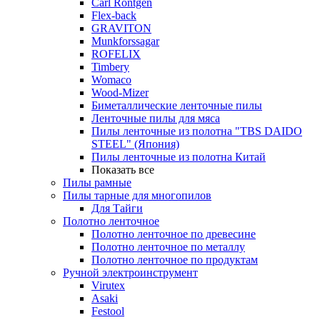
Carl Rontgen
Flex-back
GRAVITON
Munkforssagar
ROFELIX
Timbery
Womaco
Wood-Mizer
Биметаллические ленточные пилы
Ленточные пилы для мяса
Пилы ленточные из полотна "TBS DAIDO
STEEL" (Япония)
Пилы ленточные из полотна Китай
Показать все
Пилы рамные
Пилы тарные для многопилов
Для Тайги
Полотно ленточное
Полотно ленточное по древесине
Полотно ленточное по металлу
Полотно ленточное по продуктам
Ручной электроинструмент
Virutex
Asaki
Festool