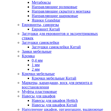
Метабоксы
Направляющие роликовые
Направляющие скрытого монтажа
Направляющие шариковые
Ящики Grandstar
Евровинты, саморезы
Евровинт Китай
Заглушки для евровинтов и эксцентриковых
стяжек
Заглушки самоклейки
Заглушки самоклейки Китай
Замки мебельные
Кромка
0,4 мм
1 мм
2 мм
Крючки мебельные
Крючки мебельные Китай
Маркеры, карандаши, воск для ремонта и
восстановления
Муфты пластиковые
Навесы для шкафов
Навесы для шкафов Hettich
Навесы для шкафов Китай
Наполнение шкафов, организации, выдвижные