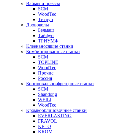
Ваймы и прессы
SCM
WoodTec
Тигруп
Дровоколы
Белмаш
Тайфун
ТРИУМФ
Клеенаносящие станки
Комбинированные станки
SCM
TOPLINE
WoodTec
Прочие
Россия
Копировально-фрезерные станки
SCM
Shandong
WEILI
WoodTec
Кромкооблицовочные станки
EVERLASTING
FRAVOL
KETO
KROM