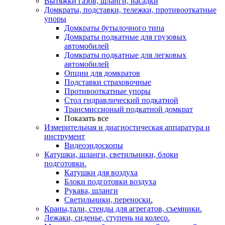
Вытяжки газов, шланги, насадки
Домкраты, подставки, тележки, противооткатные
упоры
Домкраты бутылочного типа
Домкраты подкатные для грузовых
автомобилей
Домкраты подкатные для легковых
автомобилей
Опции для домкратов
Подставки страховочные
Противооткатные упоры
Стол гидравлический подкатной
Трансмиссионый подкатной домкрат
Показать все
Измерительная и диагностическая аппаратура и
инструмент
Видеоэндоскопы
Катушки, шланги, светильники, блоки
подготовки.
Катушки для воздуха
Блоки подготовки воздуха
Рукава, шланги
Светильники, переноски.
Краны,тали, стенды для агрегатов, съемники.
Лежаки, сиденье, ступень на колесо.