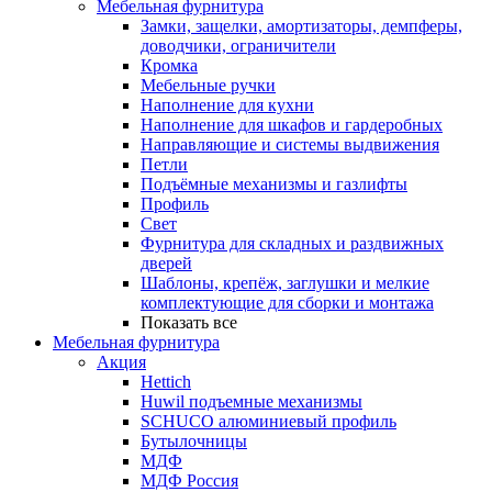
Мебельная фурнитура
Замки, защелки, амортизаторы, демпферы,
доводчики, ограничители
Кромка
Мебельные ручки
Наполнение для кухни
Наполнение для шкафов и гардеробных
Направляющие и системы выдвижения
Петли
Подъёмные механизмы и газлифты
Профиль
Свет
Фурнитура для складных и раздвижных
дверей
Шаблоны, крепёж, заглушки и мелкие
комплектующие для сборки и монтажа
Показать все
Мебельная фурнитура
Акция
Hettich
Huwil подъемные механизмы
SCHUCO алюминиевый профиль
Бутылочницы
МДФ
МДФ Россия