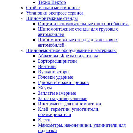
Техно Вектор
Стойки трансмиссионные
Установки экспресс сервиса
Шиномонтажные стенды
Опции и вспомогательные приспособления.
Шиномонтажные стенды для грузовых
автомобилей
Шиномонтажные стенды для легковых
автомобилей
Шиноремонтное оборудование и материалы
Абразивы, Фрезы и адаптеры
Борторасширители
Вентили
Вулканизаторы
Головки ударные
Грибки и ножки грибков
Жгуты
Заплаты камерные
Заплаты универсальные
Инструмент для шиномонтажа
Клей, герметик, уплотнители,
обезжириватели
Клети
Манометры, наконечники, удлинители для
подкачки