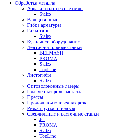
Обработка металла
Абразивно-отрезные пилы
Stalex
Вальцовочные
Гибка арматуры
Гильотины
Stalex
Кузнечное оборудование
Ленточнопильные станки
BELMASH
PROMA
Stalex
TopLine
Листогибы
Stalex
Оптоволоконные лазеры
Плазменная резка металла
Прессы
Продольно-поперечная резка
Резка прутка и полосы
Сверлильные и расточные станки
Jet
PROMA
Stalex
TopLine