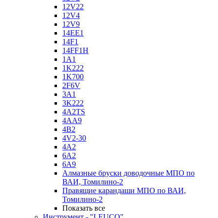
12V22
12V4
12V9
14EE1
14F1
14FF1H
1A1
1K222
1K700
2F6V
3A1
3K222
4A2TS
4AA9
4B2
4V2-30
4А2
6A2
6A9
Алмазные бруски доводочные МПО по
ВАИ, Томилино-2
Правящие карандаши МПО по ВАИ,
Томилино-2
Показать все
Инструмент - "LEUCO"