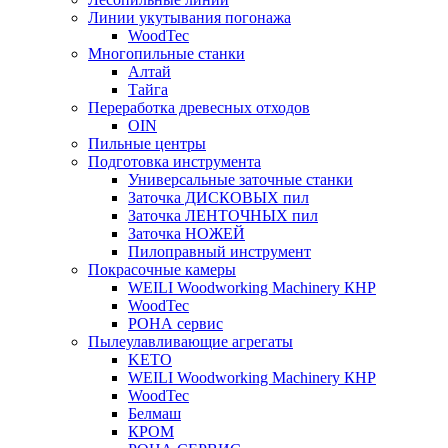
Линии укутывания погонажа
WoodTec
Многопильные станки
Алтай
Тайга
Переработка древесных отходов
OIN
Пильные центры
Подготовка инструмента
Универсальные заточные станки
Заточка ДИСКОВЫХ пил
Заточка ЛЕНТОЧНЫХ пил
Заточка НОЖЕЙ
Пилоправный инструмент
Покрасочные камеры
WEILI Woodworking Machinery КНР
WoodTec
РОНА сервис
Пылеулавливающие агрегаты
KETO
WEILI Woodworking Machinery КНР
WoodTec
Белмаш
КРОМ