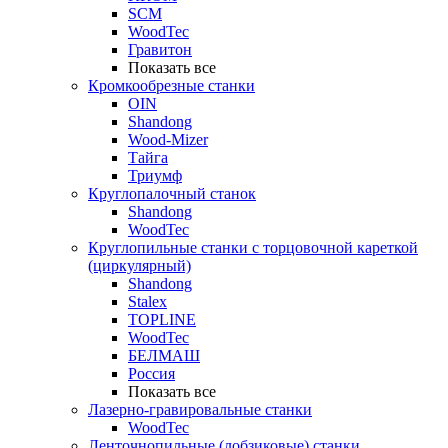
SCM
WoodTec
Гравитон
Показать все
Кромкообрезные станки
OIN
Shandong
Wood-Mizer
Тайга
Триумф
Круглопалочный станок
Shandong
WoodTec
Круглопильные станки с торцовочной кареткой
(циркулярный)
Shandong
Stalex
TOPLINE
WoodTec
БЕЛМАШ
Россия
Показать все
Лазерно-гравировальные станки
WoodTec
Ленточнопильные (лобзиковые) станки