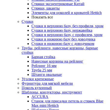
Стяжки эксцентриковые Китай
Стяжки, шканты
Элементы для цоколей и кроватей Hettich
Показать все
Сушки
Сушки в верхнюю базу, без профиля, хром
Сушки в верхнюю базу, нержавейка
Сушки в верхнюю базу, с профилем, хром
Сушки в нижнюю базу без доводчика
Сушки в нижнюю базу с доводчиком
Трубы, рейлинги, навесные корзины, барные
стойки
Барная стойка
Навесные корзины на рейлинг
Рейлинг 16 мм
Труба 25 мм
Штанги овальные
Уголки крепежные
Фурнитура для мягкой мебели
Цоколь кухонный
Шаблоны, кондукторы, инструмент
ACCURA
Станок для присадки петель и стяжек Blue
Max mini Hettich
Шаблоны Черон