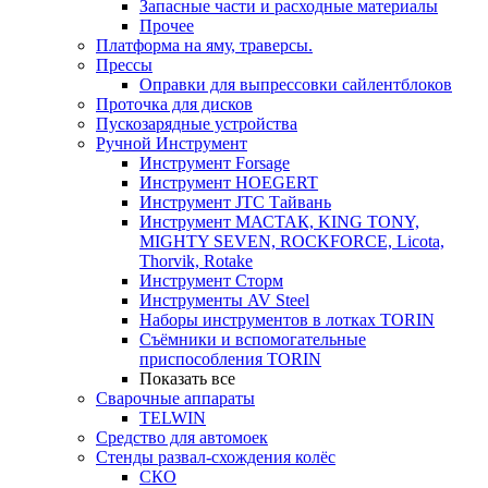
Запасные части и расходные материалы
Прочее
Платформа на яму, траверсы.
Прессы
Оправки для выпрессовки сайлентблоков
Проточка для дисков
Пускозарядные устройства
Ручной Инструмент
Инструмент Forsage
Инструмент HOEGERT
Инструмент JTC Тайвань
Инструмент МАСТАК, KING TONY,
MIGHTY SEVEN, ROCKFORCE, Licota,
Thorvik, Rotake
Инструмент Сторм
Инструменты AV Steel
Наборы инструментов в лотках TORIN
Съёмники и вспомогательные
приспособления TORIN
Показать все
Сварочные аппараты
TELWIN
Средство для автомоек
Стенды развал-схождения колёс
СКО