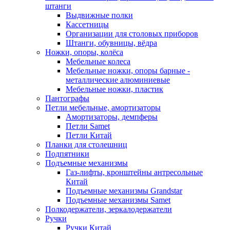
штанги
Выдвижные полки
Кассетницы
Организации для столовых приборов
Штанги, обувницы, вёдра
Ножки, опоры, колёса
Мебельные колеса
Мебельные ножки, опоры барные -
металлические алюминиевые
Мебельные ножки, пластик
Пантографы
Петли мебельные, амортизаторы
Амортизаторы, демпферы
Петли Samet
Петли Китай
Планки для столешниц
Подпятники
Подъемные механизмы
Газ-лифты, кронштейны антресольные
Китай
Подъемные механизмы Grandstar
Подъемные механизмы Samet
Полкодержатели, зеркалодержатели
Ручки
Ручки Китай