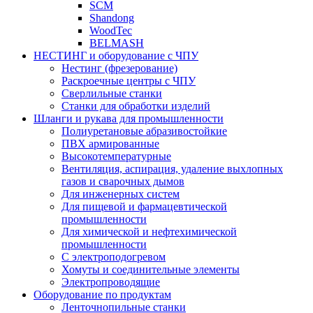
SCM
Shandong
WoodTec
BELMASH
НЕСТИНГ и оборудование с ЧПУ
Нестинг (фрезерование)
Раскроечные центры с ЧПУ
Сверлильные станки
Станки для обработки изделий
Шланги и рукава для промышленности
Полиуретановые абразивостойкие
ПВХ армированные
Высокотемпературные
Вентиляция, аспирация, удаление выхлопных
газов и сварочных дымов
Для инженерных систем
Для пищевой и фармацевтической
промышленности
Для химической и нефтехимической
промышленности
С электроподогревом
Хомуты и соединительные элементы
Электропроводящие
Оборудование по продуктам
Ленточнопильные станки