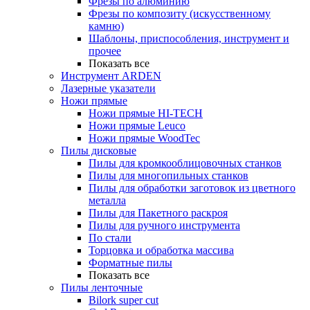
Фрезы по алюминию
Фрезы по композиту (искусственному
камню)
Шаблоны, приспособления, инструмент и
прочее
Показать все
Инструмент ARDEN
Лазерные указатели
Ножи прямые
Ножи прямые HI-TECH
Ножи прямые Leuco
Ножи прямые WoodTec
Пилы дисковые
Пилы для кромкооблицовочных станков
Пилы для многопильных станков
Пилы для обработки заготовок из цветного
металла
Пилы для Пакетного раскроя
Пилы для ручного инструмента
По стали
Торцовка и обработка массива
Форматные пилы
Показать все
Пилы ленточные
Bilork super cut