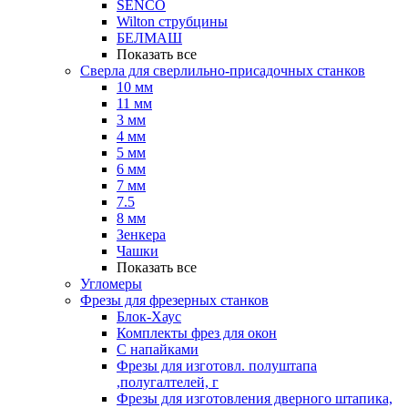
SENCO
Wilton струбцины
БЕЛМАШ
Показать все
Сверла для сверлильно-присадочных станков
10 мм
11 мм
3 мм
4 мм
5 мм
6 мм
7 мм
7.5
8 мм
Зенкера
Чашки
Показать все
Угломеры
Фрезы для фрезерных станков
Блок-Хаус
Комплекты фрез для окон
С напайками
Фрезы для изготовл. полуштапа
,полугалтелей, г
Фрезы для изготовления дверного штапика,