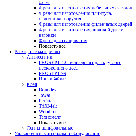
багет
Фрезы для изготовления мебельных фасадов.
Фрезы для изготовления плинтуса,
наличника, поручня
Фрезы для изготовления филенчатых дверей.
Фрезы для изготовления, половой доски,
вагонки
Фрезы для сращивания
Показать все
Расходные материалы
Антисептик
PROSEPT 42 - консервант для круглого
неокоренного леса
PROSEPT 99
ИрпакБайкал
Клей
Boundex
Jowat
Perfotak
TriXMelt
WoodTec
Техномелт
Показать все
Ленты шлифовальные
Упаковочные материалы и оборудование