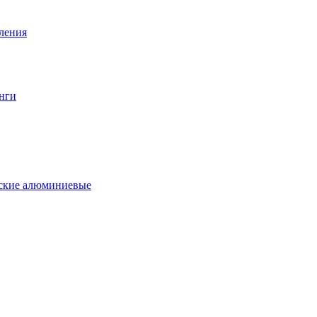
вления
нги
еские алюминиевые