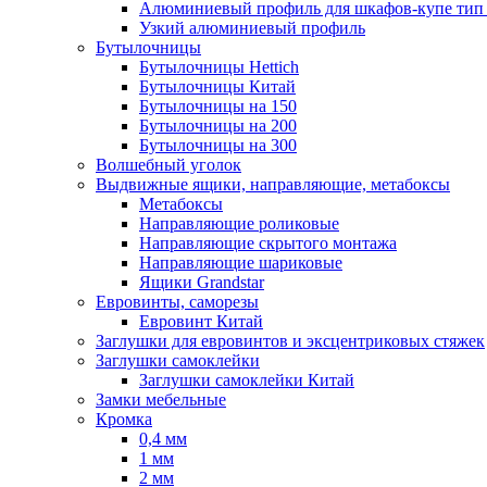
Алюминиевый профиль для шкафов-купе ти
Узкий алюминиевый профиль
Бутылочницы
Бутылочницы Hettich
Бутылочницы Китай
Бутылочницы на 150
Бутылочницы на 200
Бутылочницы на 300
Волшебный уголок
Выдвижные ящики, направляющие, метабоксы
Метабоксы
Направляющие роликовые
Направляющие скрытого монтажа
Направляющие шариковые
Ящики Grandstar
Евровинты, саморезы
Евровинт Китай
Заглушки для евровинтов и эксцентриковых стяжек
Заглушки самоклейки
Заглушки самоклейки Китай
Замки мебельные
Кромка
0,4 мм
1 мм
2 мм