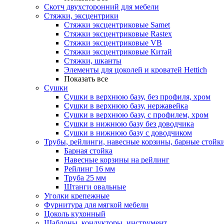
Скотч двухсторонний для мебели
Стяжки, эксцентрики
Cтяжки эксцентриковые Samet
Стяжки эксцентриковые Rastex
Стяжки эксцентриковые VB
Стяжки эксцентриковые Китай
Стяжки, шканты
Элементы для цоколей и кроватей Hettich
Показать все
Сушки
Сушки в верхнюю базу, без профиля, хром
Сушки в верхнюю базу, нержавейка
Сушки в верхнюю базу, с профилем, хром
Сушки в нижнюю базу без доводчика
Сушки в нижнюю базу с доводчиком
Трубы, рейлинги, навесные корзины, барные стойк
Барная стойка
Навесные корзины на рейлинг
Рейлинг 16 мм
Труба 25 мм
Штанги овальные
Уголки крепежные
Фурнитура для мягкой мебели
Цоколь кухонный
Шаблоны, кондукторы, инструмент