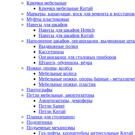
Крючки мебельные
Крючки мебельные Китай
Маркеры, карандаши, воск для ремонта и восстано
Муфты пластиковые
Навесы для шкафов
Навесы для шкафов Hettich
Навесы для шкафов Китай
Наполнение шкафов, организации, выдвижные шта
Выдвижные полки
Кассетницы
Организации для столовых приборов
Штанги, обувницы, вёдра
Ножки, опоры, колёса
Мебельные колеса
Мебельные ножки, опоры барные - металлич
Мебельные ножки, пластик
Пантографы
Петли мебельные, амортизаторы
Амортизаторы, демпферы
Петли Samet
Петли Китай
Планки для столешниц
Подпятники
Подъемные механизмы
Газ-лифты, кронштейны антресольные Китай