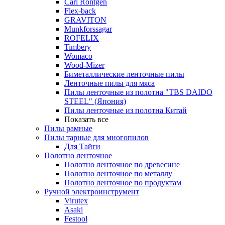
Carl Rontgen
Flex-back
GRAVITON
Munkforssagar
ROFELIX
Timbery
Womaco
Wood-Mizer
Биметаллические ленточные пилы
Ленточные пилы для мяса
Пилы ленточные из полотна "TBS DAIDO
STEEL" (Япония)
Пилы ленточные из полотна Китай
Показать все
Пилы рамные
Пилы тарные для многопилов
Для Тайги
Полотно ленточное
Полотно ленточное по древесине
Полотно ленточное по металлу
Полотно ленточное по продуктам
Ручной электроинструмент
Virutex
Asaki
Festool