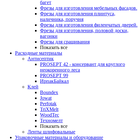
багет
Фрезы для изготовления мебельных фасадов.
Фрезы для изготовления плинтуса,
наличника, поручня
Фрезы для изготовления филенчатых дверей.
Фрезы для изготовления, половой доски,
вагонки
Фрезы для сращивания
Показать все
Расходные материалы
Антисептик
PROSEPT 42 - консервант для круглого
неокоренного леса
PROSEPT 99
ИрпакБайкал
Клей
Boundex
Jowat
Perfotak
TriXMelt
WoodTec
Техномелт
Показать все
Ленты шлифовальные
Упаковочные материалы и оборудование