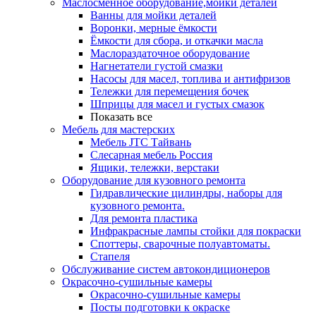
Маслосменное оборудование,мойки деталей
Ванны для мойки деталей
Воронки, мерные ёмкости
Ёмкости для сбора, и откачки масла
Маслораздаточное оборудование
Нагнетатели густой смазки
Насосы для масел, топлива и антифризов
Тележки для перемещения бочек
Шприцы для масел и густых смазок
Показать все
Мебель для мастерских
Мебель JTC Тайвань
Слесарная мебель Россия
Ящики, тележки, верстаки
Оборудование для кузовного ремонта
Гидравлические цилиндры, наборы для
кузовного ремонта.
Для ремонта пластика
Инфракрасные лампы стойки для покраски
Споттеры, сварочные полуавтоматы.
Стапеля
Обслуживание систем автокондиционеров
Окрасочно-сушильные камеры
Окрасочно-сушильные камеры
Посты подготовки к окраске