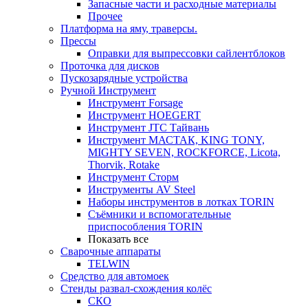
Запасные части и расходные материалы
Прочее
Платформа на яму, траверсы.
Прессы
Оправки для выпрессовки сайлентблоков
Проточка для дисков
Пускозарядные устройства
Ручной Инструмент
Инструмент Forsage
Инструмент HOEGERT
Инструмент JTC Тайвань
Инструмент МАСТАК, KING TONY,
MIGHTY SEVEN, ROCKFORCE, Licota,
Thorvik, Rotake
Инструмент Сторм
Инструменты AV Steel
Наборы инструментов в лотках TORIN
Съёмники и вспомогательные
приспособления TORIN
Показать все
Сварочные аппараты
TELWIN
Средство для автомоек
Стенды развал-схождения колёс
СКО