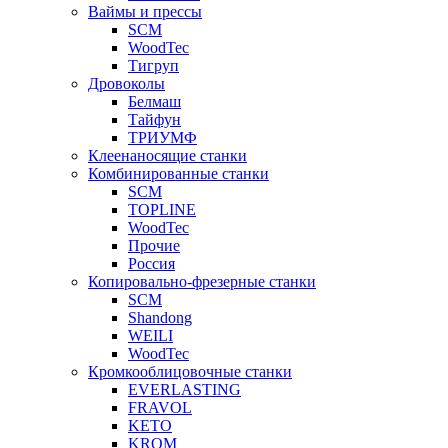
Ваймы и прессы
SCM
WoodTec
Тигруп
Дровоколы
Белмаш
Тайфун
ТРИУМФ
Клеенаносящие станки
Комбинированные станки
SCM
TOPLINE
WoodTec
Прочие
Россия
Копировально-фрезерные станки
SCM
Shandong
WEILI
WoodTec
Кромкооблицовочные станки
EVERLASTING
FRAVOL
KETO
KROM