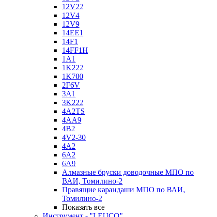
12V22
12V4
12V9
14EE1
14F1
14FF1H
1A1
1K222
1K700
2F6V
3A1
3K222
4A2TS
4AA9
4B2
4V2-30
4А2
6A2
6A9
Алмазные бруски доводочные МПО по
ВАИ, Томилино-2
Правящие карандаши МПО по ВАИ,
Томилино-2
Показать все
Инструмент - "LEUCO"