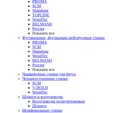
PROMA
SCM
Shandong
TOPLINE
WoodTec
BELMASH
Россия
Показать все
Фуговальные, фуговально-рейсмусовые станки
PROMA
SCM
Shandong
WoodTec
BELMASH
Россия
Показать все
Чашкорезные станки для бруса
Четырехсторонние станки
SCM
V-HOLD
WoodTec
Шланги и воздуховоды
Воздуховоды полиуретановые
Шланги
Шлифовальные станки