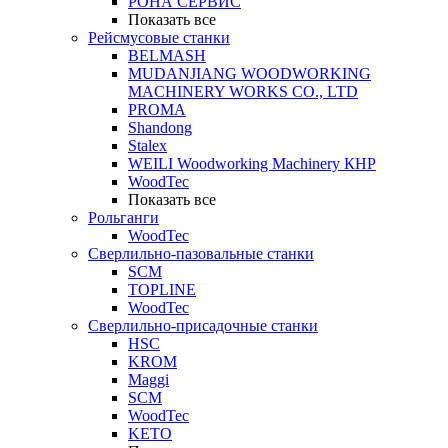
РОНА СЕРВИС
Показать все
Рейсмусовые станки
BELMASH
MUDANJIANG WOODWORKING
MACHINERY WORKS CO., LTD
PROMA
Shandong
Stalex
WEILI Woodworking Machinery КНР
WoodTec
Показать все
Рольганги
WoodTec
Сверлильно-пазовальные станки
SCM
TOPLINE
WoodTec
Сверлильно-присадочные станки
HSC
KROM
Maggi
SCM
WoodTec
KETO