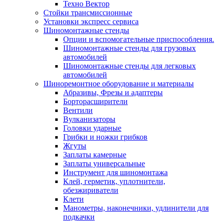
Техно Вектор
Стойки трансмиссионные
Установки экспресс сервиса
Шиномонтажные стенды
Опции и вспомогательные приспособления.
Шиномонтажные стенды для грузовых
автомобилей
Шиномонтажные стенды для легковых
автомобилей
Шиноремонтное оборудование и материалы
Абразивы, Фрезы и адаптеры
Борторасширители
Вентили
Вулканизаторы
Головки ударные
Грибки и ножки грибков
Жгуты
Заплаты камерные
Заплаты универсальные
Инструмент для шиномонтажа
Клей, герметик, уплотнители,
обезжириватели
Клети
Манометры, наконечники, удлинители для
подкачки