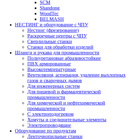
SCM
Shandong
WoodTec
BELMASH
НЕСТИНГ и оборудование с ЧПУ
Нестинг (фрезерование)
Раскроечные центры с ЧПУ
Сверлильные станки
Станки для обработки изделий
Шланги и рукава для промышленности
Полиуретановые абразивостойкие
ПВХ армированные
Высокотемпературные
Вентиляция, аспирация, удаление выхлопных
газов и сварочных дымов
Для инженерных систем
Для пищевой и фармацевтической
промышленности
Для химической и нефтехимической
промышленности
С электроподогревом
Хомуты и соединительные элементы
Электропроводящие
Оборудование по продуктам
Ленточнопильные станки