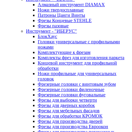
Алмазный инструмент DIAMAX
Ножи твердосплавные
Патроны Цанги Винты
Фрезы Концевые STEHLE
Фрезы пазовые
Инструмент - "ИБЕРУС"
БлокХаус
Головки универсальные с профильными
ножами
Комплектующие к фрезам
Комплекты фрез для изготовления паркета
Концевой инструмент для профильной
обработки
Ножи профильные для универсальных
головок
Фрезерные головки с винтовым зубом
Фрезерные головки филеночные
Фрезерные головки фуговальные
Фрезы для выборки четверти
Фрезы для дверных коробок
Фрезы для мебельных фасадов
Фрезы для обработки КРОМОК
Фрезы для производства дверей
Фрезы для производства Евроокон
Фрезы для производства погонажных