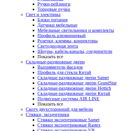
Ручки-рейлинги
Торцевые ручки
Свет и электрика
Блоки питания
Датчики мебельные
Мебельные светильники и комплекты
Профиль алюминиевый
Розетки, клеммы, коннекторы
Светодиодная лента
Шнуры, кабель-каналы, соединители
Показать все
Складные-раздвижные двери
Выпрямители фасадов
Профиль для стекла Китай
Складные раздвижные двери Samet
Складные-раздвижные двери GrandStar
Складные-раздвижные двери Hettich
Складные-раздвижные двери Китай
Подвесные системы AIR LINE
Показать все
Скотч двухсторонний для мебели
Стяжки, эксцентрики
Cтяжки эксцентриковые Samet
Стяжки эксцентриковые Rastex
Стяжки эксцентриковые VB