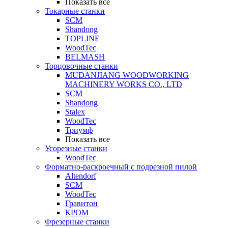
Показать все
Токарные станки
SCM
Shandong
TOPLINE
WoodTec
BELMASH
Торцовочные станки
MUDANJIANG WOODWORKING
MACHINERY WORKS CO., LTD
SCM
Shandong
Stalex
WoodTec
Триумф
Показать все
Усорезные станки
WoodTec
Форматно-раскроечный с подрезной пилой
Altendorf
SCM
WoodTec
Гравитон
КРОМ
Фрезерные станки