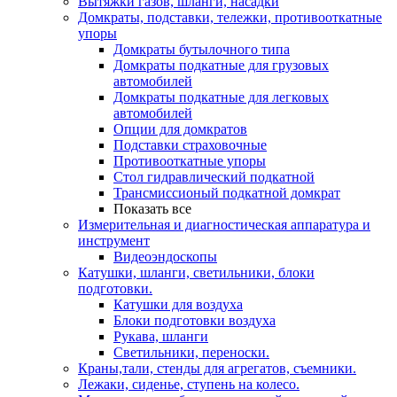
Вытяжки газов, шланги, насадки
Домкраты, подставки, тележки, противооткатные
упоры
Домкраты бутылочного типа
Домкраты подкатные для грузовых
автомобилей
Домкраты подкатные для легковых
автомобилей
Опции для домкратов
Подставки страховочные
Противооткатные упоры
Стол гидравлический подкатной
Трансмиссионый подкатной домкрат
Показать все
Измерительная и диагностическая аппаратура и
инструмент
Видеоэндоскопы
Катушки, шланги, светильники, блоки
подготовки.
Катушки для воздуха
Блоки подготовки воздуха
Рукава, шланги
Светильники, переноски.
Краны,тали, стенды для агрегатов, съемники.
Лежаки, сиденье, ступень на колесо.