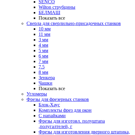
SENCO
Wilton струбцины
БЕЛМАШ
Показать все
Сверла для сверлильно-присадочных станков
10 мм
11 мм
3 мм
4 мм
5 мм
6 мм
7 мм
7.5
8 мм
Зенкера
Чашки
Показать все
Угломеры
Фрезы для фрезерных станков
Блок-Хаус
Комплекты фрез для окон
С напайками
Фрезы для изготовл. полуштапа
,полугалтелей, г
Фрезы для изготовления дверного штапика,