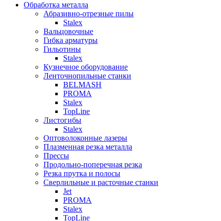
Обработка металла
Абразивно-отрезные пилы
Stalex
Вальцовочные
Гибка арматуры
Гильотины
Stalex
Кузнечное оборудование
Ленточнопильные станки
BELMASH
PROMA
Stalex
TopLine
Листогибы
Stalex
Оптоволоконные лазеры
Плазменная резка металла
Прессы
Продольно-поперечная резка
Резка прутка и полосы
Сверлильные и расточные станки
Jet
PROMA
Stalex
TopLine