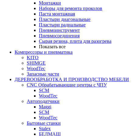
Монтажки
Наборы для ремонта проколов
Паста монтажная
Пластыри диагональные
Пластыри радиальные
Пневмоинструмент
Пневмосоединения
Сырая резина, плита для разогрева
Показать все
Компрессоры и пневматика
KITO
SHIMGE
WoodTec
Запасные части
ДЕРЕВООБРАБОТКА И ПРОИЗВОДСТВО МЕБЕЛИ
CNC Обрабатывающие центры с ЧПУ
SCM
WoodTec
Автоподатчики
Maggi
SCM
WoodTec
Бытовые станки
Stalex
БЕЛМАШ