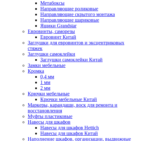
Метабоксы
Направляющие роликовые
Направляющие скрытого монтажа
Направляющие шариковые
Ящики Grandstar
Евровинты, саморезы
Евровинт Китай
Заглушки для евровинтов и эксцентриковых
стяжек
Заглушки самоклейки
Заглушки самоклейки Китай
Замки мебельные
Кромка
0,4 мм
1 мм
2 мм
Крючки мебельные
Крючки мебельные Китай
Маркеры, карандаши, воск для ремонта и
восстановления
Муфты пластиковые
Навесы для шкафов
Навесы для шкафов Hettich
Навесы для шкафов Китай
Наполнение шкафов, организации, выдвижные