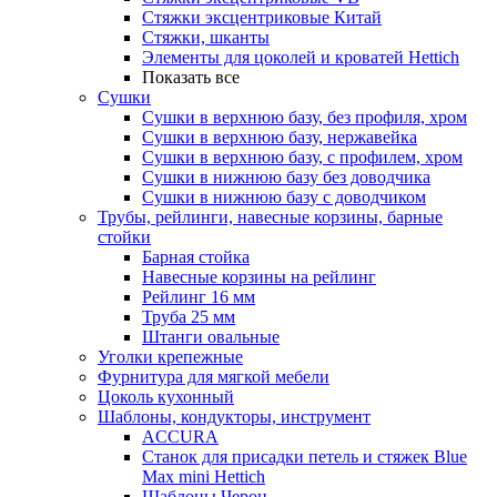
Стяжки эксцентриковые Китай
Стяжки, шканты
Элементы для цоколей и кроватей Hettich
Показать все
Сушки
Сушки в верхнюю базу, без профиля, хром
Сушки в верхнюю базу, нержавейка
Сушки в верхнюю базу, с профилем, хром
Сушки в нижнюю базу без доводчика
Сушки в нижнюю базу с доводчиком
Трубы, рейлинги, навесные корзины, барные
стойки
Барная стойка
Навесные корзины на рейлинг
Рейлинг 16 мм
Труба 25 мм
Штанги овальные
Уголки крепежные
Фурнитура для мягкой мебели
Цоколь кухонный
Шаблоны, кондукторы, инструмент
ACCURA
Станок для присадки петель и стяжек Blue
Max mini Hettich
Шаблоны Черон