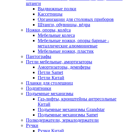
штанги
Выдвижные полки
Кассетницы
Организации для столовых приборов
Штанги, обувницы, вёдра
Ножки, опоры, колёса
Мебельные колеса
Мебельные ножки, опоры барные -
металлические алюминиевые
Мебельные ножки, пластик
Пантографы
Петли мебельные, амортизаторы
Амортизаторы, демпферы
Петли Samet
Петли Китай
Планки для столешниц
Подпятники
Подъемные механизмы
Газ-лифты, кронштейны антресольные
Китай
Подъемные механизмы Grandstar
Подъемные механизмы Samet
Полкодержатели, зеркалодержатели
Ручки
Ручки Китай