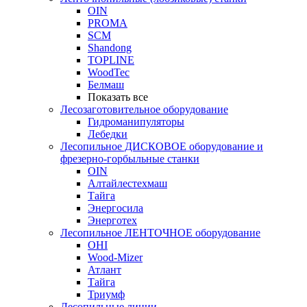
OIN
PROMA
SCM
Shandong
TOPLINE
WoodTec
Белмаш
Показать все
Лесозаготовительное оборудование
Гидроманипуляторы
Лебедки
Лесопильное ДИСКОВОЕ оборудование и
фрезерно-горбыльные станки
OIN
Алтайлестехмаш
Тайга
Энергосила
Энерготех
Лесопильное ЛЕНТОЧНОЕ оборудование
OHI
Wood-Mizer
Атлант
Тайга
Триумф
Лесопильные линии