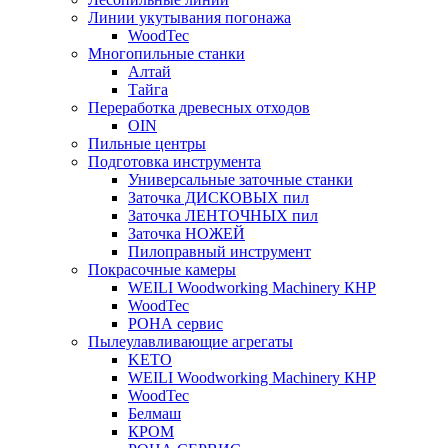
Линии укутывания погонажа
WoodTec
Многопильные станки
Алтай
Тайга
Переработка древесных отходов
OIN
Пильные центры
Подготовка инструмента
Универсальные заточные станки
Заточка ДИСКОВЫХ пил
Заточка ЛЕНТОЧНЫХ пил
Заточка НОЖЕЙ
Пилоправный инструмент
Покрасочные камеры
WEILI Woodworking Machinery КНР
WoodTec
РОНА сервис
Пылеулавливающие агрегаты
KETO
WEILI Woodworking Machinery КНР
WoodTec
Белмаш
КРОМ