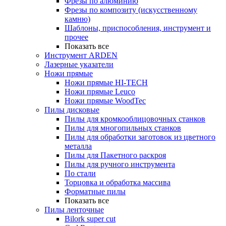
Фрезы по алюминию
Фрезы по композиту (искусственному
камню)
Шаблоны, приспособления, инструмент и
прочее
Показать все
Инструмент ARDEN
Лазерные указатели
Ножи прямые
Ножи прямые HI-TECH
Ножи прямые Leuco
Ножи прямые WoodTec
Пилы дисковые
Пилы для кромкооблицовочных станков
Пилы для многопильных станков
Пилы для обработки заготовок из цветного
металла
Пилы для Пакетного раскроя
Пилы для ручного инструмента
По стали
Торцовка и обработка массива
Форматные пилы
Показать все
Пилы ленточные
Bilork super cut