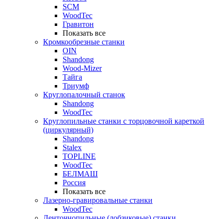
SCM
WoodTec
Гравитон
Показать все
Кромкообрезные станки
OIN
Shandong
Wood-Mizer
Тайга
Триумф
Круглопалочный станок
Shandong
WoodTec
Круглопильные станки с торцовочной кареткой
(циркулярный)
Shandong
Stalex
TOPLINE
WoodTec
БЕЛМАШ
Россия
Показать все
Лазерно-гравировальные станки
WoodTec
Ленточнопильные (лобзиковые) станки