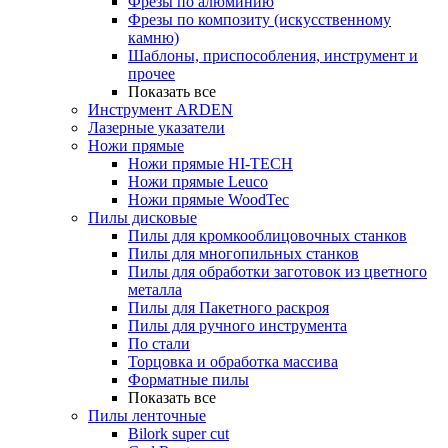
Фрезы по алюминию
Фрезы по композиту (искусственному
камню)
Шаблоны, приспособления, инструмент и
прочее
Показать все
Инструмент ARDEN
Лазерные указатели
Ножи прямые
Ножи прямые HI-TECH
Ножи прямые Leuco
Ножи прямые WoodTec
Пилы дисковые
Пилы для кромкооблицовочных станков
Пилы для многопильных станков
Пилы для обработки заготовок из цветного
металла
Пилы для Пакетного раскроя
Пилы для ручного инструмента
По стали
Торцовка и обработка массива
Форматные пилы
Показать все
Пилы ленточные
Bilork super cut