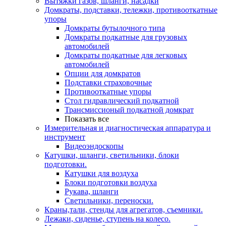
Вытяжки газов, шланги, насадки
Домкраты, подставки, тележки, противооткатные
упоры
Домкраты бутылочного типа
Домкраты подкатные для грузовых
автомобилей
Домкраты подкатные для легковых
автомобилей
Опции для домкратов
Подставки страховочные
Противооткатные упоры
Стол гидравлический подкатной
Трансмиссионый подкатной домкрат
Показать все
Измерительная и диагностическая аппаратура и
инструмент
Видеоэндоскопы
Катушки, шланги, светильники, блоки
подготовки.
Катушки для воздуха
Блоки подготовки воздуха
Рукава, шланги
Светильники, переноски.
Краны,тали, стенды для агрегатов, съемники.
Лежаки, сиденье, ступень на колесо.