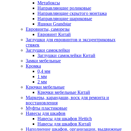
Метабоксы
Направляющие роликовые
Направляющие скрытого монтажа
Направляющие шариковые
Ящики Grandstar
Евровинты, саморезы
Евровинт Китай
Заглушки для евровинтов и эксцентриковых
стяжек
Заглушки самоклейки
Заглушки самоклейки Китай
Замки мебельные
Кромка
0,4 мм
1 мм
2 мм
Крючки мебельные
Крючки мебельные Китай
Маркеры, карандаши, воск для ремонта и
восстановления
Муфты пластиковые
Навесы для шкафов
Навесы для шкафов Hettich
Навесы для шкафов Китай
Наполнение шкафов, организации, выдвижные