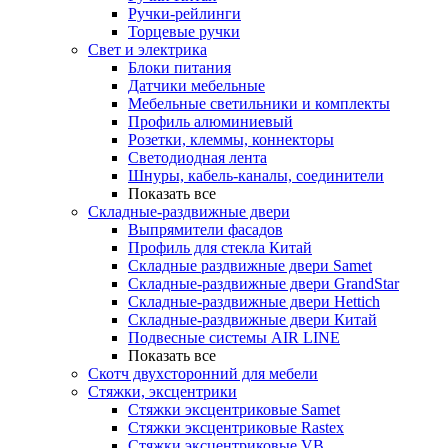
Ручки-рейлинги
Торцевые ручки
Свет и электрика
Блоки питания
Датчики мебельные
Мебельные светильники и комплекты
Профиль алюминиевый
Розетки, клеммы, коннекторы
Светодиодная лента
Шнуры, кабель-каналы, соединители
Показать все
Складные-раздвижные двери
Выпрямители фасадов
Профиль для стекла Китай
Складные раздвижные двери Samet
Складные-раздвижные двери GrandStar
Складные-раздвижные двери Hettich
Складные-раздвижные двери Китай
Подвесные системы AIR LINE
Показать все
Скотч двухсторонний для мебели
Стяжки, эксцентрики
Cтяжки эксцентриковые Samet
Стяжки эксцентриковые Rastex
Стяжки эксцентриковые VB