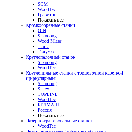
SCM
WoodTec
Гравитон
Показать все
Кромкообрезные станки
OIN
Shandong
Wood-Mizer
Тайга
Триумф
Круглопалочный станок
Shandong
WoodTec
Круглопильные станки с торцовочной кареткой
(циркулярный)
Shandong
Stalex
TOPLINE
WoodTec
БЕЛМАШ
Россия
Показать все
Лазерно-гравировальные станки
WoodTec
Ленточнопильные (лобзиковые) станки