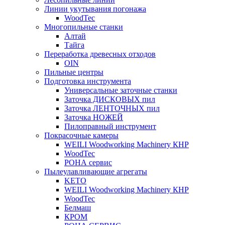
Линии укутывания погонажа
WoodTec
Многопильные станки
Алтай
Тайга
Переработка древесных отходов
OIN
Пильные центры
Подготовка инструмента
Универсальные заточные станки
Заточка ДИСКОВЫХ пил
Заточка ЛЕНТОЧНЫХ пил
Заточка НОЖЕЙ
Пилоправный инструмент
Покрасочные камеры
WEILI Woodworking Machinery КНР
WoodTec
РОНА сервис
Пылеулавливающие агрегаты
KETO
WEILI Woodworking Machinery КНР
WoodTec
Белмаш
КРОМ