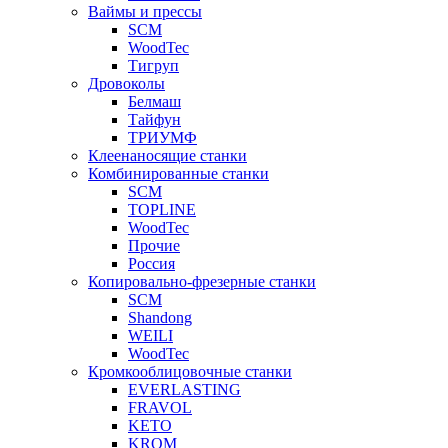
Ваймы и прессы
SCM
WoodTec
Тигруп
Дровоколы
Белмаш
Тайфун
ТРИУМФ
Клеенаносящие станки
Комбинированные станки
SCM
TOPLINE
WoodTec
Прочие
Россия
Копировально-фрезерные станки
SCM
Shandong
WEILI
WoodTec
Кромкооблицовочные станки
EVERLASTING
FRAVOL
KETO
KROM