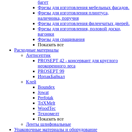
багет
Фрезы для изготовления мебельных фасадов.
Фрезы для изготовления плинтуса,
наличника, поручня
Фрезы для изготовления филенчатых дверей.
Фрезы для изготовления, половой доски,
вагонки
Фрезы для сращивания
Показать все
Расходные материалы
Антисептик
PROSEPT 42 - консервант для круглого
неокоренного леса
PROSEPT 99
ИрпакБайкал
Клей
Boundex
Jowat
Perfotak
TriXMelt
WoodTec
Техномелт
Показать все
Ленты шлифовальные
Упаковочные материалы и оборудование