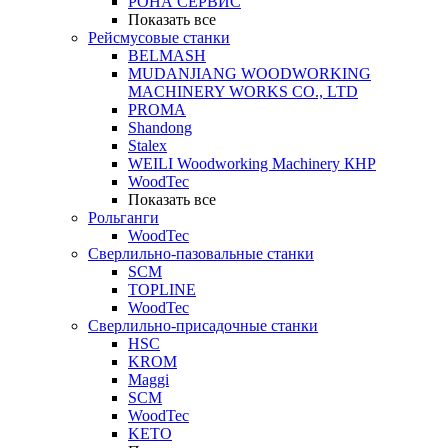
РОНА СЕРВИС
Показать все
Рейсмусовые станки
BELMASH
MUDANJIANG WOODWORKING
MACHINERY WORKS CO., LTD
PROMA
Shandong
Stalex
WEILI Woodworking Machinery КНР
WoodTec
Показать все
Рольганги
WoodTec
Сверлильно-пазовальные станки
SCM
TOPLINE
WoodTec
Сверлильно-присадочные станки
HSC
KROM
Maggi
SCM
WoodTec
KETO