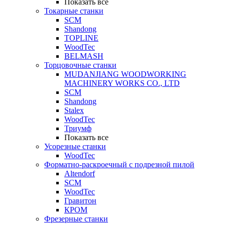
Показать все
Токарные станки
SCM
Shandong
TOPLINE
WoodTec
BELMASH
Торцовочные станки
MUDANJIANG WOODWORKING
MACHINERY WORKS CO., LTD
SCM
Shandong
Stalex
WoodTec
Триумф
Показать все
Усорезные станки
WoodTec
Форматно-раскроечный с подрезной пилой
Altendorf
SCM
WoodTec
Гравитон
КРОМ
Фрезерные станки