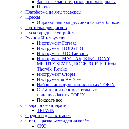
Запасные части и расходные материалы
Прочее
Платформа на яму, траверсы.
Прессы
Оправки для выпрессовки сайлентблоков
Проточка для дисков
Пускозарядные устройства
Ручной Инструмент
Инструмент Forsage
Инструмент HOEGERT
Инструмент JTC Тайвань
Инструмент МАСТАК, KING TONY,
MIGHTY SEVEN, ROCKFORCE, Licota,
Thorvik, Rotake
Инструмент Сторм
Инструменты AV Steel
Наборы инструментов в лотках TORIN
Съёмники и вспомогательные
приспособления TORIN
Показать все
Сварочные аппараты
TELWIN
Средство для автомоек
Стенды развал-схождения колёс
СКО