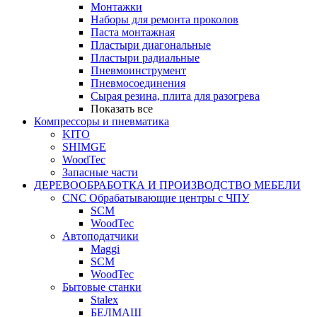
Монтажки
Наборы для ремонта проколов
Паста монтажная
Пластыри диагональные
Пластыри радиальные
Пневмоинструмент
Пневмосоединения
Сырая резина, плита для разогрева
Показать все
Компрессоры и пневматика
KITO
SHIMGE
WoodTec
Запасные части
ДЕРЕВООБРАБОТКА И ПРОИЗВОДСТВО МЕБЕЛИ
CNC Обрабатывающие центры с ЧПУ
SCM
WoodTec
Автоподатчики
Maggi
SCM
WoodTec
Бытовые станки
Stalex
БЕЛМАШ