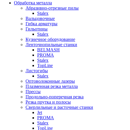
Обработка металла
Абразивно-отрезные пилы
Stalex
Вальцовочные
Гибка арматуры
Гильотины
Stalex
Кузнечное оборудование
Ленточнопильные станки
BELMASH
PROMA
Stalex
TopLine
Листогибы
Stalex
Оптоволоконные лазеры
Плазменная резка металла
Прессы
Продольно-поперечная резка
Резка прутка и полосы
Сверлильные и расточные станки
Jet
PROMA
Stalex
TopLine