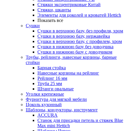
Стяжки эксцентриковые Китай
Стяжки, шканты
Элементы для цоколей и кроватей Hettich
Показать все
Сушки
Сушки в верхнюю базу, без профиля, хром
Сушки в верхнюю базу, нержавейка
Сушки в верхнюю базу, с профилем, хром
Сушки в нижнюю базу без доводчика
Сушки в нижнюю базу с доводчиком
Трубы, рейлинги, навесные корзины, барные
стойки
Барная стойка
Навесные корзины на рейлинг
Рейлинг 16 мм
Труба 25 мм
Штанги овальные
Уголки крепежные
Фурнитура для мягкой мебели
Цоколь кухонный
Шаблоны, кондукторы, инструмент
ACCURA
Станок для присадки петель и стяжек Blue
Max mini Hettich
Шаблоны Черон