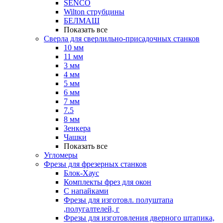
SENCO
Wilton струбцины
БЕЛМАШ
Показать все
Сверла для сверлильно-присадочных станков
10 мм
11 мм
3 мм
4 мм
5 мм
6 мм
7 мм
7.5
8 мм
Зенкера
Чашки
Показать все
Угломеры
Фрезы для фрезерных станков
Блок-Хаус
Комплекты фрез для окон
С напайками
Фрезы для изготовл. полуштапа
,полугалтелей, г
Фрезы для изготовления дверного штапика,