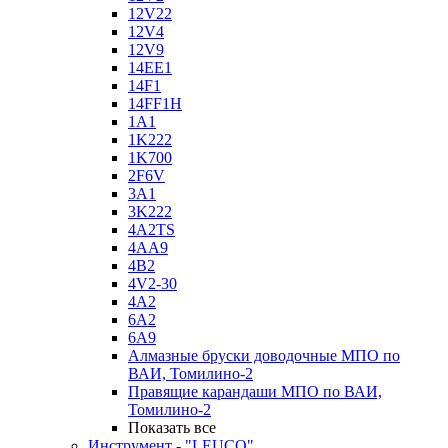
12V22
12V4
12V9
14EE1
14F1
14FF1H
1A1
1K222
1K700
2F6V
3A1
3K222
4A2TS
4AA9
4B2
4V2-30
4А2
6A2
6A9
Алмазные бруски доводочные МПО по
ВАИ, Томилино-2
Правящие карандаши МПО по ВАИ,
Томилино-2
Показать все
Инструмент - "LEUCO"