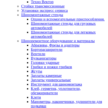
Техно Вектор
Стойки трансмиссионные
Установки экспресс сервиса
Шиномонтажные стенды
Опции и вспомогательные приспособления.
Шиномонтажные стенды для грузовых
автомобилей
Шиномонтажные стенды для легковых
автомобилей
Шиноремонтное оборудование и материалы
Абразивы, Фрезы и адаптеры
Борторасширители
Вентили
Вулканизаторы
Головки ударные
Грибки и ножки грибков
Жгуты
Заплаты камерные
Заплаты универсальные
Инструмент для шиномонтажа
Клей, герметик, уплотнители,
обезжириватели
Клети
Манометры, наконечники, удлинители для
подкачки