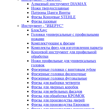
Алмазный инструмент DIAMAX
Ножи твердосплавные
Патроны Цанги Винты
Фрезы Концевые STEHLE
Фрезы пазовые
Инструмент - "ИБЕРУС"
БлокХаус
Головки универсальные с профильными
ножами
Комплектующие к фрезам
Комплекты фрез для изготовления паркета
Концевой инструмент для профильной
обработки
Ножи профильные для универсальных
головок
Фрезерные головки с винтовым зубом
Фрезерные головки филеночные
Фрезерные головки фуговальные
Фрезы для выборки четверти
Фрезы для дверных коробок
Фрезы для мебельных фасадов
Фрезы для обработки КРОМОК
Фрезы для производства дверей
Фрезы для производства Евроокон
Фрезы для производства погонажных