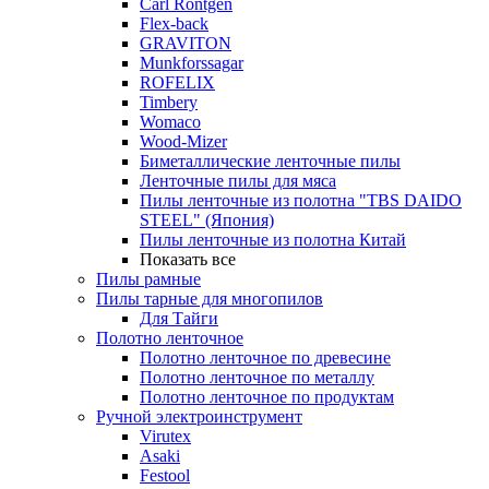
Carl Rontgen
Flex-back
GRAVITON
Munkforssagar
ROFELIX
Timbery
Womaco
Wood-Mizer
Биметаллические ленточные пилы
Ленточные пилы для мяса
Пилы ленточные из полотна "TBS DAIDO
STEEL" (Япония)
Пилы ленточные из полотна Китай
Показать все
Пилы рамные
Пилы тарные для многопилов
Для Тайги
Полотно ленточное
Полотно ленточное по древесине
Полотно ленточное по металлу
Полотно ленточное по продуктам
Ручной электроинструмент
Virutex
Asaki
Festool