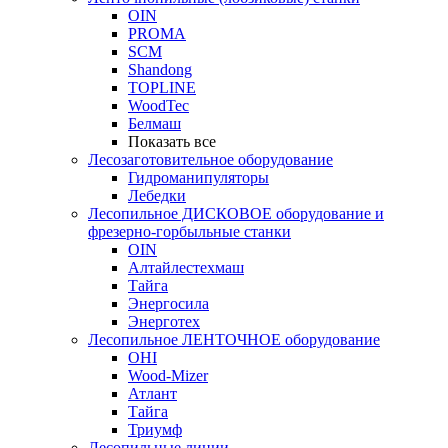
OIN
PROMA
SCM
Shandong
TOPLINE
WoodTec
Белмаш
Показать все
Лесозаготовительное оборудование
Гидроманипуляторы
Лебедки
Лесопильное ДИСКОВОЕ оборудование и
фрезерно-горбыльные станки
OIN
Алтайлестехмаш
Тайга
Энергосила
Энерготех
Лесопильное ЛЕНТОЧНОЕ оборудование
OHI
Wood-Mizer
Атлант
Тайга
Триумф
Лесопильные линии