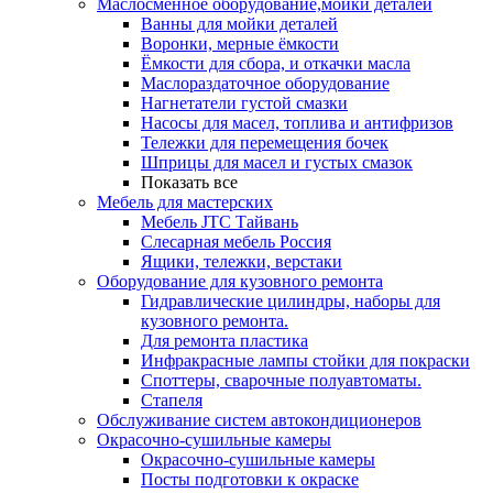
Маслосменное оборудование,мойки деталей
Ванны для мойки деталей
Воронки, мерные ёмкости
Ёмкости для сбора, и откачки масла
Маслораздаточное оборудование
Нагнетатели густой смазки
Насосы для масел, топлива и антифризов
Тележки для перемещения бочек
Шприцы для масел и густых смазок
Показать все
Мебель для мастерских
Мебель JTC Тайвань
Слесарная мебель Россия
Ящики, тележки, верстаки
Оборудование для кузовного ремонта
Гидравлические цилиндры, наборы для
кузовного ремонта.
Для ремонта пластика
Инфракрасные лампы стойки для покраски
Споттеры, сварочные полуавтоматы.
Стапеля
Обслуживание систем автокондиционеров
Окрасочно-сушильные камеры
Окрасочно-сушильные камеры
Посты подготовки к окраске