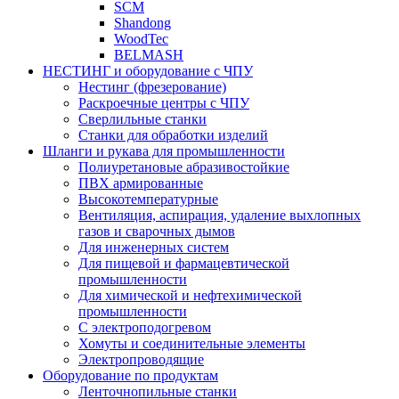
SCM
Shandong
WoodTec
BELMASH
НЕСТИНГ и оборудование с ЧПУ
Нестинг (фрезерование)
Раскроечные центры с ЧПУ
Сверлильные станки
Станки для обработки изделий
Шланги и рукава для промышленности
Полиуретановые абразивостойкие
ПВХ армированные
Высокотемпературные
Вентиляция, аспирация, удаление выхлопных
газов и сварочных дымов
Для инженерных систем
Для пищевой и фармацевтической
промышленности
Для химической и нефтехимической
промышленности
С электроподогревом
Хомуты и соединительные элементы
Электропроводящие
Оборудование по продуктам
Ленточнопильные станки