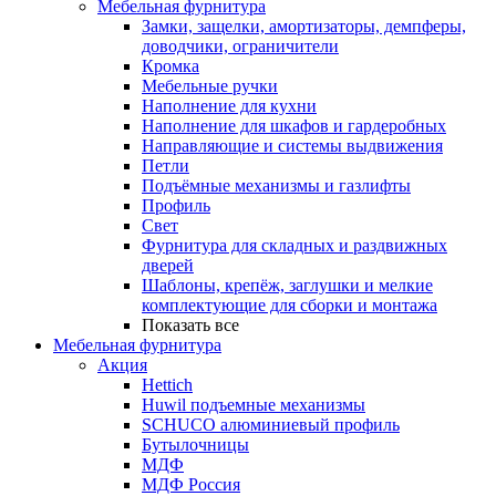
Мебельная фурнитура
Замки, защелки, амортизаторы, демпферы,
доводчики, ограничители
Кромка
Мебельные ручки
Наполнение для кухни
Наполнение для шкафов и гардеробных
Направляющие и системы выдвижения
Петли
Подъёмные механизмы и газлифты
Профиль
Свет
Фурнитура для складных и раздвижных
дверей
Шаблоны, крепёж, заглушки и мелкие
комплектующие для сборки и монтажа
Показать все
Мебельная фурнитура
Акция
Hettich
Huwil подъемные механизмы
SCHUCO алюминиевый профиль
Бутылочницы
МДФ
МДФ Россия