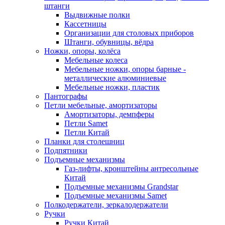
штанги
Выдвижные полки
Кассетницы
Организации для столовых приборов
Штанги, обувницы, вёдра
Ножки, опоры, колёса
Мебельные колеса
Мебельные ножки, опоры барные -
металлические алюминиевые
Мебельные ножки, пластик
Пантографы
Петли мебельные, амортизаторы
Амортизаторы, демпферы
Петли Samet
Петли Китай
Планки для столешниц
Подпятники
Подъемные механизмы
Газ-лифты, кронштейны антресольные
Китай
Подъемные механизмы Grandstar
Подъемные механизмы Samet
Полкодержатели, зеркалодержатели
Ручки
Ручки Китай