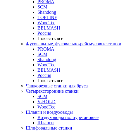
PROMA
SCM
Shandong
TOPLINE
WoodTec
BELMASH
Россия
Показать все
Фуговальные, фуговально-рейсмусовые станки
PROMA
SCM
Shandong
WoodTec
BELMASH
Россия
Показать все
Чашкорезные станки для бруса
Четырехсторонние станки
SCM
V-HOLD
WoodTec
Шланги и воздуховоды
Воздуховоды полиуретановые
Шланги
Шлифовальные станки