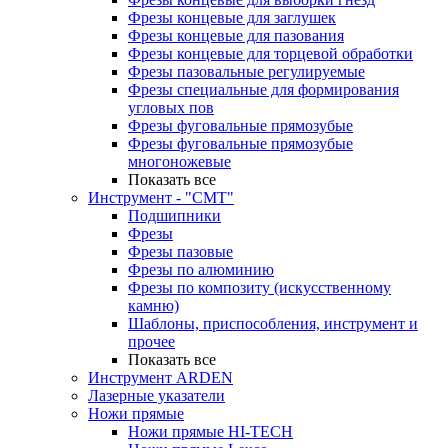
Фрезы концевые для заглушек
Фрезы концевые для пазования
Фрезы концевые для торцевой обработки
Фрезы пазовальные регулируемые
Фрезы специальные для формирования
угловых пов
Фрезы фуговальные прямозубые
Фрезы фуговальные прямозубые
многоножевые
Показать все
Инструмент - "СМТ"
Подшипники
Фрезы
Фрезы пазовые
Фрезы по алюминию
Фрезы по композиту (искусственному
камню)
Шаблоны, приспособления, инструмент и
прочее
Показать все
Инструмент ARDEN
Лазерные указатели
Ножи прямые
Ножи прямые HI-TECH