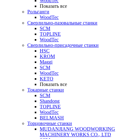
WoodTec
Показать все
Рольганги
WoodTec
Сверлильно-пазовальные станки
SCM
TOPLINE
WoodTec
Сверлильно-присадочные станки
HSC
KROM
Maggi
SCM
WoodTec
KETO
Показать все
Токарные станки
SCM
Shandong
TOPLINE
WoodTec
BELMASH
Торцовочные станки
MUDANJIANG WOODWORKING
MACHINERY WORKS CO., LTD