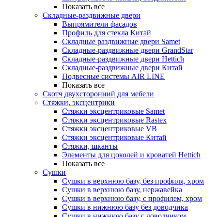
Показать все
Складные-раздвижные двери
Выпрямители фасадов
Профиль для стекла Китай
Складные раздвижные двери Samet
Складные-раздвижные двери GrandStar
Складные-раздвижные двери Hettich
Складные-раздвижные двери Китай
Подвесные системы AIR LINE
Показать все
Скотч двухсторонний для мебели
Стяжки, эксцентрики
Cтяжки эксцентриковые Samet
Стяжки эксцентриковые Rastex
Стяжки эксцентриковые VB
Стяжки эксцентриковые Китай
Стяжки, шканты
Элементы для цоколей и кроватей Hettich
Показать все
Сушки
Сушки в верхнюю базу, без профиля, хром
Сушки в верхнюю базу, нержавейка
Сушки в верхнюю базу, с профилем, хром
Сушки в нижнюю базу без доводчика
Сушки в нижнюю базу с доводчиком