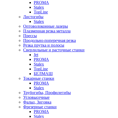
PROMA
Stalex
TopLine
Листогибы
Stalex
Оптоволоконные лазеры
Плазменная резка металла
Прессы
Продольно-поперечная резка
Резка прутка и полосы
Сверлильные и расточные станки
Jet
PROMA
Stalex
TopLine
БЕЛМАШ
Токарные станки
PROMA
Stalex
Трубогибы, Профилегибы
Угловысечные
Фальц, Зиговка
Фрезерные станки
PROMA
Stalex