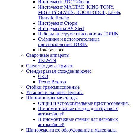
Инструмент JTC Тайвань
Инструмент МАСТАК, KING TONY,
MIGHTY SEVEN, ROCKFORCE, Licota,
Thorvik, Rotake
Инструмент Сторм
Инструменты AV Steel
Наборы инструментов в лотках TORIN
Съёмники и вспомогательные
приспособления TORIN
Показать все
Сварочные аппараты
TELWIN
Средство для автомоек
Стенды развал-схождения колёс
СКО
Техно Вектор
Стойки трансмиссионные
Установки экспресс сервиса
Шиномонтажные стенды
Опции и вспомогательные приспособления.
Шиномонтажные стенды для грузовых
автомобилей
Шиномонтажные стенды для легковых
автомобилей
Шиноремонтное оборудование и материалы