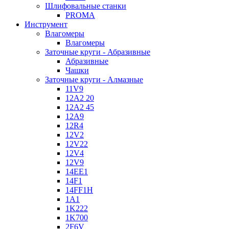
Шлифовальные станки
PROMA
Инструмент
Влагомеры
Влагомеры
Заточные круги - Абразивные
Абразивные
Чашки
Заточные круги - Алмазные
11V9
12A2 20
12A2 45
12A9
12R4
12V2
12V22
12V4
12V9
14EE1
14F1
14FF1H
1A1
1K222
1K700
2F6V