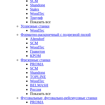
SCM
Shandong
Stalex
WoodTec
Триумф
Показать все
Усорезные станки
WoodTec
Форматно-раскроечный с подрезной пилой
Altendorf
SCM
WoodTec
Гравитон
КРОМ
Фрезерные станки
PROMA
SCM
Shandong
TOPLINE
WoodTec
BELMASH
Россия
Показать все
Фуговальные, фуговально-рейсмусовые станки
PROMA