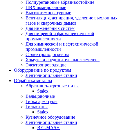
Полиуретановые абразивостойкие
ПВХ армированные
Высокотемпературные
Вентиляция, аспирация, удаление выхлопных
газов и сварочных дымов
Для инженерных систем
Для пищевой и фармацевтической
промышленности
Для химической и нефтехимической
промышленности
С электроподогревом
Хомуты и соединительные элементы
Электропроводящие
Оборудование по продуктам
Ленточнопильные станки
Обработка металла
Абразивно-отрезные пилы
Stalex
Вальцовочные
Гибка арматуры
Гильотины
Stalex
Кузнечное оборудование
Ленточнопильные станки
BELMASH