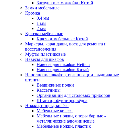
Заглушки самоклейки Китай
Замки мебельные
Кромка
0,4 мм
1 мм
2 мм
Крючки мебельные
Крючки мебельные Китай
Маркеры, карандаши, воск для ремонта и
восстановления
Муфты пластиковые
Навесы для шкафов
Навесы для шкафов Hettich
Навесы для шкафов Китай
Наполнение шкафов, организации, выдвижные
штанги
Выдвижные полки
Кассетницы
Организации для столовых приборов
Штанги, обувницы, вёдра
Ножки, опоры, колёса
Мебельные колеса
Мебельные ножки, опоры барные -
металлические алюминиевые
Мебельные ножки, пластик