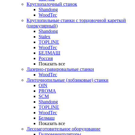
Круглопалочный станок
Shandong
WoodTec
Круглопильные станки с торцовочной кареткой
(циркулярный)
Shandong
Stalex
TOPLINE
WoodTec
БЕЛМАШ
Россия
Показать все
Лазерно-гравировальные станки
WoodTec
Ленточнопильные (лобзиковые) станки
OIN
PROMA
SCM
Shandong
TOPLINE
WoodTec
Белмаш
Показать все
Лесозаготовительное оборудование
Гидроманипуляторы