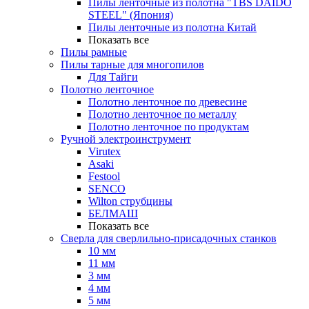
Пилы ленточные из полотна "TBS DAIDO
STEEL" (Япония)
Пилы ленточные из полотна Китай
Показать все
Пилы рамные
Пилы тарные для многопилов
Для Тайги
Полотно ленточное
Полотно ленточное по древесине
Полотно ленточное по металлу
Полотно ленточное по продуктам
Ручной электроинструмент
Virutex
Asaki
Festool
SENCO
Wilton струбцины
БЕЛМАШ
Показать все
Сверла для сверлильно-присадочных станков
10 мм
11 мм
3 мм
4 мм
5 мм