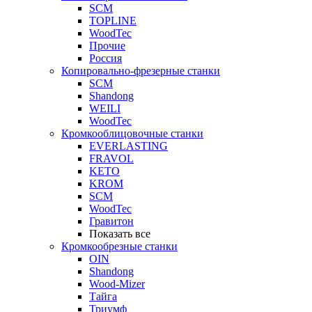
SCM
TOPLINE
WoodTec
Прочие
Россия
Копировально-фрезерные станки
SCM
Shandong
WEILI
WoodTec
Кромкооблицовочные станки
EVERLASTING
FRAVOL
KETO
KROM
SCM
WoodTec
Гравитон
Показать все
Кромкообрезные станки
OIN
Shandong
Wood-Mizer
Тайга
Триумф