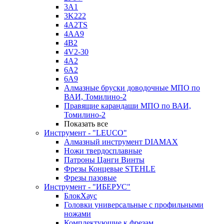
3A1
3K222
4A2TS
4AA9
4B2
4V2-30
4А2
6A2
6A9
Алмазные бруски доводочные МПО по
ВАИ, Томилино-2
Правящие карандаши МПО по ВАИ,
Томилино-2
Показать все
Инструмент - "LEUCO"
Алмазный инструмент DIAMAX
Ножи твердосплавные
Патроны Цанги Винты
Фрезы Концевые STEHLE
Фрезы пазовые
Инструмент - "ИБЕРУС"
БлокХаус
Головки универсальные с профильными
ножами
Комплектующие к фрезам