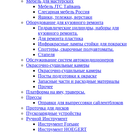
Мебель для мастерских
Мебель JTC Тайвань
Слесарная мебель Россия
Ящики, тележки, верстаки
Оборудование для кузовного ремонта
Гидравлические цилиндры, наборы для
кузовного ремонта.
Для ремонта пластика
Инфракрасные лампы стойки для покраски
Споттеры, сварочные полуавтоматы.
Стапеля
Обслуживание систем автокондиционеров
Окрасочно-сушильные камеры
Окрасочно-сушильные камеры
Посты подготовки к окраске
Запасные части и расходные материалы
Прочее
Платформа на яму, траверсы.
Прессы
Оправки для выпрессовки сайлентблоков
Проточка для дисков
Пускозарядные устройства
Ручной Инструмент
Инструмент Forsage
Инструмент HOEGERT