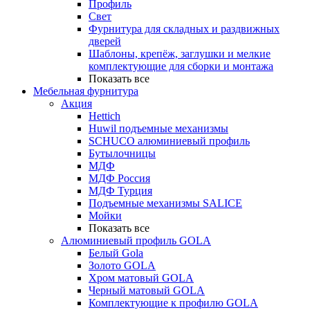
Профиль
Свет
Фурнитура для складных и раздвижных
дверей
Шаблоны, крепёж, заглушки и мелкие
комплектующие для сборки и монтажа
Показать все
Мебельная фурнитура
Акция
Hettich
Huwil подъемные механизмы
SCHUCO алюминиевый профиль
Бутылочницы
МДФ
МДФ Россия
МДФ Турция
Подъемные механизмы SALICE
Мойки
Показать все
Алюминиевый профиль GOLA
Белый Gola
Золото GOLA
Хром матовый GOLA
Черный матовый GOLA
Комплектующие к профилю GOLA