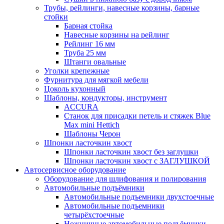
Трубы, рейлинги, навесные корзины, барные
стойки
Барная стойка
Навесные корзины на рейлинг
Рейлинг 16 мм
Труба 25 мм
Штанги овальные
Уголки крепежные
Фурнитура для мягкой мебели
Цоколь кухонный
Шаблоны, кондукторы, инструмент
ACCURA
Станок для присадки петель и стяжек Blue
Max mini Hettich
Шаблоны Черон
Шпонки ласточкин хвост
Шпонки ласточкин хвост без заглушки
Шпонки ласточкин хвост с ЗАГЛУШКОЙ
Автосервисное оборудование
Оборудование для шлифования и полирования
Автомобильные подъёмники
Автомобильные подъемники двухстоечные
Автомобильные подъемники
четырёхстоечные
Ножничные автомобильные подъёмники