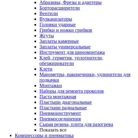
Абразивы, Фрезы и адаптеры
Борторасширители
Вентили
Вулканизаторы
Головки ударные
Грибки и ножки грибков
Жгуты
Заплаты камерные
Заплаты универсальные
Инструмент для шиномонтажа
Клей, герметик, уплотнители,
обезжириватели
Клети
Манометры, наконечники, удлинители для
подкачки
Монтажки
Наборы для ремонта проколов
Паста монтажная
Пластыри диагональные
Пластыри радиальные
Пневмоинструмент
Пневмосоединения
Сырая резина, плита для разогрева
Показать все
Компрессоры и пневматика