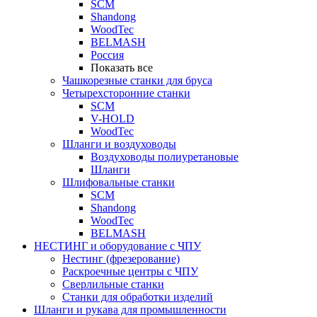
SCM
Shandong
WoodTec
BELMASH
Россия
Показать все
Чашкорезные станки для бруса
Четырехсторонние станки
SCM
V-HOLD
WoodTec
Шланги и воздуховоды
Воздуховоды полиуретановые
Шланги
Шлифовальные станки
SCM
Shandong
WoodTec
BELMASH
НЕСТИНГ и оборудование с ЧПУ
Нестинг (фрезерование)
Раскроечные центры с ЧПУ
Сверлильные станки
Станки для обработки изделий
Шланги и рукава для промышленности