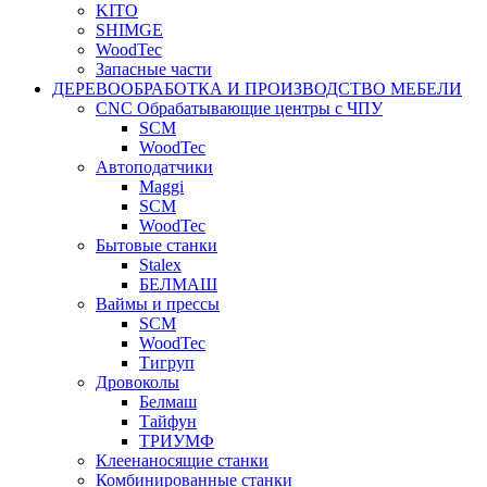
KITO
SHIMGE
WoodTec
Запасные части
ДЕРЕВООБРАБОТКА И ПРОИЗВОДСТВО МЕБЕЛИ
CNC Обрабатывающие центры с ЧПУ
SCM
WoodTec
Автоподатчики
Maggi
SCM
WoodTec
Бытовые станки
Stalex
БЕЛМАШ
Ваймы и прессы
SCM
WoodTec
Тигруп
Дровоколы
Белмаш
Тайфун
ТРИУМФ
Клеенаносящие станки
Комбинированные станки