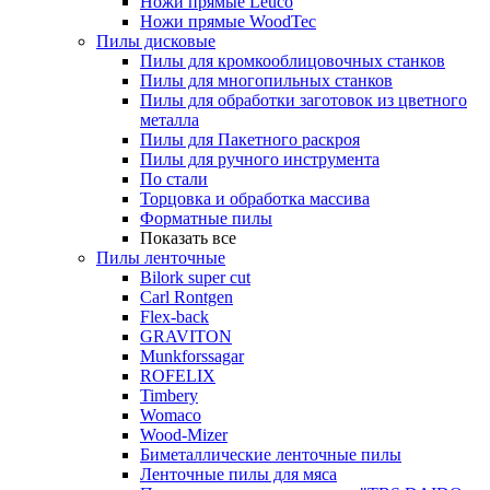
Ножи прямые Leuco
Ножи прямые WoodTec
Пилы дисковые
Пилы для кромкооблицовочных станков
Пилы для многопильных станков
Пилы для обработки заготовок из цветного
металла
Пилы для Пакетного раскроя
Пилы для ручного инструмента
По стали
Торцовка и обработка массива
Форматные пилы
Показать все
Пилы ленточные
Bilork super cut
Carl Rontgen
Flex-back
GRAVITON
Munkforssagar
ROFELIX
Timbery
Womaco
Wood-Mizer
Биметаллические ленточные пилы
Ленточные пилы для мяса