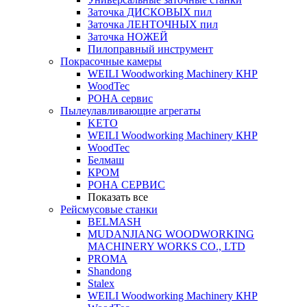
Заточка ДИСКОВЫХ пил
Заточка ЛЕНТОЧНЫХ пил
Заточка НОЖЕЙ
Пилоправный инструмент
Покрасочные камеры
WEILI Woodworking Machinery КНР
WoodTec
РОНА сервис
Пылеулавливающие агрегаты
KETO
WEILI Woodworking Machinery КНР
WoodTec
Белмаш
КРОМ
РОНА СЕРВИС
Показать все
Рейсмусовые станки
BELMASH
MUDANJIANG WOODWORKING
MACHINERY WORKS CO., LTD
PROMA
Shandong
Stalex
WEILI Woodworking Machinery КНР