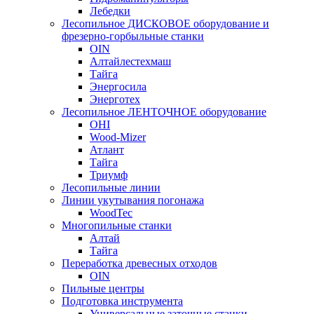
Лебедки
Лесопильное ДИСКОВОЕ оборудование и
фрезерно-горбыльные станки
OIN
Алтайлестехмаш
Тайга
Энергосила
Энерготех
Лесопильное ЛЕНТОЧНОЕ оборудование
OHI
Wood-Mizer
Атлант
Тайга
Триумф
Лесопильные линии
Линии укутывания погонажа
WoodTec
Многопильные станки
Алтай
Тайга
Переработка древесных отходов
OIN
Пильные центры
Подготовка инструмента
Универсальные заточные станки