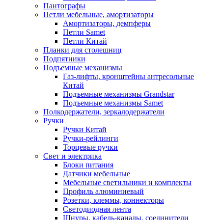
Пантографы
Петли мебельные, амортизаторы
Амортизаторы, демпферы
Петли Samet
Петли Китай
Планки для столешниц
Подпятники
Подъемные механизмы
Газ-лифты, кронштейны антресольные
Китай
Подъемные механизмы Grandstar
Подъемные механизмы Samet
Полкодержатели, зеркалодержатели
Ручки
Ручки Китай
Ручки-рейлинги
Торцевые ручки
Свет и электрика
Блоки питания
Датчики мебельные
Мебельные светильники и комплекты
Профиль алюминиевый
Розетки, клеммы, коннекторы
Светодиодная лента
Шнуры, кабель-каналы, соединители