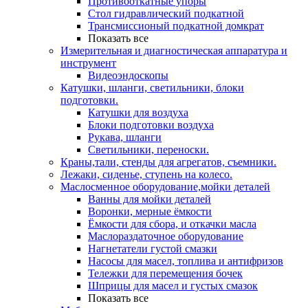
Противооткатные упоры
Стол гидравлический подкатной
Трансмиссионый подкатной домкрат
Показать все
Измерительная и диагностическая аппаратура и
инструмент
Видеоэндоскопы
Катушки, шланги, светильники, блоки
подготовки.
Катушки для воздуха
Блоки подготовки воздуха
Рукава, шланги
Светильники, переноски.
Краны,тали, стенды для агрегатов, съемники.
Лежаки, сиденье, ступень на колесо.
Маслосменное оборудование,мойки деталей
Ванны для мойки деталей
Воронки, мерные ёмкости
Ёмкости для сбора, и откачки масла
Маслораздаточное оборудование
Нагнетатели густой смазки
Насосы для масел, топлива и антифризов
Тележки для перемещения бочек
Шприцы для масел и густых смазок
Показать все