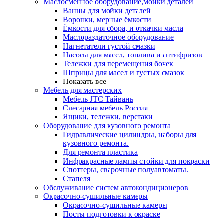
Маслосменное оборудование,мойки деталей
Ванны для мойки деталей
Воронки, мерные ёмкости
Ёмкости для сбора, и откачки масла
Маслораздаточное оборудование
Нагнетатели густой смазки
Насосы для масел, топлива и антифризов
Тележки для перемещения бочек
Шприцы для масел и густых смазок
Показать все
Мебель для мастерских
Мебель JTC Тайвань
Слесарная мебель Россия
Ящики, тележки, верстаки
Оборудование для кузовного ремонта
Гидравлические цилиндры, наборы для
кузовного ремонта.
Для ремонта пластика
Инфракрасные лампы стойки для покраски
Споттеры, сварочные полуавтоматы.
Стапеля
Обслуживание систем автокондиционеров
Окрасочно-сушильные камеры
Окрасочно-сушильные камеры
Посты подготовки к окраске