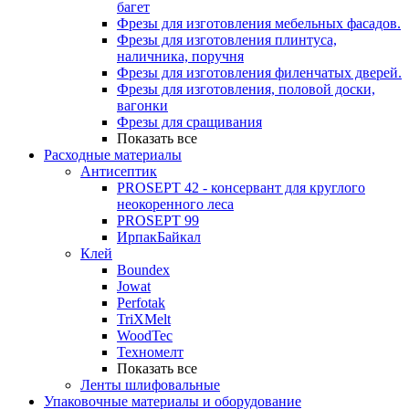
багет
Фрезы для изготовления мебельных фасадов.
Фрезы для изготовления плинтуса,
наличника, поручня
Фрезы для изготовления филенчатых дверей.
Фрезы для изготовления, половой доски,
вагонки
Фрезы для сращивания
Показать все
Расходные материалы
Антисептик
PROSEPT 42 - консервант для круглого
неокоренного леса
PROSEPT 99
ИрпакБайкал
Клей
Boundex
Jowat
Perfotak
TriXMelt
WoodTec
Техномелт
Показать все
Ленты шлифовальные
Упаковочные материалы и оборудование