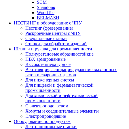
SCM
Shandong
WoodTec
BELMASH
НЕСТИНГ и оборудование с ЧПУ
Нестинг (фрезерование)
Раскроечные центры с ЧПУ
Сверлильные станки
Станки для обработки изделий
Шланги и рукава для промышленности
Полиуретановые абразивостойкие
ПВХ армированные
Высокотемпературные
Вентиляция, аспирация, удаление выхлопных
газов и сварочных дымов
Для инженерных систем
Для пищевой и фармацевтической
промышленности
Для химической и нефтехимической
промышленности
С электроподогревом
Хомуты и соединительные элементы
Электропроводящие
Оборудование по продуктам
Ленточнопильные станки