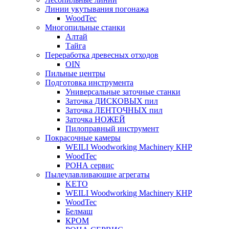
Линии укутывания погонажа
WoodTec
Многопильные станки
Алтай
Тайга
Переработка древесных отходов
OIN
Пильные центры
Подготовка инструмента
Универсальные заточные станки
Заточка ДИСКОВЫХ пил
Заточка ЛЕНТОЧНЫХ пил
Заточка НОЖЕЙ
Пилоправный инструмент
Покрасочные камеры
WEILI Woodworking Machinery КНР
WoodTec
РОНА сервис
Пылеулавливающие агрегаты
KETO
WEILI Woodworking Machinery КНР
WoodTec
Белмаш
КРОМ