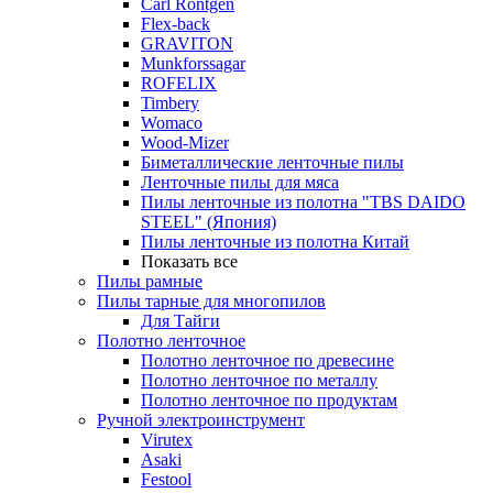
Carl Rontgen
Flex-back
GRAVITON
Munkforssagar
ROFELIX
Timbery
Womaco
Wood-Mizer
Биметаллические ленточные пилы
Ленточные пилы для мяса
Пилы ленточные из полотна "TBS DAIDO
STEEL" (Япония)
Пилы ленточные из полотна Китай
Показать все
Пилы рамные
Пилы тарные для многопилов
Для Тайги
Полотно ленточное
Полотно ленточное по древесине
Полотно ленточное по металлу
Полотно ленточное по продуктам
Ручной электроинструмент
Virutex
Asaki
Festool