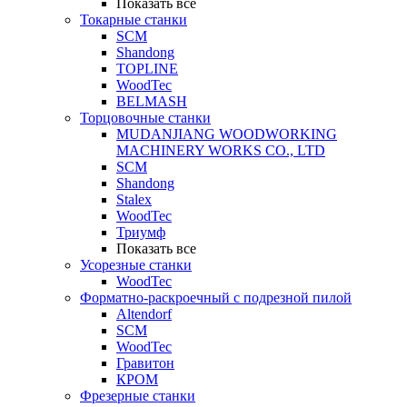
Показать все
Токарные станки
SCM
Shandong
TOPLINE
WoodTec
BELMASH
Торцовочные станки
MUDANJIANG WOODWORKING
MACHINERY WORKS CO., LTD
SCM
Shandong
Stalex
WoodTec
Триумф
Показать все
Усорезные станки
WoodTec
Форматно-раскроечный с подрезной пилой
Altendorf
SCM
WoodTec
Гравитон
КРОМ
Фрезерные станки