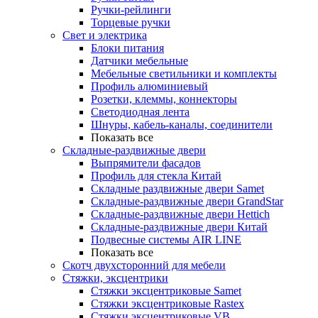
Ручки-рейлинги
Торцевые ручки
Свет и электрика
Блоки питания
Датчики мебельные
Мебельные светильники и комплекты
Профиль алюминиевый
Розетки, клеммы, коннекторы
Светодиодная лента
Шнуры, кабель-каналы, соединители
Показать все
Складные-раздвижные двери
Выпрямители фасадов
Профиль для стекла Китай
Складные раздвижные двери Samet
Складные-раздвижные двери GrandStar
Складные-раздвижные двери Hettich
Складные-раздвижные двери Китай
Подвесные системы AIR LINE
Показать все
Скотч двухсторонний для мебели
Стяжки, эксцентрики
Cтяжки эксцентриковые Samet
Стяжки эксцентриковые Rastex
Стяжки эксцентриковые VB