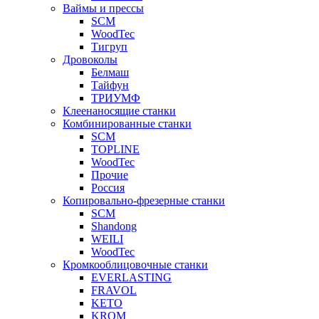
Ваймы и прессы
SCM
WoodTec
Тигруп
Дровоколы
Белмаш
Тайфун
ТРИУМФ
Клеенаносящие станки
Комбинированные станки
SCM
TOPLINE
WoodTec
Прочие
Россия
Копировально-фрезерные станки
SCM
Shandong
WEILI
WoodTec
Кромкооблицовочные станки
EVERLASTING
FRAVOL
KETO
KROM