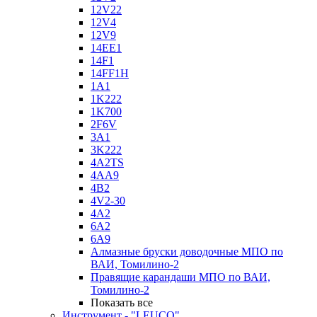
12V22
12V4
12V9
14EE1
14F1
14FF1H
1A1
1K222
1K700
2F6V
3A1
3K222
4A2TS
4AA9
4B2
4V2-30
4А2
6A2
6A9
Алмазные бруски доводочные МПО по
ВАИ, Томилино-2
Правящие карандаши МПО по ВАИ,
Томилино-2
Показать все
Инструмент - "LEUCO"