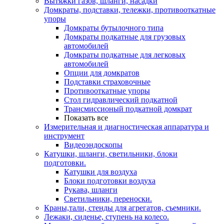
Вытяжки газов, шланги, насадки
Домкраты, подставки, тележки, противооткатные
упоры
Домкраты бутылочного типа
Домкраты подкатные для грузовых
автомобилей
Домкраты подкатные для легковых
автомобилей
Опции для домкратов
Подставки страховочные
Противооткатные упоры
Стол гидравлический подкатной
Трансмиссионый подкатной домкрат
Показать все
Измерительная и диагностическая аппаратура и
инструмент
Видеоэндоскопы
Катушки, шланги, светильники, блоки
подготовки.
Катушки для воздуха
Блоки подготовки воздуха
Рукава, шланги
Светильники, переноски.
Краны,тали, стенды для агрегатов, съемники.
Лежаки, сиденье, ступень на колесо.