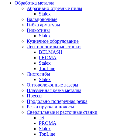
Обработка металла
Абразивно-отрезные пилы
Stalex
Вальцовочные
Гибка арматуры
Гильотины
Stalex
Кузнечное оборудование
Ленточнопильные станки
BELMASH
PROMA
Stalex
TopLine
Листогибы
Stalex
Оптоволоконные лазеры
Плазменная резка металла
Прессы
Продольно-поперечная резка
Резка прутка и полосы
Сверлильные и расточные станки
Jet
PROMA
Stalex
TopLine