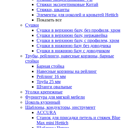
Стяжки эксцентриковые Китай
Стяжки, шканты
Элементы для цоколей и кроватей Hettich
Показать все
Сушки
Сушки в верхнюю базу, без профиля, хром
Сушки в верхнюю базу, нержавейка
Сушки в верхнюю базу, с профилем, хром
Сушки в нижнюю базу без доводчика
Сушки в нижнюю базу с доводчиком
Трубы, рейлинги, навесные корзины, барные
стойки
Барная стойка
Навесные корзины на рейлинг
Рейлинг 16 мм
Труба 25 мм
Штанги овальные
Уголки крепежные
Фурнитура для мягкой мебели
Цоколь кухонный
Шаблоны, кондукторы, инструмент
ACCURA
Станок для присадки петель и стяжек Blue
Max mini Hettich
Шаблоны Черон