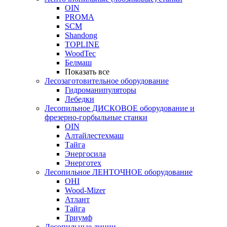
OIN
PROMA
SCM
Shandong
TOPLINE
WoodTec
Белмаш
Показать все
Лесозаготовительное оборудование
Гидроманипуляторы
Лебедки
Лесопильное ДИСКОВОЕ оборудование и
фрезерно-горбыльные станки
OIN
Алтайлестехмаш
Тайга
Энергосила
Энерготех
Лесопильное ЛЕНТОЧНОЕ оборудование
OHI
Wood-Mizer
Атлант
Тайга
Триумф
Лесопильные линии