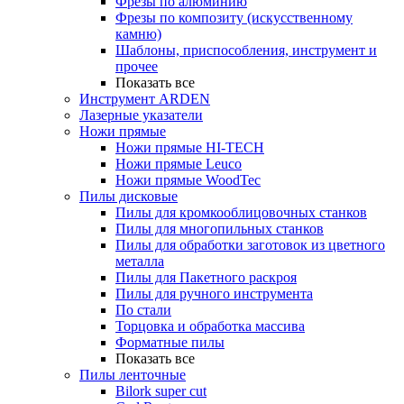
Фрезы по алюминию
Фрезы по композиту (искусственному
камню)
Шаблоны, приспособления, инструмент и
прочее
Показать все
Инструмент ARDEN
Лазерные указатели
Ножи прямые
Ножи прямые HI-TECH
Ножи прямые Leuco
Ножи прямые WoodTec
Пилы дисковые
Пилы для кромкооблицовочных станков
Пилы для многопильных станков
Пилы для обработки заготовок из цветного
металла
Пилы для Пакетного раскроя
Пилы для ручного инструмента
По стали
Торцовка и обработка массива
Форматные пилы
Показать все
Пилы ленточные
Bilork super cut