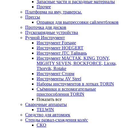
Запасные части и расходные материалы
Прочее
Платформа на яму, траверсы.
Прессы
Оправки для выпрессовки сайлентблоков
Проточка для дисков
Пускозарядные устройства
Ручной Инструмент
Инструмент Forsage
Инструмент HOEGERT
Инструмент JTC Тайвань
Инструмент МАСТАК, KING TONY,
MIGHTY SEVEN, ROCKFORCE, Licota,
Thorvik, Rotake
Инструмент Сторм
Инструменты AV Steel
Наборы инструментов в лотках TORIN
Съёмники и вспомогательные
приспособления TORIN
Показать все
Сварочные аппараты
TELWIN
Средство для автомоек
Стенды развал-схождения колёс
СКО