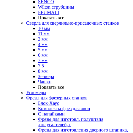
SENCO
Wilton струбцины
БЕЛМАШ
Показать все
Сверла для сверлильно-присадочных станков
10 мм
11 мм
3 мм
4 мм
5 мм
6 мм
7 мм
7.5
8 мм
Зенкера
Чашки
Показать все
Угломеры
Фрезы для фрезерных станков
Блок-Хаус
Комплекты фрез для окон
С напайками
Фрезы для изготовл. полуштапа
,полугалтелей, г
Фрезы для изготовления дверного штапика,