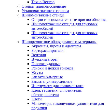
Техно Вектор
Стойки трансмиссионные
Установки экспресс сервиса
Шиномонтажные стенды
Опции и вспомогательные приспособления.
Шиномонтажные стенды для грузовых
автомобилей
Шиномонтажные стенды для легковых
автомобилей
Шиноремонтное оборудование и материалы
Абразивы, Фрезы и адаптеры
Борторасширители
Вентили
Вулканизаторы
Головки ударные
Грибки и ножки грибков
Жгуты
Заплаты камерные
Заплаты универсальные
Инструмент для шиномонтажа
Клей, герметик, уплотнители,
обезжириватели
Клети
Манометры, наконечники, удлинители для
подкачки