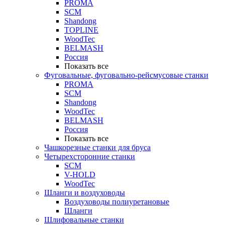
PROMA
SCM
Shandong
TOPLINE
WoodTec
BELMASH
Россия
Показать все
Фуговальные, фуговально-рейсмусовые станки
PROMA
SCM
Shandong
WoodTec
BELMASH
Россия
Показать все
Чашкорезные станки для бруса
Четырехсторонние станки
SCM
V-HOLD
WoodTec
Шланги и воздуховоды
Воздуховоды полиуретановые
Шланги
Шлифовальные станки