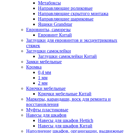
Метабоксы
Направляющие роликовые
Направляющие скрытого монтажа
Направляющие шариковые
Ящики Grandstar
Евровинты, саморезы
Евровинт Китай
Заглушки для евровинтов и эксцентриковых
стяжек
Заглушки самоклейки
Заглушки самоклейки Китай
Замки мебельные
Кромка
0,4 мм
1 мм
2 мм
Крючки мебельные
Крючки мебельные Китай
Маркеры, карандаши, воск для ремонта и
восстановления
Муфты пластиковые
Навесы для шкафов
Навесы для шкафов Hettich
Навесы для шкафов Китай
Наполнение шкафов, организации, выдвижные