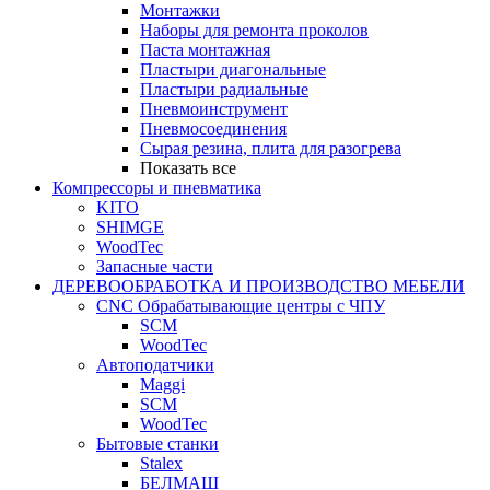
Монтажки
Наборы для ремонта проколов
Паста монтажная
Пластыри диагональные
Пластыри радиальные
Пневмоинструмент
Пневмосоединения
Сырая резина, плита для разогрева
Показать все
Компрессоры и пневматика
KITO
SHIMGE
WoodTec
Запасные части
ДЕРЕВООБРАБОТКА И ПРОИЗВОДСТВО МЕБЕЛИ
CNC Обрабатывающие центры с ЧПУ
SCM
WoodTec
Автоподатчики
Maggi
SCM
WoodTec
Бытовые станки
Stalex
БЕЛМАШ