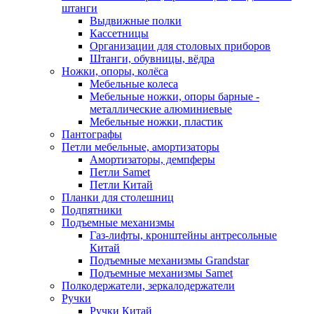
штанги
Выдвижные полки
Кассетницы
Организации для столовых приборов
Штанги, обувницы, вёдра
Ножки, опоры, колёса
Мебельные колеса
Мебельные ножки, опоры барные -
металлические алюминиевые
Мебельные ножки, пластик
Пантографы
Петли мебельные, амортизаторы
Амортизаторы, демпферы
Петли Samet
Петли Китай
Планки для столешниц
Подпятники
Подъемные механизмы
Газ-лифты, кронштейны антресольные
Китай
Подъемные механизмы Grandstar
Подъемные механизмы Samet
Полкодержатели, зеркалодержатели
Ручки
Ручки Китай