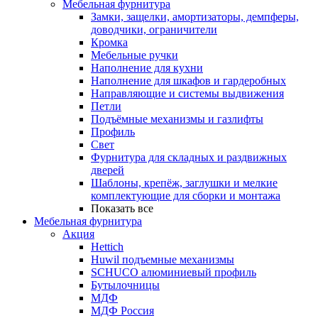
Мебельная фурнитура
Замки, защелки, амортизаторы, демпферы,
доводчики, ограничители
Кромка
Мебельные ручки
Наполнение для кухни
Наполнение для шкафов и гардеробных
Направляющие и системы выдвижения
Петли
Подъёмные механизмы и газлифты
Профиль
Свет
Фурнитура для складных и раздвижных
дверей
Шаблоны, крепёж, заглушки и мелкие
комплектующие для сборки и монтажа
Показать все
Мебельная фурнитура
Акция
Hettich
Huwil подъемные механизмы
SCHUCO алюминиевый профиль
Бутылочницы
МДФ
МДФ Россия