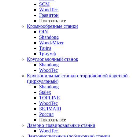
SCM
WoodTec
Гравитон
Показать все
Кромкообрезные станки
OIN
Shandong
Wood-Mizer
Тайга
Триумф
Круглопалочный станок
Shandong
WoodTec
Круглопильные станки с торцовочной кареткой
(циркулярный)
Shandong
Stalex
TOPLINE
WoodTec
БЕЛМАШ
Россия
Показать все
Лазерно-гравировальные станки
WoodTec
Ленточнопильные (лобзиковые) станки