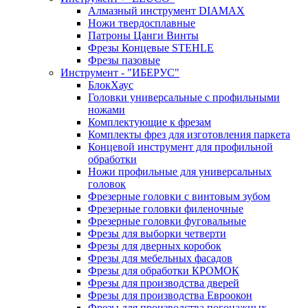
Алмазный инструмент DIAMAX
Ножи твердосплавные
Патроны Цанги Винты
Фрезы Концевые STEHLE
Фрезы пазовые
Инструмент - "ИБЕРУС"
БлокХаус
Головки универсальные с профильными
ножами
Комплектующие к фрезам
Комплекты фрез для изготовления паркета
Концевой инструмент для профильной
обработки
Ножи профильные для универсальных
головок
Фрезерные головки с винтовым зубом
Фрезерные головки филеночные
Фрезерные головки фуговальные
Фрезы для выборки четверти
Фрезы для дверных коробок
Фрезы для мебельных фасадов
Фрезы для обработки КРОМОК
Фрезы для производства дверей
Фрезы для производства Евроокон
Фрезы для производства погонажных