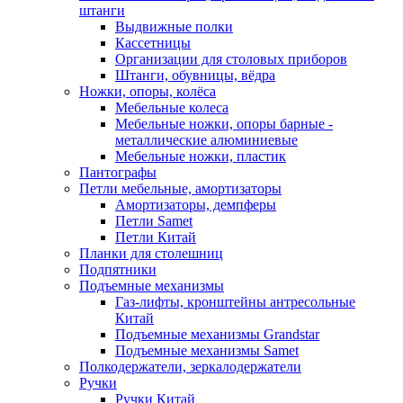
штанги
Выдвижные полки
Кассетницы
Организации для столовых приборов
Штанги, обувницы, вёдра
Ножки, опоры, колёса
Мебельные колеса
Мебельные ножки, опоры барные -
металлические алюминиевые
Мебельные ножки, пластик
Пантографы
Петли мебельные, амортизаторы
Амортизаторы, демпферы
Петли Samet
Петли Китай
Планки для столешниц
Подпятники
Подъемные механизмы
Газ-лифты, кронштейны антресольные
Китай
Подъемные механизмы Grandstar
Подъемные механизмы Samet
Полкодержатели, зеркалодержатели
Ручки
Ручки Китай