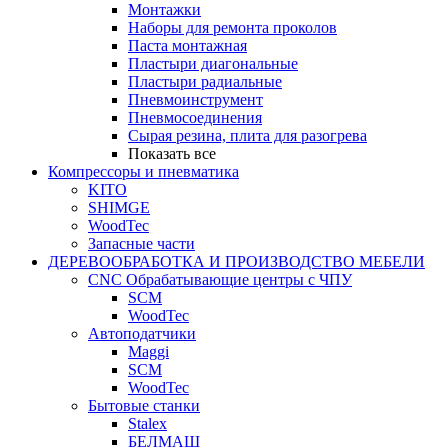
Монтажки
Наборы для ремонта проколов
Паста монтажная
Пластыри диагональные
Пластыри радиальные
Пневмоинструмент
Пневмосоединения
Сырая резина, плита для разогрева
Показать все
Компрессоры и пневматика
KITO
SHIMGE
WoodTec
Запасные части
ДЕРЕВООБРАБОТКА И ПРОИЗВОДСТВО МЕБЕЛИ
CNC Обрабатывающие центры с ЧПУ
SCM
WoodTec
Автоподатчики
Maggi
SCM
WoodTec
Бытовые станки
Stalex
БЕЛМАШ