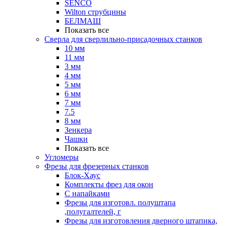
SENCO
Wilton струбцины
БЕЛМАШ
Показать все
Сверла для сверлильно-присадочных станков
10 мм
11 мм
3 мм
4 мм
5 мм
6 мм
7 мм
7.5
8 мм
Зенкера
Чашки
Показать все
Угломеры
Фрезы для фрезерных станков
Блок-Хаус
Комплекты фрез для окон
С напайками
Фрезы для изготовл. полуштапа
,полугалтелей, г
Фрезы для изготовления дверного штапика,