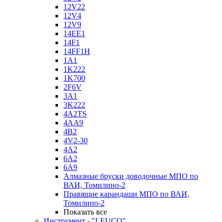
12V22
12V4
12V9
14EE1
14F1
14FF1H
1A1
1K222
1K700
2F6V
3A1
3K222
4A2TS
4AA9
4B2
4V2-30
4А2
6A2
6A9
Алмазные бруски доводочные МПО по
ВАИ, Томилино-2
Правящие карандаши МПО по ВАИ,
Томилино-2
Показать все
Инструмент - "LEUCO"