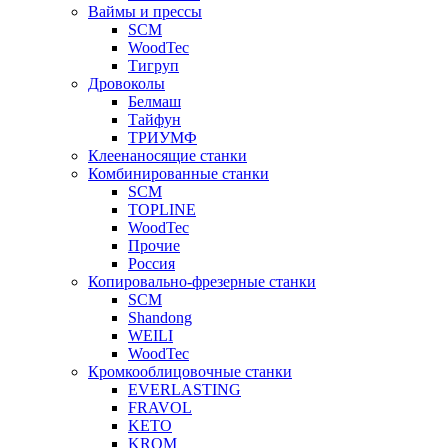
Ваймы и прессы
SCM
WoodTec
Тигруп
Дровоколы
Белмаш
Тайфун
ТРИУМФ
Клеенаносящие станки
Комбинированные станки
SCM
TOPLINE
WoodTec
Прочие
Россия
Копировально-фрезерные станки
SCM
Shandong
WEILI
WoodTec
Кромкооблицовочные станки
EVERLASTING
FRAVOL
KETO
KROM