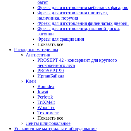
багет
Фрезы для изготовления мебельных фасадов.
Фрезы для изготовления плинтуса,
наличника, поручня
Фрезы для изготовления филенчатых дверей.
Фрезы для изготовления, половой доски,
вагонки
Фрезы для сращивания
Показать все
Расходные материалы
Антисептик
PROSEPT 42 - консервант для круглого
неокоренного леса
PROSEPT 99
ИрпакБайкал
Клей
Boundex
Jowat
Perfotak
TriXMelt
WoodTec
Техномелт
Показать все
Ленты шлифовальные
Упаковочные материалы и оборудование