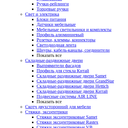
Ручки-рейлинги
Торцевые ручки
Свет и электрика
Блоки питания
Датчики мебельные
Мебельные светильники и комплекты
Профиль алюминиевый
Розетки, клеммы, коннекторы
Светодиодная лента
Шнуры, кабель-каналы, соединители
Показать все
Складные-раздвижные двери
Выпрямители фасадов
Профиль для стекла Китай
Складные раздвижные двери Samet
Складные-раздвижные двери GrandStar
Складные-раздвижные двери Hettich
Складные-раздвижные двери Китай
Подвесные системы AIR LINE
Показать все
Скотч двухсторонний для мебели
Стяжки, эксцентрики
Cтяжки эксцентриковые Samet
Стяжки эксцентриковые Rastex
Стяжки эксцентриковые VB