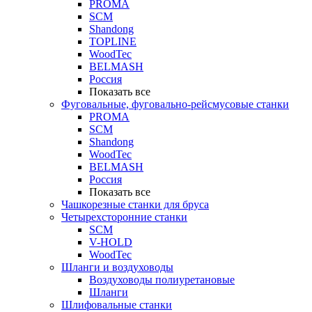
PROMA
SCM
Shandong
TOPLINE
WoodTec
BELMASH
Россия
Показать все
Фуговальные, фуговально-рейсмусовые станки
PROMA
SCM
Shandong
WoodTec
BELMASH
Россия
Показать все
Чашкорезные станки для бруса
Четырехсторонние станки
SCM
V-HOLD
WoodTec
Шланги и воздуховоды
Воздуховоды полиуретановые
Шланги
Шлифовальные станки