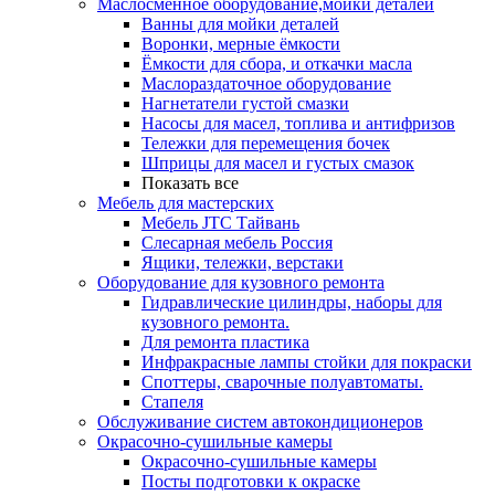
Маслосменное оборудование,мойки деталей
Ванны для мойки деталей
Воронки, мерные ёмкости
Ёмкости для сбора, и откачки масла
Маслораздаточное оборудование
Нагнетатели густой смазки
Насосы для масел, топлива и антифризов
Тележки для перемещения бочек
Шприцы для масел и густых смазок
Показать все
Мебель для мастерских
Мебель JTC Тайвань
Слесарная мебель Россия
Ящики, тележки, верстаки
Оборудование для кузовного ремонта
Гидравлические цилиндры, наборы для
кузовного ремонта.
Для ремонта пластика
Инфракрасные лампы стойки для покраски
Споттеры, сварочные полуавтоматы.
Стапеля
Обслуживание систем автокондиционеров
Окрасочно-сушильные камеры
Окрасочно-сушильные камеры
Посты подготовки к окраске