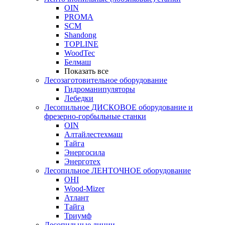
OIN
PROMA
SCM
Shandong
TOPLINE
WoodTec
Белмаш
Показать все
Лесозаготовительное оборудование
Гидроманипуляторы
Лебедки
Лесопильное ДИСКОВОЕ оборудование и
фрезерно-горбыльные станки
OIN
Алтайлестехмаш
Тайга
Энергосила
Энерготех
Лесопильное ЛЕНТОЧНОЕ оборудование
OHI
Wood-Mizer
Атлант
Тайга
Триумф
Лесопильные линии