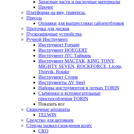
Запасные части и расходные материалы
Прочее
Платформа на яму, траверсы.
Прессы
Оправки для выпрессовки сайлентблоков
Проточка для дисков
Пускозарядные устройства
Ручной Инструмент
Инструмент Forsage
Инструмент HOEGERT
Инструмент JTC Тайвань
Инструмент МАСТАК, KING TONY,
MIGHTY SEVEN, ROCKFORCE, Licota,
Thorvik, Rotake
Инструмент Сторм
Инструменты AV Steel
Наборы инструментов в лотках TORIN
Съёмники и вспомогательные
приспособления TORIN
Показать все
Сварочные аппараты
TELWIN
Средство для автомоек
Стенды развал-схождения колёс
СКО