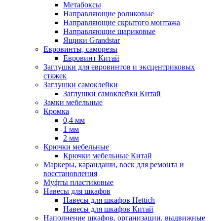
Метабоксы
Направляющие роликовые
Направляющие скрытого монтажа
Направляющие шариковые
Ящики Grandstar
Евровинты, саморезы
Евровинт Китай
Заглушки для евровинтов и эксцентриковых
стяжек
Заглушки самоклейки
Заглушки самоклейки Китай
Замки мебельные
Кромка
0,4 мм
1 мм
2 мм
Крючки мебельные
Крючки мебельные Китай
Маркеры, карандаши, воск для ремонта и
восстановления
Муфты пластиковые
Навесы для шкафов
Навесы для шкафов Hettich
Навесы для шкафов Китай
Наполнение шкафов, организации, выдвижные