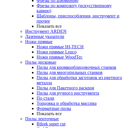
Фрезы по алюминию
Фрезы по композиту (искусственному
камню)
Шаблоны, приспособления, инструмент и
прочее
Показать все
Инструмент ARDEN
Лазерные указатели
Ножи прямые
Ножи прямые HI-TECH
Ножи прямые Leuco
Ножи прямые WoodTec
Пилы дисковые
Пилы для кромкооблицовочных станков
Пилы для многопильных станков
Пилы для обработки заготовок из цветного
металла
Пилы для Пакетного раскроя
Пилы для ручного инструмента
По стали
Торцовка и обработка массива
Форматные пилы
Показать все
Пилы ленточные
Bilork super cut