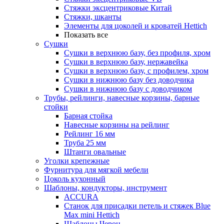
Стяжки эксцентриковые Китай
Стяжки, шканты
Элементы для цоколей и кроватей Hettich
Показать все
Сушки
Сушки в верхнюю базу, без профиля, хром
Сушки в верхнюю базу, нержавейка
Сушки в верхнюю базу, с профилем, хром
Сушки в нижнюю базу без доводчика
Сушки в нижнюю базу с доводчиком
Трубы, рейлинги, навесные корзины, барные
стойки
Барная стойка
Навесные корзины на рейлинг
Рейлинг 16 мм
Труба 25 мм
Штанги овальные
Уголки крепежные
Фурнитура для мягкой мебели
Цоколь кухонный
Шаблоны, кондукторы, инструмент
ACCURA
Станок для присадки петель и стяжек Blue
Max mini Hettich
Шаблоны Черон