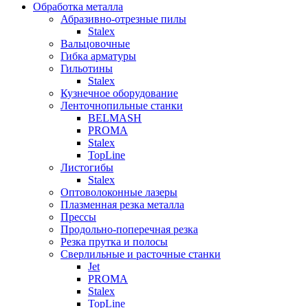
Обработка металла
Абразивно-отрезные пилы
Stalex
Вальцовочные
Гибка арматуры
Гильотины
Stalex
Кузнечное оборудование
Ленточнопильные станки
BELMASH
PROMA
Stalex
TopLine
Листогибы
Stalex
Оптоволоконные лазеры
Плазменная резка металла
Прессы
Продольно-поперечная резка
Резка прутка и полосы
Сверлильные и расточные станки
Jet
PROMA
Stalex
TopLine