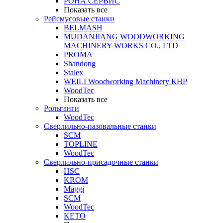
РОНА СЕРВИС
Показать все
Рейсмусовые станки
BELMASH
MUDANJIANG WOODWORKING
MACHINERY WORKS CO., LTD
PROMA
Shandong
Stalex
WEILI Woodworking Machinery КНР
WoodTec
Показать все
Рольганги
WoodTec
Сверлильно-пазовальные станки
SCM
TOPLINE
WoodTec
Сверлильно-присадочные станки
HSC
KROM
Maggi
SCM
WoodTec
KETO