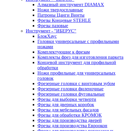
Алмазный инструмент DIAMAX
Ножи твердосплавные
Патроны Цанги Винты
Фрезы Концевые STEHLE
Фрезы пазовые
Инструмент - "ИБЕРУС"
БлокХаус
Головки универсальные с профильными
ножами
Комплектующие к фрезам
Комплекты фрез для изготовления паркета
Концевой инструмент для профильной
обработки
Ножи профильные для универсальных
головок
Фрезерные головки с винтовым зубом
Фрезерные головки филеночные
Фрезерные головки фуговальные
Фрезы для выборки четверти
Фрезы для дверных коробок
Фрезы для мебельных фасадов
Фрезы для обработки КРОМОК
Фрезы для производства дверей
Фрезы для производства Евроокон
Фрезы для производства погонажных