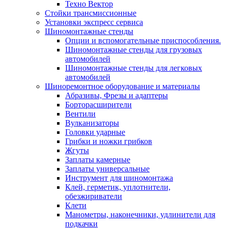
Техно Вектор
Стойки трансмиссионные
Установки экспресс сервиса
Шиномонтажные стенды
Опции и вспомогательные приспособления.
Шиномонтажные стенды для грузовых
автомобилей
Шиномонтажные стенды для легковых
автомобилей
Шиноремонтное оборудование и материалы
Абразивы, Фрезы и адаптеры
Борторасширители
Вентили
Вулканизаторы
Головки ударные
Грибки и ножки грибков
Жгуты
Заплаты камерные
Заплаты универсальные
Инструмент для шиномонтажа
Клей, герметик, уплотнители,
обезжириватели
Клети
Манометры, наконечники, удлинители для
подкачки