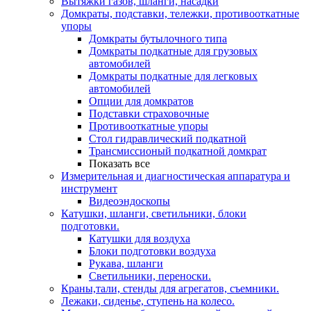
Вытяжки газов, шланги, насадки
Домкраты, подставки, тележки, противооткатные
упоры
Домкраты бутылочного типа
Домкраты подкатные для грузовых
автомобилей
Домкраты подкатные для легковых
автомобилей
Опции для домкратов
Подставки страховочные
Противооткатные упоры
Стол гидравлический подкатной
Трансмиссионый подкатной домкрат
Показать все
Измерительная и диагностическая аппаратура и
инструмент
Видеоэндоскопы
Катушки, шланги, светильники, блоки
подготовки.
Катушки для воздуха
Блоки подготовки воздуха
Рукава, шланги
Светильники, переноски.
Краны,тали, стенды для агрегатов, съемники.
Лежаки, сиденье, ступень на колесо.