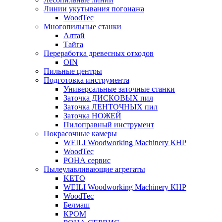
Линии укутывания погонажа
WoodTec
Многопильные станки
Алтай
Тайга
Переработка древесных отходов
OIN
Пильные центры
Подготовка инструмента
Универсальные заточные станки
Заточка ДИСКОВЫХ пил
Заточка ЛЕНТОЧНЫХ пил
Заточка НОЖЕЙ
Пилоправный инструмент
Покрасочные камеры
WEILI Woodworking Machinery КНР
WoodTec
РОНА сервис
Пылеулавливающие агрегаты
KETO
WEILI Woodworking Machinery КНР
WoodTec
Белмаш
КРОМ