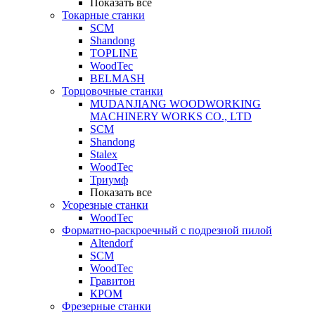
Показать все
Токарные станки
SCM
Shandong
TOPLINE
WoodTec
BELMASH
Торцовочные станки
MUDANJIANG WOODWORKING
MACHINERY WORKS CO., LTD
SCM
Shandong
Stalex
WoodTec
Триумф
Показать все
Усорезные станки
WoodTec
Форматно-раскроечный с подрезной пилой
Altendorf
SCM
WoodTec
Гравитон
КРОМ
Фрезерные станки