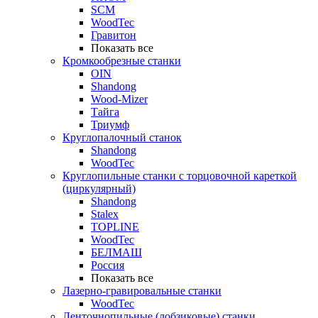
SCM
WoodTec
Гравитон
Показать все
Кромкообрезные станки
OIN
Shandong
Wood-Mizer
Тайга
Триумф
Круглопалочный станок
Shandong
WoodTec
Круглопильные станки с торцовочной кареткой
(циркулярный)
Shandong
Stalex
TOPLINE
WoodTec
БЕЛМАШ
Россия
Показать все
Лазерно-гравировальные станки
WoodTec
Ленточнопильные (лобзиковые) станки