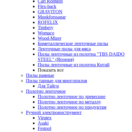
Carl Rontgen
Flex-back
GRAVITON
Munkforssagar
ROFELIX
Timbery
Womaco
Wood-Mizer
Биметаллические ленточные пилы
Ленточные пилы для мяса
Пилы ленточные из полотна "TBS DAIDO
STEEL" (Япония)
Пилы ленточные из полотна Китай
Показать все
Пилы рамные
Пилы тарные для многопилов
Для Тайги
Полотно ленточное
Полотно ленточное по древесине
Полотно ленточное по металлу
Полотно ленточное по продуктам
Ручной электроинструмент
Virutex
Asaki
Festool