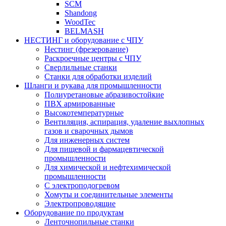
SCM
Shandong
WoodTec
BELMASH
НЕСТИНГ и оборудование с ЧПУ
Нестинг (фрезерование)
Раскроечные центры с ЧПУ
Сверлильные станки
Станки для обработки изделий
Шланги и рукава для промышленности
Полиуретановые абразивостойкие
ПВХ армированные
Высокотемпературные
Вентиляция, аспирация, удаление выхлопных
газов и сварочных дымов
Для инженерных систем
Для пищевой и фармацевтической
промышленности
Для химической и нефтехимической
промышленности
С электроподогревом
Хомуты и соединительные элементы
Электропроводящие
Оборудование по продуктам
Ленточнопильные станки