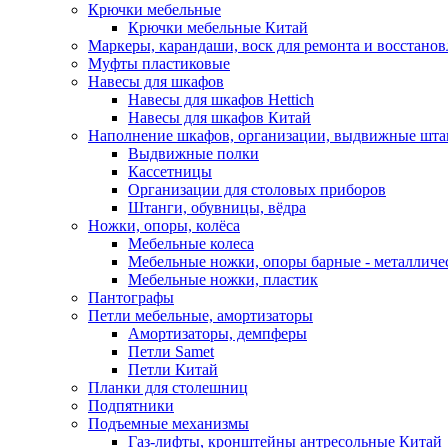
Крючки мебельные
Крючки мебельные Китай
Маркеры, карандаши, воск для ремонта и восстано
Муфты пластиковые
Навесы для шкафов
Навесы для шкафов Hettich
Навесы для шкафов Китай
Наполнение шкафов, организации, выдвижные шта
Выдвижные полки
Кассетницы
Организации для столовых приборов
Штанги, обувницы, вёдра
Ножки, опоры, колёса
Мебельные колеса
Мебельные ножки, опоры барные - металлич
Мебельные ножки, пластик
Пантографы
Петли мебельные, амортизаторы
Амортизаторы, демпферы
Петли Samet
Петли Китай
Планки для столешниц
Подпятники
Подъемные механизмы
Газ-лифты, кронштейны антресольные Китай