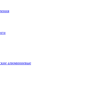
вления
нги
еские алюминиевые