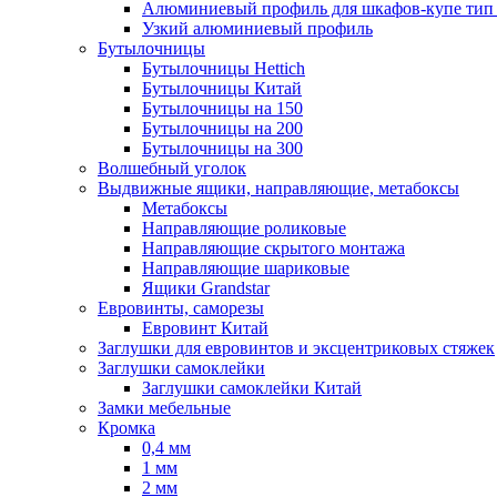
Алюминиевый профиль для шкафов-купе ти
Узкий алюминиевый профиль
Бутылочницы
Бутылочницы Hettich
Бутылочницы Китай
Бутылочницы на 150
Бутылочницы на 200
Бутылочницы на 300
Волшебный уголок
Выдвижные ящики, направляющие, метабоксы
Метабоксы
Направляющие роликовые
Направляющие скрытого монтажа
Направляющие шариковые
Ящики Grandstar
Евровинты, саморезы
Евровинт Китай
Заглушки для евровинтов и эксцентриковых стяжек
Заглушки самоклейки
Заглушки самоклейки Китай
Замки мебельные
Кромка
0,4 мм
1 мм
2 мм