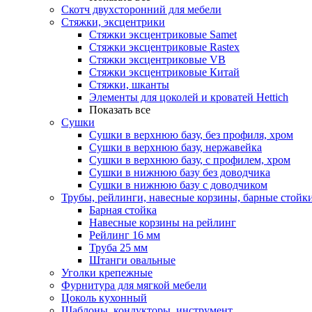
Скотч двухсторонний для мебели
Стяжки, эксцентрики
Cтяжки эксцентриковые Samet
Стяжки эксцентриковые Rastex
Стяжки эксцентриковые VB
Стяжки эксцентриковые Китай
Стяжки, шканты
Элементы для цоколей и кроватей Hettich
Показать все
Сушки
Сушки в верхнюю базу, без профиля, хром
Сушки в верхнюю базу, нержавейка
Сушки в верхнюю базу, с профилем, хром
Сушки в нижнюю базу без доводчика
Сушки в нижнюю базу с доводчиком
Трубы, рейлинги, навесные корзины, барные стойк
Барная стойка
Навесные корзины на рейлинг
Рейлинг 16 мм
Труба 25 мм
Штанги овальные
Уголки крепежные
Фурнитура для мягкой мебели
Цоколь кухонный
Шаблоны, кондукторы, инструмент