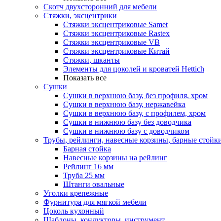
Скотч двухсторонний для мебели
Стяжки, эксцентрики
Cтяжки эксцентриковые Samet
Стяжки эксцентриковые Rastex
Стяжки эксцентриковые VB
Стяжки эксцентриковые Китай
Стяжки, шканты
Элементы для цоколей и кроватей Hettich
Показать все
Сушки
Сушки в верхнюю базу, без профиля, хром
Сушки в верхнюю базу, нержавейка
Сушки в верхнюю базу, с профилем, хром
Сушки в нижнюю базу без доводчика
Сушки в нижнюю базу с доводчиком
Трубы, рейлинги, навесные корзины, барные стойк
Барная стойка
Навесные корзины на рейлинг
Рейлинг 16 мм
Труба 25 мм
Штанги овальные
Уголки крепежные
Фурнитура для мягкой мебели
Цоколь кухонный
Шаблоны, кондукторы, инструмент