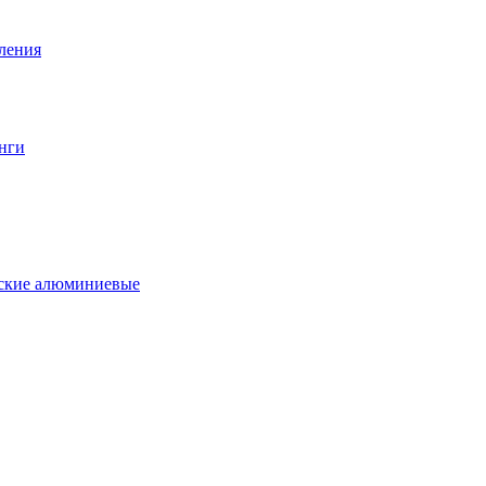
вления
нги
еские алюминиевые