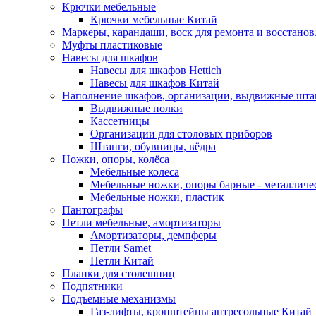
Крючки мебельные
Крючки мебельные Китай
Маркеры, карандаши, воск для ремонта и восстано
Муфты пластиковые
Навесы для шкафов
Навесы для шкафов Hettich
Навесы для шкафов Китай
Наполнение шкафов, организации, выдвижные шта
Выдвижные полки
Кассетницы
Организации для столовых приборов
Штанги, обувницы, вёдра
Ножки, опоры, колёса
Мебельные колеса
Мебельные ножки, опоры барные - металлич
Мебельные ножки, пластик
Пантографы
Петли мебельные, амортизаторы
Амортизаторы, демпферы
Петли Samet
Петли Китай
Планки для столешниц
Подпятники
Подъемные механизмы
Газ-лифты, кронштейны антресольные Китай