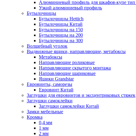
Алюминиевый профиль для шкафов-купе ти
Узкий алюминиевый профиль
Бутылочницы
Бутылочницы Hettich
Бутылочницы Китай
Бутылочницы на 150
Бутылочницы на 200
Бутылочницы на 300
Волшебный уголок
Выдвижные ящики, направляющие, метабоксы
Метабоксы
Направляющие роликовые
Направляющие скрытого монтажа
Направляющие шариковые
Ящики Grandstar
Евровинты, саморезы
Евровинт Китай
Заглушки для евровинтов и эксцентриковых стяжек
Заглушки самоклейки
Заглушки самоклейки Китай
Замки мебельные
Кромка
0,4 мм
1 мм
2 мм