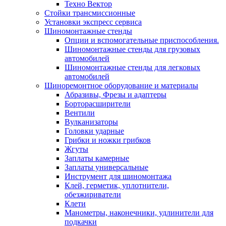
Техно Вектор
Стойки трансмиссионные
Установки экспресс сервиса
Шиномонтажные стенды
Опции и вспомогательные приспособления.
Шиномонтажные стенды для грузовых
автомобилей
Шиномонтажные стенды для легковых
автомобилей
Шиноремонтное оборудование и материалы
Абразивы, Фрезы и адаптеры
Борторасширители
Вентили
Вулканизаторы
Головки ударные
Грибки и ножки грибков
Жгуты
Заплаты камерные
Заплаты универсальные
Инструмент для шиномонтажа
Клей, герметик, уплотнители,
обезжириватели
Клети
Манометры, наконечники, удлинители для
подкачки