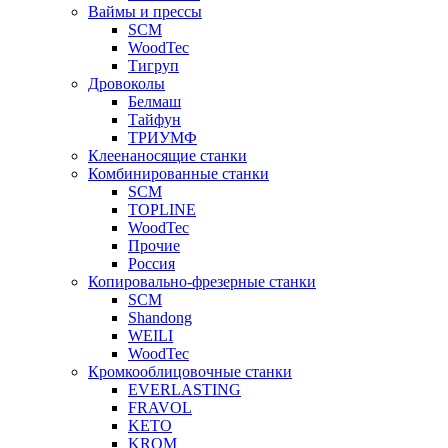
Ваймы и прессы
SCM
WoodTec
Тигруп
Дровоколы
Белмаш
Тайфун
ТРИУМФ
Клеенаносящие станки
Комбинированные станки
SCM
TOPLINE
WoodTec
Прочие
Россия
Копировально-фрезерные станки
SCM
Shandong
WEILI
WoodTec
Кромкооблицовочные станки
EVERLASTING
FRAVOL
KETO
KROM