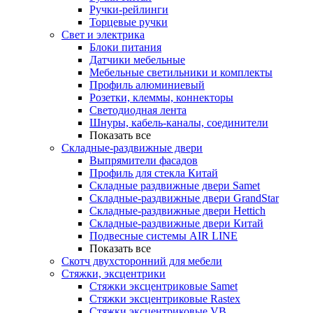
Ручки-рейлинги
Торцевые ручки
Свет и электрика
Блоки питания
Датчики мебельные
Мебельные светильники и комплекты
Профиль алюминиевый
Розетки, клеммы, коннекторы
Светодиодная лента
Шнуры, кабель-каналы, соединители
Показать все
Складные-раздвижные двери
Выпрямители фасадов
Профиль для стекла Китай
Складные раздвижные двери Samet
Складные-раздвижные двери GrandStar
Складные-раздвижные двери Hettich
Складные-раздвижные двери Китай
Подвесные системы AIR LINE
Показать все
Скотч двухсторонний для мебели
Стяжки, эксцентрики
Cтяжки эксцентриковые Samet
Стяжки эксцентриковые Rastex
Стяжки эксцентриковые VB