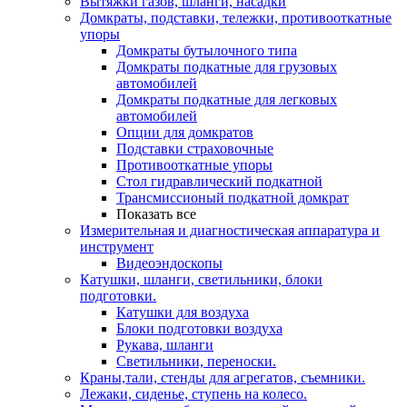
Вытяжки газов, шланги, насадки
Домкраты, подставки, тележки, противооткатные
упоры
Домкраты бутылочного типа
Домкраты подкатные для грузовых
автомобилей
Домкраты подкатные для легковых
автомобилей
Опции для домкратов
Подставки страховочные
Противооткатные упоры
Стол гидравлический подкатной
Трансмиссионый подкатной домкрат
Показать все
Измерительная и диагностическая аппаратура и
инструмент
Видеоэндоскопы
Катушки, шланги, светильники, блоки
подготовки.
Катушки для воздуха
Блоки подготовки воздуха
Рукава, шланги
Светильники, переноски.
Краны,тали, стенды для агрегатов, съемники.
Лежаки, сиденье, ступень на колесо.