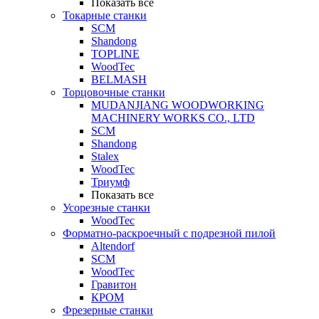
Показать все
Токарные станки
SCM
Shandong
TOPLINE
WoodTec
BELMASH
Торцовочные станки
MUDANJIANG WOODWORKING
MACHINERY WORKS CO., LTD
SCM
Shandong
Stalex
WoodTec
Триумф
Показать все
Усорезные станки
WoodTec
Форматно-раскроечный с подрезной пилой
Altendorf
SCM
WoodTec
Гравитон
КРОМ
Фрезерные станки