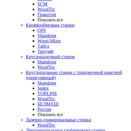
SCM
WoodTec
Гравитон
Показать все
Кромкообрезные станки
OIN
Shandong
Wood-Mizer
Тайга
Триумф
Круглопалочный станок
Shandong
WoodTec
Круглопильные станки с торцовочной кареткой
(циркулярный)
Shandong
Stalex
TOPLINE
WoodTec
БЕЛМАШ
Россия
Показать все
Лазерно-гравировальные станки
WoodTec
Ленточнопильные (лобзиковые) станки