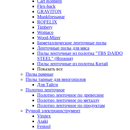
Carl Rontgen
Flex-back
GRAVITON
Munkforssagar
ROFELIX
Timbery
Womaco
Wood-Mizer
Биметаллические ленточные пилы
Ленточные пилы для мяса
Пилы ленточные из полотна "TBS DAIDO
STEEL" (Япония)
Пилы ленточные из полотна Китай
Показать все
Пилы рамные
Пилы тарные для многопилов
Для Тайги
Полотно ленточное
Полотно ленточное по древесине
Полотно ленточное по металлу
Полотно ленточное по продуктам
Ручной электроинструмент
Virutex
Asaki
Festool