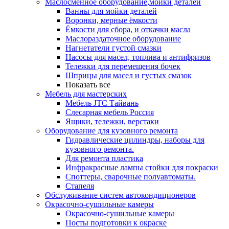
Маслосменное оборудование,мойки деталей
Ванны для мойки деталей
Воронки, мерные ёмкости
Ёмкости для сбора, и откачки масла
Маслораздаточное оборудование
Нагнетатели густой смазки
Насосы для масел, топлива и антифризов
Тележки для перемещения бочек
Шприцы для масел и густых смазок
Показать все
Мебель для мастерских
Мебель JTC Тайвань
Слесарная мебель Россия
Ящики, тележки, верстаки
Оборудование для кузовного ремонта
Гидравлические цилиндры, наборы для
кузовного ремонта.
Для ремонта пластика
Инфракрасные лампы стойки для покраски
Споттеры, сварочные полуавтоматы.
Стапеля
Обслуживание систем автокондиционеров
Окрасочно-сушильные камеры
Окрасочно-сушильные камеры
Посты подготовки к окраске