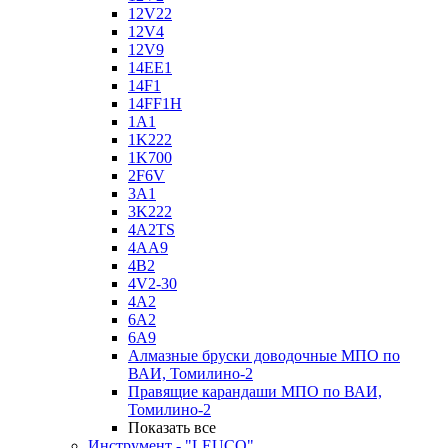
12V22
12V4
12V9
14EE1
14F1
14FF1H
1A1
1K222
1K700
2F6V
3A1
3K222
4A2TS
4AA9
4B2
4V2-30
4А2
6A2
6A9
Алмазные бруски доводочные МПО по
ВАИ, Томилино-2
Правящие карандаши МПО по ВАИ,
Томилино-2
Показать все
Инструмент - "LEUCO"