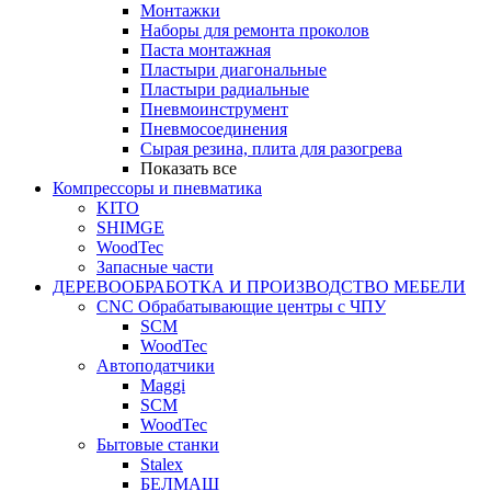
Монтажки
Наборы для ремонта проколов
Паста монтажная
Пластыри диагональные
Пластыри радиальные
Пневмоинструмент
Пневмосоединения
Сырая резина, плита для разогрева
Показать все
Компрессоры и пневматика
KITO
SHIMGE
WoodTec
Запасные части
ДЕРЕВООБРАБОТКА И ПРОИЗВОДСТВО МЕБЕЛИ
CNC Обрабатывающие центры с ЧПУ
SCM
WoodTec
Автоподатчики
Maggi
SCM
WoodTec
Бытовые станки
Stalex
БЕЛМАШ