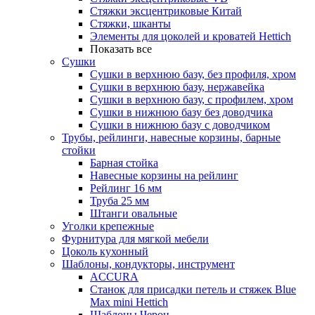
Стяжки эксцентриковые Китай
Стяжки, шканты
Элементы для цоколей и кроватей Hettich
Показать все
Сушки
Сушки в верхнюю базу, без профиля, хром
Сушки в верхнюю базу, нержавейка
Сушки в верхнюю базу, с профилем, хром
Сушки в нижнюю базу без доводчика
Сушки в нижнюю базу с доводчиком
Трубы, рейлинги, навесные корзины, барные
стойки
Барная стойка
Навесные корзины на рейлинг
Рейлинг 16 мм
Труба 25 мм
Штанги овальные
Уголки крепежные
Фурнитура для мягкой мебели
Цоколь кухонный
Шаблоны, кондукторы, инструмент
ACCURA
Станок для присадки петель и стяжек Blue
Max mini Hettich
Шаблоны Черон