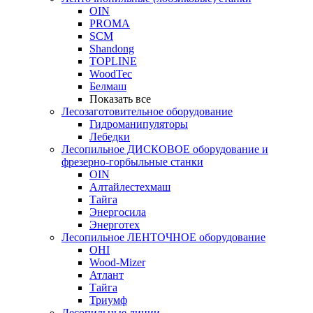
OIN
PROMA
SCM
Shandong
TOPLINE
WoodTec
Белмаш
Показать все
Лесозаготовительное оборудование
Гидроманипуляторы
Лебедки
Лесопильное ДИСКОВОЕ оборудование и
фрезерно-горбыльные станки
OIN
Алтайлестехмаш
Тайга
Энергосила
Энерготех
Лесопильное ЛЕНТОЧНОЕ оборудование
OHI
Wood-Mizer
Атлант
Тайга
Триумф
Лесопильные линии