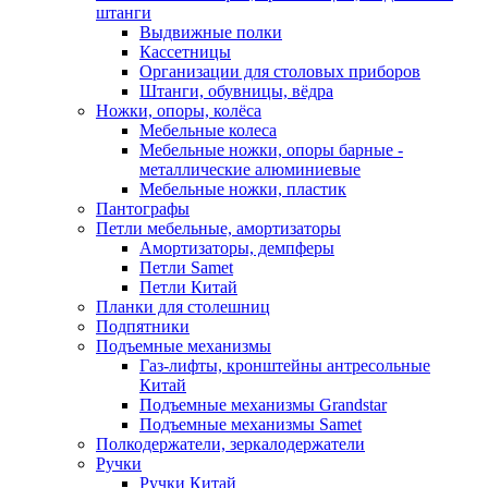
штанги
Выдвижные полки
Кассетницы
Организации для столовых приборов
Штанги, обувницы, вёдра
Ножки, опоры, колёса
Мебельные колеса
Мебельные ножки, опоры барные -
металлические алюминиевые
Мебельные ножки, пластик
Пантографы
Петли мебельные, амортизаторы
Амортизаторы, демпферы
Петли Samet
Петли Китай
Планки для столешниц
Подпятники
Подъемные механизмы
Газ-лифты, кронштейны антресольные
Китай
Подъемные механизмы Grandstar
Подъемные механизмы Samet
Полкодержатели, зеркалодержатели
Ручки
Ручки Китай