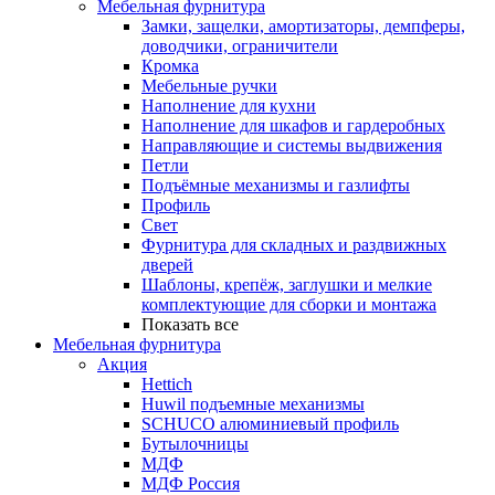
Мебельная фурнитура
Замки, защелки, амортизаторы, демпферы,
доводчики, ограничители
Кромка
Мебельные ручки
Наполнение для кухни
Наполнение для шкафов и гардеробных
Направляющие и системы выдвижения
Петли
Подъёмные механизмы и газлифты
Профиль
Свет
Фурнитура для складных и раздвижных
дверей
Шаблоны, крепёж, заглушки и мелкие
комплектующие для сборки и монтажа
Показать все
Мебельная фурнитура
Акция
Hettich
Huwil подъемные механизмы
SCHUCO алюминиевый профиль
Бутылочницы
МДФ
МДФ Россия