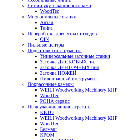
Линии укутывания погонажа
WoodTec
Многопильные станки
Алтай
Тайга
Переработка древесных отходов
OIN
Пильные центры
Подготовка инструмента
Универсальные заточные станки
Заточка ДИСКОВЫХ пил
Заточка ЛЕНТОЧНЫХ пил
Заточка НОЖЕЙ
Пилоправный инструмент
Покрасочные камеры
WEILI Woodworking Machinery КНР
WoodTec
РОНА сервис
Пылеулавливающие агрегаты
KETO
WEILI Woodworking Machinery КНР
WoodTec
Белмаш
КРОМ