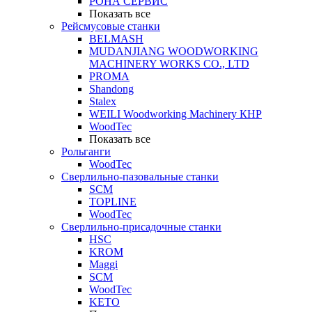
РОНА СЕРВИС
Показать все
Рейсмусовые станки
BELMASH
MUDANJIANG WOODWORKING
MACHINERY WORKS CO., LTD
PROMA
Shandong
Stalex
WEILI Woodworking Machinery КНР
WoodTec
Показать все
Рольганги
WoodTec
Сверлильно-пазовальные станки
SCM
TOPLINE
WoodTec
Сверлильно-присадочные станки
HSC
KROM
Maggi
SCM
WoodTec
KETO