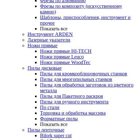
Фрезы по алюминию
Фрезы по композиту (искусственному
камню)
Шаблоны, приспособления, инструмент и
прочее
Показать все
Инструмент ARDEN
Лазерные указатели
Ножи прямые
Ножи прямые HI-TECH
Ножи прямые Leuco
Ножи прямые WoodTec
Пилы дисковые
Пилы для кромкооблицовочных станков
Пилы для многопильных станков
Пилы для обработки заготовок из цветного
металла
Пилы для Пакетного раскроя
Пилы для ручного инструмента
По стали
Торцовка и обработка массива
Форматные пилы
Показать все
Пилы ленточные
Bilork super cut