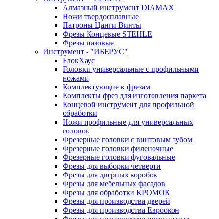
Алмазный инструмент DIAMAX
Ножи твердосплавные
Патроны Цанги Винты
Фрезы Концевые STEHLE
Фрезы пазовые
Инструмент - "ИБЕРУС"
БлокХаус
Головки универсальные с профильными
ножами
Комплектующие к фрезам
Комплекты фрез для изготовления паркета
Концевой инструмент для профильной
обработки
Ножи профильные для универсальных
головок
Фрезерные головки с винтовым зубом
Фрезерные головки филеночные
Фрезерные головки фуговальные
Фрезы для выборки четверти
Фрезы для дверных коробок
Фрезы для мебельных фасадов
Фрезы для обработки КРОМОК
Фрезы для производства дверей
Фрезы для производства Евроокон
Фрезы для производства погонажных