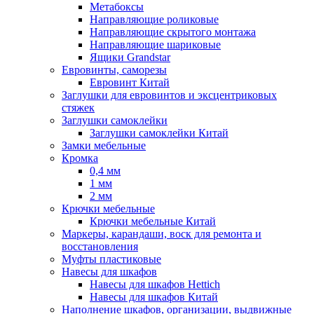
Метабоксы
Направляющие роликовые
Направляющие скрытого монтажа
Направляющие шариковые
Ящики Grandstar
Евровинты, саморезы
Евровинт Китай
Заглушки для евровинтов и эксцентриковых
стяжек
Заглушки самоклейки
Заглушки самоклейки Китай
Замки мебельные
Кромка
0,4 мм
1 мм
2 мм
Крючки мебельные
Крючки мебельные Китай
Маркеры, карандаши, воск для ремонта и
восстановления
Муфты пластиковые
Навесы для шкафов
Навесы для шкафов Hettich
Навесы для шкафов Китай
Наполнение шкафов, организации, выдвижные