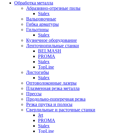
Обработка металла
Абразивно-отрезные пилы
Stalex
Вальцовочные
Гибка арматуры
Гильотины
Stalex
Кузнечное оборудование
Ленточнопильные станки
BELMASH
PROMA
Stalex
TopLine
Листогибы
Stalex
Оптоволоконные лазеры
Плазменная резка металла
Прессы
Продольно-поперечная резка
Резка прутка и полосы
Сверлильные и расточные станки
Jet
PROMA
Stalex
TopLine