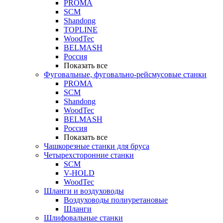
PROMA
SCM
Shandong
TOPLINE
WoodTec
BELMASH
Россия
Показать все
Фуговальные, фуговально-рейсмусовые станки
PROMA
SCM
Shandong
WoodTec
BELMASH
Россия
Показать все
Чашкорезные станки для бруса
Четырехсторонние станки
SCM
V-HOLD
WoodTec
Шланги и воздуховоды
Воздуховоды полиуретановые
Шланги
Шлифовальные станки