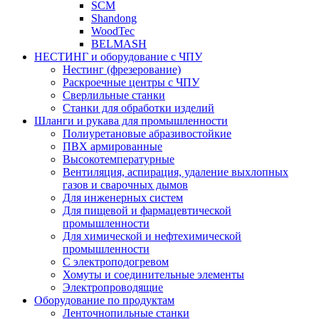
SCM
Shandong
WoodTec
BELMASH
НЕСТИНГ и оборудование с ЧПУ
Нестинг (фрезерование)
Раскроечные центры с ЧПУ
Сверлильные станки
Станки для обработки изделий
Шланги и рукава для промышленности
Полиуретановые абразивостойкие
ПВХ армированные
Высокотемпературные
Вентиляция, аспирация, удаление выхлопных
газов и сварочных дымов
Для инженерных систем
Для пищевой и фармацевтической
промышленности
Для химической и нефтехимической
промышленности
С электроподогревом
Хомуты и соединительные элементы
Электропроводящие
Оборудование по продуктам
Ленточнопильные станки