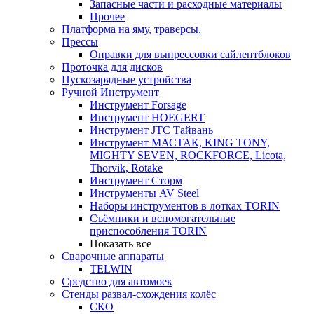
Запасные части и расходные материалы
Прочее
Платформа на яму, траверсы.
Прессы
Оправки для выпрессовки сайлентблоков
Проточка для дисков
Пускозарядные устройства
Ручной Инструмент
Инструмент Forsage
Инструмент HOEGERT
Инструмент JTC Тайвань
Инструмент МАСТАК, KING TONY,
MIGHTY SEVEN, ROCKFORCE, Licota,
Thorvik, Rotake
Инструмент Сторм
Инструменты AV Steel
Наборы инструментов в лотках TORIN
Съёмники и вспомогательные
приспособления TORIN
Показать все
Сварочные аппараты
TELWIN
Средство для автомоек
Стенды развал-схождения колёс
СКО