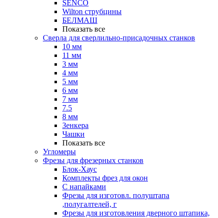
SENCO
Wilton струбцины
БЕЛМАШ
Показать все
Сверла для сверлильно-присадочных станков
10 мм
11 мм
3 мм
4 мм
5 мм
6 мм
7 мм
7.5
8 мм
Зенкера
Чашки
Показать все
Угломеры
Фрезы для фрезерных станков
Блок-Хаус
Комплекты фрез для окон
С напайками
Фрезы для изготовл. полуштапа
,полугалтелей, г
Фрезы для изготовления дверного штапика,