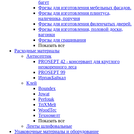
багет
Фрезы для изготовления мебельных фасадов.
Фрезы для изготовления плинтуса,
наличника, поручня
Фрезы для изготовления филенчатых дверей.
Фрезы для изготовления, половой доски,
вагонки
Фрезы для сращивания
Показать все
Расходные материалы
Антисептик
PROSEPT 42 - консервант для круглого
неокоренного леса
PROSEPT 99
ИрпакБайкал
Клей
Boundex
Jowat
Perfotak
TriXMelt
WoodTec
Техномелт
Показать все
Ленты шлифовальные
Упаковочные материалы и оборудование