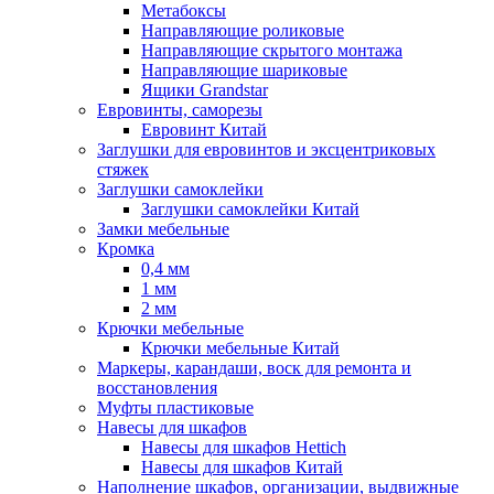
Метабоксы
Направляющие роликовые
Направляющие скрытого монтажа
Направляющие шариковые
Ящики Grandstar
Евровинты, саморезы
Евровинт Китай
Заглушки для евровинтов и эксцентриковых
стяжек
Заглушки самоклейки
Заглушки самоклейки Китай
Замки мебельные
Кромка
0,4 мм
1 мм
2 мм
Крючки мебельные
Крючки мебельные Китай
Маркеры, карандаши, воск для ремонта и
восстановления
Муфты пластиковые
Навесы для шкафов
Навесы для шкафов Hettich
Навесы для шкафов Китай
Наполнение шкафов, организации, выдвижные