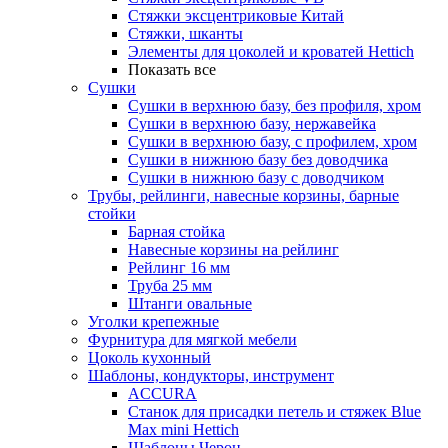
Стяжки эксцентриковые Китай
Стяжки, шканты
Элементы для цоколей и кроватей Hettich
Показать все
Сушки
Сушки в верхнюю базу, без профиля, хром
Сушки в верхнюю базу, нержавейка
Сушки в верхнюю базу, с профилем, хром
Сушки в нижнюю базу без доводчика
Сушки в нижнюю базу с доводчиком
Трубы, рейлинги, навесные корзины, барные
стойки
Барная стойка
Навесные корзины на рейлинг
Рейлинг 16 мм
Труба 25 мм
Штанги овальные
Уголки крепежные
Фурнитура для мягкой мебели
Цоколь кухонный
Шаблоны, кондукторы, инструмент
ACCURA
Станок для присадки петель и стяжек Blue
Max mini Hettich
Шаблоны Черон