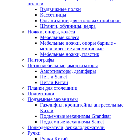
штанги
Выдвижные полки
Кассетницы
Организации для столовых приборов
Штанги, обувницы, вёдра
Ножки, опоры, колёса
Мебельные колеса
Мебельные ножки, опоры барные -
металлические алюминиевые
Мебельные ножки, пластик
Пантографы
Петли мебельные, амортизаторы
Амортизаторы, демпферы
Петли Samet
Петли Китай
Планки для столешниц
Подпятники
Подъемные механизмы
Газ-лифты, кронштейны антресольные
Китай
Подъемные механизмы Grandstar
Подъемные механизмы Samet
Полкодержатели, зеркалодержатели
Ручки
Ручки Китай