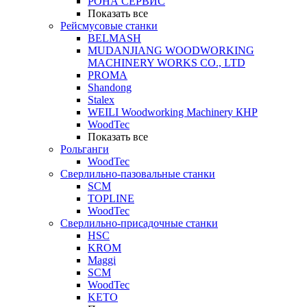
РОНА СЕРВИС
Показать все
Рейсмусовые станки
BELMASH
MUDANJIANG WOODWORKING
MACHINERY WORKS CO., LTD
PROMA
Shandong
Stalex
WEILI Woodworking Machinery КНР
WoodTec
Показать все
Рольганги
WoodTec
Сверлильно-пазовальные станки
SCM
TOPLINE
WoodTec
Сверлильно-присадочные станки
HSC
KROM
Maggi
SCM
WoodTec
KETO