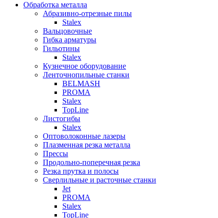
Обработка металла
Абразивно-отрезные пилы
Stalex
Вальцовочные
Гибка арматуры
Гильотины
Stalex
Кузнечное оборудование
Ленточнопильные станки
BELMASH
PROMA
Stalex
TopLine
Листогибы
Stalex
Оптоволоконные лазеры
Плазменная резка металла
Прессы
Продольно-поперечная резка
Резка прутка и полосы
Сверлильные и расточные станки
Jet
PROMA
Stalex
TopLine