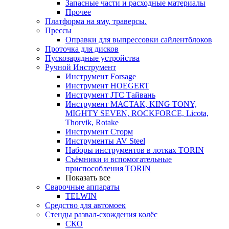
Запасные части и расходные материалы
Прочее
Платформа на яму, траверсы.
Прессы
Оправки для выпрессовки сайлентблоков
Проточка для дисков
Пускозарядные устройства
Ручной Инструмент
Инструмент Forsage
Инструмент HOEGERT
Инструмент JTC Тайвань
Инструмент МАСТАК, KING TONY,
MIGHTY SEVEN, ROCKFORCE, Licota,
Thorvik, Rotake
Инструмент Сторм
Инструменты AV Steel
Наборы инструментов в лотках TORIN
Съёмники и вспомогательные
приспособления TORIN
Показать все
Сварочные аппараты
TELWIN
Средство для автомоек
Стенды развал-схождения колёс
СКО