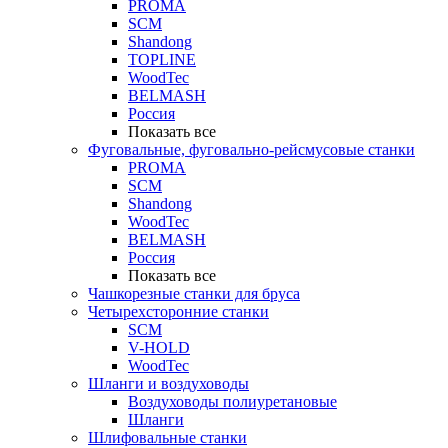
PROMA
SCM
Shandong
TOPLINE
WoodTec
BELMASH
Россия
Показать все
Фуговальные, фуговально-рейсмусовые станки
PROMA
SCM
Shandong
WoodTec
BELMASH
Россия
Показать все
Чашкорезные станки для бруса
Четырехсторонние станки
SCM
V-HOLD
WoodTec
Шланги и воздуховоды
Воздуховоды полиуретановые
Шланги
Шлифовальные станки