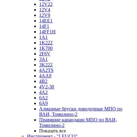
12V22
12V4
12V9
14EE1
14F1
14FF1H
1A1
1K222
1K700
2F6V
3A1
3K222
4A2TS
4AA9
4B2
4V2-30
4А2
6A2
6A9
Алмазные бруски доводочные МПО по
ВАИ, Томилино-2
Правящие карандаши МПО по ВАИ,
Томилино-2
Показать все
Инструмент - "LEUCO"