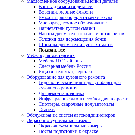
Маслосменное оборудование,мойки деталей
Ванны для мойки деталей
Воронки, мерные ёмкости
Ёмкости для сбора, и откачки масла
Маслораздаточное оборудование
Нагнетатели густой смазки
Насосы для масел, топлива и антифризов
Тележки для перемещения бочек
Шприцы для масел и густых смазок
Показать все
Мебель для мастерских
Мебель JTC Тайвань
Слесарная мебель Россия
Ящики, тележки, верстаки
Оборудование для кузовного ремонта
Гидравлические цилиндры, наборы для
кузовного ремонта.
Для ремонта пластика
Инфракрасные лампы стойки для покраски
Споттеры, сварочные полуавтоматы.
Стапеля
Обслуживание систем автокондиционеров
Окрасочно-сушильные камеры
Окрасочно-сушильные камеры
Посты подготовки к окраске