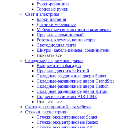
Ручки-рейлинги
Торцевые ручки
Свет и электрика
Блоки питания
Датчики мебельные
Мебельные светильники и комплекты
Профиль алюминиевый
Розетки, клеммы, коннекторы
Светодиодная лента
Шнуры, кабель-каналы, соединители
Показать все
Складные-раздвижные двери
Выпрямители фасадов
Профиль для стекла Китай
Складные раздвижные двери Samet
Складные-раздвижные двери GrandStar
Складные-раздвижные двери Hettich
Складные-раздвижные двери Китай
Подвесные системы AIR LINE
Показать все
Скотч двухсторонний для мебели
Стяжки, эксцентрики
Cтяжки эксцентриковые Samet
Стяжки эксцентриковые Rastex
Стяжки эксцентриковые VB