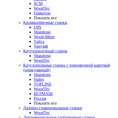
SCM
WoodTec
Гравитон
Показать все
Кромкообрезные станки
OIN
Shandong
Wood-Mizer
Тайга
Триумф
Круглопалочный станок
Shandong
WoodTec
Круглопильные станки с торцовочной кареткой
(циркулярный)
Shandong
Stalex
TOPLINE
WoodTec
БЕЛМАШ
Россия
Показать все
Лазерно-гравировальные станки
WoodTec
Ленточнопильные (лобзиковые) станки