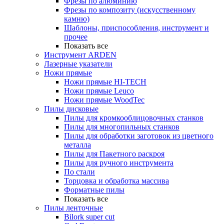
Фрезы по алюминию
Фрезы по композиту (искусственному
камню)
Шаблоны, приспособления, инструмент и
прочее
Показать все
Инструмент ARDEN
Лазерные указатели
Ножи прямые
Ножи прямые HI-TECH
Ножи прямые Leuco
Ножи прямые WoodTec
Пилы дисковые
Пилы для кромкооблицовочных станков
Пилы для многопильных станков
Пилы для обработки заготовок из цветного
металла
Пилы для Пакетного раскроя
Пилы для ручного инструмента
По стали
Торцовка и обработка массива
Форматные пилы
Показать все
Пилы ленточные
Bilork super cut