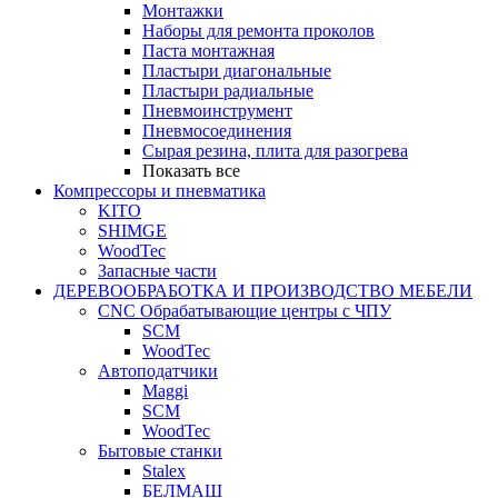
Монтажки
Наборы для ремонта проколов
Паста монтажная
Пластыри диагональные
Пластыри радиальные
Пневмоинструмент
Пневмосоединения
Сырая резина, плита для разогрева
Показать все
Компрессоры и пневматика
KITO
SHIMGE
WoodTec
Запасные части
ДЕРЕВООБРАБОТКА И ПРОИЗВОДСТВО МЕБЕЛИ
CNC Обрабатывающие центры с ЧПУ
SCM
WoodTec
Автоподатчики
Maggi
SCM
WoodTec
Бытовые станки
Stalex
БЕЛМАШ