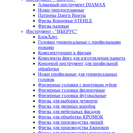
Алмазный инструмент DIAMAX
Ножи твердосплавные
Патроны Цанги Винты
Фрезы Концевые STEHLE
Фрезы пазовые
Инструмент - "ИБЕРУС"
БлокХаус
Головки универсальные с профильными
ножами
Комплектующие к фрезам
Комплекты фрез для изготовления паркета
Концевой инструмент для профильной
обработки
Ножи профильные для универсальных
головок
Фрезерные головки с винтовым зубом
Фрезерные головки филеночные
Фрезерные головки фуговальные
Фрезы для выборки четверти
Фрезы для дверных коробок
Фрезы для мебельных фасадов
Фрезы для обработки КРОМОК
Фрезы для производства дверей
Фрезы для производства Евроокон
Фрезы для производства погонажных