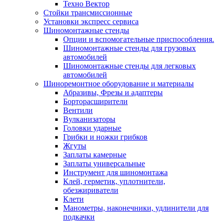
Техно Вектор
Стойки трансмиссионные
Установки экспресс сервиса
Шиномонтажные стенды
Опции и вспомогательные приспособления.
Шиномонтажные стенды для грузовых
автомобилей
Шиномонтажные стенды для легковых
автомобилей
Шиноремонтное оборудование и материалы
Абразивы, Фрезы и адаптеры
Борторасширители
Вентили
Вулканизаторы
Головки ударные
Грибки и ножки грибков
Жгуты
Заплаты камерные
Заплаты универсальные
Инструмент для шиномонтажа
Клей, герметик, уплотнители,
обезжириватели
Клети
Манометры, наконечники, удлинители для
подкачки