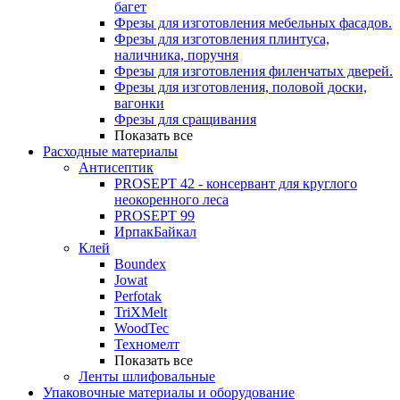
багет
Фрезы для изготовления мебельных фасадов.
Фрезы для изготовления плинтуса,
наличника, поручня
Фрезы для изготовления филенчатых дверей.
Фрезы для изготовления, половой доски,
вагонки
Фрезы для сращивания
Показать все
Расходные материалы
Антисептик
PROSEPT 42 - консервант для круглого
неокоренного леса
PROSEPT 99
ИрпакБайкал
Клей
Boundex
Jowat
Perfotak
TriXMelt
WoodTec
Техномелт
Показать все
Ленты шлифовальные
Упаковочные материалы и оборудование