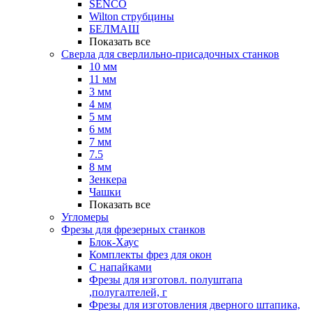
SENCO
Wilton струбцины
БЕЛМАШ
Показать все
Сверла для сверлильно-присадочных станков
10 мм
11 мм
3 мм
4 мм
5 мм
6 мм
7 мм
7.5
8 мм
Зенкера
Чашки
Показать все
Угломеры
Фрезы для фрезерных станков
Блок-Хаус
Комплекты фрез для окон
С напайками
Фрезы для изготовл. полуштапа
,полугалтелей, г
Фрезы для изготовления дверного штапика,