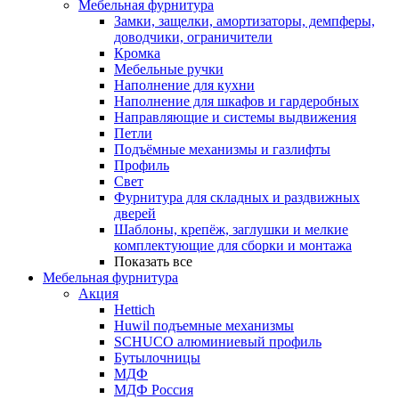
Мебельная фурнитура
Замки, защелки, амортизаторы, демпферы,
доводчики, ограничители
Кромка
Мебельные ручки
Наполнение для кухни
Наполнение для шкафов и гардеробных
Направляющие и системы выдвижения
Петли
Подъёмные механизмы и газлифты
Профиль
Свет
Фурнитура для складных и раздвижных
дверей
Шаблоны, крепёж, заглушки и мелкие
комплектующие для сборки и монтажа
Показать все
Мебельная фурнитура
Акция
Hettich
Huwil подъемные механизмы
SCHUCO алюминиевый профиль
Бутылочницы
МДФ
МДФ Россия