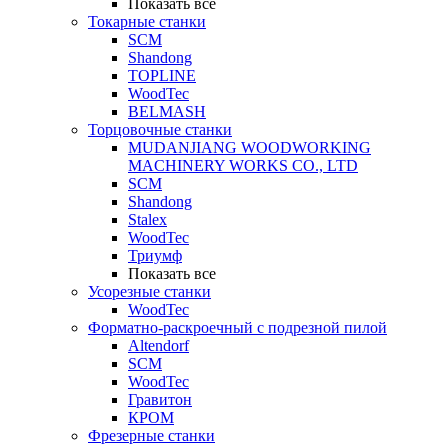
Показать все
Токарные станки
SCM
Shandong
TOPLINE
WoodTec
BELMASH
Торцовочные станки
MUDANJIANG WOODWORKING
MACHINERY WORKS CO., LTD
SCM
Shandong
Stalex
WoodTec
Триумф
Показать все
Усорезные станки
WoodTec
Форматно-раскроечный с подрезной пилой
Altendorf
SCM
WoodTec
Гравитон
КРОМ
Фрезерные станки