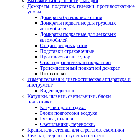
Вытяжки газов, шланги, насадки
Домкраты, подставки, тележки, противооткатные
упоры
Домкраты бутылочного типа
Домкраты подкатные для грузовых
автомобилей
Домкраты подкатные для легковых
автомобилей
Опции для домкратов
Подставки страховочные
Противооткатные упоры
Стол гидравлический подкатной
Трансмиссионый подкатной домкрат
Показать все
Измерительная и диагностическая аппаратура и
инструмент
Видеоэндоскопы
Катушки, шланги, светильники, блоки
подготовки.
Катушки для воздуха
Блоки подготовки воздуха
Рукава, шланги
Светильники, переноски.
Краны,тали, стенды для агрегатов, съемники.
Лежаки, сиденье, ступень на колесо.