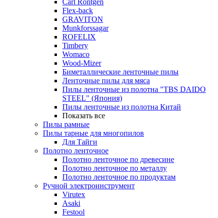
Carl Rontgen
Flex-back
GRAVITON
Munkforssagar
ROFELIX
Timbery
Womaco
Wood-Mizer
Биметаллические ленточные пилы
Ленточные пилы для мяса
Пилы ленточные из полотна "TBS DAIDO
STEEL" (Япония)
Пилы ленточные из полотна Китай
Показать все
Пилы рамные
Пилы тарные для многопилов
Для Тайги
Полотно ленточное
Полотно ленточное по древесине
Полотно ленточное по металлу
Полотно ленточное по продуктам
Ручной электроинструмент
Virutex
Asaki
Festool