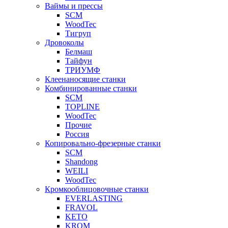
Ваймы и прессы
SCM
WoodTec
Тигруп
Дровоколы
Белмаш
Тайфун
ТРИУМФ
Клеенаносящие станки
Комбинированные станки
SCM
TOPLINE
WoodTec
Прочие
Россия
Копировально-фрезерные станки
SCM
Shandong
WEILI
WoodTec
Кромкооблицовочные станки
EVERLASTING
FRAVOL
KETO
KROM