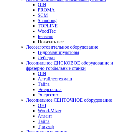
OIN
PROMA
SCM
Shandong
TOPLINE
WoodTec
Белмаш
Показать все
Лесозаготовительное оборудование
Гидроманипуляторы
Лебедки
Лесопильное ДИСКОВОЕ оборудование и
фрезерно-горбыльные станки
OIN
Алтайлестехмаш
Тайга
Энергосила
Энерготех
Лесопильное ЛЕНТОЧНОЕ оборудование
OHI
Wood-Mizer
Атлант
Тайга
Триумф
Лесопильные линии