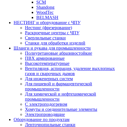
SCM
Shandong
WoodTec
BELMASH
НЕСТИНГ и оборудование с ЧПУ
Нестинг (фрезерование)
Раскроечные центры с ЧПУ
Сверлильные станки
Станки для обработки изделий
Шланги и рукава для промышленности
Полиуретановые абразивостойкие
ПВХ армированные
Высокотемпературные
Вентиляция, аспирация, удаление выхлопных
газов и сварочных дымов
Для инженерных систем
Для пищевой и фармацевтической
промышленности
Для химической и нефтехимической
промышленности
С электроподогревом
Хомуты и соединительные элементы
Электропроводящие
Оборудование по продуктам
Ленточнопильные станки