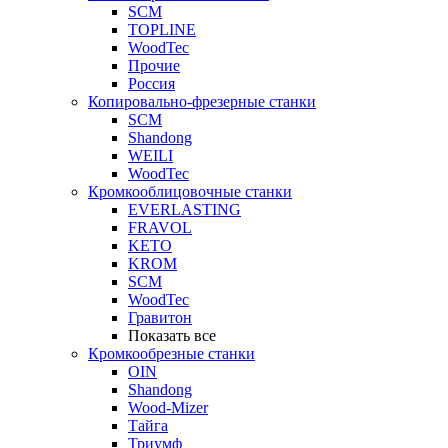
SCM
TOPLINE
WoodTec
Прочие
Россия
Копировально-фрезерные станки
SCM
Shandong
WEILI
WoodTec
Кромкооблицовочные станки
EVERLASTING
FRAVOL
KETO
KROM
SCM
WoodTec
Гравитон
Показать все
Кромкообрезные станки
OIN
Shandong
Wood-Mizer
Тайга
Триумф