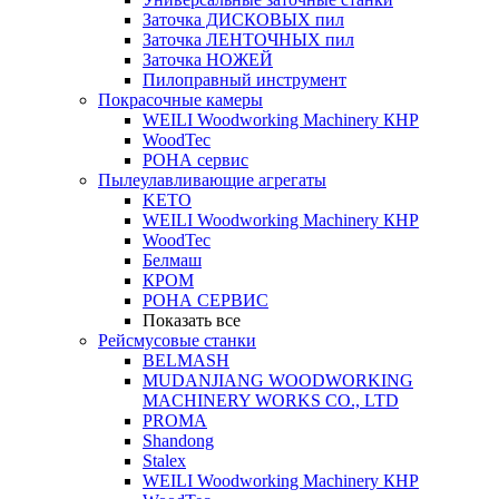
Заточка ДИСКОВЫХ пил
Заточка ЛЕНТОЧНЫХ пил
Заточка НОЖЕЙ
Пилоправный инструмент
Покрасочные камеры
WEILI Woodworking Machinery КНР
WoodTec
РОНА сервис
Пылеулавливающие агрегаты
KETO
WEILI Woodworking Machinery КНР
WoodTec
Белмаш
КРОМ
РОНА СЕРВИС
Показать все
Рейсмусовые станки
BELMASH
MUDANJIANG WOODWORKING
MACHINERY WORKS CO., LTD
PROMA
Shandong
Stalex
WEILI Woodworking Machinery КНР