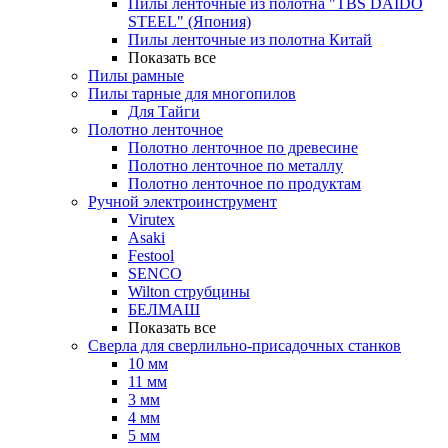
Пилы ленточные из полотна "TBS DAIDO
STEEL" (Япония)
Пилы ленточные из полотна Китай
Показать все
Пилы рамные
Пилы тарные для многопилов
Для Тайги
Полотно ленточное
Полотно ленточное по древесине
Полотно ленточное по металлу
Полотно ленточное по продуктам
Ручной электроинструмент
Virutex
Asaki
Festool
SENCO
Wilton струбцины
БЕЛМАШ
Показать все
Сверла для сверлильно-присадочных станков
10 мм
11 мм
3 мм
4 мм
5 мм