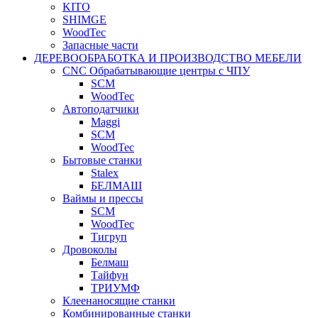
KITO
SHIMGE
WoodTec
Запасные части
ДЕРЕВООБРАБОТКА И ПРОИЗВОДСТВО МЕБЕЛИ
CNC Обрабатывающие центры с ЧПУ
SCM
WoodTec
Автоподатчики
Maggi
SCM
WoodTec
Бытовые станки
Stalex
БЕЛМАШ
Ваймы и прессы
SCM
WoodTec
Тигруп
Дровоколы
Белмаш
Тайфун
ТРИУМФ
Клеенаносящие станки
Комбинированные станки