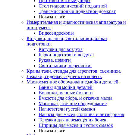
Противооткатные упоры
Стол гидравлический подкатной
Трансмиссионый подкатной домкрат
Показать все
Измерительная и диагностическая аппаратура и
инструмент
Видеоэндоскопы
Катушки, шланги, светильники, блоки
подготовки.
Катушки для воздуха
Блоки подготовки воздуха
Рукава, шланги
Светильники, переноски.
Краны,тали, стенды для агрегатов, съемники.
Лежаки, сиденье, ступень на колесо.
Маслосменное оборудование,мойки деталей
Ванны для мойки деталей
Воронки, мерные ёмкости
Ёмкости для сбора, и откачки масла
Маслораздаточное оборудование
Нагнетатели густой смазки
Насосы для масел, топлива и антифризов
Тележки для перемещения бочек
Шприцы для масел и густых смазок
Показать все