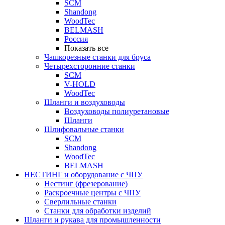
SCM
Shandong
WoodTec
BELMASH
Россия
Показать все
Чашкорезные станки для бруса
Четырехсторонние станки
SCM
V-HOLD
WoodTec
Шланги и воздуховоды
Воздуховоды полиуретановые
Шланги
Шлифовальные станки
SCM
Shandong
WoodTec
BELMASH
НЕСТИНГ и оборудование с ЧПУ
Нестинг (фрезерование)
Раскроечные центры с ЧПУ
Сверлильные станки
Станки для обработки изделий
Шланги и рукава для промышленности