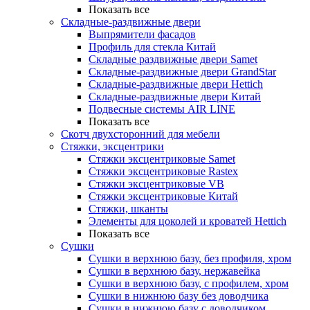
Показать все
Складные-раздвижные двери
Выпрямители фасадов
Профиль для стекла Китай
Складные раздвижные двери Samet
Складные-раздвижные двери GrandStar
Складные-раздвижные двери Hettich
Складные-раздвижные двери Китай
Подвесные системы AIR LINE
Показать все
Скотч двухсторонний для мебели
Стяжки, эксцентрики
Cтяжки эксцентриковые Samet
Стяжки эксцентриковые Rastex
Стяжки эксцентриковые VB
Стяжки эксцентриковые Китай
Стяжки, шканты
Элементы для цоколей и кроватей Hettich
Показать все
Сушки
Сушки в верхнюю базу, без профиля, хром
Сушки в верхнюю базу, нержавейка
Сушки в верхнюю базу, с профилем, хром
Сушки в нижнюю базу без доводчика
Сушки в нижнюю базу с доводчиком