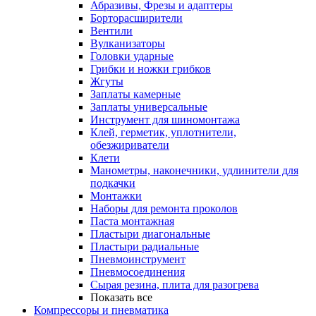
Абразивы, Фрезы и адаптеры
Борторасширители
Вентили
Вулканизаторы
Головки ударные
Грибки и ножки грибков
Жгуты
Заплаты камерные
Заплаты универсальные
Инструмент для шиномонтажа
Клей, герметик, уплотнители,
обезжириватели
Клети
Манометры, наконечники, удлинители для
подкачки
Монтажки
Наборы для ремонта проколов
Паста монтажная
Пластыри диагональные
Пластыри радиальные
Пневмоинструмент
Пневмосоединения
Сырая резина, плита для разогрева
Показать все
Компрессоры и пневматика