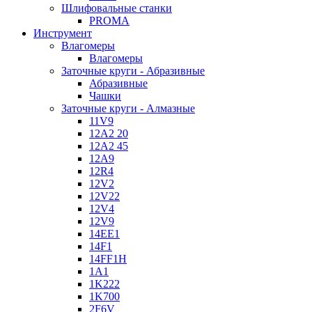
Шлифовальные станки
PROMA
Инструмент
Влагомеры
Влагомеры
Заточные круги - Абразивные
Абразивные
Чашки
Заточные круги - Алмазные
11V9
12A2 20
12A2 45
12A9
12R4
12V2
12V22
12V4
12V9
14EE1
14F1
14FF1H
1A1
1K222
1K700
2F6V