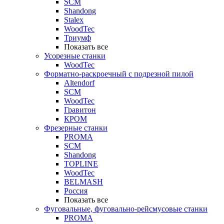
SCM
Shandong
Stalex
WoodTec
Триумф
Показать все
Усорезные станки
WoodTec
Форматно-раскроечный с подрезной пилой
Altendorf
SCM
WoodTec
Гравитон
КРОМ
Фрезерные станки
PROMA
SCM
Shandong
TOPLINE
WoodTec
BELMASH
Россия
Показать все
Фуговальные, фуговально-рейсмусовые станки
PROMA