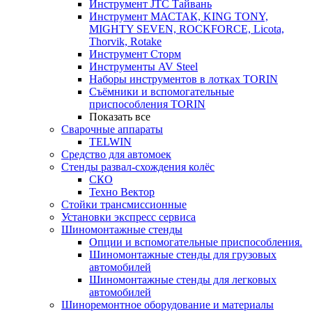
Инструмент JTC Тайвань
Инструмент МАСТАК, KING TONY,
MIGHTY SEVEN, ROCKFORCE, Licota,
Thorvik, Rotake
Инструмент Сторм
Инструменты AV Steel
Наборы инструментов в лотках TORIN
Съёмники и вспомогательные
приспособления TORIN
Показать все
Сварочные аппараты
TELWIN
Средство для автомоек
Стенды развал-схождения колёс
СКО
Техно Вектор
Стойки трансмиссионные
Установки экспресс сервиса
Шиномонтажные стенды
Опции и вспомогательные приспособления.
Шиномонтажные стенды для грузовых
автомобилей
Шиномонтажные стенды для легковых
автомобилей
Шиноремонтное оборудование и материалы