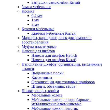
Заглушки самоклейки Китай
Замки мебельные
Кромка
0,4 мм
1 мм
2 мм
Крючки мебельные
Крючки мебельные Китай
Маркеры, карандаши, воск для ремонта и
восстановления
Муфты пластиковые
Навесы для шкафов
Навесы для шкафов Hettich
Навесы для шкафов Китай
Наполнение шкафов, организации, выдвижные
штанги
Выдвижные полки
Кассетницы
Организации для столовых приборов
Штанги, обувницы, вёдра
Ножки, опоры, колёса
Мебельные колеса
Мебельные ножки, опоры барные -
металлические алюминиевые
Мебельные ножки, пластик