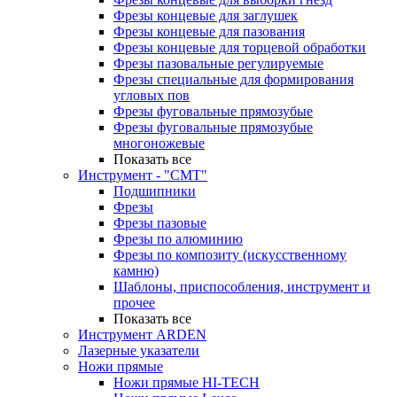
Фрезы концевые для заглушек
Фрезы концевые для пазования
Фрезы концевые для торцевой обработки
Фрезы пазовальные регулируемые
Фрезы специальные для формирования
угловых пов
Фрезы фуговальные прямозубые
Фрезы фуговальные прямозубые
многоножевые
Показать все
Инструмент - "СМТ"
Подшипники
Фрезы
Фрезы пазовые
Фрезы по алюминию
Фрезы по композиту (искусственному
камню)
Шаблоны, приспособления, инструмент и
прочее
Показать все
Инструмент ARDEN
Лазерные указатели
Ножи прямые
Ножи прямые HI-TECH