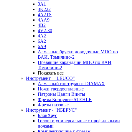
3A1
3K222
4A2TS
4AA9
4B2
4V2-30
4А2
6A2
6A9
Алмазные бруски доводочные МПО по
ВАИ, Томилино-2
Правящие карандаши МПО по ВАИ,
Томилино-2
Показать все
Инструмент - "LEUCO"
Алмазный инструмент DIAMAX
Ножи твердосплавные
Патроны Цанги Винты
Фрезы Концевые STEHLE
Фрезы пазовые
Инструмент - "ИБЕРУС"
БлокХаус
Головки универсальные с профильными
ножами
Комплектующие к фрезам