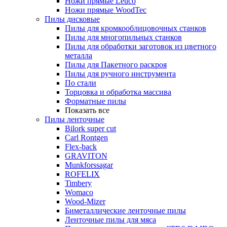
Ножи прямые Leuco
Ножи прямые WoodTec
Пилы дисковые
Пилы для кромкооблицовочных станков
Пилы для многопильных станков
Пилы для обработки заготовок из цветного
металла
Пилы для Пакетного раскроя
Пилы для ручного инструмента
По стали
Торцовка и обработка массива
Форматные пилы
Показать все
Пилы ленточные
Bilork super cut
Carl Rontgen
Flex-back
GRAVITON
Munkforssagar
ROFELIX
Timbery
Womaco
Wood-Mizer
Биметаллические ленточные пилы
Ленточные пилы для мяса