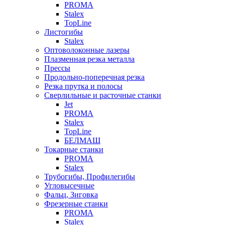
PROMA
Stalex
TopLine
Листогибы
Stalex
Оптоволоконные лазеры
Плазменная резка металла
Прессы
Продольно-поперечная резка
Резка прутка и полосы
Сверлильные и расточные станки
Jet
PROMA
Stalex
TopLine
БЕЛМАШ
Токарные станки
PROMA
Stalex
Трубогибы, Профилегибы
Угловысечные
Фальц, Зиговка
Фрезерные станки
PROMA
Stalex