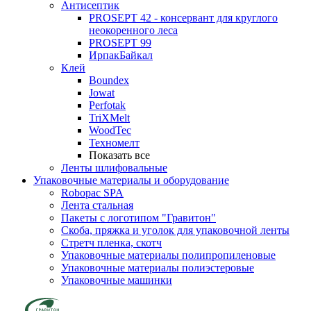
Антисептик
PROSEPT 42 - консервант для круглого
неокоренного леса
PROSEPT 99
ИрпакБайкал
Клей
Boundex
Jowat
Perfotak
TriXMelt
WoodTec
Техномелт
Показать все
Ленты шлифовальные
Упаковочные материалы и оборудование
Robopac SPA
Лента стальная
Пакеты с логотипом "Гравитон"
Скоба, пряжка и уголок для упаковочной ленты
Стретч пленка, скотч
Упаковочные материалы полипропиленовые
Упаковочные материалы полиэстеровые
Упаковочные машинки