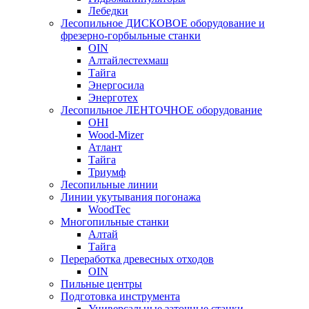
Лебедки
Лесопильное ДИСКОВОЕ оборудование и
фрезерно-горбыльные станки
OIN
Алтайлестехмаш
Тайга
Энергосила
Энерготех
Лесопильное ЛЕНТОЧНОЕ оборудование
OHI
Wood-Mizer
Атлант
Тайга
Триумф
Лесопильные линии
Линии укутывания погонажа
WoodTec
Многопильные станки
Алтай
Тайга
Переработка древесных отходов
OIN
Пильные центры
Подготовка инструмента
Универсальные заточные станки