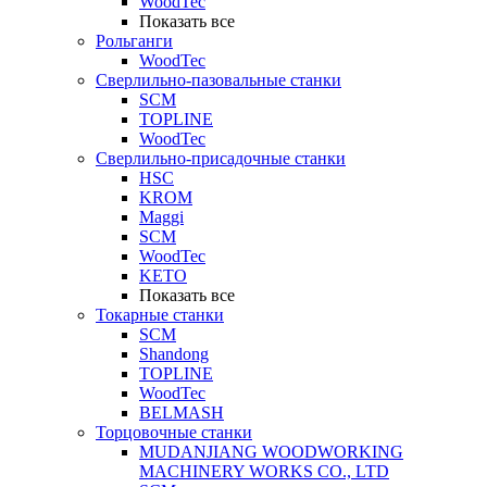
WoodTec
Показать все
Рольганги
WoodTec
Сверлильно-пазовальные станки
SCM
TOPLINE
WoodTec
Сверлильно-присадочные станки
HSC
KROM
Maggi
SCM
WoodTec
KETO
Показать все
Токарные станки
SCM
Shandong
TOPLINE
WoodTec
BELMASH
Торцовочные станки
MUDANJIANG WOODWORKING
MACHINERY WORKS CO., LTD