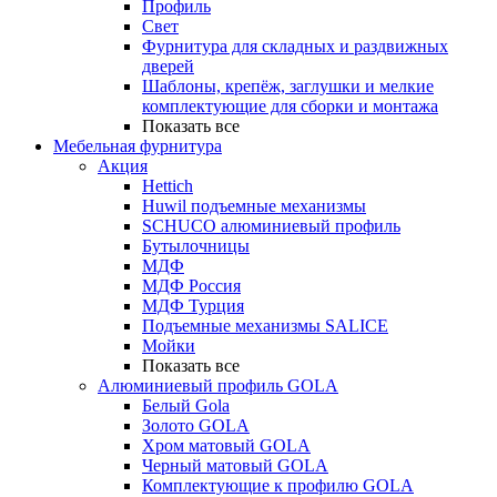
Профиль
Свет
Фурнитура для складных и раздвижных
дверей
Шаблоны, крепёж, заглушки и мелкие
комплектующие для сборки и монтажа
Показать все
Мебельная фурнитура
Акция
Hettich
Huwil подъемные механизмы
SCHUCO алюминиевый профиль
Бутылочницы
МДФ
МДФ Россия
МДФ Турция
Подъемные механизмы SALICE
Мойки
Показать все
Алюминиевый профиль GOLA
Белый Gola
Золото GOLA
Хром матовый GOLA
Черный матовый GOLA
Комплектующие к профилю GOLA