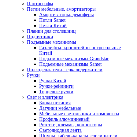
Пантографы
Петли мебельные, амортизаторы
Амортизаторы, демпферы
Петли Samet
Петли Китай
Планки для столешниц
Подпятники
Подъемные механизмы
Газ-лифты, кронштейны антресольные
Китай
Подъемные механизмы Grandstar
Подъемные механизмы Samet
Полкодержатели, зеркалодержатели
Ручки
Ручки Китай
Ручки-рейлинги
Торцевые ручки
Свет и электрика
Блоки питания
Датчики мебельные
Мебельные светильники и комплекты
Профиль алюминиевый
Розетки, клеммы, коннекторы
Светодиодная лента
Шнуры, кабель-каналы, соединители