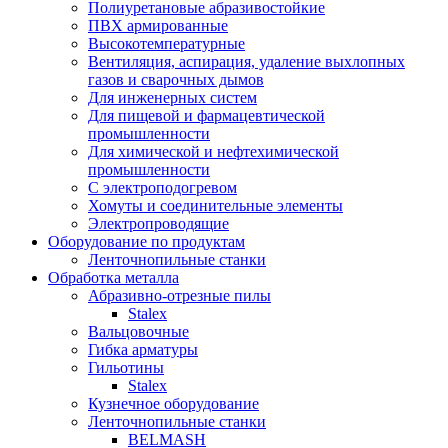
Полиуретановые абразивостойкие
ПВХ армированные
Высокотемпературные
Вентиляция, аспирация, удаление выхлопных
газов и сварочных дымов
Для инженерных систем
Для пищевой и фармацевтической
промышленности
Для химической и нефтехимической
промышленности
С электроподогревом
Хомуты и соединительные элементы
Электропроводящие
Оборудование по продуктам
Ленточнопильные станки
Обработка металла
Абразивно-отрезные пилы
Stalex
Вальцовочные
Гибка арматуры
Гильотины
Stalex
Кузнечное оборудование
Ленточнопильные станки
BELMASH