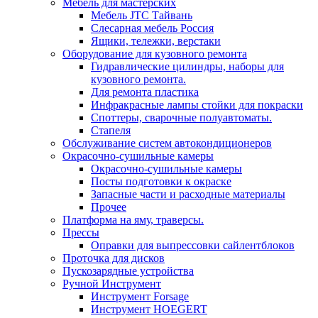
Мебель для мастерских
Мебель JTC Тайвань
Слесарная мебель Россия
Ящики, тележки, верстаки
Оборудование для кузовного ремонта
Гидравлические цилиндры, наборы для
кузовного ремонта.
Для ремонта пластика
Инфракрасные лампы стойки для покраски
Споттеры, сварочные полуавтоматы.
Стапеля
Обслуживание систем автокондиционеров
Окрасочно-сушильные камеры
Окрасочно-сушильные камеры
Посты подготовки к окраске
Запасные части и расходные материалы
Прочее
Платформа на яму, траверсы.
Прессы
Оправки для выпрессовки сайлентблоков
Проточка для дисков
Пускозарядные устройства
Ручной Инструмент
Инструмент Forsage
Инструмент HOEGERT