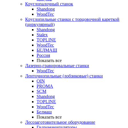
Круглопалочный станок
Shandong
WoodTec
Круглопильные станки с торцовочной кареткой
(циркулярный)
Shandong
Stalex
TOPLINE
WoodTec
БЕЛМАШ
Россия
Показать все
Лазерно-гравировальные станки
WoodTec
Ленточнопильные (лобзиковые) станки
OIN
PROMA
SCM
Shandong
TOPLINE
WoodTec
Белмаш
Показать все
Лесозаготовительное оборудование
Гидроманипуляторы