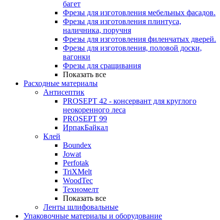
багет
Фрезы для изготовления мебельных фасадов.
Фрезы для изготовления плинтуса,
наличника, поручня
Фрезы для изготовления филенчатых дверей.
Фрезы для изготовления, половой доски,
вагонки
Фрезы для сращивания
Показать все
Расходные материалы
Антисептик
PROSEPT 42 - консервант для круглого
неокоренного леса
PROSEPT 99
ИрпакБайкал
Клей
Boundex
Jowat
Perfotak
TriXMelt
WoodTec
Техномелт
Показать все
Ленты шлифовальные
Упаковочные материалы и оборудование