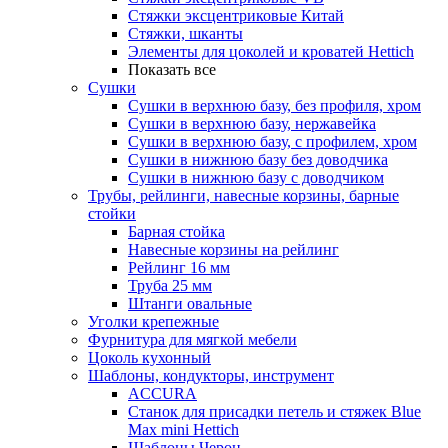
Стяжки эксцентриковые Китай
Стяжки, шканты
Элементы для цоколей и кроватей Hettich
Показать все
Сушки
Сушки в верхнюю базу, без профиля, хром
Сушки в верхнюю базу, нержавейка
Сушки в верхнюю базу, с профилем, хром
Сушки в нижнюю базу без доводчика
Сушки в нижнюю базу с доводчиком
Трубы, рейлинги, навесные корзины, барные
стойки
Барная стойка
Навесные корзины на рейлинг
Рейлинг 16 мм
Труба 25 мм
Штанги овальные
Уголки крепежные
Фурнитура для мягкой мебели
Цоколь кухонный
Шаблоны, кондукторы, инструмент
ACCURA
Станок для присадки петель и стяжек Blue
Max mini Hettich
Шаблоны Черон