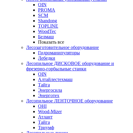
OIN
PROMA
SCM
Shandong
TOPLINE
WoodTec
Белмаш
Показать все
Лесозаготовительное оборудование
Гидроманипуляторы
Лебедки
Лесопильное ДИСКОВОЕ оборудование и
фрезерно-горбыльные станки
OIN
Алтайлестехмаш
Тайга
Энергосила
Энерготех
Лесопильное ЛЕНТОЧНОЕ оборудование
OHI
Wood-Mizer
Атлант
Тайга
Триумф
Лесопильные линии