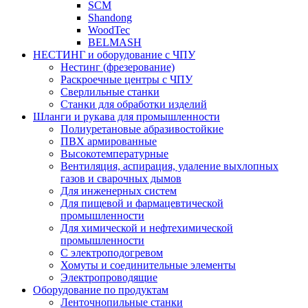
SCM
Shandong
WoodTec
BELMASH
НЕСТИНГ и оборудование с ЧПУ
Нестинг (фрезерование)
Раскроечные центры с ЧПУ
Сверлильные станки
Станки для обработки изделий
Шланги и рукава для промышленности
Полиуретановые абразивостойкие
ПВХ армированные
Высокотемпературные
Вентиляция, аспирация, удаление выхлопных
газов и сварочных дымов
Для инженерных систем
Для пищевой и фармацевтической
промышленности
Для химической и нефтехимической
промышленности
С электроподогревом
Хомуты и соединительные элементы
Электропроводящие
Оборудование по продуктам
Ленточнопильные станки