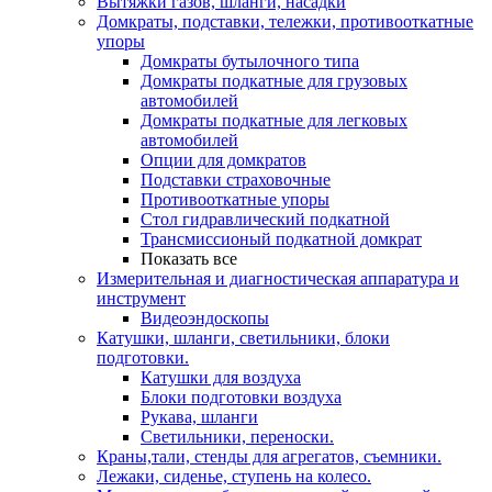
Вытяжки газов, шланги, насадки
Домкраты, подставки, тележки, противооткатные
упоры
Домкраты бутылочного типа
Домкраты подкатные для грузовых
автомобилей
Домкраты подкатные для легковых
автомобилей
Опции для домкратов
Подставки страховочные
Противооткатные упоры
Стол гидравлический подкатной
Трансмиссионый подкатной домкрат
Показать все
Измерительная и диагностическая аппаратура и
инструмент
Видеоэндоскопы
Катушки, шланги, светильники, блоки
подготовки.
Катушки для воздуха
Блоки подготовки воздуха
Рукава, шланги
Светильники, переноски.
Краны,тали, стенды для агрегатов, съемники.
Лежаки, сиденье, ступень на колесо.