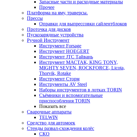
Запасные части и расходные материалы
Прочее
Платформа на яму, траверсы.
Прессы
Оправки для выпрессовки сайлентблоков
Проточка для дисков
Пускозарядные устройства
Ручной Инструмент
Инструмент Forsage
Инструмент HOEGERT
Инструмент JTC Тайвань
Инструмент МАСТАК, KING TONY,
MIGHTY SEVEN, ROCKFORCE, Licota,
Thorvik, Rotake
Инструмент Сторм
Инструменты AV Steel
Наборы инструментов в лотках TORIN
Съёмники и вспомогательные
приспособления TORIN
Показать все
Сварочные аппараты
TELWIN
Средство для автомоек
Стенды развал-схождения колёс
СКО