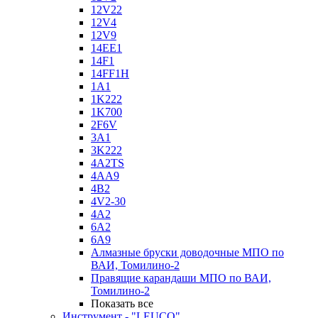
12V22
12V4
12V9
14EE1
14F1
14FF1H
1A1
1K222
1K700
2F6V
3A1
3K222
4A2TS
4AA9
4B2
4V2-30
4А2
6A2
6A9
Алмазные бруски доводочные МПО по
ВАИ, Томилино-2
Правящие карандаши МПО по ВАИ,
Томилино-2
Показать все
Инструмент - "LEUCO"