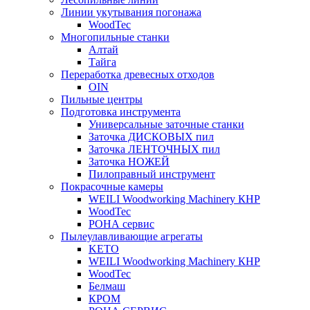
Линии укутывания погонажа
WoodTec
Многопильные станки
Алтай
Тайга
Переработка древесных отходов
OIN
Пильные центры
Подготовка инструмента
Универсальные заточные станки
Заточка ДИСКОВЫХ пил
Заточка ЛЕНТОЧНЫХ пил
Заточка НОЖЕЙ
Пилоправный инструмент
Покрасочные камеры
WEILI Woodworking Machinery КНР
WoodTec
РОНА сервис
Пылеулавливающие агрегаты
KETO
WEILI Woodworking Machinery КНР
WoodTec
Белмаш
КРОМ