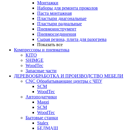
Монтажки
Наборы для ремонта проколов
Паста монтажная
Пластыри диагональные
Пластыри радиальные
Пневмоинструмент
Пневмосоединения
Сырая резина, плита для разогрева
Показать все
Компрессоры и пневматика
KITO
SHIMGE
WoodTec
Запасные части
ДЕРЕВООБРАБОТКА И ПРОИЗВОДСТВО МЕБЕЛИ
CNC Обрабатывающие центры с ЧПУ
SCM
WoodTec
Автоподатчики
Maggi
SCM
WoodTec
Бытовые станки
Stalex
БЕЛМАШ