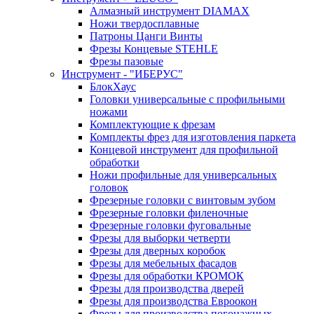
Алмазный инструмент DIAMAX
Ножи твердосплавные
Патроны Цанги Винты
Фрезы Концевые STEHLE
Фрезы пазовые
Инструмент - "ИБЕРУС"
БлокХаус
Головки универсальные с профильными
ножами
Комплектующие к фрезам
Комплекты фрез для изготовления паркета
Концевой инструмент для профильной
обработки
Ножи профильные для универсальных
головок
Фрезерные головки с винтовым зубом
Фрезерные головки филеночные
Фрезерные головки фуговальные
Фрезы для выборки четверти
Фрезы для дверных коробок
Фрезы для мебельных фасадов
Фрезы для обработки КРОМОК
Фрезы для производства дверей
Фрезы для производства Евроокон
Фрезы для производства погонажных