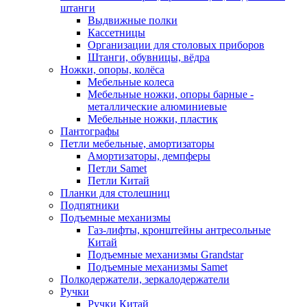
штанги
Выдвижные полки
Кассетницы
Организации для столовых приборов
Штанги, обувницы, вёдра
Ножки, опоры, колёса
Мебельные колеса
Мебельные ножки, опоры барные -
металлические алюминиевые
Мебельные ножки, пластик
Пантографы
Петли мебельные, амортизаторы
Амортизаторы, демпферы
Петли Samet
Петли Китай
Планки для столешниц
Подпятники
Подъемные механизмы
Газ-лифты, кронштейны антресольные
Китай
Подъемные механизмы Grandstar
Подъемные механизмы Samet
Полкодержатели, зеркалодержатели
Ручки
Ручки Китай