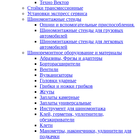
Техно Вектор
Стойки трансмиссионные
Установки экспресс сервиса
Шиномонтажные стенды
Опции и вспомогательные приспособления.
Шиномонтажные стенды для грузовых
автомобилей
Шиномонтажные стенды для легковых
автомобилей
Шиноремонтное оборудование и материалы
Абразивы, Фрезы и адаптеры
Борторасширители
Вентили
Вулканизаторы
Головки ударные
Грибки и ножки грибков
Жгуты
Заплаты камерные
Заплаты универсальные
Инструмент для шиномонтажа
Клей, герметик, уплотнители,
обезжириватели
Клети
Манометры, наконечники, удлинители для
подкачки