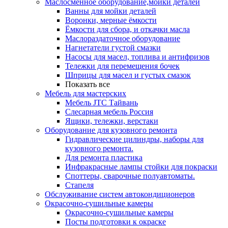
Маслосменное оборудование,мойки деталей
Ванны для мойки деталей
Воронки, мерные ёмкости
Ёмкости для сбора, и откачки масла
Маслораздаточное оборудование
Нагнетатели густой смазки
Насосы для масел, топлива и антифризов
Тележки для перемещения бочек
Шприцы для масел и густых смазок
Показать все
Мебель для мастерских
Мебель JTC Тайвань
Слесарная мебель Россия
Ящики, тележки, верстаки
Оборудование для кузовного ремонта
Гидравлические цилиндры, наборы для
кузовного ремонта.
Для ремонта пластика
Инфракрасные лампы стойки для покраски
Споттеры, сварочные полуавтоматы.
Стапеля
Обслуживание систем автокондиционеров
Окрасочно-сушильные камеры
Окрасочно-сушильные камеры
Посты подготовки к окраске