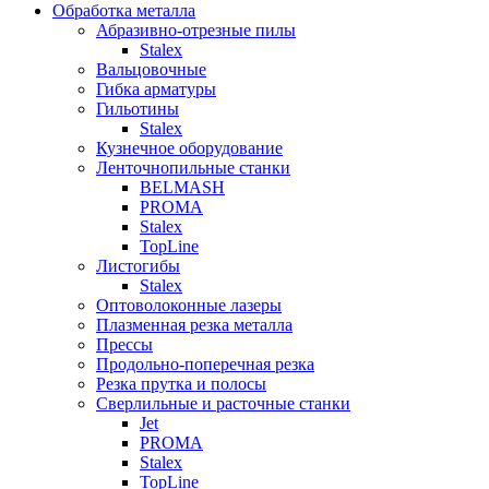
Обработка металла
Абразивно-отрезные пилы
Stalex
Вальцовочные
Гибка арматуры
Гильотины
Stalex
Кузнечное оборудование
Ленточнопильные станки
BELMASH
PROMA
Stalex
TopLine
Листогибы
Stalex
Оптоволоконные лазеры
Плазменная резка металла
Прессы
Продольно-поперечная резка
Резка прутка и полосы
Сверлильные и расточные станки
Jet
PROMA
Stalex
TopLine