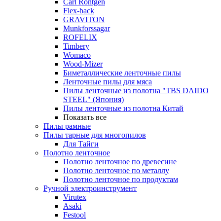
Carl Rontgen
Flex-back
GRAVITON
Munkforssagar
ROFELIX
Timbery
Womaco
Wood-Mizer
Биметаллические ленточные пилы
Ленточные пилы для мяса
Пилы ленточные из полотна "TBS DAIDO
STEEL" (Япония)
Пилы ленточные из полотна Китай
Показать все
Пилы рамные
Пилы тарные для многопилов
Для Тайги
Полотно ленточное
Полотно ленточное по древесине
Полотно ленточное по металлу
Полотно ленточное по продуктам
Ручной электроинструмент
Virutex
Asaki
Festool