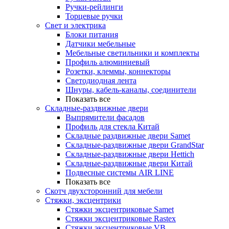
Ручки-рейлинги
Торцевые ручки
Свет и электрика
Блоки питания
Датчики мебельные
Мебельные светильники и комплекты
Профиль алюминиевый
Розетки, клеммы, коннекторы
Светодиодная лента
Шнуры, кабель-каналы, соединители
Показать все
Складные-раздвижные двери
Выпрямители фасадов
Профиль для стекла Китай
Складные раздвижные двери Samet
Складные-раздвижные двери GrandStar
Складные-раздвижные двери Hettich
Складные-раздвижные двери Китай
Подвесные системы AIR LINE
Показать все
Скотч двухсторонний для мебели
Стяжки, эксцентрики
Cтяжки эксцентриковые Samet
Стяжки эксцентриковые Rastex
Стяжки эксцентриковые VB