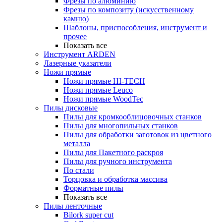
Фрезы по алюминию
Фрезы по композиту (искусственному
камню)
Шаблоны, приспособления, инструмент и
прочее
Показать все
Инструмент ARDEN
Лазерные указатели
Ножи прямые
Ножи прямые HI-TECH
Ножи прямые Leuco
Ножи прямые WoodTec
Пилы дисковые
Пилы для кромкооблицовочных станков
Пилы для многопильных станков
Пилы для обработки заготовок из цветного
металла
Пилы для Пакетного раскроя
Пилы для ручного инструмента
По стали
Торцовка и обработка массива
Форматные пилы
Показать все
Пилы ленточные
Bilork super cut