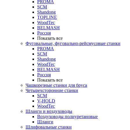
PROMA
SCM
Shandong
TOPLINE
WoodTec
BELMASH
Россия
Показать все
Фуговальные, фуговально-рейсмусовые станки
PROMA
SCM
Shandong
WoodTec
BELMASH
Россия
Показать все
Чашкорезные станки для бруса
Четырехсторонние станки
SCM
V-HOLD
WoodTec
Шланги и воздуховоды
Воздуховоды полиуретановые
Шланги
Шлифовальные станки