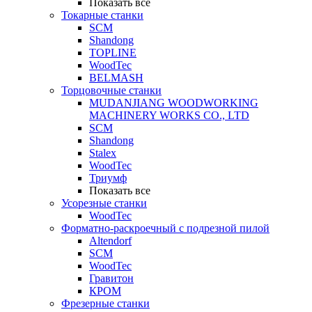
Показать все
Токарные станки
SCM
Shandong
TOPLINE
WoodTec
BELMASH
Торцовочные станки
MUDANJIANG WOODWORKING
MACHINERY WORKS CO., LTD
SCM
Shandong
Stalex
WoodTec
Триумф
Показать все
Усорезные станки
WoodTec
Форматно-раскроечный с подрезной пилой
Altendorf
SCM
WoodTec
Гравитон
КРОМ
Фрезерные станки