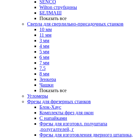
SENCO
Wilton струбцины
БЕЛМАШ
Показать все
Сверла для сверлильно-присадочных станков
10 мм
11 мм
3 мм
4 мм
5 мм
6 мм
7 мм
7.5
8 мм
Зенкера
Чашки
Показать все
Угломеры
Фрезы для фрезерных станков
Блок-Хаус
Комплекты фрез для окон
С напайками
Фрезы для изготовл. полуштапа
,полугалтелей, г
Фрезы для изготовления дверного штапика,