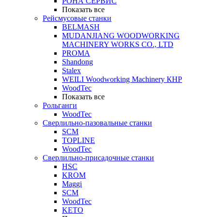
РОНА СЕРВИС
Показать все
Рейсмусовые станки
BELMASH
MUDANJIANG WOODWORKING
MACHINERY WORKS CO., LTD
PROMA
Shandong
Stalex
WEILI Woodworking Machinery КНР
WoodTec
Показать все
Рольганги
WoodTec
Сверлильно-пазовальные станки
SCM
TOPLINE
WoodTec
Сверлильно-присадочные станки
HSC
KROM
Maggi
SCM
WoodTec
KETO