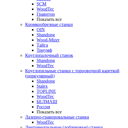
SCM
WoodTec
Гравитон
Показать все
Кромкообрезные станки
OIN
Shandong
Wood-Mizer
Тайга
Триумф
Круглопалочный станок
Shandong
WoodTec
Круглопильные станки с торцовочной кареткой
(циркулярный)
Shandong
Stalex
TOPLINE
WoodTec
БЕЛМАШ
Россия
Показать все
Лазерно-гравировальные станки
WoodTec
Ленточнопильные (лобзиковые) станки