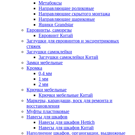
Метабоксы
Направляющие роликовые
Направляющие скрытого монтажа
Направляющие шариковые
Ящики Grandstar
Евровинты, саморезы
Евровинт Китай
Заглушки для евровинтов и эксцентриковых
стяжек
Заглушки самоклейки
Заглушки самоклейки Китай
Замки мебельные
Кромка
0,4 мм
1 мм
2 мм
Крючки мебельные
Крючки мебельные Китай
Маркеры, карандаши, воск для ремонта и
восстановления
Муфты пластиковые
Навесы для шкафов
Навесы для шкафов Hettich
Навесы для шкафов Китай
Наполнение шкафов, организации, выдвижные