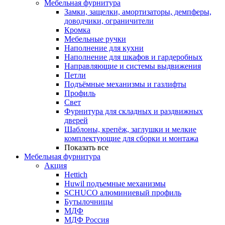
Мебельная фурнитура
Замки, защелки, амортизаторы, демпферы,
доводчики, ограничители
Кромка
Мебельные ручки
Наполнение для кухни
Наполнение для шкафов и гардеробных
Направляющие и системы выдвижения
Петли
Подъёмные механизмы и газлифты
Профиль
Свет
Фурнитура для складных и раздвижных
дверей
Шаблоны, крепёж, заглушки и мелкие
комплектующие для сборки и монтажа
Показать все
Мебельная фурнитура
Акция
Hettich
Huwil подъемные механизмы
SCHUCO алюминиевый профиль
Бутылочницы
МДФ
МДФ Россия