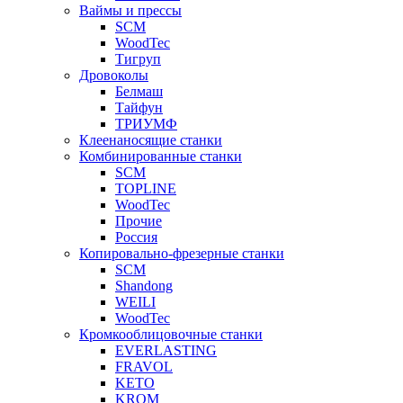
Ваймы и прессы
SCM
WoodTec
Тигруп
Дровоколы
Белмаш
Тайфун
ТРИУМФ
Клеенаносящие станки
Комбинированные станки
SCM
TOPLINE
WoodTec
Прочие
Россия
Копировально-фрезерные станки
SCM
Shandong
WEILI
WoodTec
Кромкооблицовочные станки
EVERLASTING
FRAVOL
KETO
KROM