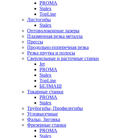
PROMA
Stalex
TopLine
Листогибы
Stalex
Оптоволоконные лазеры
Плазменная резка металла
Прессы
Продольно-поперечная резка
Резка прутка и полосы
Сверлильные и расточные станки
Jet
PROMA
Stalex
TopLine
БЕЛМАШ
Токарные станки
PROMA
Stalex
Трубогибы, Профилегибы
Угловысечные
Фальц, Зиговка
Фрезерные станки
PROMA
Stalex