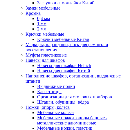
Заглушки самоклейки Китай
Замки мебельные
Кромка
0,4 мм
1 мм
2 мм
Крючки мебельные
Крючки мебельные Китай
Маркеры, карандаши, воск для ремонта и
восстановления
Муфты пластиковые
Навесы для шкафов
Навесы для шкафов Hettich
Навесы для шкафов Китай
Наполнение шкафов, организации, выдвижные
штанги
Выдвижные полки
Кассетницы
Организации для столовых приборов
Штанги, обувницы, вёдра
Ножки, опоры, колёса
Мебельные колеса
Мебельные ножки, опоры барные -
металлические алюминиевые
Мебельные ножки, пластик