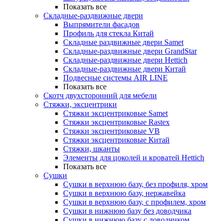
Показать все
Складные-раздвижные двери
Выпрямители фасадов
Профиль для стекла Китай
Складные раздвижные двери Samet
Складные-раздвижные двери GrandStar
Складные-раздвижные двери Hettich
Складные-раздвижные двери Китай
Подвесные системы AIR LINE
Показать все
Скотч двухсторонний для мебели
Стяжки, эксцентрики
Cтяжки эксцентриковые Samet
Стяжки эксцентриковые Rastex
Стяжки эксцентриковые VB
Стяжки эксцентриковые Китай
Стяжки, шканты
Элементы для цоколей и кроватей Hettich
Показать все
Сушки
Сушки в верхнюю базу, без профиля, хром
Сушки в верхнюю базу, нержавейка
Сушки в верхнюю базу, с профилем, хром
Сушки в нижнюю базу без доводчика
Сушки в нижнюю базу с доводчиком