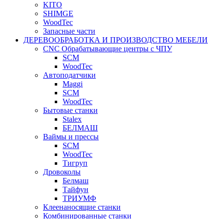
KITO
SHIMGE
WoodTec
Запасные части
ДЕРЕВООБРАБОТКА И ПРОИЗВОДСТВО МЕБЕЛИ
CNC Обрабатывающие центры с ЧПУ
SCM
WoodTec
Автоподатчики
Maggi
SCM
WoodTec
Бытовые станки
Stalex
БЕЛМАШ
Ваймы и прессы
SCM
WoodTec
Тигруп
Дровоколы
Белмаш
Тайфун
ТРИУМФ
Клеенаносящие станки
Комбинированные станки