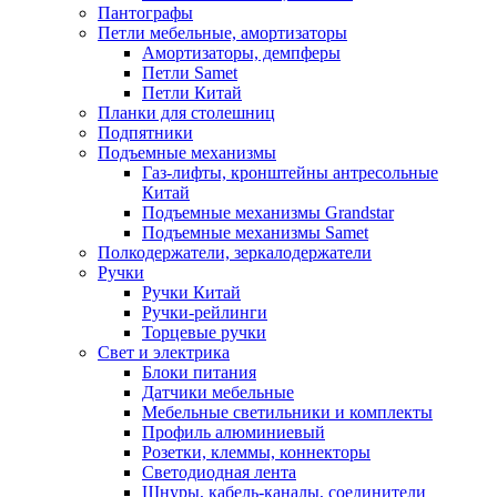
Пантографы
Петли мебельные, амортизаторы
Амортизаторы, демпферы
Петли Samet
Петли Китай
Планки для столешниц
Подпятники
Подъемные механизмы
Газ-лифты, кронштейны антресольные
Китай
Подъемные механизмы Grandstar
Подъемные механизмы Samet
Полкодержатели, зеркалодержатели
Ручки
Ручки Китай
Ручки-рейлинги
Торцевые ручки
Свет и электрика
Блоки питания
Датчики мебельные
Мебельные светильники и комплекты
Профиль алюминиевый
Розетки, клеммы, коннекторы
Светодиодная лента
Шнуры, кабель-каналы, соединители