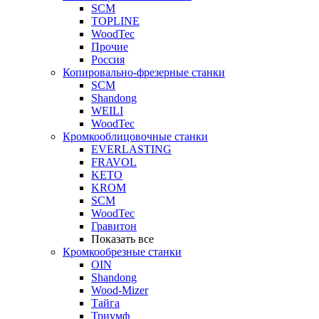
SCM
TOPLINE
WoodTec
Прочие
Россия
Копировально-фрезерные станки
SCM
Shandong
WEILI
WoodTec
Кромкооблицовочные станки
EVERLASTING
FRAVOL
KETO
KROM
SCM
WoodTec
Гравитон
Показать все
Кромкообрезные станки
OIN
Shandong
Wood-Mizer
Тайга
Триумф