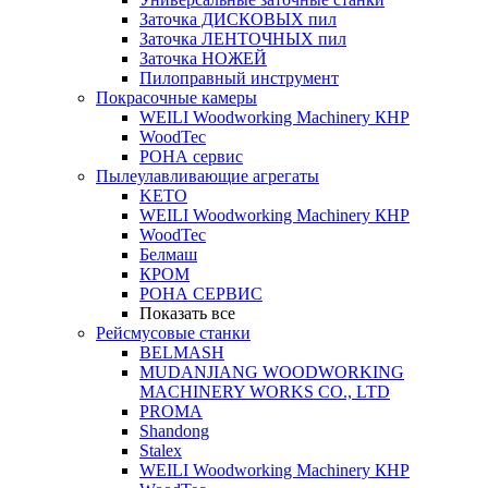
Заточка ДИСКОВЫХ пил
Заточка ЛЕНТОЧНЫХ пил
Заточка НОЖЕЙ
Пилоправный инструмент
Покрасочные камеры
WEILI Woodworking Machinery КНР
WoodTec
РОНА сервис
Пылеулавливающие агрегаты
KETO
WEILI Woodworking Machinery КНР
WoodTec
Белмаш
КРОМ
РОНА СЕРВИС
Показать все
Рейсмусовые станки
BELMASH
MUDANJIANG WOODWORKING
MACHINERY WORKS CO., LTD
PROMA
Shandong
Stalex
WEILI Woodworking Machinery КНР