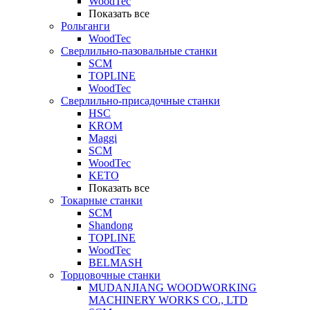
WoodTec
Показать все
Рольганги
WoodTec
Сверлильно-пазовальные станки
SCM
TOPLINE
WoodTec
Сверлильно-присадочные станки
HSC
KROM
Maggi
SCM
WoodTec
KETO
Показать все
Токарные станки
SCM
Shandong
TOPLINE
WoodTec
BELMASH
Торцовочные станки
MUDANJIANG WOODWORKING
MACHINERY WORKS CO., LTD