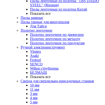
Пилы ленточные из полотна "TBS DAIDO
STEEL" (Япония)
Пилы ленточные из полотна Китай
Показать все
Пилы рамные
Пилы тарные для многопилов
Для Тайги
Полотно ленточное
Полотно ленточное по древесине
Полотно ленточное по металлу
Полотно ленточное по продуктам
Ручной электроинструмент
Virutex
Asaki
Festool
SENCO
Wilton струбцины
БЕЛМАШ
Показать все
Сверла для сверлильно-присадочных станков
10 мм
11 мм
3 мм
4 мм
5 мм