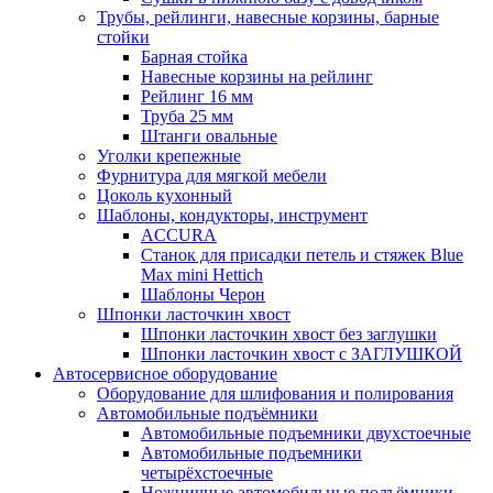
Трубы, рейлинги, навесные корзины, барные
стойки
Барная стойка
Навесные корзины на рейлинг
Рейлинг 16 мм
Труба 25 мм
Штанги овальные
Уголки крепежные
Фурнитура для мягкой мебели
Цоколь кухонный
Шаблоны, кондукторы, инструмент
ACCURA
Станок для присадки петель и стяжек Blue
Max mini Hettich
Шаблоны Черон
Шпонки ласточкин хвост
Шпонки ласточкин хвост без заглушки
Шпонки ласточкин хвост с ЗАГЛУШКОЙ
Автосервисное оборудование
Оборудование для шлифования и полирования
Автомобильные подъёмники
Автомобильные подъемники двухстоечные
Автомобильные подъемники
четырёхстоечные
Ножничные автомобильные подъёмники