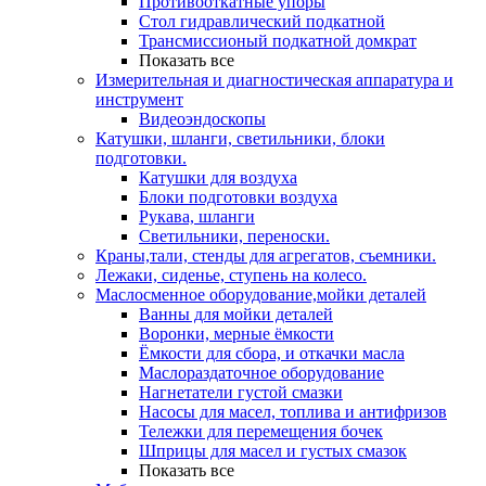
Противооткатные упоры
Стол гидравлический подкатной
Трансмиссионый подкатной домкрат
Показать все
Измерительная и диагностическая аппаратура и
инструмент
Видеоэндоскопы
Катушки, шланги, светильники, блоки
подготовки.
Катушки для воздуха
Блоки подготовки воздуха
Рукава, шланги
Светильники, переноски.
Краны,тали, стенды для агрегатов, съемники.
Лежаки, сиденье, ступень на колесо.
Маслосменное оборудование,мойки деталей
Ванны для мойки деталей
Воронки, мерные ёмкости
Ёмкости для сбора, и откачки масла
Маслораздаточное оборудование
Нагнетатели густой смазки
Насосы для масел, топлива и антифризов
Тележки для перемещения бочек
Шприцы для масел и густых смазок
Показать все