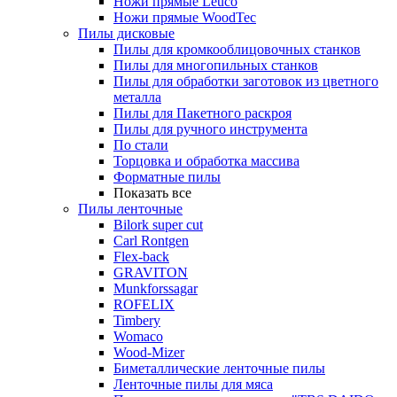
Ножи прямые Leuco
Ножи прямые WoodTec
Пилы дисковые
Пилы для кромкооблицовочных станков
Пилы для многопильных станков
Пилы для обработки заготовок из цветного
металла
Пилы для Пакетного раскроя
Пилы для ручного инструмента
По стали
Торцовка и обработка массива
Форматные пилы
Показать все
Пилы ленточные
Bilork super cut
Carl Rontgen
Flex-back
GRAVITON
Munkforssagar
ROFELIX
Timbery
Womaco
Wood-Mizer
Биметаллические ленточные пилы
Ленточные пилы для мяса