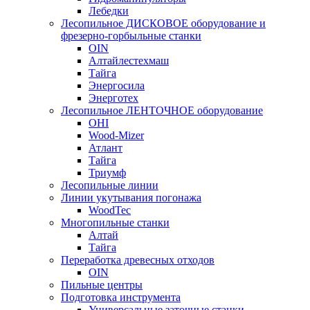
Лебедки
Лесопильное ДИСКОВОЕ оборудование и
фрезерно-горбыльные станки
OIN
Алтайлестехмаш
Тайга
Энергосила
Энерготех
Лесопильное ЛЕНТОЧНОЕ оборудование
OHI
Wood-Mizer
Атлант
Тайга
Триумф
Лесопильные линии
Линии укутывания погонажа
WoodTec
Многопильные станки
Алтай
Тайга
Переработка древесных отходов
OIN
Пильные центры
Подготовка инструмента
Универсальные заточные станки