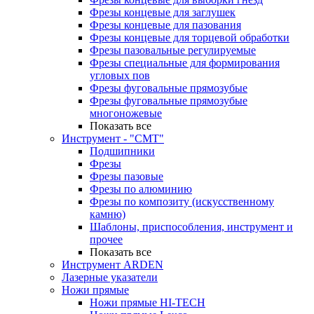
Фрезы концевые для заглушек
Фрезы концевые для пазования
Фрезы концевые для торцевой обработки
Фрезы пазовальные регулируемые
Фрезы специальные для формирования
угловых пов
Фрезы фуговальные прямозубые
Фрезы фуговальные прямозубые
многоножевые
Показать все
Инструмент - "СМТ"
Подшипники
Фрезы
Фрезы пазовые
Фрезы по алюминию
Фрезы по композиту (искусственному
камню)
Шаблоны, приспособления, инструмент и
прочее
Показать все
Инструмент ARDEN
Лазерные указатели
Ножи прямые
Ножи прямые HI-TECH