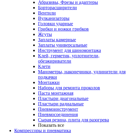
Абразивы, Фрезы и адаптеры
Борторасширители
Вентили
Вулканизаторы
Головки ударные
Грибки и ножки грибков
Жгуты
Заплаты камерные
Заплаты универсальные
Инструмент для шиномонтажа
Клей, герметик, уплотнители,
обезжириватели
Клети
Манометры, наконечники, удлинители для
подкачки
Монтажки
Наборы для ремонта проколов
Паста монтажная
Пластыри диагональные
Пластыри радиальные
Пневмоинструмент
Пневмосоединения
Сырая резина, плита для разогрева
Показать все
Компрессоры и пневматика