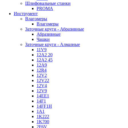
Шлифовальные станки
PROMA
Инструмент
Влагомеры
Влагомеры
Заточные круги - Абразивные
Абразивные
Чашки
Заточные круги - Алмазные
11V9
12A2 20
12A2 45
12A9
12R4
12V2
12V22
12V4
12V9
14EE1
14F1
14FF1H
1A1
1K222
1K700
2F6V