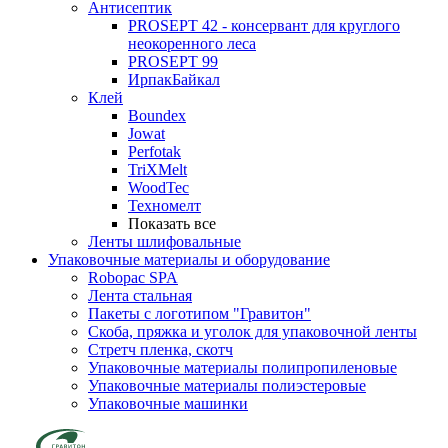
Антисептик
PROSEPT 42 - консервант для круглого
неокоренного леса
PROSEPT 99
ИрпакБайкал
Клей
Boundex
Jowat
Perfotak
TriXMelt
WoodTec
Техномелт
Показать все
Ленты шлифовальные
Упаковочные материалы и оборудование
Robopac SPA
Лента стальная
Пакеты с логотипом "Гравитон"
Скоба, пряжка и уголок для упаковочной ленты
Стретч пленка, скотч
Упаковочные материалы полипропиленовые
Упаковочные материалы полиэстеровые
Упаковочные машинки