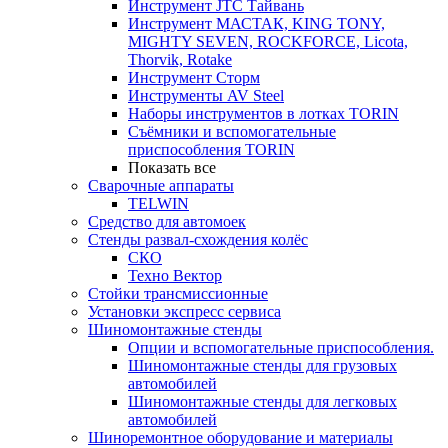
Инструмент JTC Тайвань
Инструмент МАСТАК, KING TONY,
MIGHTY SEVEN, ROCKFORCE, Licota,
Thorvik, Rotake
Инструмент Сторм
Инструменты AV Steel
Наборы инструментов в лотках TORIN
Съёмники и вспомогательные
приспособления TORIN
Показать все
Сварочные аппараты
TELWIN
Средство для автомоек
Стенды развал-схождения колёс
СКО
Техно Вектор
Стойки трансмиссионные
Установки экспресс сервиса
Шиномонтажные стенды
Опции и вспомогательные приспособления.
Шиномонтажные стенды для грузовых
автомобилей
Шиномонтажные стенды для легковых
автомобилей
Шиноремонтное оборудование и материалы