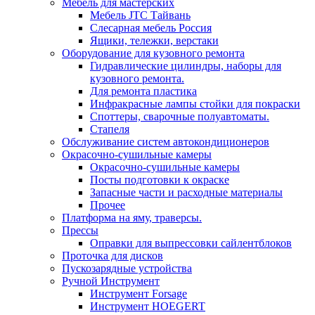
Мебель для мастерских
Мебель JTC Тайвань
Слесарная мебель Россия
Ящики, тележки, верстаки
Оборудование для кузовного ремонта
Гидравлические цилиндры, наборы для
кузовного ремонта.
Для ремонта пластика
Инфракрасные лампы стойки для покраски
Споттеры, сварочные полуавтоматы.
Стапеля
Обслуживание систем автокондиционеров
Окрасочно-сушильные камеры
Окрасочно-сушильные камеры
Посты подготовки к окраске
Запасные части и расходные материалы
Прочее
Платформа на яму, траверсы.
Прессы
Оправки для выпрессовки сайлентблоков
Проточка для дисков
Пускозарядные устройства
Ручной Инструмент
Инструмент Forsage
Инструмент HOEGERT