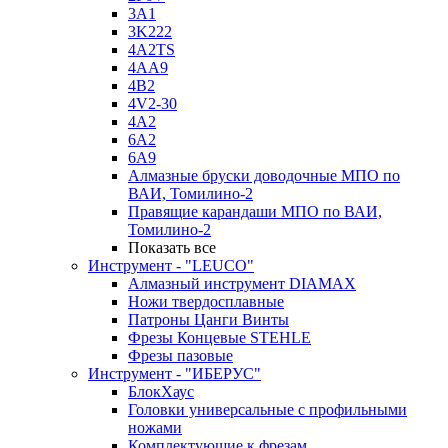
3A1
3K222
4A2TS
4AA9
4B2
4V2-30
4А2
6A2
6A9
Алмазные бруски доводочные МПО по
ВАИ, Томилино-2
Правящие карандаши МПО по ВАИ,
Томилино-2
Показать все
Инструмент - "LEUCO"
Алмазный инструмент DIAMAX
Ножи твердосплавные
Патроны Цанги Винты
Фрезы Концевые STEHLE
Фрезы пазовые
Инструмент - "ИБЕРУС"
БлокХаус
Головки универсальные с профильными
ножами
Комплектующие к фрезам