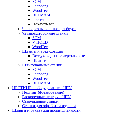
SCM
Shandong
WoodTec
BELMASH
Россия
Показать все
Чашкорезные станки для бруса
Четырехсторонние станки
SCM
V-HOLD
WoodTec
Шланги и воздуховоды
Воздуховоды полиуретановые
Шланги
Шлифовальные станки
SCM
Shandong
WoodTec
BELMASH
НЕСТИНГ и оборудование с ЧПУ
Нестинг (фрезерование)
Раскроечные центры с ЧПУ
Сверлильные станки
Станки для обработки изделий
Шланги и рукава для промышленности