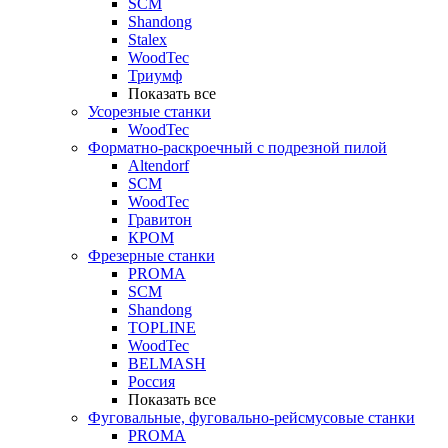
SCM
Shandong
Stalex
WoodTec
Триумф
Показать все
Усорезные станки
WoodTec
Форматно-раскроечный с подрезной пилой
Altendorf
SCM
WoodTec
Гравитон
КРОМ
Фрезерные станки
PROMA
SCM
Shandong
TOPLINE
WoodTec
BELMASH
Россия
Показать все
Фуговальные, фуговально-рейсмусовые станки
PROMA