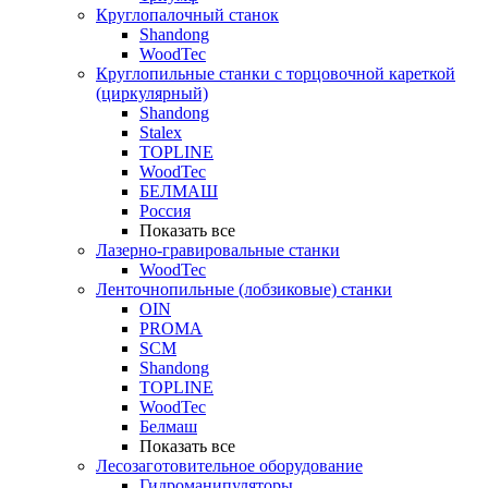
Круглопалочный станок
Shandong
WoodTec
Круглопильные станки с торцовочной кареткой
(циркулярный)
Shandong
Stalex
TOPLINE
WoodTec
БЕЛМАШ
Россия
Показать все
Лазерно-гравировальные станки
WoodTec
Ленточнопильные (лобзиковые) станки
OIN
PROMA
SCM
Shandong
TOPLINE
WoodTec
Белмаш
Показать все
Лесозаготовительное оборудование
Гидроманипуляторы