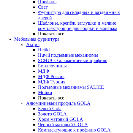
Профиль
Свет
Фурнитура для складных и раздвижных
дверей
Шаблоны, крепёж, заглушки и мелкие
комплектующие для сборки и монтажа
Показать все
Мебельная фурнитура
Акция
Hettich
Huwil подъемные механизмы
SCHUCO алюминиевый профиль
Бутылочницы
МДФ
МДФ Россия
МДФ Турция
Подъемные механизмы SALICE
Мойки
Показать все
Алюминиевый профиль GOLA
Белый Gola
Золото GOLA
Хром матовый GOLA
Черный матовый GOLA
Комплектующие к профилю GOLA