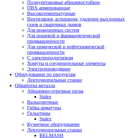
Полиуретановые абразивостойкие
ПВХ армированные
Высокотемпературные
Вентиляция, аспирация, удаление выхлопных
газов и сварочных дымов
Для инженерных систем
Для пищевой и фармацевтической
промышленности
Для химической и нефтехимической
промышленности
С электроподогревом
Хомуты и соединительные элементы
Электропроводящие
Оборудование по продуктам
Ленточнопильные станки
Обработка металла
Абразивно-отрезные пилы
Stalex
Вальцовочные
Гибка арматуры
Гильотины
Stalex
Кузнечное оборудование
Ленточнопильные станки
BELMASH