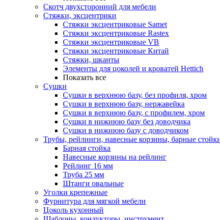
Скотч двухсторонний для мебели
Стяжки, эксцентрики
Cтяжки эксцентриковые Samet
Стяжки эксцентриковые Rastex
Стяжки эксцентриковые VB
Стяжки эксцентриковые Китай
Стяжки, шканты
Элементы для цоколей и кроватей Hettich
Показать все
Сушки
Сушки в верхнюю базу, без профиля, хром
Сушки в верхнюю базу, нержавейка
Сушки в верхнюю базу, с профилем, хром
Сушки в нижнюю базу без доводчика
Сушки в нижнюю базу с доводчиком
Трубы, рейлинги, навесные корзины, барные стойк
Барная стойка
Навесные корзины на рейлинг
Рейлинг 16 мм
Труба 25 мм
Штанги овальные
Уголки крепежные
Фурнитура для мягкой мебели
Цоколь кухонный
Шаблоны, кондукторы, инструмент