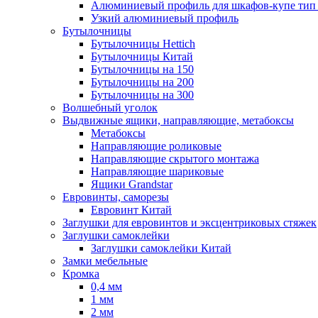
Алюминиевый профиль для шкафов-купе ти
Узкий алюминиевый профиль
Бутылочницы
Бутылочницы Hettich
Бутылочницы Китай
Бутылочницы на 150
Бутылочницы на 200
Бутылочницы на 300
Волшебный уголок
Выдвижные ящики, направляющие, метабоксы
Метабоксы
Направляющие роликовые
Направляющие скрытого монтажа
Направляющие шариковые
Ящики Grandstar
Евровинты, саморезы
Евровинт Китай
Заглушки для евровинтов и эксцентриковых стяжек
Заглушки самоклейки
Заглушки самоклейки Китай
Замки мебельные
Кромка
0,4 мм
1 мм
2 мм