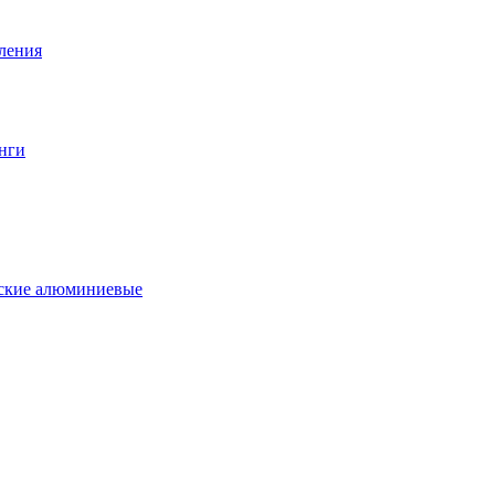
вления
нги
еские алюминиевые