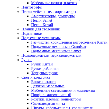
Мебельные ножки, пластик
Пантографы
Петли мебельные, амортизаторы
Амортизаторы, демпферы
Петли Samet
Петли Китай
Планки для столешниц
Подпятники
Подъемные механизмы
Газ-лифты, кронштейны антресольные Китай
Подъемные механизмы Grandstar
Подъемные механизмы Samet
Полкодержатели, зеркалодержатели
Ручки
Ручки Китай
Ручки-рейлинги
Торцевые ручки
Свет и электрика
Блоки питания
Датчики мебельные
Мебельные светильники и комплекты
Профиль алюминиевый
Розетки, клеммы, коннекторы
Светодиодная лента
Шнуры, кабель-каналы, соединители