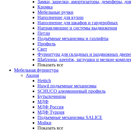
Замки, защелки, амортизаторы, демпферы, до
Кромка
Мебельные ручки
Наполнение для кухни
Наполнение для шкафов и гардеробных
Направляющие и системы выдвижения
Петли
Подъёмные механизмы и газлифты
Профиль
Свет
Фурнитура для складных и раздвижных двере
Шаблоны, крепёж, заглушки и мелкие компле
Показать все
Мебельная фурнитура
Акция
Hettich
Huwil подъемные механизмы
SCHUCO алюминиевый профиль
Бутылочницы
МДФ
МДФ Россия
МДФ Турция
Подъемные механизмы SALICE
Мойки
Показать все