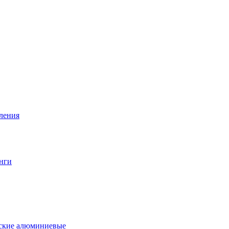
вления
нги
еские алюминиевые