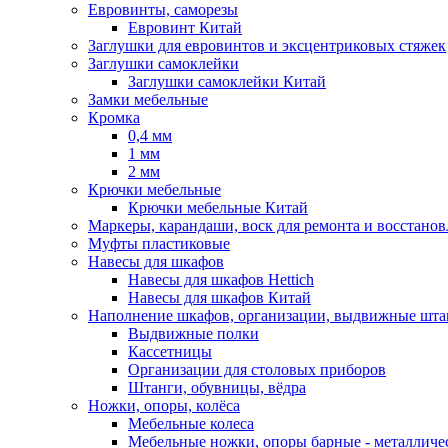
Евровинты, саморезы
Евровинт Китай
Заглушки для евровинтов и эксцентриковых стяжек
Заглушки самоклейки
Заглушки самоклейки Китай
Замки мебельные
Кромка
0,4 мм
1 мм
2 мм
Крючки мебельные
Крючки мебельные Китай
Маркеры, карандаши, воск для ремонта и восстано
Муфты пластиковые
Навесы для шкафов
Навесы для шкафов Hettich
Навесы для шкафов Китай
Наполнение шкафов, организации, выдвижные шта
Выдвижные полки
Кассетницы
Организации для столовых приборов
Штанги, обувницы, вёдра
Ножки, опоры, колёса
Мебельные колеса
Мебельные ножки, опоры барные - металлич