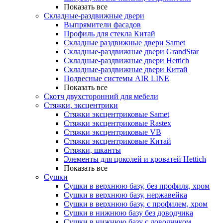
Показать все
Складные-раздвижные двери
Выпрямители фасадов
Профиль для стекла Китай
Складные раздвижные двери Samet
Складные-раздвижные двери GrandStar
Складные-раздвижные двери Hettich
Складные-раздвижные двери Китай
Подвесные системы AIR LINE
Показать все
Скотч двухсторонний для мебели
Стяжки, эксцентрики
Cтяжки эксцентриковые Samet
Стяжки эксцентриковые Rastex
Стяжки эксцентриковые VB
Стяжки эксцентриковые Китай
Стяжки, шканты
Элементы для цоколей и кроватей Hettich
Показать все
Сушки
Сушки в верхнюю базу, без профиля, хром
Сушки в верхнюю базу, нержавейка
Сушки в верхнюю базу, с профилем, хром
Сушки в нижнюю базу без доводчика
Сушки в нижнюю базу с доводчиком