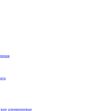
вления
нги
еские алюминиевые