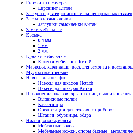
Евровинты, саморезы
Евровинт Китай
Заглушки для евровинтов и эксцентриковых стяжек
Заглушки самоклейки
Заглушки самоклейки Китай
Замки мебельные
Кромка
0,4 мм
1 мм
2 мм
Крючки мебельные
Крючки мебельные Китай
Маркеры, карандаши, воск для ремонта и восстано
Муфты пластиковые
Навесы для шкафов
Навесы для шкафов Hettich
Навесы для шкафов Китай
Наполнение шкафов, организации, выдвижные шта
Выдвижные полки
Кассетницы
Организации для столовых приборов
Штанги, обувницы, вёдра
Ножки, опоры, колёса
Мебельные колеса
Мебельные ножки, опоры барные - металлич