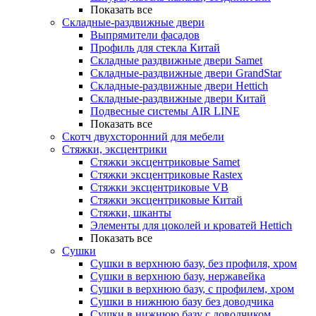
Показать все
Складные-раздвижные двери
Выпрямители фасадов
Профиль для стекла Китай
Складные раздвижные двери Samet
Складные-раздвижные двери GrandStar
Складные-раздвижные двери Hettich
Складные-раздвижные двери Китай
Подвесные системы AIR LINE
Показать все
Скотч двухсторонний для мебели
Стяжки, эксцентрики
Cтяжки эксцентриковые Samet
Стяжки эксцентриковые Rastex
Стяжки эксцентриковые VB
Стяжки эксцентриковые Китай
Стяжки, шканты
Элементы для цоколей и кроватей Hettich
Показать все
Сушки
Сушки в верхнюю базу, без профиля, хром
Сушки в верхнюю базу, нержавейка
Сушки в верхнюю базу, с профилем, хром
Сушки в нижнюю базу без доводчика
Сушки в нижнюю базу с доводчиком