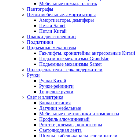
Мебельные ножки, пластик
Пантографы
Петли мебельные, амортизаторы
Амортизаторы, демпферы
Петли Samet
Петли Китай
Планки для столешниц
Подпятники
Подъемные механизмы
Газ-лифты, кронштейны антресольные Китай
Подъемные механизмы Grandstar
Подъемные механизмы Samet
Полкодержатели, зеркалодержатели
Ручки
Ручки Китай
Ручки-рейлинги
Торцевые ручки
Свет и электрика
Блоки питания
Датчики мебельные
Мебельные светильники и комплекты
Профиль алюминиевый
Розетки, клеммы, коннекторы
Светодиодная лента
Шнуры, кабель-каналы, соединители