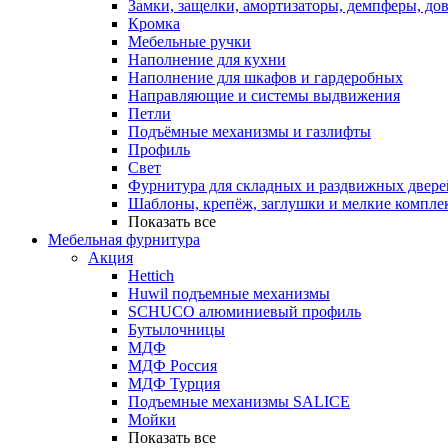
Замки, защелки, амортизаторы, демпферы, до
Кромка
Мебельные ручки
Наполнение для кухни
Наполнение для шкафов и гардеробных
Направляющие и системы выдвижения
Петли
Подъёмные механизмы и газлифты
Профиль
Свет
Фурнитура для складных и раздвижных двере
Шаблоны, крепёж, заглушки и мелкие компле
Показать все
Мебельная фурнитура
Акция
Hettich
Huwil подъемные механизмы
SCHUCO алюминиевый профиль
Бутылочницы
МДФ
МДФ Россия
МДФ Турция
Подъемные механизмы SALICE
Мойки
Показать все