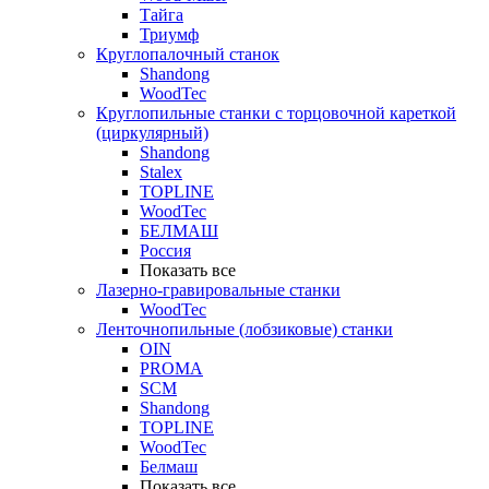
Тайга
Триумф
Круглопалочный станок
Shandong
WoodTec
Круглопильные станки с торцовочной кареткой
(циркулярный)
Shandong
Stalex
TOPLINE
WoodTec
БЕЛМАШ
Россия
Показать все
Лазерно-гравировальные станки
WoodTec
Ленточнопильные (лобзиковые) станки
OIN
PROMA
SCM
Shandong
TOPLINE
WoodTec
Белмаш
Показать все