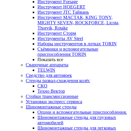
Инструмент Forsage
Инструмент HOEGERT
Инструмент JTC Тайвань
Инструмент МАСТАК, KING TONY,
MIGHTY SEVEN, ROCKFORCE, Licota,
Thorvik, Rotake
Инструмент Сторм
Инструменты AV Steel
Наборы инструментов в лотках TORIN
Съёмники и вспомогательные
приспособления TORIN
Показать все
Сварочные аппараты
TELWIN
Средство для автомоек
Стенды развал-схождения колёс
СКО
Техно Вектор
Стойки трансмиссионные
Установки экспресс сервиса
Шиномонтажные стенды
Опции и вспомогательные приспособления.
Шиномонтажные стенды для грузовых
автомобилей
Шиномонтажные стенды для легковых