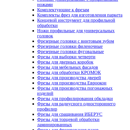
ножами
Комплектующие к фрезам
Комплекты фрез для изготовления паркета
Концевой инструмент для профильной
обработки
Ножи профильные для универсальных
головок
Фрезерные головки с винтовым зубом
Фрезерные головки филеночные
Фрезерные головки фуговальные
Фрезы для выборки четверти
Фрезы для дверных коробок
Фрезы для мебельных фасадов
Фрезы для обработки КРОМОК
Фрезы для производства дверей
Фрезы для производства Евроокон
Фрезы для производства погонажных
изделий
Фрезы для профилирования обкладки
Фрезы для радиусного одностороннего
профилир
Фрезы для сращивания ИБЕРУС
Фрезы для торцевой обработки
ламинированных
Фрезы для фрезерования пазов