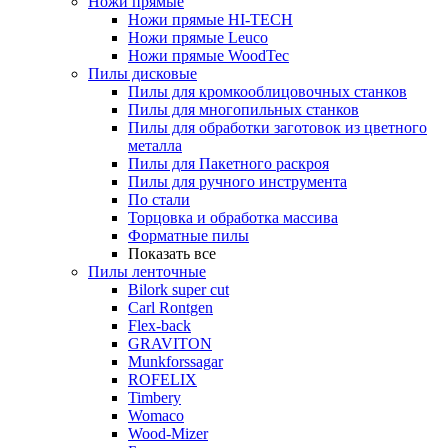
Ножи прямые
Ножи прямые HI-TECH
Ножи прямые Leuco
Ножи прямые WoodTec
Пилы дисковые
Пилы для кромкооблицовочных станков
Пилы для многопильных станков
Пилы для обработки заготовок из цветного
металла
Пилы для Пакетного раскроя
Пилы для ручного инструмента
По стали
Торцовка и обработка массива
Форматные пилы
Показать все
Пилы ленточные
Bilork super cut
Carl Rontgen
Flex-back
GRAVITON
Munkforssagar
ROFELIX
Timbery
Womaco
Wood-Mizer