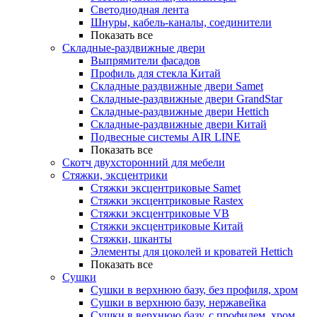
Светодиодная лента
Шнуры, кабель-каналы, соединители
Показать все
Складные-раздвижные двери
Выпрямители фасадов
Профиль для стекла Китай
Складные раздвижные двери Samet
Складные-раздвижные двери GrandStar
Складные-раздвижные двери Hettich
Складные-раздвижные двери Китай
Подвесные системы AIR LINE
Показать все
Скотч двухсторонний для мебели
Стяжки, эксцентрики
Cтяжки эксцентриковые Samet
Стяжки эксцентриковые Rastex
Стяжки эксцентриковые VB
Стяжки эксцентриковые Китай
Стяжки, шканты
Элементы для цоколей и кроватей Hettich
Показать все
Сушки
Сушки в верхнюю базу, без профиля, хром
Сушки в верхнюю базу, нержавейка
Сушки в верхнюю базу, с профилем, хром