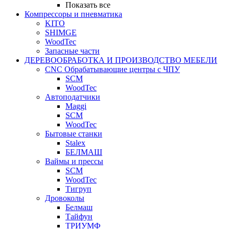
Показать все
Компрессоры и пневматика
KITO
SHIMGE
WoodTec
Запасные части
ДЕРЕВООБРАБОТКА И ПРОИЗВОДСТВО МЕБЕЛИ
CNC Обрабатывающие центры с ЧПУ
SCM
WoodTec
Автоподатчики
Maggi
SCM
WoodTec
Бытовые станки
Stalex
БЕЛМАШ
Ваймы и прессы
SCM
WoodTec
Тигруп
Дровоколы
Белмаш
Тайфун
ТРИУМФ