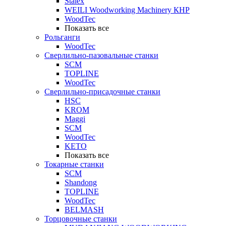
Stalex
WEILI Woodworking Machinery КНР
WoodTec
Показать все
Рольганги
WoodTec
Сверлильно-пазовальные станки
SCM
TOPLINE
WoodTec
Сверлильно-присадочные станки
HSC
KROM
Maggi
SCM
WoodTec
KETO
Показать все
Токарные станки
SCM
Shandong
TOPLINE
WoodTec
BELMASH
Торцовочные станки