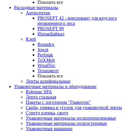
Показать все
Расходные материалы
Антисептик
PROSEPT 42 - консервант для круглого
неокоренного леса
PROSEPT 99
ИрпакБайкал
Клей
Boundex
Jowat
Perfotak
TriXMelt
WoodTec
Техномелт
Показать все
Ленты шлифовальные
Упаковочные материалы и оборудование
Robopac SPA
Лента стальная
Пакеты с логотипом "Гравитон"
Скоба, пряжка и уголок для упаковочной ленты
Стретч пленка, скотч
Упаковочные материалы полипропиленовые
Упаковочные материалы полиэстеровые
Упаковочные машинки