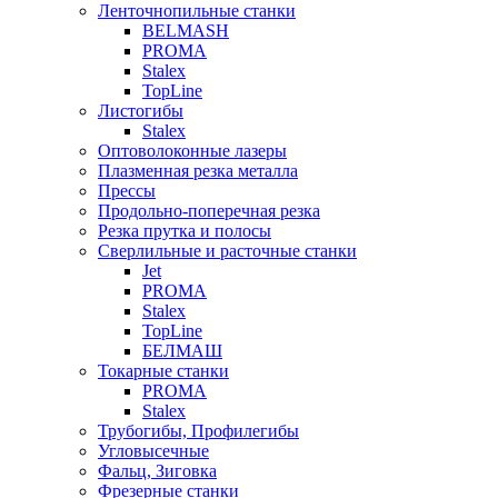
Ленточнопильные станки
BELMASH
PROMA
Stalex
TopLine
Листогибы
Stalex
Оптоволоконные лазеры
Плазменная резка металла
Прессы
Продольно-поперечная резка
Резка прутка и полосы
Сверлильные и расточные станки
Jet
PROMA
Stalex
TopLine
БЕЛМАШ
Токарные станки
PROMA
Stalex
Трубогибы, Профилегибы
Угловысечные
Фальц, Зиговка
Фрезерные станки