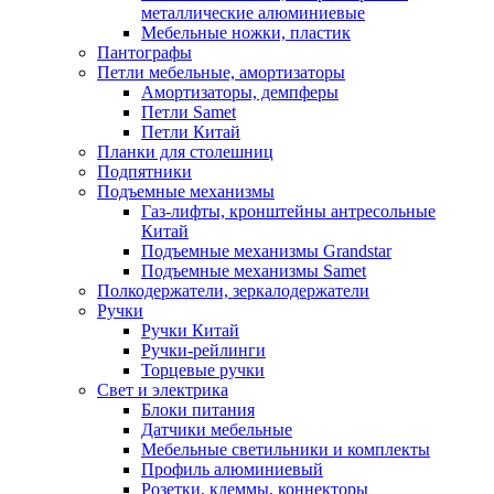
металлические алюминиевые
Мебельные ножки, пластик
Пантографы
Петли мебельные, амортизаторы
Амортизаторы, демпферы
Петли Samet
Петли Китай
Планки для столешниц
Подпятники
Подъемные механизмы
Газ-лифты, кронштейны антресольные
Китай
Подъемные механизмы Grandstar
Подъемные механизмы Samet
Полкодержатели, зеркалодержатели
Ручки
Ручки Китай
Ручки-рейлинги
Торцевые ручки
Свет и электрика
Блоки питания
Датчики мебельные
Мебельные светильники и комплекты
Профиль алюминиевый
Розетки, клеммы, коннекторы