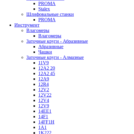
PROMA
Stalex
Шлифовальные станки
PROMA
Инструмент
Влагомеры
Влагомеры
Заточные круги - Абразивные
Абразивные
Чашки
Заточные круги - Алмазные
11V9
12A2 20
12A2 45
12A9
12R4
12V2
12V22
12V4
12V9
14EE1
14F1
14FF1H
1A1
1K222