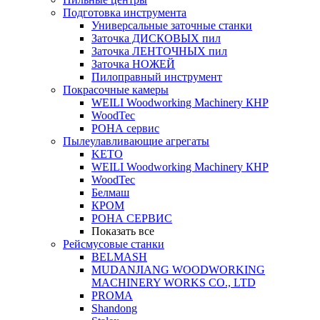
Подготовка инструмента
Универсальные заточные станки
Заточка ДИСКОВЫХ пил
Заточка ЛЕНТОЧНЫХ пил
Заточка НОЖЕЙ
Пилоправный инструмент
Покрасочные камеры
WEILI Woodworking Machinery КНР
WoodTec
РОНА сервис
Пылеулавливающие агрегаты
KETO
WEILI Woodworking Machinery КНР
WoodTec
Белмаш
КРОМ
РОНА СЕРВИС
Показать все
Рейсмусовые станки
BELMASH
MUDANJIANG WOODWORKING
MACHINERY WORKS CO., LTD
PROMA
Shandong