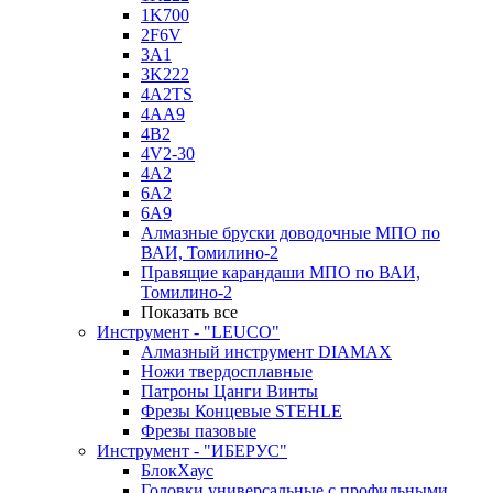
1K700
2F6V
3A1
3K222
4A2TS
4AA9
4B2
4V2-30
4А2
6A2
6A9
Алмазные бруски доводочные МПО по
ВАИ, Томилино-2
Правящие карандаши МПО по ВАИ,
Томилино-2
Показать все
Инструмент - "LEUCO"
Алмазный инструмент DIAMAX
Ножи твердосплавные
Патроны Цанги Винты
Фрезы Концевые STEHLE
Фрезы пазовые
Инструмент - "ИБЕРУС"
БлокХаус
Головки универсальные с профильными