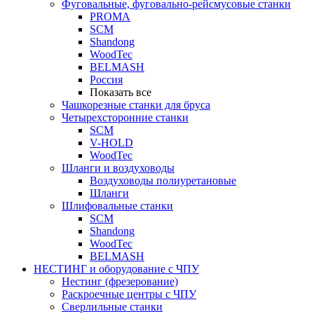
Фуговальные, фуговально-рейсмусовые станки
PROMA
SCM
Shandong
WoodTec
BELMASH
Россия
Показать все
Чашкорезные станки для бруса
Четырехсторонние станки
SCM
V-HOLD
WoodTec
Шланги и воздуховоды
Воздуховоды полиуретановые
Шланги
Шлифовальные станки
SCM
Shandong
WoodTec
BELMASH
НЕСТИНГ и оборудование с ЧПУ
Нестинг (фрезерование)
Раскроечные центры с ЧПУ
Сверлильные станки