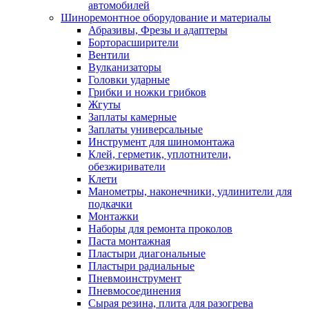
автомобилей
Шиноремонтное оборудование и материалы
Абразивы, Фрезы и адаптеры
Борторасширители
Вентили
Вулканизаторы
Головки ударные
Грибки и ножки грибков
Жгуты
Заплаты камерные
Заплаты универсальные
Инструмент для шиномонтажа
Клей, герметик, уплотнители,
обезжириватели
Клети
Манометры, наконечники, удлинители для
подкачки
Монтажки
Наборы для ремонта проколов
Паста монтажная
Пластыри диагональные
Пластыри радиальные
Пневмоинструмент
Пневмосоединения
Сырая резина, плита для разогрева