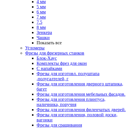
4 мм
5 мм
6 мм
7 мм
7.5
8 мм
Зенкера
Чашки
Показать все
Угломеры
Фрезы для фрезерных станков
Блок-Хаус
Комплекты фрез для окон
С напайками
Фрезы для изготовл. полуштапа
,полугалтелей, г
Фрезы для изготовления дверного штапика,
багет
Фрезы для изготовления мебельных фасадов.
Фрезы для изготовления плинтуса,
наличника, поручня
Фрезы для изготовления филенчатых дверей.
Фрезы для изготовления, половой доски,
вагонки
Фрезы для сращивания