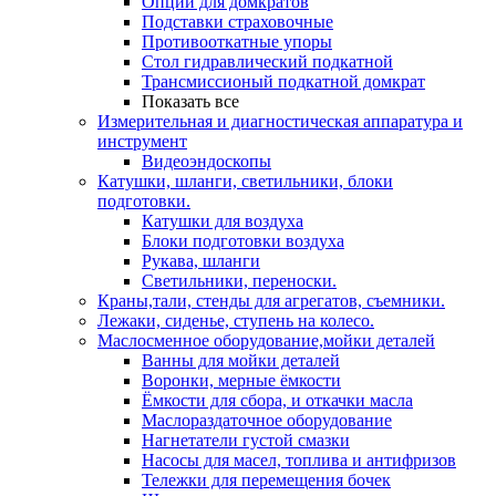
Опции для домкратов
Подставки страховочные
Противооткатные упоры
Стол гидравлический подкатной
Трансмиссионый подкатной домкрат
Показать все
Измерительная и диагностическая аппаратура и
инструмент
Видеоэндоскопы
Катушки, шланги, светильники, блоки
подготовки.
Катушки для воздуха
Блоки подготовки воздуха
Рукава, шланги
Светильники, переноски.
Краны,тали, стенды для агрегатов, съемники.
Лежаки, сиденье, ступень на колесо.
Маслосменное оборудование,мойки деталей
Ванны для мойки деталей
Воронки, мерные ёмкости
Ёмкости для сбора, и откачки масла
Маслораздаточное оборудование
Нагнетатели густой смазки
Насосы для масел, топлива и антифризов
Тележки для перемещения бочек