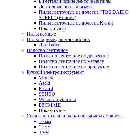
Биметаллические ленточные пилы
Ленточные пилы для мяса
Пилы ленточные из полотна "TBS DAIDO
STEEL" (Япония)
Пилы ленточные из полотна Китай
Показать все
Пилы рамные
Пилы тарные для многопилов
Для Тайги
Полотно ленточное
Полотно ленточное по древесине
Полотно ленточное по металлу
Полотно ленточное по продуктам
Ручной электроинструмент
Virutex
Asaki
Festool
SENCO
Wilton струбцины
БЕЛМАШ
Показать все
Сверла для сверлильно-присадочных станков
10 мм
11 мм
3 мм