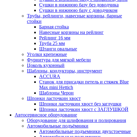
Сушки в нижнюю базу без доводчика
Сушки в нижнюю базу с доводчиком
Трубы, рейлинги, навесные корзины, барные
стойки
Барная стойка
Навесные корзины на рейлинг
Рейлинг 16 мм
Труба 25 мм
Штанги овальные
Уголки крепежные
Фурнитура для мягкой мебели
Цоколь кухонный
Шаблоны, кондукторы, инструмент
ACCURA
Станок для присадки петель и стяжек Blue
Max mini Hettich
Шаблоны Черон
Шпонки ласточкин хвост
Шпонки ласточкин хвост без заглушки
Шпонки ласточкин хвост с ЗАГЛУШКОЙ
Автосервисное оборудование
Оборудование для шлифования и полирования
Автомобильные подъёмники
Автомобильные подъемники двухстоечные
Автомобильные подъемники