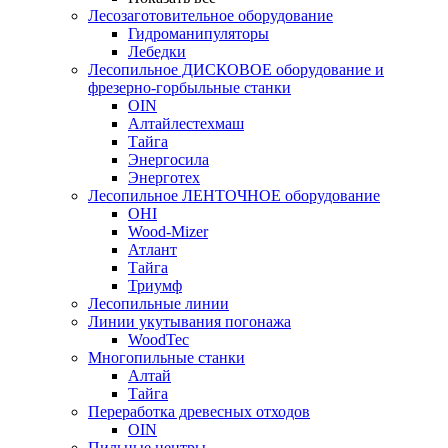
Лесозаготовительное оборудование
Гидроманипуляторы
Лебедки
Лесопильное ДИСКОВОЕ оборудование и
фрезерно-горбыльные станки
OIN
Алтайлестехмаш
Тайга
Энергосила
Энерготех
Лесопильное ЛЕНТОЧНОЕ оборудование
OHI
Wood-Mizer
Атлант
Тайга
Триумф
Лесопильные линии
Линии укутывания погонажа
WoodTec
Многопильные станки
Алтай
Тайга
Переработка древесных отходов
OIN
Пильные центры