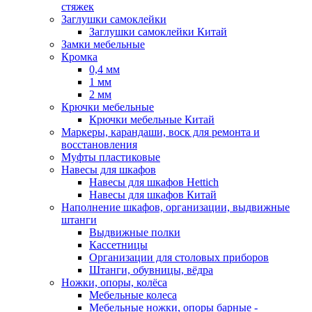
стяжек
Заглушки самоклейки
Заглушки самоклейки Китай
Замки мебельные
Кромка
0,4 мм
1 мм
2 мм
Крючки мебельные
Крючки мебельные Китай
Маркеры, карандаши, воск для ремонта и
восстановления
Муфты пластиковые
Навесы для шкафов
Навесы для шкафов Hettich
Навесы для шкафов Китай
Наполнение шкафов, организации, выдвижные
штанги
Выдвижные полки
Кассетницы
Организации для столовых приборов
Штанги, обувницы, вёдра
Ножки, опоры, колёса
Мебельные колеса
Мебельные ножки, опоры барные -