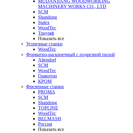
MUDANJIANG WOODWORKING
MACHINERY WORKS CO., LTD
SCM
Shandong
Stalex
WoodTec
Триумф
Показать все
Усорезные станки
WoodTec
Форматно-раскроечный с подрезной пилой
Altendorf
SCM
WoodTec
Гравитон
КРОМ
Фрезерные станки
PROMA
SCM
Shandong
TOPLINE
WoodTec
BELMASH
Россия
Показать все