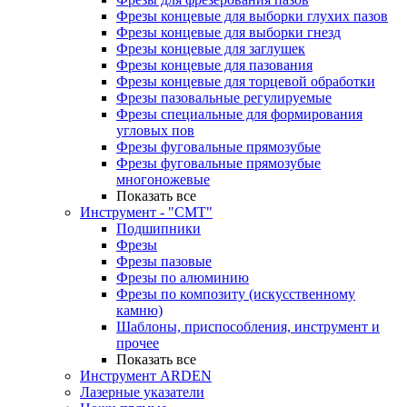
Фрезы концевые для выборки глухих пазов
Фрезы концевые для выборки гнезд
Фрезы концевые для заглушек
Фрезы концевые для пазования
Фрезы концевые для торцевой обработки
Фрезы пазовальные регулируемые
Фрезы специальные для формирования
угловых пов
Фрезы фуговальные прямозубые
Фрезы фуговальные прямозубые
многоножевые
Показать все
Инструмент - "СМТ"
Подшипники
Фрезы
Фрезы пазовые
Фрезы по алюминию
Фрезы по композиту (искусственному
камню)
Шаблоны, приспособления, инструмент и
прочее
Показать все
Инструмент ARDEN
Лазерные указатели