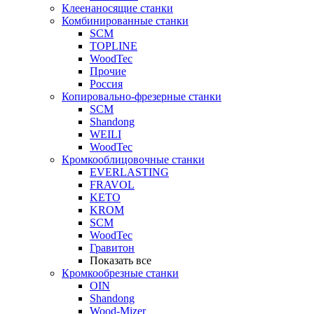
Клеенаносящие станки
Комбинированные станки
SCM
TOPLINE
WoodTec
Прочие
Россия
Копировально-фрезерные станки
SCM
Shandong
WEILI
WoodTec
Кромкооблицовочные станки
EVERLASTING
FRAVOL
KETO
KROM
SCM
WoodTec
Гравитон
Показать все
Кромкообрезные станки
OIN
Shandong
Wood-Mizer