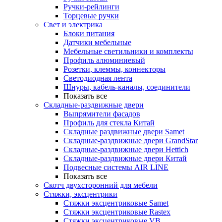
Ручки-рейлинги
Торцевые ручки
Свет и электрика
Блоки питания
Датчики мебельные
Мебельные светильники и комплекты
Профиль алюминиевый
Розетки, клеммы, коннекторы
Светодиодная лента
Шнуры, кабель-каналы, соединители
Показать все
Складные-раздвижные двери
Выпрямители фасадов
Профиль для стекла Китай
Складные раздвижные двери Samet
Складные-раздвижные двери GrandStar
Складные-раздвижные двери Hettich
Складные-раздвижные двери Китай
Подвесные системы AIR LINE
Показать все
Скотч двухсторонний для мебели
Стяжки, эксцентрики
Cтяжки эксцентриковые Samet
Стяжки эксцентриковые Rastex
Стяжки эксцентриковые VB