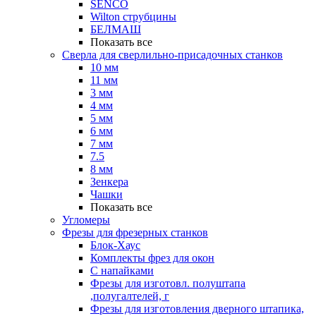
SENCO
Wilton струбцины
БЕЛМАШ
Показать все
Сверла для сверлильно-присадочных станков
10 мм
11 мм
3 мм
4 мм
5 мм
6 мм
7 мм
7.5
8 мм
Зенкера
Чашки
Показать все
Угломеры
Фрезы для фрезерных станков
Блок-Хаус
Комплекты фрез для окон
С напайками
Фрезы для изготовл. полуштапа
,полугалтелей, г
Фрезы для изготовления дверного штапика,