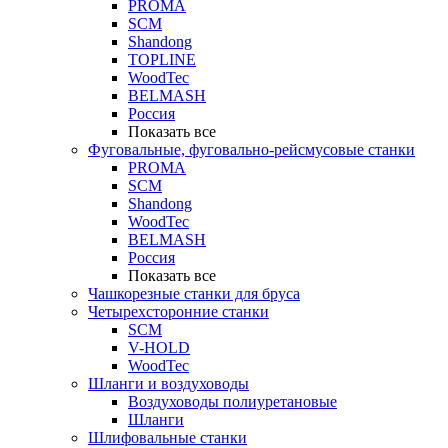
PROMA
SCM
Shandong
TOPLINE
WoodTec
BELMASH
Россия
Показать все
Фуговальные, фуговально-рейсмусовые станки
PROMA
SCM
Shandong
WoodTec
BELMASH
Россия
Показать все
Чашкорезные станки для бруса
Четырехсторонние станки
SCM
V-HOLD
WoodTec
Шланги и воздуховоды
Воздуховоды полиуретановые
Шланги
Шлифовальные станки