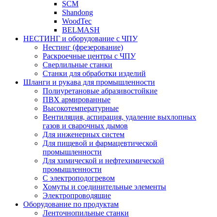
SCM
Shandong
WoodTec
BELMASH
НЕСТИНГ и оборудование с ЧПУ
Нестинг (фрезерование)
Раскроечные центры с ЧПУ
Сверлильные станки
Станки для обработки изделий
Шланги и рукава для промышленности
Полиуретановые абразивостойкие
ПВХ армированные
Высокотемпературные
Вентиляция, аспирация, удаление выхлопных
газов и сварочных дымов
Для инженерных систем
Для пищевой и фармацевтической
промышленности
Для химической и нефтехимической
промышленности
С электроподогревом
Хомуты и соединительные элементы
Электропроводящие
Оборудование по продуктам
Ленточнопильные станки