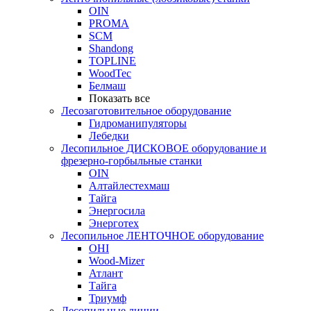
OIN
PROMA
SCM
Shandong
TOPLINE
WoodTec
Белмаш
Показать все
Лесозаготовительное оборудование
Гидроманипуляторы
Лебедки
Лесопильное ДИСКОВОЕ оборудование и
фрезерно-горбыльные станки
OIN
Алтайлестехмаш
Тайга
Энергосила
Энерготех
Лесопильное ЛЕНТОЧНОЕ оборудование
OHI
Wood-Mizer
Атлант
Тайга
Триумф
Лесопильные линии