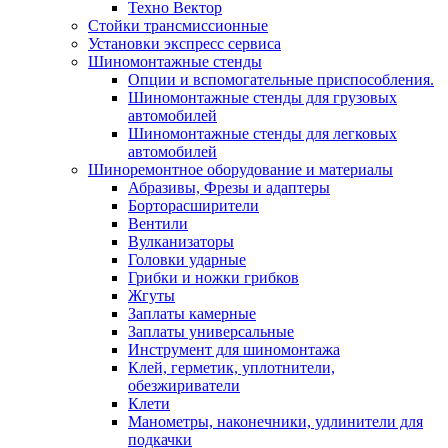
Техно Вектор
Стойки трансмиссионные
Установки экспресс сервиса
Шиномонтажные стенды
Опции и вспомогательные приспособления.
Шиномонтажные стенды для грузовых
автомобилей
Шиномонтажные стенды для легковых
автомобилей
Шиноремонтное оборудование и материалы
Абразивы, Фрезы и адаптеры
Борторасширители
Вентили
Вулканизаторы
Головки ударные
Грибки и ножки грибков
Жгуты
Заплаты камерные
Заплаты универсальные
Инструмент для шиномонтажа
Клей, герметик, уплотнители,
обезжириватели
Клети
Манометры, наконечники, удлинители для
подкачки