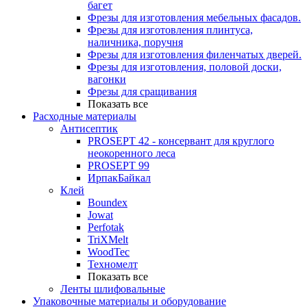
багет
Фрезы для изготовления мебельных фасадов.
Фрезы для изготовления плинтуса,
наличника, поручня
Фрезы для изготовления филенчатых дверей.
Фрезы для изготовления, половой доски,
вагонки
Фрезы для сращивания
Показать все
Расходные материалы
Антисептик
PROSEPT 42 - консервант для круглого
неокоренного леса
PROSEPT 99
ИрпакБайкал
Клей
Boundex
Jowat
Perfotak
TriXMelt
WoodTec
Техномелт
Показать все
Ленты шлифовальные
Упаковочные материалы и оборудование