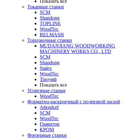
Показать все
Токарные станки
SCM
Shandong
TOPLINE
WoodTec
BELMASH
Торцовочные станки
MUDANJIANG WOODWORKING
MACHINERY WORKS CO., LTD
SCM
Shandong
Stalex
WoodTec
Триумф
Показать все
Усорезные станки
WoodTec
Форматно-раскроечный с подрезной пилой
Altendorf
SCM
WoodTec
Гравитон
КРОМ
Фрезерные станки