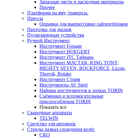
Запасные части и расходные материалы
Прочее
Платформа на яму, траверсы.
Прессы
Оправки для выпрессовки сайлентблоков
Проточка для дисков
Пускозарядные устройства
Ручной Инструмент
Инструмент Forsage
Инструмент HOEGERT
Инструмент JTC Тайвань
Инструмент МАСТАК, KING TONY,
MIGHTY SEVEN, ROCKFORCE, Licota,
Thorvik, Rotake
Инструмент Сторм
Инструменты AV Steel
Наборы инструментов в лотках TORIN
Съёмники и вспомогательные
приспособления TORIN
Показать все
Сварочные аппараты
TELWIN
Средство для автомоек
Стенды развал-схождения колёс
СКО