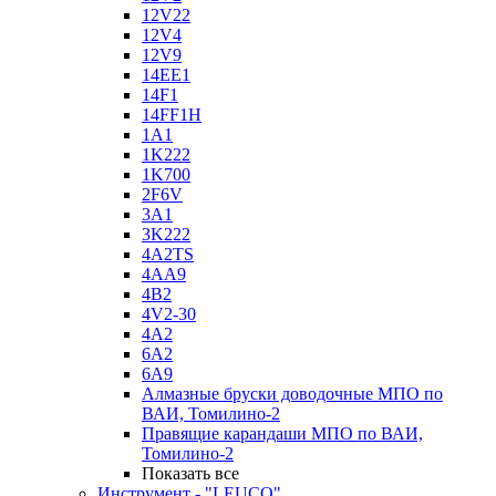
12V22
12V4
12V9
14EE1
14F1
14FF1H
1A1
1K222
1K700
2F6V
3A1
3K222
4A2TS
4AA9
4B2
4V2-30
4А2
6A2
6A9
Алмазные бруски доводочные МПО по
ВАИ, Томилино-2
Правящие карандаши МПО по ВАИ,
Томилино-2
Показать все
Инструмент - "LEUCO"