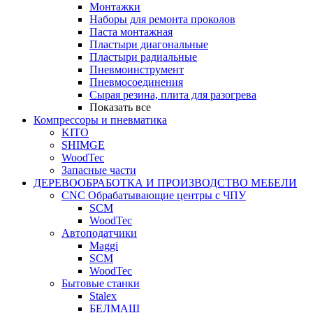
Монтажки
Наборы для ремонта проколов
Паста монтажная
Пластыри диагональные
Пластыри радиальные
Пневмоинструмент
Пневмосоединения
Сырая резина, плита для разогрева
Показать все
Компрессоры и пневматика
KITO
SHIMGE
WoodTec
Запасные части
ДЕРЕВООБРАБОТКА И ПРОИЗВОДСТВО МЕБЕЛИ
CNC Обрабатывающие центры с ЧПУ
SCM
WoodTec
Автоподатчики
Maggi
SCM
WoodTec
Бытовые станки
Stalex
БЕЛМАШ