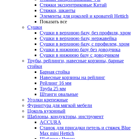
Стяжки эксцентриковые Китай
Стяжки, шканты
Элементы для цоколей и кроватей Hettich
Показать все
Сушки
Сушки в верхнюю базу, без профиля, хром
Сушки в верхнюю базу, нержавейка
Сушки в верхнюю базу, с профилем, хром
Сушки в нижнюю базу без доводчика
Сушки в нижнюю базу с доводчиком
Трубы, рейлинги, навесные корзины, барные
стойки
Барная стойка
Навесные корзины на рейлинг
Рейлинг 16 мм
Труба 25 мм
Штанги овальные
Уголки крепежные
Фурнитура для мягкой мебели
Цоколь кухонный
Шаблоны, кондукторы, инструмент
ACCURA
Станок для присадки петель и стяжек Blue
Max mini Hettich
Шаблоны Черон