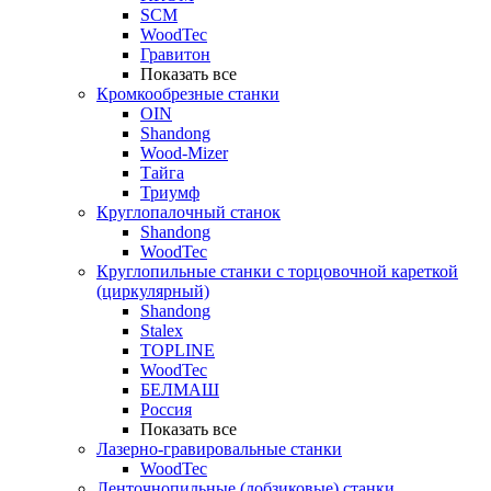
SCM
WoodTec
Гравитон
Показать все
Кромкообрезные станки
OIN
Shandong
Wood-Mizer
Тайга
Триумф
Круглопалочный станок
Shandong
WoodTec
Круглопильные станки с торцовочной кареткой
(циркулярный)
Shandong
Stalex
TOPLINE
WoodTec
БЕЛМАШ
Россия
Показать все
Лазерно-гравировальные станки
WoodTec
Ленточнопильные (лобзиковые) станки