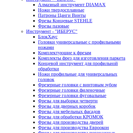
Алмазный инструмент DIAMAX
Ножи твердосплавные
Патроны Цанги Винты
Фрезы Концевые STEHLE
Фрезы пазовые
Инструмент - "ИБЕРУС"
БлокХаус
Головки универсальные с профильными
ножами
Комплектующие к фрезам
Комплекты фрез для изготовления паркета
Концевой инструмент для профильной
обработки
Ножи профильные для универсальных
головок
Фрезерные головки с винтовым зубом
Фрезерные головки филеночные
Фрезерные головки фуговальные
Фрезы для выборки четверти
Фрезы для дверных коробок
Фрезы для мебельных фасадов
Фрезы для обработки КРОМОК
Фрезы для производства дверей
Фрезы для производства Евроокон
Фрезы для производства погонажных