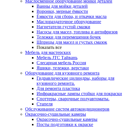
Маслосменное оборудование,мойки деталей
Ванны для мойки деталей
Воронки, мерные ёмкости
Ёмкости для сбора, и откачки масла
Маслораздаточное оборудование
Нагнетатели густой смазки
Насосы для масел, топлива и антифризов
Тележки для перемещения бочек
Шприцы для масел и густых смазок
Показать все
Мебель для мастерских
Мебель JTC Тайвань
Слесарная мебель Россия
Ящики, тележки, верстаки
Оборудование для кузовного ремонта
Гидравлические цилиндры, наборы для
кузовного ремонта.
Для ремонта пластика
Инфракрасные лампы стойки для покраски
Споттеры, сварочные полуавтоматы.
Стапеля
Обслуживание систем автокондиционеров
Окрасочно-сушильные камеры
Окрасочно-сушильные камеры
Посты подготовки к окраске