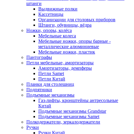
штанги
Выдвижные полки
Кассетницы
Организации для столовых приборов
Штанги, обувницы, вёдра
Ножки, опоры, колёса
Мебельные колеса
Мебельные ножки, опоры барные -
металлические алюминиевые
Мебельные ножки, пластик
Пантографы
Петли мебельные, амортизаторы
Амортизаторы, демпферы
Петли Samet
Петли Китай
Планки для столешниц
Подпятники
Подъемные механизмы
Газ-лифты, кронштейны антресольные
Китай
Подъемные механизмы Grandstar
Подъемные механизмы Samet
Полкодержатели, зеркалодержатели
Ручки
Ручки Китай