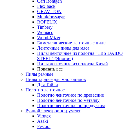
Carl Rontgen
Flex-back
GRAVITON
Munkforssagar
ROFELIX
Timbery
Womaco
Wood-Mizer
Биметаллические ленточные пилы
Ленточные пилы для мяса
Пилы ленточные из полотна "TBS DAIDO
STEEL" (Япония)
Пилы ленточные из полотна Китай
Показать все
Пилы рамные
Пилы тарные для многопилов
Для Тайги
Полотно ленточное
Полотно ленточное по древесине
Полотно ленточное по металлу
Полотно ленточное по продуктам
Ручной электроинструмент
Virutex
Asaki
Festool