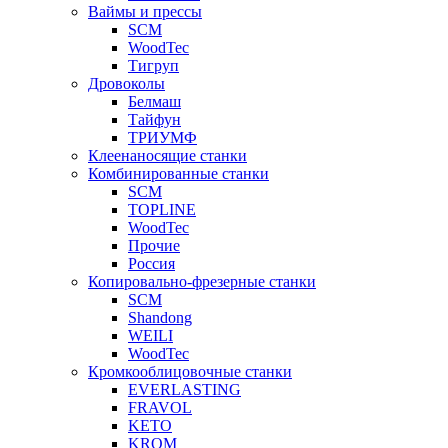
Ваймы и прессы
SCM
WoodTec
Тигруп
Дровоколы
Белмаш
Тайфун
ТРИУМФ
Клеенаносящие станки
Комбинированные станки
SCM
TOPLINE
WoodTec
Прочие
Россия
Копировально-фрезерные станки
SCM
Shandong
WEILI
WoodTec
Кромкооблицовочные станки
EVERLASTING
FRAVOL
KETO
KROM