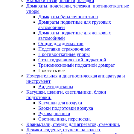
Вытяжки газов, шланги, насадки
Домкраты, подставки, тележки, противооткатные
упоры
Домкраты бутылочного типа
Домкраты подкатные для грузовых
автомобилей
Домкраты подкатные для легковых
автомобилей
Опции для домкратов
Подставки страховочные
Противооткатные упоры
Стол гидравлический подкатной
Трансмиссионый подкатной домкрат
Показать все
Измерительная и диагностическая аппаратура и
инструмент
Видеоэндоскопы
Катушки, шланги, светильники, блоки
подготовки.
Катушки для воздуха
Блоки подготовки воздуха
Рукава, шланги
Светильники, переноски.
Краны,тали, стенды для агрегатов, съемники.
Лежаки, сиденье, ступень на колесо.