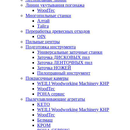
Линии укутывания погонажа
WoodTec
Многопильные станки
Алтай
Тайга
Переработка древесных отходов
OIN
Пильные центры
Подготовка инструмента
Универсальные заточные станки
Заточка ДИСКОВЫХ пил
Заточка ЛЕНТОЧНЫХ пил
Заточка НОЖЕЙ
Пилоправный инструмент
Покрасочные камеры
WEILI Woodworking Machinery КНР
WoodTec
РОНА сервис
Пылеулавливающие агрегаты
KETO
WEILI Woodworking Machinery КНР
WoodTec
Белмаш
КРОМ