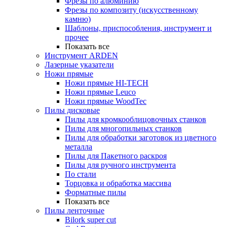
Фрезы по алюминию
Фрезы по композиту (искусственному
камню)
Шаблоны, приспособления, инструмент и
прочее
Показать все
Инструмент ARDEN
Лазерные указатели
Ножи прямые
Ножи прямые HI-TECH
Ножи прямые Leuco
Ножи прямые WoodTec
Пилы дисковые
Пилы для кромкооблицовочных станков
Пилы для многопильных станков
Пилы для обработки заготовок из цветного
металла
Пилы для Пакетного раскроя
Пилы для ручного инструмента
По стали
Торцовка и обработка массива
Форматные пилы
Показать все
Пилы ленточные
Bilork super cut