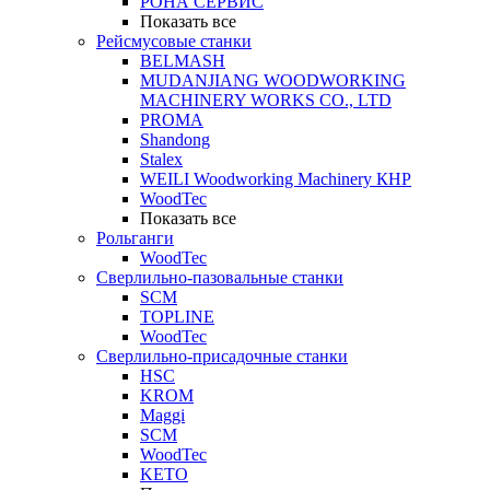
РОНА СЕРВИС
Показать все
Рейсмусовые станки
BELMASH
MUDANJIANG WOODWORKING
MACHINERY WORKS CO., LTD
PROMA
Shandong
Stalex
WEILI Woodworking Machinery КНР
WoodTec
Показать все
Рольганги
WoodTec
Сверлильно-пазовальные станки
SCM
TOPLINE
WoodTec
Сверлильно-присадочные станки
HSC
KROM
Maggi
SCM
WoodTec
KETO