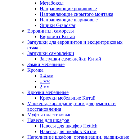
Метабоксы
Направляющие роликовые
Направляющие скрытого монтажа
Направляющие шариковые
Ящики Grandstar
Евровинты, саморезы
Евровинт Китай
Заглушки для евровинтов и эксцентриковых
стяжек
Заглушки самоклейки
Заглушки самоклейки Китай
Замки мебельные
Кромка
0,4 мм
1 мм
2 мм
Крючки мебельные
Крючки мебельные Китай
Маркеры, карандаши, воск для ремонта и
восстановления
Муфты пластиковые
Навесы для шкафов
Навесы для шкафов Hettich
Навесы для шкафов Китай
Наполнение шкафов, организации, выдвижные